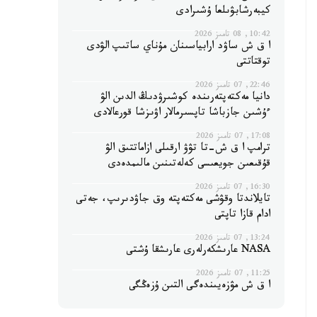
كيبەرشابۋىلعا ۇشىرادى
10:42, 08 تامىز 2026
ا ق ش ساۋد ارابياسىنان مۇناي ساتىپ الۋدى
توقتاتتى
22:46, 07 تامىز 2026
دانيا مەكتەپتەرىندە كوشىرۋدىڭ الدىن الۋ
ءۇشىن جازباشا تاپسىرمالار اۋىزشا قورعالادى
17:08, 07 تامىز 2026
ترامپ ا ق ش-تا تۋۋ ارقىلى ازاماتتىق الۋ
قۇقىعىن جويعىسى كەلەتىنىن مالىمدەدى
16:30, 07 تامىز 2026
تايلاندتا وقۋشى مەكتەپتە وق جاۋدىرىپ، جەتى
ادام قازا تاپتى
13:24, 07 تامىز 2026
NASA عارىشكەرلەرى عارىشقا ۇشتى
11:25, 07 تامىز 2026
ا ق ش مۋزەيىندەگى التىن ۇزەڭگى