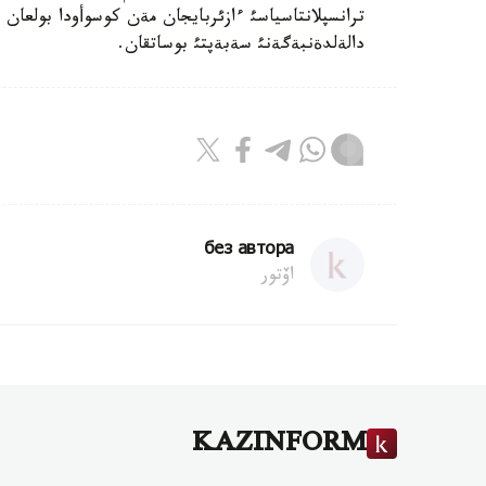
ترانسپلانتاسياسئ ءازئربايجان مةن كوسوأودا بولعا
دالةلدةنبةگةنئ سةبةپتئ بوساتقان.
без автора
اۆتور
KAZINFORM