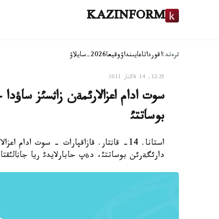
KAZINFORM
ترەند:
اقوردا
تاعايىنداۋ
وقيعا
2026-سايلاۋ
12:25, 14 قاڭتار 2011
سوت ادام اعزالارئمةن زاثسئز ساؤدا
بوساتتئ
استانا. 14- قاثتار. قازاقپارات - سوت ادا
دارئگةرئن بوساتتئ، دةپ حابارلايدئ ريا جاثالئقتار