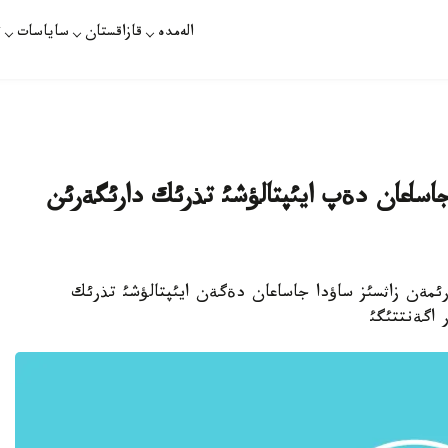
الەمدە
قازاقستان
ساياسات
ت
 جاساعان دةپ ايئپتالؤشئ تذرئك دارئگةرئن
م اعزالارئمةن زاثسئز ساؤدا جاساعان دةگةن ايئپتالؤشئ تذرئك
 اگةنتتئگئ