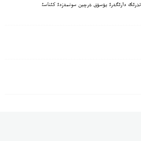
ن تذرئك دارئگةرئ يؤسؤف ةرچين سونمةزدئ كئناسئ