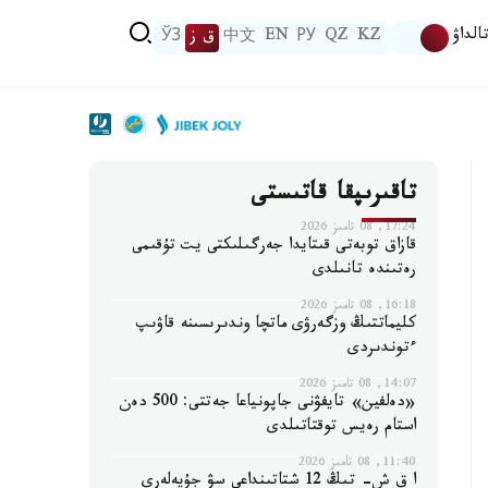
الداۋ
KZ
QZ
РУ
EN
中文
ق ز
ЎЗ
تاقىرىپقا قاتىستى
17:24, 08 تامىز 2026
قازاق توبەتى قىتايدا جەرگىلىكتى يت تۇقىمى
رەتىندە تانىلدى
16:18, 08 تامىز 2026
كليماتتىڭ وزگەرۋى ماتچا وندىرىسىنە قاۋىپ
ءتوندىردى
14:07, 08 تامىز 2026
«دەلفين» تايفۋنى جاپونياعا جەتتى: 500 دەن
استام رەيس توقتاتىلدى
11:40, 08 تامىز 2026
ا ق ش- تىڭ 12 شتاتىنداعى سۋ جۇيەلەرى