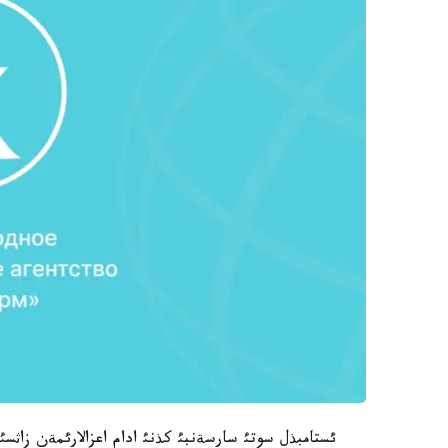
ئستامبذل سوتئ سارسةنبئ كذنئ ادام اعزالارئمةن زاث