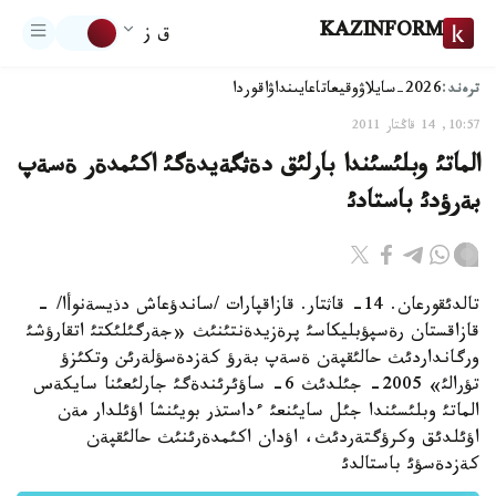
KAZINFORM
ق ز
ترەند:
2026-سايلاۋ
وقيعا
تاعايىنداۋ
اقوردا
10:57, 14 قاڭتار 2011
الماتئ وبلئسئندا بارلئق دةثگةيدةگئ اكئمدةر ةسةپ
بةرؤدئ باستادئ
تالدئقورعان. 14- قاثتار. قازاقپارات /ساندؤعاش دذيسةنوأا/ -
قازاقستان رةسپؤبليكاسئ پرةزيدةنتئنئث «جةرگئلئكتئ اتقارؤشئ
ورگانداردئث حالئقپةن ةسةپ بةرؤ كةزدةسؤلةرئن وتكئزؤ
تؤرالئ» 2005- جئلدئث 6- ساؤئرئندةگئ جارلئعئنا سايكةس
الماتئ وبلئسئندا جئل سايئنعئ ءداستذر بويئنشا اؤئلدار مةن
اؤئلدئق وكرؤگتةردئث، اؤدان اكئمدةرئنئث حالئقپةن
كةزدةسؤئ باستالدئ