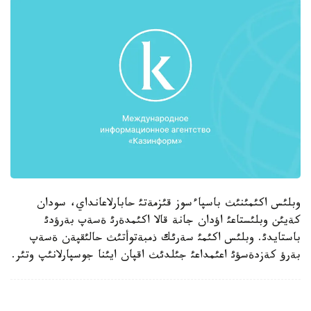
وبلئس اكئمئنئث باسپاءسوز قئزمةتئ حابارلاعانداي، سودان
كةيئن وبلئستاعئ اؤدان جانة قالا اكئمدةرئ ةسةپ بةرؤدئ
باستايدئ. وبلئس اكئمئ سةرئك ذمبةتوأتئث حالئقپةن ةسةپ
بةرؤ كةزدةسؤئ اعئمداعئ جئلدئث اقپان ايئنا جوسپارلانئپ وتئر.