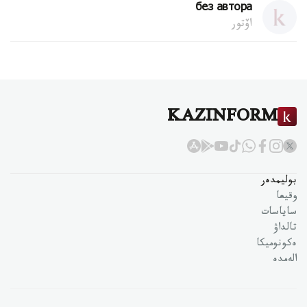
без автора
اۆتور
KAZINFORM
بوليمدەر
وقيعا
ساياسات
تالداۋ
ەكونوميكا
الەمدە