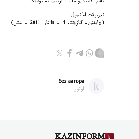
تالاپ قاتتئ بولسا، ءتارتئپ تة بولادئ...
نذربولات امانجول
(«ايقئن» گازةتئ، 14- قاثتار. 2011 - جئل)
без автора
اۆتور
KAZINFORM