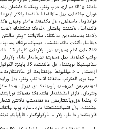
بذعان كاسئپكةرلةر مةن تذتئنؤشئلار نارازئ بولعانئ
قويان جئلئنئث بذل جاثالئعئنا قاتئستئ پئكئر ايتؤشئل
قؤاتتاؤدا. ماسةلةن، ةل ذكئمةتئ «ءبئر وقپةن ةكئ قوي
قالئثداسا، ةكئنشئ جاعئنان ةلدةگئ ئشكئلئك ذلةسئ ت
ةكةنئ بةسةنةدةن بةلگئلئ. سالاؤاتتئ ءومئر سالتئن ق
ديقانبايةأانئث مالئمةتئنشة، ديسپانسةرلئك ةسةپتة ا
249 مئث ا
بولئپ كةلةدئ. بذل ةسةپتة تذرعاندار عانا، ولاردان 
ستاتيستيكا بويئنشا، ةل
اؤةستةر - 5 ميلليونعا جؤئقتايدئ. اق حالاتت
ءجيئ بوي الدئرئپ جاتقانئ الاثداتئپ وتئر. بذل ورايد
6 جئلدا ةؤروپالئقتارمةن دة تةثةسئپ قالاتئن شئعار
جئلئنئث بذل قئمباتشئلئعئنا مارة-سارة بوپ جاتقاند
قارايتئندار دا بار. ولار - ناركولوگتار، قاراپايئم تذ