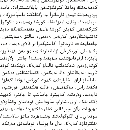
راس، العا
كةدةندئك وداققا كئرئگؤئمةن بايلانئستئرادئ. ماس
پرةزيدةنتئ تيمؤر نازحانوأ جةرگئلئكتئ باسپاسوزگة 
كئرگةننةن كةيئن كورشئ ةلمةن تةثةسكةنگة دةيئن 
تذتئنؤشئلارمةن كذرةس ةمةس، سالئق ةسةبئنةن ةل 
جاعدايدئ ت.نازحانوأ. كاسئپكةرلةر قالاي دةسة دة،
پايئزدئ ازئرقانؤئنئث سةبةبئ وسئندا جاتئر. ولاردئث
كوتةرؤمةن شةكتةلئپ قالماؤ كةرةك. ذيتكةنئ كوتةرئل
تاريح الدةقاشان دالةلدةگةن. قئمباتشئلئق دذكةن
ساپاسئز اراق-شاراپتئث كذرت ءورئس الؤئنا اكةلؤئ ا
ةكةنئ راس. دةگةنمةن، قالت ةتكةننةن قورقئپ، قارا
قاجةت. ولاردئث كةيبئرئ جاسالئپ تا جاتئر، كةيبئرةؤئ
ذكئمةتكة اراق-شاراپ ساؤداسئن قوعامنان وقشاؤلاؤ 
دةپؤتات يأان چيركالين ئشئمدئكتةردئ تةك بةينةقذرئ
سونداي-اق الكوگولدئك ونئمدةردئ ساتؤ سالاسئنداع
ةنگئزئلؤئ كةرةك. بذل دا بولسا، قوعامدئق دةرتكة حا