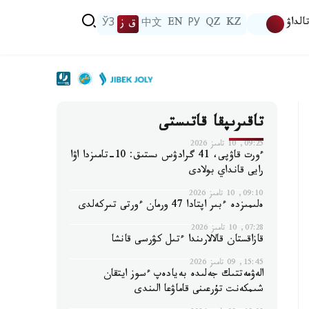
الداۋ
KZ
QZ
РУ
EN
中文
ق ز
ЎЗ
تاقىرىپقا قاتىستى
09:25, 10 تامىز 2026
ءورت قاۋپى، 41 گرادۋس ىستىق: 10-تامىزدا اۋا
رايى قانداي بولادى
09:10, 10 تامىز 2026
ەلىمىزدە ءبىر اپتادا 47 ورمان ءورتى تىركەلدى
07:28, 10 تامىز 2026
قازاقستان قالالارىندا ءتىل كۋرسى قانشا
15:45, 09 تامىز 2026
الەۋمەتتىك جەلىدە بەيادەپ ءسوز ايتقان
شىمكەنت تۇرعىنى قاماۋعا الىندى