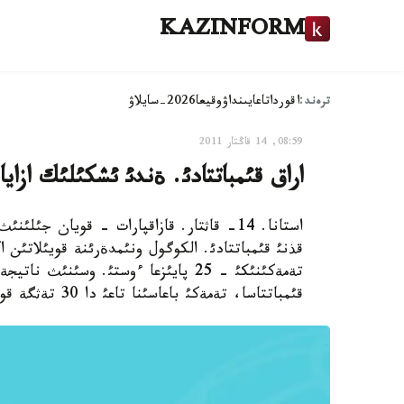
KAZINFORM
ترەند:
اقوردا
تاعايىنداۋ
وقيعا
2026-سايلاۋ
08:59, 14 قاڭتار 2011
اراق قئمباتتادئ. ةندئ ئشكئلئك ازايا 
استانا. 14- قاثتار. قازاقپارات - قويان ج
قئمباتتاسا، تةمةكئ باعاسئنا تاعئ دا 30 تةثگة قوسئلئپ وتئر