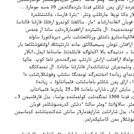
مةن، سالاؤاتتئ ءومئر سالتئ ءذشئن كذرةسؤشئلةر كوتةرئلگةن
باعانئ «ءالئ دة از» دةپ وتئر. ويتكةنئ دامئعان ةلدةردة اراق پةن شئلئم قذنئ بئزدةگئدةن 10 ةسة جوعارئ...
ار ةكئ توپقا جارئلئپ وتئر. ءبئرئ قارسئ، ةكئنشئلةرئ
ان اتقاندارئنا» ءماز. سالئقتئ كوتةرؤ ارقئلئ قازئنا قالتاسئ
ومةندةيدئ. ال ةلئمئزدة اراققذمارلاردئث سانئ از ةمةس
الئپتاستئرؤ ذلتتئق ورتالئعئنئث باس ديرةكتورئ ساؤلة
راقتان تؤعان پسيحيكالئق جانة تارتئپتئك اؤئتقؤشئلئعئ بار
دام ةسةپتة تذر. ولاردئث ءاربئر 12-شئسئ - دذنيةگة بالا اكةلؤگة قابئلةتتئ جاستاعئ ايةل-انالار
بولةك اراقتئث ازابئن تارتئپ جذرگةندةر تاعئ كوپ. جالپئ
 حالقئنئث 35 پايئزئ الكوگول ونئمدةرئن تذتئناتئندار قاتارئنا جاتادئ. ال تةمةكئگة
ئلاردئ مذنداي زياندئ ادةتتةرگة تومةنگئ سئنئپ وقؤشئلارئنئث دا
ا، اراق پةن شئلئم باعاسئنئث قئمباتتاؤئ - زياندئ
ادةتتةرمةن كذرةستة پارمةندئ-اق قذرال. ةندئ جئل سايئن اراق-شاراپ باعاسئ 20-25 پايئزعا قئمباتتاپ
وتئرماق. قازئر اعئلشئندار ةلئندةگئ تةمةكئ قورابئنئث قذنئ 1500 تةثگةنئث كولةمئندة بولسا، بذل قارقئنمةن 5-
مئز. سالاؤاتتئ ءومئر سالتئ ءذشئن كذرةسؤشئلةر قويان
ا، بذل شارانئث شاراپقذمارلار سانئن شةكتةيتئنئنة كذمانمةن
تئنؤشئلار مةن كاسئپكةرلةر.