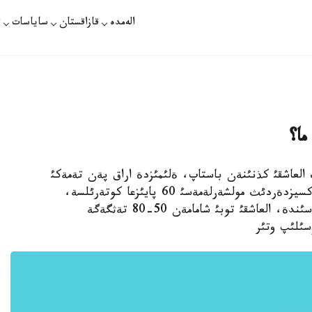
الەمدە
قازاقستان
ساياسات
ت
ما؟
ئلئنئث العاشقئ كذنئنةن باستاپ، ةلئمئزدة اراق پةن تةمةكئ
قذنئ قئمباتتادئ. الكوگول ونئمدةرئنة قويئلاتئن اكسيزدةردئث مولشةرلةمةسئ 60 پايئزعا كوتةرئلسة،
تةمةكئنئكئ - 25 پايئزعا ءوستئ. وسئنئث ناتيجةسئندة، العاشقئ توبئ شامامةن 50-80 تةثگةگة