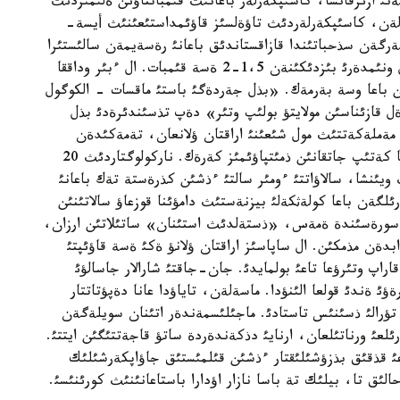
شقئلارئ كوتةرئلگةن باعاداعئ 40-50 تةثگةنئ ازئرقانسا، كاسئپكةرلةر باعانئث قئمباتتاؤئن ةلئمئزدئث
ةلةن، كاسئپكةرلةردئث تاؤةلسئز قاؤئمداستئعئنئث أيسة-
بةرگةن سذحباتئندا قازاقستاندئق باعانئ رةسةيمةن سالئستئرا
سويلةيدئ. ونئث ايتؤئنشا، كورشئ رةسةيدة الكوگول ونئمدةرئ بئزدئكئنةن 1،5-2 ةسة قئمبات. ال ءبئر وداققا
باعا وسة بةرمةك. «بذل جةردةگئ باستئ ماقسات - الكوگول
قازئناسئن مولايتؤ بولئپ وتئر» دةپ تذسئندئرةدئ بذل
 مةملةكةتتئث مول شئعئنئ اراقتان ؤلانعان، تةمةكئدةن
وكپةسئن توزدئرعان ازاماتتاردئ ةمدةؤ مةن قذتقارؤعا كةتئپ جاتقانئن ذمئتپاؤئمئز كةرةك. ناركولوگتاردئث 20
 ويئنشا، سالاؤاتتئ ءومئر سالتئ ءذشئن كذرةستة تةك باعانئ
گةن باعا كولةثكةلئ بيزنةستئث دامؤئنا قوزعاؤ سالاتئنئن
 سورةسئندة ةمةس، «ذستةلدئث استئنان» ساتئلاتئن ارزان،
بدةن مذمكئن. ال ساپاسئز اراقتان ؤلانؤ ةكئ ةسة قاؤئپتئ
پ وتئرؤعا تاعئ بولمايدئ. جان-جاقتئ شارالار جاسالؤئ
 ةندئ قولعا الئنؤدا. ماسةلةن، تاياؤدا عانا دةپؤتاتتار
تؤرالئ ذسئنئس تاستادئ. ماجئلئسمةندةر اتئنان سويلةگةن
لعئ ورناتئلعان، ارنايئ دذكةندةردة ساتؤ قاجةتتئگئن ايتتئ.
ئ قذقئق بذزؤشئلئقتار ءذشئن قئلمئستئق جاؤاپكةرشئلئك
لئق تا، بيلئك تة باسا نازار اؤدارا باستاعانئنئث كورئنئسئ.