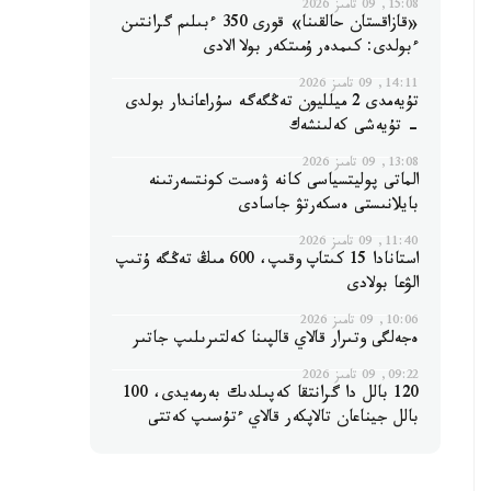
15:08, 09 تامىز 2026
«قازاقستان حالقىنا» قورى 350 ءبىلىم گرانتىن
ءبولدى: كىمدەر ۇمىتكەر بولا الادى
14:11, 09 تامىز 2026
تۇيەمدى 2 ميلليون تەڭگەگە سۇراعاندار بولدى
- تۇيەشى كەلىنشەك
13:08, 09 تامىز 2026
الماتى پوليتسياسى كانە ۋەست كونتسەرتىنە
بايلانىستى ەسكەرتۋ جاسادى
11:40, 09 تامىز 2026
استانادا 15 كىتاپ وقىپ، 600 مىڭ تەڭگە ۇتىپ
الۋعا بولادى
10:06, 09 تامىز 2026
ەجەلگى وتىرار قالاي قالپىنا كەلتىرىلىپ جاتىر
09:22, 09 تامىز 2026
120 بالل دا گرانتقا كەپىلدىك بەرمەيدى، 100
بالل جيناعان تالاپكەر قالاي ءتۇسىپ كەتتى