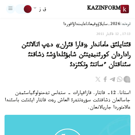
KAZINFORM
ق ز
ترەند:
2026-سايلاۋ
وقيعا
تاعايىنداۋ
اقوردا
17:13, 12 قاڭتار 2011
قئتايلئق ماماندار «قارا قئران» دةپ اتالاتئن
راداردان كورئنبةيتئن شابؤئلداؤشئ ذشاقتئ
سئناقتان ءساتتئ وتكئزدئ
استانا. 12- قاثتار. قازاقپارات - ستةلس تةحنولوگياسئمةن
جاسالعان ذشاقتئث سؤرةتتةرئ العاش رةت قاثتار ايئنئث باسئندا
عالامتوردا جاريالانعان.