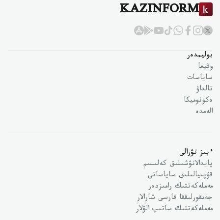
KAZINFORM
بوليمدەر
وقيعا
ساياسات
تالداۋ
ەكونوميكا
الەمدە
ءبىز تۋرالى
پايدالانۋشىلىق كەلىسىم
قۇپىيالىلىق ساياساتى
مەملەكەتتىك رامىزدەر
جەمقورلىققا قارسى شارالار
مەملەكەتتىك ساتىپ الۋلار