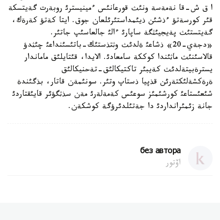
ا ق ش-قا نةمةسة ونئث قورعانئس ءمينيسترئ روبةرت گةيتسكة
قئر كورسةتؤ ءذشئن ذيئمداستئرئلعان جوق. ايتا كةتؤ كةرةك،
گةيتستئث پةيجيئثگة ساپارئ ءالئ جالعاسئپ جاتئر.
«دجةي-20» ذشاعئ ةلدئث وثتذستئك-باتئسئنداعئ چئثدؤ
قالاسئنئث ماثئندا كوككة سامعادئ. الايدا، قئتايلئق ماماندار
يسترةبيتةلدئث كةيبئر تاكتيكالئق-تةحنيكالئق
ةرةكشةلئكتةرئن قذپيا ذستاپ وتئر. سونئمةن قاتار، بذگئندة
شئعئستاعئ كورشئمئز سوعئس كةمةلةرئ مةن سذثگؤئر قايئقتاردئ
جانة زئمئرانداردئ دا جةتئلدئرؤگة كوشكةن.
без автора
اۆتور