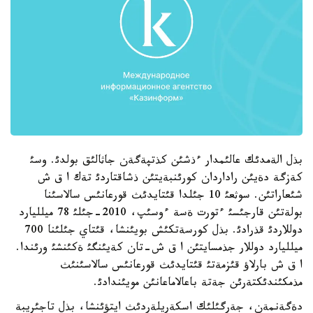
بذل الةمدئك عالئمدار ءذشئن كذتپةگةن جاثالئق بولدئ. وسئ
كةزگة دةيئن راداردان كورئنبةيتئن ذشاقتاردئ تةك ا ق ش
شئعاراتئن. سوثعئ 10 جئلدا قئتايدئث قورعانئس سالاسئنا
بولةتئن قارجئسئ ءتورت ةسة ءوسئپ، 2010-جئلئ 78 ميلليارد
دوللاردئ قذرادئ. بذل كورسةتكئش بويئنشا، قئتاي جئلئنا 700
ميلليارد دوللار جذمسايتئن ا ق ش-تان كةيئنگئ ةكئنشئ ورئندا.
ا ق ش بارلاؤ قئزمةتئ قئتايدئث قورعانئس سالاسئنئث
مذمكئندئكتةرئن جةتة باعالاماعانئن مويئندادئ.
دةگةنمةن، جةرگئلئك اسكةريلةردئث ايتؤئنشا، بذل تاجئريبة