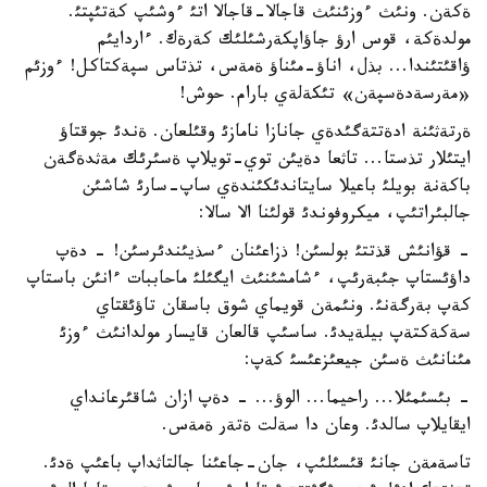
ةكةن. ونئث ءوزئنئث قاجالا-قاجالا اتئ ءوشئپ كةتئپتئ.
مولدةكة، قوس ارؤ جاؤاپكةرشئلئك كةرةك. ءاردايئم
ؤاقئتئندا... بذل، اناؤ-مئناؤ ةمةس، تذتاس سپةكتاكل! ءوزئم
«مةرسةدةسپةن» تئكةلةي بارام. حوش!
ةرتةثئنة ادةتتةگئدةي جانازا نامازئ وقئلعان. ةندئ جوقتاؤ
ايتئلار تذستا... تاثعا دةيئن توي-تويلاپ ةسئرئك مةثدةگةن
باكةنة بويلئ باعيلا سايتاندئكئندةي ساپ-سارئ شاشئن
جالبئراتئپ، ميكروفوندئ قولئنا الا سالا:
- قؤانئش قذتتئ بولسئن! ذزاعئنان ءسذيئندئرسئن! - دةپ
داؤئستاپ جئبةرئپ، ءشامشئنئث ايگئلئ ماحاببات ءانئن باستاپ
كةپ بةرگةنئ. ونئمةن قويماي شوق باسقان تاؤئقتاي
سةكةكتةپ بيلةيدئ. ساسئپ قالعان قايسار مولدانئث ءوزئ
مئنانئث ةسئن جيعئزعئسئ كةپ:
- بئسئمئلا... راحيما... الوؤ... - دةپ ازان شاقئرعانداي
ايقايلاپ سالدئ. وعان دا سةلت ةتةر ةمةس.
تاسةمةن جانئ قئسئلئپ، جان-جاعئنا جالتاثداپ باعئپ ةدئ.