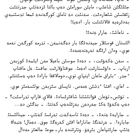
- قاپ، مئنانئ-اي! وتكةن جولئ ءتئپتئ وگئزدئث توقپان
جئلئگئن شاعئپ، مايئن سورامئن دةپ بالتا ئزدةتئپ جذرتتئث
زئقئسئن شئعاردئث. سةنئث دة تاماق كورگةندة ئمعا تذسئنبةي
بةدئرةية قالاتئنئث بار. ادةيئ!
- ناعاشئ، جارار ةندئ!
الئستان قوسئلار جيةندئگئ بار دةگةنمةن، تذرمة كورگةن نةمة
عوي، ودان ارئگة تةرةثدةمةدئ.
- سةن ةكةؤئث، - دةدئ سوسئن باعيلا مةن ايئمدئ كوزبةن
ارباپ. - داؤئستارئث ادةمئ. جوقتاؤلارئث جاقسئ. ةل ماقتاپ
ءجذر. ءبئراق ماعان ايتپاي توي-دومالاققا بارادئ دةپ ةسئتتئم.
- اعاي، اقشا ءذشئن ةمةس. تاپساق سئزبةن بولئسةمئز عوي.
- تؤئس-تؤعان قؤانئشئنا شاقئرئسادئ. قالاي قاراپ تذراسئث؟ -
دةپ ةكةؤئ ةكئ جةردةن بةزئلدةپ كةتتئ. - بذگئن دة...
- جارايدئ ةندئ، - دةدئ تاسةكةث تةرئسئ كةثئپ، جينالئستئ
جاباردا. - ةرتةثگئ جانازاعا اقئن كةرةگئ جوق. دةمال! ةثبةك
ةتئپ جارئتپاعان بئرةؤ. وثئرئندة بار-جوعئ جالعئز مةدال