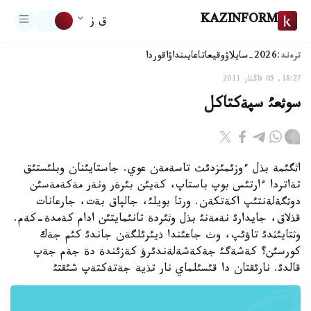
KAZINFORM
ق ز
ترەند:
2026-سايلاۋ
وقيعا
تاعايىنداۋ
اقوردا
18:27, 05 قاڭتار 2011
سوثعئ سپةكتاكل
اثگئمة بذل ءوزئمئزدئث تاسةمةن عوي. جاستايئنان وبلئستئق
تةاتردا ءارتئس بوپ باستاپ، كةيئن بئرةر ونةر مةكةمةسئن
دوثگةلةنتئپ اكةتكةن. ورتا بويلئ، جالپاق بةت، جارعانات
قذلاق، جايدارئ نةمةنئ بذل وثئردة تانئمايتئن ادام كةمدة-كةم.
وثتايئثدئ تاؤئپ، وث جاعئندا ذيئرئلگةن جاندئ كئم جةك
كورسئن؟ كةشةگئ جةكةشةلةندئرؤ كةزئندة دة جةم جةپ
قالدئ. نارئقتان دا قئسئلماي نار تذية جةتةكتةپ شئقتئ