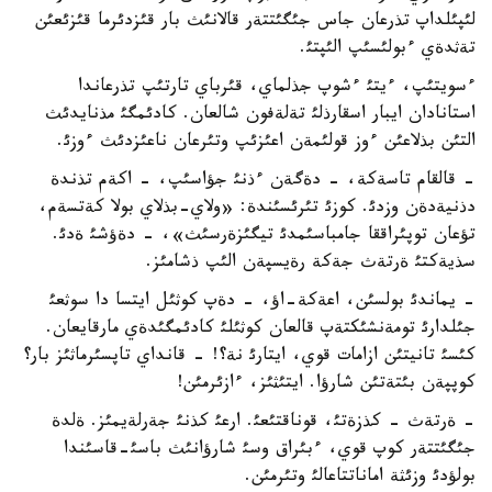
لئپئلداپ تذرعان جاس جئگئتتةر قالانئث بار قئزدئرما قئزئعئن
تةثدةي ءبولئسئپ الئپتئ.
ءسويتئپ، ءيتئ ءشوپ جذلماي، قئرباي تارتئپ تذرعاندا
استانادان ايبار اسقارذلئ تةلةفون شالعان. كادئمگئ مذنايدئث
التئن بذلاعئن ءوز قولئمةن اعئزئپ وتئرعان ناعئزدئث ءوزئ.
- قالقام تاسةكة، - دةگةن ءذنئ جؤاسئپ، - اكةم تذندة
دذنيةدةن وزدئ. كوزئ تئرئسئندة: «ولاي-بذلاي بولا كةتسةم،
تؤعان توپئراققا جامباسئمدئ تيگئزةرسئث»، - دةؤشئ ةدئ.
سذيةكتئ ةرتةث جةكة رةيسپةن الئپ ذشامئز.
- يماندئ بولسئن، اعةكة-اؤ، - دةپ كوثئل ايتسا دا سوثعئ
جئلدارئ تومةنشئكتةپ قالعان كوثئلئ كادئمگئدةي مارقايعان.
كئسئ تانيتئن ازامات قوي، ايتارئ نة؟! - قانداي تاپسئرماثئز بار؟
كوپپةن بئتةتئن شارؤا. ايتئثئز، ءازئرمئن!
- ةرتةث - كذزةتئ، قوناقتئعئ. ارعئ كذنئ جةرلةيمئز. ةلدة
جئگئتتةر كوپ قوي، ءبئراق وسئ شارؤانئث باسئ-قاسئندا
بولؤدئ وزئثة اماناتتاعالئ وتئرمئن.