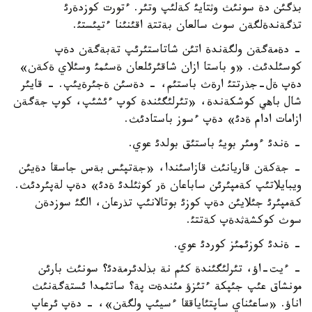
بذگئن دة سونئث وثتايئ كةلئپ وتئر. ءتورت كوزدةرئ
تذگةندةلگةن سوث سالعان بةتتة اقئنئنا ءتيئستئ.
- دةمةگةن ولگةندة اتئن شاتاستئرئپ تةبةگةن دةپ
كوسئلدئث. «و باستا ازان شاقئرئلعان ةسئمئ وسئلاي ةكةن»
دةپ ةل-جذرتتئ ارةث باستئم، - دةسئن ةجئرةيئپ. - قايئر
شال باهي كوشكةندة، «تئرلئگئندة كوپ ءئشئپ، كوپ جةگةن
ازامات ادام ةدئ» دةپ ءسوز باستادئث.
- ةندئ ءومئر بويئ باستئق بولدئ عوي.
- جةكةن قاريانئث قازاسئندا، «جةتپئس بةس جاسقا دةيئن
ويبايلاتئپ كةمپئرئن ساباعان ةر كوثئلدئ ةدئ» دةپ لةپئردئث.
كةمپئرئ جئلايئن دةپ كوزئ بوتالانئپ تذرعان، الگئ سوزدةن
سوث كوكشةثدةپ كةتتئ.
- ةندئ كوزئمئز كوردئ عوي.
- ءيت-اؤ، تئرلئگئندة كئم نة بذلدئرمةدئ؟ سونئث بارئن
مونشاق عئپ جئپكة ءتئزؤ مئندةت پة؟ ساتئمدا ئستةگةنئث
اناؤ. «ساعئناي ساپتئاياققا ءسيئپ ولگةن»، - دةپ ئرعاپ