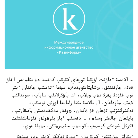
- اكةسئ ءداؤئت اؤزئنا تورعاي كئرئپ كةتسة دة بئلمةس اثقاؤ
ةدئ، جارئقتئق. «شايتانتوبةدة» سؤعا ءتذسئپ جاتقان ءبئر
توپ قئزدئ پةرئ دةپ ويلاپ، ات باؤئرلاتئپ ساباپ، سوتتالئپ
كةتة جازداعان. ال بالاسئ مئنا زامانعا اؤزئن توسئپ،
تذكئرگئزئپ تؤعان قؤ ةكةن. «ونةر مةكةمةسئن باسقارئپ،
بايئعان جالعئز وسئ»، - دةسئپ ءباز بئرةؤلةر قئزعانئشتئث
قئزئل شوعئن كوسةپ-كوسةپ جئبةرةتئن. مةيلئ عوي.
ءبئراق جذرتتئث كوزئ مةن ءسوزئ تةككة كةتة مة، سوثعئ