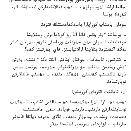
تاسةكة، ءوزئث باس-كوز بولارسئث. انداعايلاپ جةتكةنمةن
اجالعا اراشا تذرماسپئز»، - دةپ قيئلاتئندارئن ايتساثشئ. ال،
كةرةك بولسا!
سودان باستاپ كوزاپارا باسةكةلةستئك قئزدئ.
- بولماشئ ءبئر ؤئس قانا انا رؤ كوكةلةرئن وسئلايشا
جوقتاتقاندا اسپان مةن جةردئث ورتاسئن تئرةپ تذرعان ءبئز
نةگة اكةمئزدئ بئلايشا ازالاتپايمئز. قاي جةرئمئز كةم؟
- كئرئس، تاسةكة، جوقتاؤ ايتاتئن الگئ ةكئ ءانشئث بذرئن
ءذش رةتتةن بةتئنة سؤ بذرئكتئرئپ جذرسة، ةرتةث بةس
مارتة تالئقسئپ كةتسئن. ةثبةگئ، مئنة، - دةسئپ قالتالارئن
قوپارئسادئ.
ال، تابانئث قئزباي كورسئن!
دةسة دة، ارا-تذرا مةكةمةسئندة جينالئس اشئپ، تاسةكةث
توسايئلدارئن تارتئپ-تارتئپ قويادئ. سةن جاقسئسئث
دةسةث، وثشةث جةلبؤاز نةمة... تالاي جةردة ذياتقا قالدئرا
جازداپ... اؤئزدئق بةرمةي كةتةدئ بذلار.