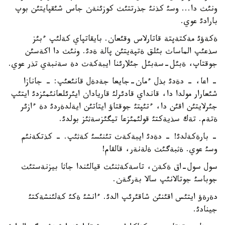
ونئث دا... وسئ كذنئ جذرتتئث كوزئنةن جاس شئقپايتئن بوپ
بارادئ عوي.
ةكةؤئ مةكتةپتة قاتارلاس وقئعان. بايقاتپاي كةلئپ ءبئز
سذعئپ الماساث بئلق ةتپةيتئن پالة ةدئ. ونئث دا اكةسئن
جوقتاپ، ةبئل-سةبئل جئلارئنا ايبةكةث دة سةنبةي تذر عوي.
- اعا، - دةدئ بذل ءمان-جايعا جةدةل قانئعئپ: - جانازا
شئعارار مولدا دا، قانداي قادئرلئ قاريادان ايئرئلعانئمئزدئ ايتئپ
جئرلايتئن اقئن دا، ءتئپتئ جوقتاؤ ايتاتئن ايةلدةردئ دة ءازئر
ةتةم. تةك سذيةكتئ قولئمئزعا تيگئزسةثئز بولدئ.
- بارةكةلدئ! - دةدئ ايبةكةث تئنئسئ كةثئپ. - كذتكةنئم
وسئ عوي. ةثبةگئث ةلةنةر، قالقام!
سول سول-اق ةكةن، تاسةكةثنئث قيالئندا جاثا بيزنةستئث
جوباسئ جوتالانئپ سالا بةرگةن.
دةرةؤ ايتئس اقئنئن شاقئرئپ الدئ. ءانشئ ةكئ كةلئنشةكتئ
جينادئ.