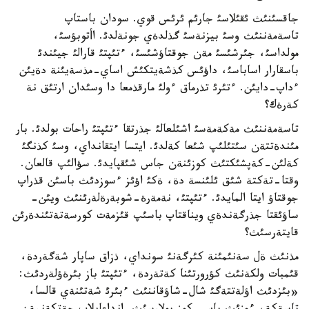
جاقسئنئث ئقئلاسئ جارئم ئرئس قوي. سودان باستاپ
تاسةمةننئث وسئ بيزنةسئ گذلدةي جونةلدئ. اأتوبؤسئ،
مولداسئ، جئرشئسئ مةن جوقتاؤشئسئ، ءتئپتئ قارالئ جيئندئ
باسقارار اساباسئ، داؤئس كذشةيتكئش اساي-مذسةيئنة دةيئن
ءداپ-دايئن. ءتئرئ تذرماق ءولئ مارقذمعا دا وسئدان ارتئق نة
كةرةك؟
تاسةمةننئث مةكةمةسئ اشئلعالئ جذرتقا ءتئپتئ راحات بولدئ. بار
مئندةتتةن سئتئلئپ شئعا كةلدئ. ايتسا ايتقانداي، وسئ كذنگئ
كةلئن-كةپشئكتئث كوزئنةن جاس شئقپايدئ. سؤالئپ قالعان.
وقتا-تةكتة شئق ئلئنسة دة، ةكئ اؤئز ءسوزدئث باسئن قذراپ
جوقتاؤ ايتا المايدئ. ءتئپتئ، نةمةرة-شوبةرةلةرئنئث ويئن-
ساؤئقتا جذرگةندةي ويناقتاپ باسئپ قئزمةت كورسةتةتئندةرئن
قايتةرسئث؟
مذنئث ةل سةنئمئنة كئرگةنئ سونداي، ذزاق ساپار شةگةردة،
قئمبات ولكةنئث كؤرورتئنا كةتةردة، ءتئپتئ باز بئرةؤلةردئث:
«بئزدئث اؤلةتتةگئ شال-شاؤقاننئث ءبئرئ شةتئنةي قالسا،