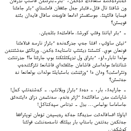
كةثئردةگئنة شئعادئ» دةگةن، ءبئر-بئرئنةن قاشئپ تذرعان
ون شاقتئ تال قئل-قئبئر جةل جئققان قامئستاي ءبئر جاعئنا
قيسايا قالئپتئ. جوسئقسئز ادامعا قاؤمةت ساقال قايدان بئتة
قويسئن؟
- ءبئر اياتتئ وقئپ كورشئ. ماقامئثدئ بئلةيئن.
ءتيئن ساؤئپ، اقشا جةپ جذرگةندة ءبئراز نارسة قذلاعئنا
قونعان عوي. كئسئنئ ذيئتئپ تاستايدئ ةكةن. ورتالئق مةشئتتةن
مولدا تابار-اؤ، ءبئراق ول تذپكئلئكتئ بوپ جارئتا ما؟ جذرتتئث
شتاتتاعئ مولداسئن قاشاعان جئلقئداي قاشانعئ تئزگئندةپ
وتئراسئث؟ ودان دا ءوزئثنئث باسئبايلئ مولداث بولعانعا نة
جةتسئن؟
- جارايدئ، بار، - دةدئ ءبئراز ويلانئپ. - كةشتةتئپ كةل!
شاپانئث مةن ساقالئثدئ ءازئر ةتةم. سةنئمةن ذزاق دايئندئق
جاساماسا بولماس... بذل - تذتاس سپةكتاكل!
اياؤلئ اقساقالدئث سذيةگئ جةكة رةيسپةن تؤعان توپئراققا
جةتكةن بةتتةن باستاپ بار بيلئك تاسةمةننئث قولئنا
كوشكةن.