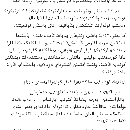
تةنتةك اؤئلدئث جئگئتتةرئ قاراسئن با، بئردةن ورتاعا الدئ.
- ادةيئ ئستةتئپ وتئرسئث. ماسقارامئزدئ شئعاردئث! ءتئرئمئزدئ
قويئپ، ةندئ ولئگئمئزدئ ساؤداعا سالدئث! اتاثا نالةت! -
دةسئپ قولدارئنا ئلئككةن يتاياقپةن قاق باستان قونجيتتئ.
كذندئز-ءتذنئ باعئپ وتئرعان يتاياعئ تاسةمةننئث باسئندا
كةتكةن سوث اقتوس قايتسئن؟ ءيت تة بولسا اقئلدئ، مئنا قازا
ذستئندة اركئمگة ءبئر ارس ةتپةي، ذيشئگئنة كئرئپ، باسئن
عانا كورسةتئپ موليئپ جاتقان. ساسقانئنان ذستئندةگئ ذيشئگئن
كوتةرة قاشتئ. ونئسئ ادئمئن اشتئرماي دومالاپ، باجئلداپ قارالئ
ةلدئ ذركئتتئ.
تةنتةك اؤئلدئث جئگئتتةرئ ءبئر كوتةرئلمةسئن دةثئز.
- تاپ اكةثدئ!.. سةن سياقتئ ساقاؤدئث شئعارعان
جانازاسئمةن جذرت جذماققا كئرئپ جارئماس، - دةپ ةندئ
مولدانئث ساقالئنا جارماسقان. تةاتردان باقانداي بةس مئث
تةثگةگة ساتئپ العان جاساندئ ساقال جذلئنئپ، الگئلةردئث
الاقانئندا كةتتئ.