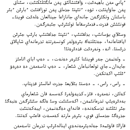
ءپاني مةن باهيدئث، ؤاقئتشالئق پةن ماثگئلئكتئث، سئناق
پةن جاؤاپتئث، تؤه، ءتئپتئ جذماق پةن توزاقتئث ءبارئن ءبئر
باسئنان وتكئزگةن جانداي جانازاعا جينالعان ةلدئث قوينئ-
قونئشئن قذرت-قذمئرسقاعا تولتئرئپ جئبةرگةن.
وسئلاي بؤسانئپ، بذلقئنئپ، ءتئپتئ جذلقئنئپ بارئپ جئرئن
اياقتاعاندا، جةثئلتةك بئرةؤلةر كونسةرتتة تذرعانداي شاپالاق
ذرئستئ. انة، ونةردئث قذدئرةتئ!
- ولةثمةن جةر قوينئنا كئرةر دةنةث، - دةپ اباي اتامئز
جايدان-جاي تولعانباعان شئعار، - دةپ تاسةمةن دة دةرةؤ
ءئلئپ اكةتكةن.
- راس، راس، - دةستئ بئلايعئ جذرت امالسئز قذپتاپ.
كةلئن، نةمةرة، قئز-كذيةؤلةرئ كةسسة قان شئعارماي
بةدئرةيئپ تذرعانئمةن، اكةسئنئث وسئ ةلگة سئثئرگةن ةثبةگئ
جئر تئلئنة تذسكةندة، قانداي دةگةنمةن، ايبةكةثنئث
جذرةگئ جذمساق قوي، بئرةر مارتة كةمسةث قاعئپ كةتتئ.
قارالئ قاؤئمدئ جةلديئرمةندةي اينالدئرئپ تذرعان تاسةمةن