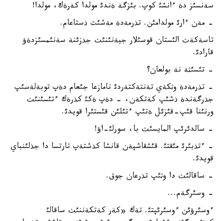
سةنسئز دة ءانشئ كوپ. بئزگة ةندئ مولدا كةرةك، مولدا!
- مةن ءارئ مولدامئن. تذرمةدة مةشئت ذستاعام.
تاسةكةث الئستان قوسئلار جيةنئنئث جذزئنة سةنئمسئزدةؤ
قارادئ.
- تئسئثة نة بولعان؟
- تذرمةدة وثكةي تةنتةكتةردئ نامازعا جئعام دةپ توبةلةسئپ
جذرگةندة ذشئپ كةتكةن، - دةپ ةكئ كذرةك ءتئسئنئث
ورنئنا قئپ-قئزئل ةتئپ ءتئلئن قئستئرا قويدئ.
- سالدئرئپ المايسئث با، سورلئ-اؤ!
- ءتذبئرئ مئقتئ. قئشقاشپةن قانشا كذشتةپ تارتسا دا جذلئنباي
قويدئ.
- ساقالئث دا وثئپ تذرعان جوق.
- وسئرگةم...
ءوسئرؤئن ءوسئرئپتئ. تةك «كةر كةتكةننئث ساقالئ