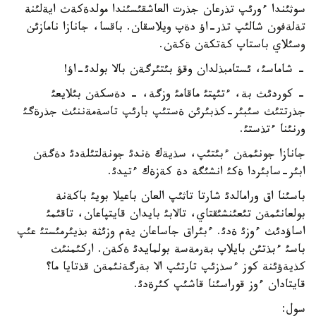
سوثئندا ءورئپ تذرعان جذرت العاشقئسئندا مولدةكةث ايةلئنة
تةلةفون شالئپ تذر-اؤ دةپ ويلاسقان. باقسا، جانازا نامازئن
وسئلاي باستاپ كةتكةن ةكةن.
- شاماسئ، ئستامبذلدان وقؤ بئتئرگةن بالا بولدئ-اؤ!
- كوردئث بة، ءتئپتئ ماقامئ وزگة، - دةسكةن بئلايعئ
جذرتتئث سئبئر-كذبئرئن ةستئپ بارئپ تاسةمةننئث جذرةگئ
ورنئنا ءتذستئ.
جانازا جونئمةن ءبئتئپ، سذيةك ةندئ جونةلتئلةدئ دةگةن
ابئر-سابئردا ةكئ انشئگة دة كةزةك ءتيدئ.
باسئنا اق ورامالدئ شارتا تاثئپ العان باعيلا بويئ باكةنة
بولعانئمةن تئعئنشئقتاي، تالابئ بايدان قايتپاعان، تاقئمئ
اساؤدئث ءوزئ ةدئ. ءبئراق جاساعان يةم وزئثة بذيئرمئستئ عئپ
باسئ ءبذتئن بايلاپ بةرمةسة بولمايدئ ةكةن. اركئمنئث
كذيةؤئنة كوز ءسذزئپ تارتئپ الا بةرگةنئمةن قذتايا ما؟
قايتادان ءوز قوراسئنا قاشئپ كئرةدئ.
سول: