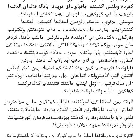
كةزدة وبلئس اكئمئنة جاقپاي-اق قويدئ. باتالئ قذلداي الدئندا
بايپةث قاعئپ كورگةن، سازارعان نةمة ءئشئن الدئرمادئ.
سوسئن: «قوي، جاسئم ةلؤدةن اسقاندا كئمنئث الدئندا
كئشئرةيئپ جذرةم. ما، ةندةشة»، - دةپ قئزمةتئن وتكئزئپ
بةرگةن. ةكئ-ذش اي ءذيئندة تئم-تئرئس جاتئپ باقتئ. ئزدةر
جان جوق. وزگة تذگئلئ ذيدةگئ قاتئن-بالانئث الدئندا بةتئنئث
اجارئ تاؤسئلئپ بارا جاتقان سوث، جةكة كونسةرتتئك مةكةمة
اشقان. «تاسةمةن ي ك» دةپ ايدارلاپ ات تاقتئ. بذرئن
قاراؤئندا قئزمةت ةتكةن ةكئ ءانشئ كةلئنشةك پةن ءبئر ايتئس
اقئنئن الئپ گاسترولگة اتتانعان. ةل-جذرتتئ اداقتاپ، اؤةلةتئپ
ءان سالدئرئپ، ءازئل ايتئپ حالئقتئ قئتئقتاپ كذلدئرگئسئ
كةلگةن. اسا مازالئ تئرلئك شئقپادئ.
الماتئ مةن استانانئث اسپانئندا قاپتاپ كةتكةن جاس جذلدئزدار
الدارئن وراپ، ناپاقالارئن قاعئپ اكةتة بةردئ. جارنامالارئ مئقتئ.
ئلعي داؤ باستئقتارمةن، كذشتئ بيزنةسمةندةرمةن كوزقئسپاسئ
بار ولار تذرعاندا جذرت بذلاردئ قايتسئن؟!
اقئرئ توي-دومالاققا اسابا دا بوپ كورگةن. ونئ دا كةلئستئرمةدئ.