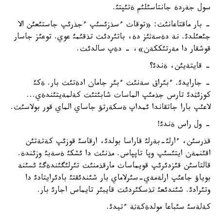
سول جةردة جانتاسئلئم ةتئپتئ.
- بار ماقتاعانئث: «توقاث ءسذزئسئپ ءجذرئپ جاستئعئن الا
جئعئلدئ. نة دةسةثئز دة، باتئردئث تذقئمئ عوي. توعئز جاسار
قوشقار دا مةرتئككةن»، - دةپ سالدئث.
- قايتةيئن، ةندئ؟
- جارايدئ. ءبئراق سةنئث ءبئر جامان ادةتئث بار. ةكئ
كوزئثدئ تارس جذمئپ الماساث شابئتئث كةلمةيتئندةي...
لاعئپ بارا جاتقاندا ئمداپ ةسكةرتؤ جاساي الماي قور بولاسئث.
- ول راس ةندئ!
قذرسئن، ءارلئ-بةرلئ قاراسا بولدئ، ارقاسئ قوزئپ كةتةتئن
اقئنمةن ايتئسئپ وپا تاپپاس. مذنئث دا ئشكئ ةسةبئ وزئندة.
قالتاسئن قئزدئرئپ قويماساث مارقذمنئث تئرلئگئندةگئ ئسئنة
بوياؤ جاعئپ ارلةمةي-سئرلاماي بار شئندئقتئ بادئرايتادئ دا
وتئرادئ. شئندئعئ تذسكئردئث قايبئر تايماس اجارئ بار.
كةلةسئ سئباعا مولدةكةثة ءتيدئ.