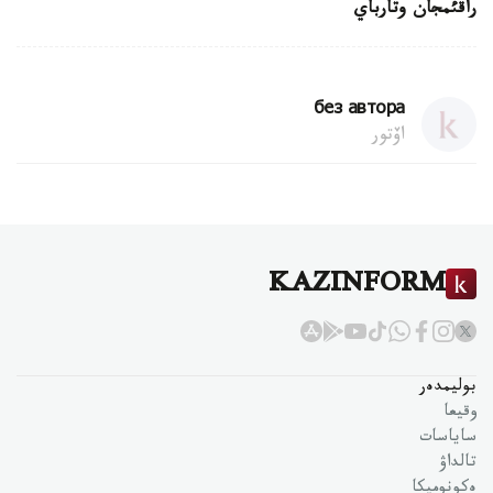
راقئمجان وتارباي
без автора
اۆتور
KAZINFORM
بوليمدەر
وقيعا
ساياسات
تالداۋ
ەكونوميكا