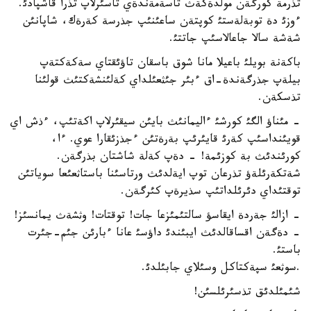
تذرمة كورگةن مولدةكةث تاسةمةندةي تاسئرلاپ تذرا قاشپادئ.
ءوزئ دة توبةلةستئ كوپتةن ساعئنئپ جذرسة كةرةك، شاپانئن
شةشة سالا جاعالاسئپ جاتتئ.
باكةنة بويلئ باعيلا مانا شوق باسقان تاؤئقتاي سةكةكتةپ
بيلةپ جذرگةندة-اق ءبئر جئثعئلداي كةلئنشةكتئث قولئنا
تذسكةن.
- مئناؤ الگئ كورشئ ءاليمانئث بايئن سيقئرلاپ اكةتئپ، ءذش اي
قويئنداسئپ كةرئ قايئرئپ بةرةتئن ءجذزئقارا عوي. ءا،
كورئندئث بة كوزئمة! - دةپ كةلة شاشتان بذرگةن.
شةتكةرئلةؤ تذرعان توپ ايةلدئث ورتاسئنا باستاثعئعا سوياتئن
توقتئداي دئرئلداتئپ سذيرةپ كئرگةن.
- ازالئ جةردة ايقاسؤ سالتئمئزعا جات! توقتات! وثشةث يمانسئز!
- دةگةن اقساقالدئث ايبئندئ داؤسئ عانا ءبارئن جئم-جئرت
باستئ.
.سوثعئ سپةكتاكل وسئلاي جابئلدئ.
شئمئلدئق تذسئرئلسئن!