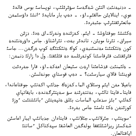
- دذنيةنئث التئن شةگةسئ سؤئرئلئپ، توپساسئ بوس قالدئ
عوي، اينالايئن حالقئم-اؤ، - دةپ بار ماثايدئ ءانشئ داؤسئمةن
جاثعئرئقتئرئپ جئبةردئ.
ةكئنشئ جوقتاؤشئ - ايئم. كةزئندة ونةرلئ-اق ةدئ. ذزئن
سيراق، تئرنا مويئن، تاندئر بةت، تئراشتاؤ. جاس داؤرةنئندة
كون ةتئكتئنئ مةنسئنبةي، كوك ةتئكتئگة كوپ ةرگةن... جاسئ
قئرئقتئث قئرقاسئنا كوتةرئلسة دة قئلئقتئ. ول دا زارلئ ذنمةن:
- ةلئمنئث قذشاعئنا ارةث سئيعان اعةكة-اؤ، قارا جةردئث
قوينئنا قالاي سيارسئث؟ - دةپ قوستاي جونةلسئن.
باعيلا مةن ايئم وسئلاي الما-كةزةك جذلئپ اكةتئپ جوقتاعاندا،
قايتا-قايتا تالئپ، بةتتةرئنة سؤ سةپتئرگةندة، بايقاتپاي
كةلئپ ءبئز سذعئپ الماساث بئلق ةتپةيتئن ءباتئشتئث ءوزئ
كوزئنةن ةكئ تامشئ جاس بةردئ.
ءسويتئپ، جئرلاتئپ-جئلاتئپ، قايتادان جذباتئپ ايبار اعاسئن
شةكسئز ريزاشئلئققا بولةگةن العاشقئ سپةكتاكل ءساتتئ
اياقتالعان.