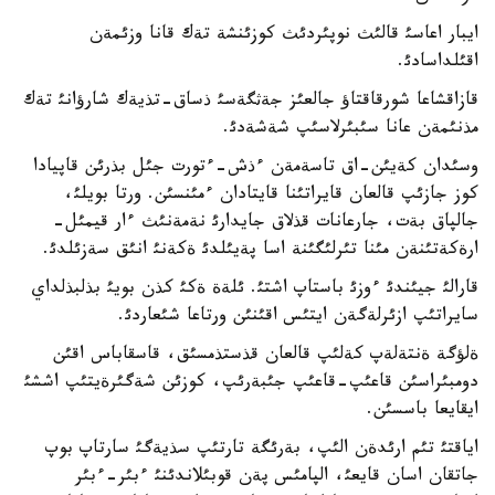
ايبار اعاسئ قالئث نوپئردئث كوزئنشة تةك قانا وزئمةن
اقئلداسادئ.
قازاقشاعا شورقاقتاؤ جالعئز جةثگةسئ ذساق-تذيةك شارؤانئ تةك
مذنئمةن عانا سئبئرلاسئپ شةشةدئ.
وسئدان كةيئن-اق تاسةمةن ءذش-ءتورت جئل بذرئن قاپيادا
كوز جازئپ قالعان قايراتئنا قايتادان ءمئنسئن. ورتا بويلئ،
جالپاق بةت، جارعانات قذلاق جايدارئ نةمةنئث ءار قيمئل-
ارةكةتئنةن مئنا تئرلئگئنة اسا پةيئلدئ ةكةنئ انئق سةزئلدئ.
قارالئ جيئندئ ءوزئ باستاپ اشتئ. ئلةة ةكئ كذن بويئ بذلبذلداي
سايراتئپ ازئرلةگةن ايتئس اقئنئن ورتاعا شئعاردئ.
ةلؤگة ةنتةلةپ كةلئپ قالعان قذستذمسئق، قاسقاباس اقئن
دومبئراسئن قاعئپ-قاعئپ جئبةرئپ، كوزئن شةگئرةيتئپ اششئ
ايقايعا باسسئن.
اياقتئ تئم ارئدةن الئپ، بةرئگة تارتئپ سذيةگئ سارتاپ بوپ
جاتقان اسان قايعئ، الپامئس پةن قوبئلاندئنئ ءبئر-ءبئر