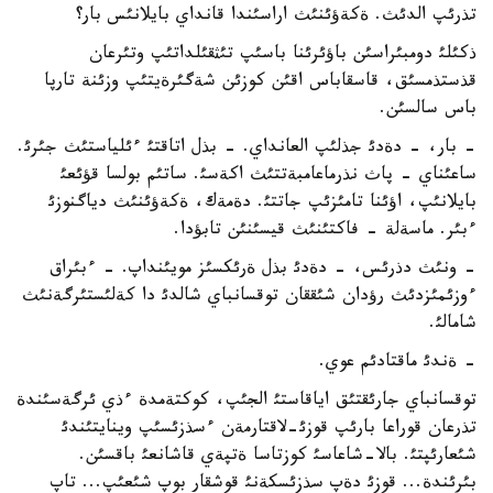
تذرئپ الدئث. ةكةؤئنئث اراسئندا قانداي بايلانئس بار؟
ذكئلئ دومبئراسئن باؤئرئنا باسئپ تئثقئلداتئپ وتئرعان
قذستذمسئق، قاسقاباس اقئن كوزئن شةگئرةيتئپ وزئنة تارپا
باس سالسئن.
- بار، - دةدئ جذلئپ العانداي. - بذل اتاقتئ ءئلياستئث جئرئ.
ساعئناي - پاث نذرماعامبةتتئث اكةسئ. ساتئم بولسا قؤئعئ
بايلانئپ، اؤئنا تامئزئپ جاتتئ. دةمةك، ةكةؤئنئث دياگنوزئ
ءبئر. ماسةلة - فاكتئنئث قيسئنئن تابؤدا.
- ونئث دذرئس، - دةدئ بذل ةرئكسئز مويئنداپ. - ءبئراق
ءوزئمئزدئث رؤدان شئققان توقسانباي شالدئ دا كةلئستئرگةنئث
شامالئ.
- ةندئ ماقتادئم عوي.
توقسانباي جارئقتئق اياقاستئ الجئپ، كوكتةمدة ءذي ئرگةسئندة
تذرعان قوراعا بارئپ قوزئ-لاقتارمةن ءسذزئسئپ وينايتئندئ
شئعارئپتئ. بالا-شاعاسئ كوزتاسا ةتپةي قاشانعئ باقسئن.
بئرئندة... قوزئ دةپ سذزئسكةنئ قوشقار بوپ شئعئپ... تاپ