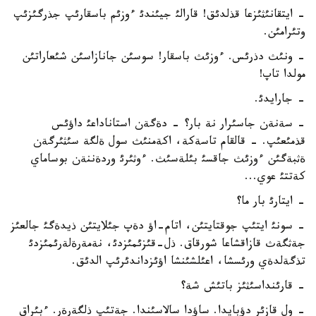
- ايتقانئثئزعا قذلدئق! قارالئ جيئندئ ءوزئم باسقارئپ جذرگئزئپ
وتئرامئن.
- ونئث دذرئس. ءوزئث باسقار! سوسئن جانازاسئن شئعاراتئن
مولدا تاپ!
- جارايدئ.
- سةنةن جاسئرار نة بار؟ - دةگةن استاناداعئ داؤئس
قذمئعئپ. - قالقام تاسةكة، اكةمنئث سول ةلگة سئثئرگةن
ةثبةگئن ءوزئث جاقسئ بئلةسئث. ءوثئرئ وردةننةن بوساماي
كةتتئ عوي...
- ايتارئ بار ما؟
- سونئ ايتئپ جوقتايتئن، اتام-اؤ دةپ جئلايتئن ذيدةگئ جالعئز
جةثگةث قازاقشاعا شورقاق. ذل-قئزئمئزدئ، نةمةرةلةرئمئزدئ
تذگةلدةي ورئسشا، اعئلشئنشا اؤئزداندئرئپ الدئق.
- قارئنداسئثئز باتئش شة؟
- ول قازئر دؤبايدا. ساؤدا سالاسئندا. جةتئپ ذلگةرةر. ءبئراق