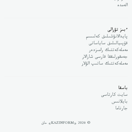
الەمدە
ءبىز تۋرالى
پايدالانۋشىلىق كەلىسىم
قۇپىيالىلىق ساياساتى
مەملەكەتتىك رامىزدەر
جەمقورلىققا قارسى شارالار
مەملەكەتتىك ساتىپ الۋلار
باسقا
سايت كارتاسى
بايلانىس
جارناما
© 2026 «KAZINFORM» حاق