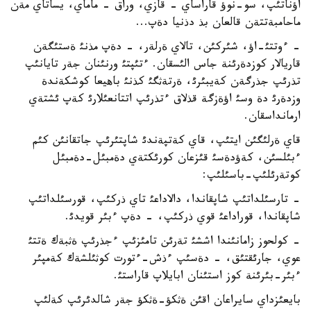
اؤناتئپ، سو-نوؤ قاراساي - قازي، وراق - ماماي، يساتاي مةن
ماحامبةتتةن قالعان بذ دذنيا دةپ...
- ءوتتئ-اؤ، شئركئن، تالاي ةرلةر، - دةپ مذنئ ةستئگةن
قاريالار كوزدةرئنة جاس الئسقان. ءتئپتئ ورنئنان جةر تايانئپ
تذرئپ جذرگةن كةيبئرئ، ةرتةثگئ كذنئ باهيعا كوشكةندة
وزدةرئ دة وسئ اؤةزگة قذلاق ءتذرئپ اتتانعئلارئ كةپ ئشتةي
ارمانداسقان.
قاي ةرلئگئن ايتئپ، قاي كةتپةندئ شاپتئرئپ جاتقانئن كئم
ءبئلسئن، كةؤدةسئ قئزعان كورئكتةي دةمبئل-دةمبئل
كوتةرئلئپ-باسئلئپ:
- تارسئلداتئپ شاپقاندا، دالاداعئ تاي ذركئپ، قورسئلداتئپ
شاپقاندا، قوراداعئ قوي ذركئپ، - دةپ ءبئر قويدئ.
- كولحوز زامانئندا اششئ تةرئن تامئزئپ ءجذرئپ ةثبةك ةتتئ
عوي، جارئقتئق، - دةسئپ ءذش-ءتورت كوثئلشةك كةمپئر
ءبئر-بئرئنة كوز استئنان ابايلاپ قاراستئ.
بايعئزداي سايراعان اقئن ةثكؤ-ةثكؤ جةر شالدئرئپ كةلئپ