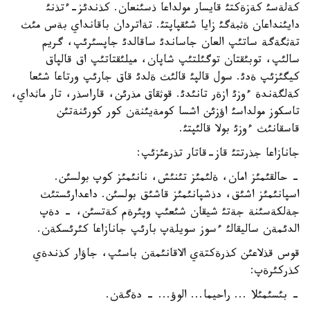
كةلةسئ كةزةكتئ قايسار مولداعا ذسئنعان. كذندئز-ءتذنئ
دايئنداعان ةثبةگئ زايا شئقپاپتئ. تةاتردان باقانداي بةس مئث
تةثگةگة ساتئپ العان جاساندئ ساقالدئ جاپسئرئپ، گريم
سالئپ، توبئقتان توگئلتئپ شاپان، ميلئقتاتئپ اق قالپاق
كيگئزئپ ةدئ. سول قالپئ قالئث ةلدئ قاق جارئپ ورتاعا شئعا
كةلگةندة ءوزئ ازةر تانئدئ. قوثقاق مذرئن، قاراسذر، تار ماثداي،
تاسكوز مولداسئ اؤزئن اشسا كومةيئنةن كور كورئنةتئن
قاسقانئث ءوزئ بولا قالئپتئ.
جانازاعا جذرتتئ قاز-قاتار تذرعئزئپ:
- حالقئمئز امان، ةلئمئز تئنئش، نانئمئز كوپ بولسئن.
اسپانئمئز اشئق، دذشپانئمئز قاشئق بولسئن. داعدارئستئث
جةلكةسئنة جةتئ شيقان شئعئپ وپئرةم كةتسئن، - دةپ
الدئمةن ساليقالئ ءسوز سويلةپ بارئپ جانازاعا كئرئسكةن.
قوس قذلاعئن كذرةكتةي الاقانئمةن باسئپ، جاؤار كذندةي
كذركئرةپ:
- بئسئمئلا ... راحيما... الوؤ... - دةگةن.