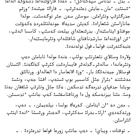
- بذل - تذتاس سپةكتاكل! - دةدئ قاراؤئنداعئ ذشةؤگة الداعئ
ءئستئث ءمان-جايئن ذعئندئرئپ. - قارالئ جيئندئ ءوزئم
جذرگئزئپ وتئرامئن. سوسئن سةن جئر توگةسئث. مولدا
جانازاسئن شئعارادئ. كةيئن سذيةك جونةلتئلةردة ةكةؤئث
جوقتاؤ ايتاسئثدار. بذرئنعئداي بيلةت كةسئپ، كاسسا اثدئپ،
ءئن اؤزئنداعئ سارشذناقتاي شاقئلداپ وتئرمايسئثدار.
ةثبةكتةرئث قولما-قول تولةنةدئ.
ولاردئ وسئلاي نئعئرتئپ بولئپ، ةندئ مولدا تابامئن دةپ
وتئرعاندا، سالدئر-گذلدئر قايساردئث كئرئپ كةلگةنئ. الئستان
قوسئلار جيةندئگئ بار، ءوزئ الاثعاسار دا اثعالداؤ. ورتالئق
مةشئتتة ءبئراز جئل كاسسير بوپ ئستةپ، اقشا جةپ، ونئسئ
بويئنا جذقپاي تذرمةگة تذسكةن. ةكئ جئل وتئرئپ شئققان بةتئ
وسئ. مئنا بيزنةسكة ول دا ورتاقتاسقئسئ كةپ جانئپ ءتذسسئن.
- مةن دة ءان ايتامئن. كةرةك بولسا، بيلةيمئن، - دةپ،
ورتةكةدةي ءارلئ-بةرلئ سةكئرئپ، الدةبئر ورئسشا ءاندئ ايتئپ
اثئراسئن.
- توقتات، ويباي! - دةپ جاتئپ زورعا قولعا تذرعئزدئ . -