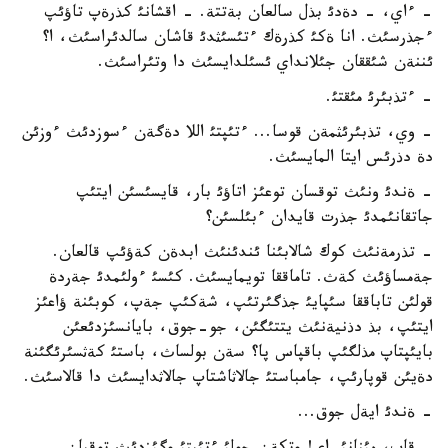
- ءاي، - دةدئ بذل سالعان بةتتة. - اقشانئ كذرةپ تاؤئپ
ءجذرسئث. انا ةكئ كذرةك ءتئسئثدئ قاشان سالدئراسئث، ا؟
ئننةن شئققان جئلانداي ئسئلدايسئث دا وتئراسئث.
- ءتذبئرئ مئقتئ.
- وي، تذبئرئثمةن قوسا... ءتئپتئ اللا دةگةن ءسوزدئث ءوزئن
دة دذرئس ايتا المايسئث.
- ةندئ ونئث توقسان توعئز اتاؤئ بار، قايسئسئن ايتئپ
جاتقانئمدئ جذرت قايدان ءبئلسئن؟
- تذرمةنئث كوك شالابئنا ئندئنئث ابدةن كةؤئپ قالعان.
جةمساؤئث كةث. تاماققا تويمايسئث. كئسئ ءولئمدئ جةردة
قولئن تاباققا سئپايئ جذگئرتئپ، شةكئپ جةپ، كوبئنة ؤاعئز
ايتئپ، بذ دذنيةنئث يتتئگئن، جو-جوق، بايانسئزدئعئن
بايئپتاپ مذلگئپ باقپاس پا؟ سةن بولساث، باستئ كةثسئرئگئنة
دةيئن قوپارئپ، جامباستئ جالاثاشتاپ جالاثدايسئث دا قالاسئث.
- ةندئ ايةل جوق...