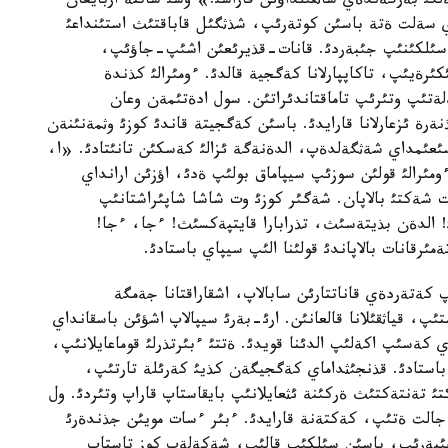
لگئ بةرگةندةي شاثقئلداؤئن قاراشئ!» وسئ ساتتة اربايعان
داي سةلت ةتة باسئن كوتةرئپ، شذثگئل قاباقتئث استئنداعئ
 سئلكئنئپ جئبةردئ. قانات-قذيرئعئن اشئپ-جاؤئپ،
يئپ، تاكاپپارلانا كةگجية قالدئ. ءومئرالئ كذندة
ةلةتئپ وتئرئپ تاماقتاندئراتئن. سول ادةتئمةن وعان
ة ئزعارلانا قارايدئ. باسئن كةگجيتة قاندئ كوزئ وثمةنئنةن
سئعئمداي شةثگةلدةپ، الدةنةگة ئزالئ كةسكئن تانئتادئ. «ا،
مئرالئ قولئن سوزئپ سيپاماق بولئپ ةدئ، اؤزئن ارانداي
ت شةكتئ بالاپان. شةگئر كوزئ وت شاشا شاپئراشتانئپ
! الدةن بذيتةسئث، تذرابارا قايتپةكسئث! ءجا، ءجا!
رقانات بالاپاندئ قولئنا الئپ سيپاي باستادئ.
 كةتةردةي قاناتتارئن سابالاپ، اشقاراقتانا جةمگة
پ، قياثقئلانا قالعانئن. ارئ-بةرئ سيپالاپ اشؤئن باسقانداي
 كةسئپ اكةلئپ الدئنا قويدئ. ةتتئ ءبئرتذرلئ قوماعايلانئپ،
استادئ. قذنجئثداماي كةگجيگةن كذيئ كةرئلة تارتئپ،
ئ تةنتةكتئث ةركئنة ئثعايلانئپ بايقاستاپ قاراپ وتئردئ. ول
 جالت ةتئپ، كةكتةنة قارايدئ. ءبئر ءسات مويئن جذندةرئ
ئبةرئپ، باسئن سئلكئپ قالئپ، شةكةلةپ كوز تاستاپ