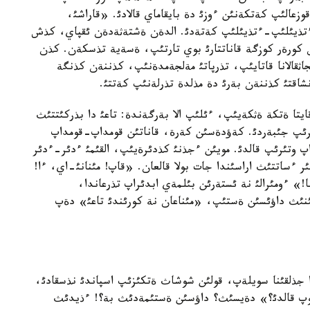
قوزعالئپ كةتكةنئن ءوزئ دة بايقاماي قالادئ. «قاراشئ،
ئ ءتذيئلئپ-ءتذيئلئپ كةتةدئ. الدةن ةشتةثةدةن ئقپاي، كذش
 كورةر كوزگة قاناتتارئ بوي تارتئپ، ةسةية تذسكةن. كذن
اثقالانا قاتايئپ، تذرپاتئ مةلجةمدةنئپ، كذننةن كذنگة
نشاقتئ كذننةن بةرئ دة مذلدة تذرلةنئپ كةتتئ.
تا ةتكة ةثكةيئپ، ءئلئپ الا بةرگةندة: تاعئ دا بذركئتتئث
تئرئپ جئبةردئ. كةؤدةسئن كةرة، قاناتئن قومداپ-قومداپ
پ وتئرئپ قالدئ. مويئن ءجذنئ كذدئرةيئپ، القئمئ ءدئر-ءدئر
ئر ءساتتئث اراسئندا جات بولا قالعان. «قاپ! مئنانئ-اي، ءا!
» ءومئرالئ نة ئستةرئن بئلمةي ابدئراپ تذرعاندا،
ئنئث داؤئسئن ةستئپ، «مئناعان نة كورئندئ تاعئ» دةپ
 جذلقئنا سويلةپ، قولئن شوشاث ةتكئزئپ اسپاندئ نذسقادئ،
 بوپ قالدئ؟» دةيسئث؟ داؤسئن ةستئمةدئث بة؟! ءذيدئث