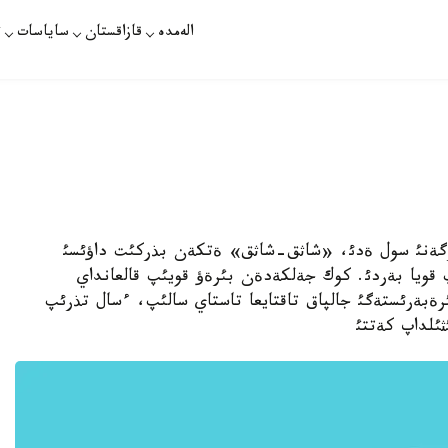
الەمدە
قازاقستان
ساياسات
ت
رگةنئ سول ةدئ، «شاثق-شاثق» ةتكةن بذركئت داؤئسئ
 قويا بةردئ. كوك جةلكةدةن بئرةؤ قويئپ قالعانداي
ةبةرئستةگئ جالپاق تاقتايعا تاستاي سالئپ، ءسال تذرئپ
ئلداپ كةتتئ