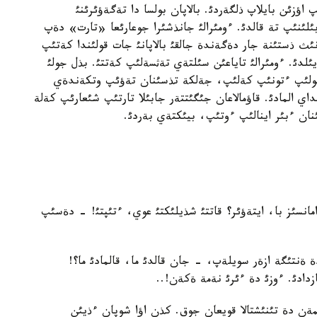
زئن بايلاپ ذلگةردئ. بالاپان بولسا دا تةگةؤئرئنئ
بئلئنئپ تة قالدئ. ءومئرالئ جانذشئرا جوعارئعا «تارت» دةپ
ونئث ذستئنة جار دةگةندة جالقئ بالاپانئ جات قولئندا كةتئپ
ئلدئ. ءومئرالئ تاياعئن سئلتةي تةثسةلئپ كةتتئ. بذل جولئ
 بولئپ ءتونئپ كةلئپ، جةلكة تذسئنان تةؤئپ وتكةندةي
داي المادئ. قاؤمالاعان جئگئتتةر جابئلا تارتئپ شئعارئپ كةلة
ان ءبئر اينالئپ ءوتئپ، بيئكتةي بةردئ.
انسئز با، ايتةؤئر؟ قاتتئ شذيلئكتئ عوي، ءتئپتئ! - دةسئپ
 ةنتئگة ازةر سويلةپ، - جان قالدئ ما، قالمادئ ما؟!
دادئ. ءوزئ دة ءئرئ نةمة ةكةن!..
ئمةن دة تئنئشتالا قويعان جوق. كذن اؤا شوپان ءذيئن