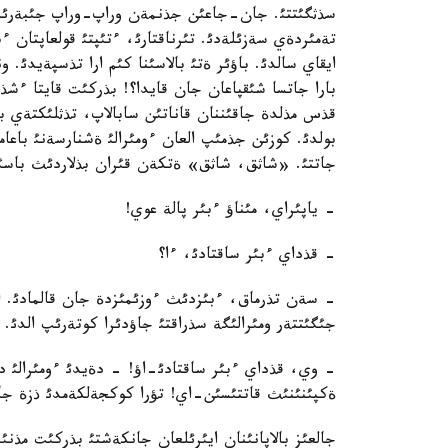
سذثگئتتئ. جان-جاعئن جذنمةن وراپ-وراپ جئبةرئپ اؤ
تةمئردةي سةزئلةدئ. تئرناقتارئ، ءتئپتئ قولعاپتان ء
ايقاي سالدئ. باؤئر ةتئ بالاسئنا كئم ارا تذسپةيدئ. 
بارا جاتسا شئقپاعان جان قايدا؟! بذركئت قايتا ءشذي
قذس مذلدة جاقئننان قاناتئن سابالاپ، تذثلئكتةي
بولدئ. كوزئن جذمئپ العان ءومئرالئ ةشنارسةنئ باعام
جاتتئ. «شاثق، شاثق» ةتكةن قئران بذلاردئث باسئن
- ياپئراي، مئناؤ ءبئر پالة عوي!
- قذداي ءبئر ساقتادئ، ءا؟
- سةن تذرماق، ءبئزدئث ءوزئمئزدة جان قالمادئ. ام
جئگئتتةر ومئرالئگة سذراقتئ جاؤدئرا كوتةرئپ الدئ.
- وي، قذداي ءبئر ساقتادئ-اؤ! - دةيدئ ءومئرالئ دة
ةكپئنئنئث قاتتئسئن-اي! تؤرا كوكجةلكةمدئ ذزة جاز
جالعئز بالاپانئنان ايئرئلعان جانكةشتئ بذركئت مذن