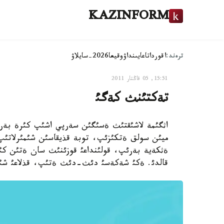
KAZINFORM
ترەند:
اقوردا
تاعايىنداۋ
وقيعا
2026-سايلاۋ
15:51, 05 قاڭتار 2011
تةكتئنث كةگئ
اثگئمة لاشئقتئث ةسئگئن سةرپي اشئپ كئرة بة
ميئن سولق ةتكئزئپ، توبة قذيقاسئن شئمئرلاتئپ
ةثكةية بةرئپ، قولئنداعئ قوزئنئث سان ةتئن كئر
قالدئ. ةكئ شةكةسئ دئث-دئث ةتئپ، قذلاعئ شئث