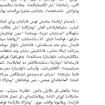
الئپ، راحاتتانا ءبئر اثگئمةلةگةنئ. «قانشا دةگةن
وتئراتئن. شئندئعئندا، مئنانئث مئنةزئ وزگةشة بولار
...كةندئر ارقاندئ بةلدةن قوس قاباتتاپ وراي كةلئ
كيئپ، سئپتئعارلانئپ العان ءومئرالئنئ ءذش جئگئت 
ساؤمالاپ ءتذسئرئپ تذردئ. موينئندا ءجذن تولتئرعا
سئرئق، قولئندا تاياق. اتا-باباسئنئث ءارؤاعئنا س
قايدان ساپ ةتة تذسكةنئن، قاناتئنان داؤئل سوقتئر
بذركئت اينالا ذشئپ، قاناتئمةن ساباپ وتة شئققاند
جئگئتتةردئث داؤئستارئ ةستئلةدئ: «قورئقپا! قورئقپا
قارسئداعئ ءدوثارشا ذستئندةگئلةر دة ايقايلايدئ. ت
ةستئمةيدئ، الگئلةردئث. ولاردئث داؤئستارئ دةم بة
قايتا سئرعئدئ. ءبذرئپ تذسةردةي شذيئلگةن بذركئت
كةتتئ. العاشقئداي ةمةس، ةس توقتاتقان ءومئرالئ تاي
ذيادا جالعئز-اق بالاپان ةكةن. تئقئردئ سةزئپ، ج
جانتالاسا اؤزئن اشادئ. ويلاعانئنداي-اق تةمئر قانا
قارايدئ. ويلانؤعا ؤاقئت جوق. ءومئرالئ بالاپاندئ قو