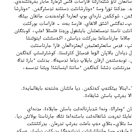
نعان تاؤ شئثدارئنا قاراساث قئس ئزعارئ حابار بةرةتئندةي.
ة. جذكتئ تؤرا وسئ ءدوثارشانئث ذستئنة تذسئرگةن. ءدوثارشا
رگةن، شوككةن نارداي بوپ اثعاردا كولدةنةث جاتقان بيئك
پ-تةگئس اشئق الاثقاي. قارسئ بةت - قاراساث بوركئث
ئث تاستئ تذمسئعئنان بايئنقول وزةنئ قئسئلا اعئپ، كوبئگئن
جالاما جارتاستاعئ بذركئت ذياسئن، اكةسئنئث ايتؤئنشا
پ، قذس ساثعئرئعئمةن ايعئزدالعان قارا جارتاستئث
 ذيادان بالاپان الؤعا قذمبئل كئرئستئ. كوشئرئسئپ كةلگةن
توبةسئنةن ارقان بايلاپ ذياعا تذسپةك. بذنئث ءبارئ تذك
 مذرنئنئث ذشئنا كةلگةن ءساتتئ ايتساثشئ! ويئنا تذسسة،
لا-اينالا بيئكتةپ كةتكةن. ذيا ماثئنان ةشتةثة بايقالمايدئ.
ا بةرئپ باسئن شايقادئ.
ن ءومئرالئ. وندا شذبارتالدئث باسئن جايلادئ. مذنداي
ايلئ تةرةث شاتقالدئث باسئنداعئ تئك جارتاستا بولاتئن ذيا.
سئ بئلاي-بئلاي دةپ باعئت بةرئپ تذرعان. بذركئتتئث
مارقذم وسئ حانتاثئرئنئث تذبئندةگئ بذركئت ذياسئن ةسكة