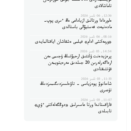
قويىلىمداردى 560 مىڭعا جۋىق كورەرمەن
تاماشالادى
12:56, 06 تامىز 2026
ەلوردادا ورتالىق ازياداعى ەڭ ءىرى پوپ-
مادەنيەت فەستيۆالى باستالدى
08:16, 06 تامىز 2026
«ورمەكشى ادام» فيلمى ەشقاشان اياقتالمايدى
14:54, 05 تامىز 2026
پرەزيدەنت ۇلتتىق ارحيۆتىڭ ۇجىمى مەن
ارداگەرلەرىن 20 جىلدىق مەرەيتويمەن
قۇتتىقتادى
11:55, 05 تامىز 2026
شاحانوۆ پوەزياسى - تاۋەلسىزدىگىمىزدىڭ
تۇعىرى
11:07, 05 تامىز 2026
قازاقستاندا ورتا عاسىرلىق «دوڭگەلەكتى ءۇي»
تابىلدى