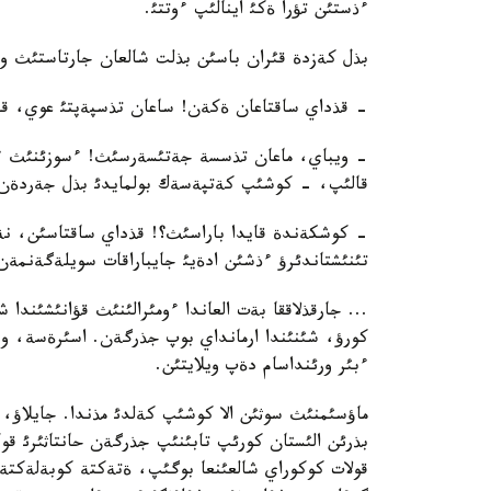
ءذستئن تؤرا ةكئ اينالئپ ءوتتئ.
بذل كةزدة قئران باسئن بذلت شالعان جارتاستئث ورت
- قذداي ساقتاعان ةكةن! ساعان تذسپةپتئ عوي، قايتا
- ويباي، ماعان تذسسة جةتئسةرسئث! ءسوزئنئث ءتذ
قالئپ، - كوشئپ كةتپةسةك بولمايدئ بذل جةردةن. 
- كوشكةندة قايدا باراسئث؟! قذداي ساقتاسئن، نةعئل
تئنئشتاندئرؤ ءذشئن ادةيئ جايباراقات سويلةگةنمةن 
... جارقذلاققا بةت العاندا ءومئرالئنئث قؤانئشئندا
كورؤ، شئنئندا ارمانداي بوپ جذرگةن. اسئرةسة، وسئ 
ءبئر ورئنداسام دةپ ويلايتئن.
ماؤسئمنئث سوثئن الا كوشئپ كةلدئ مذندا. جايلاؤ
بذرئن الئستان كورئپ تابئنئپ جذرگةن حانتاثئرئ قو
قولات كوكوراي شالعئنعا بوگئپ، ةتةكتة كوبةلةكت