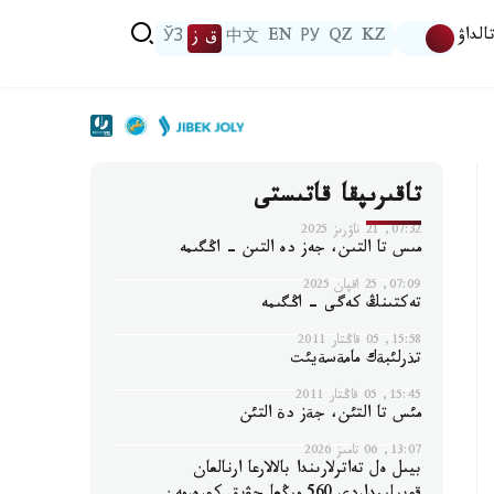
الداۋ
KZ
QZ
РУ
EN
中文
ق ز
ЎЗ
تاقىرىپقا قاتىستى
07:32, 21 ناۋرىز 2025
مىس تا التىن، جەز دە التىن - اڭگىمە
07:09, 25 اقپان 2025
تەكتىنڭ كەگى - اڭگىمە
15:58, 05 قاڭتار 2011
تذرلئبةك مامةسةيئت
15:45, 05 قاڭتار 2011
مئس تا التئن، جةز دة التئن
13:07, 06 تامىز 2026
بيىل ەل تەاترلارىندا بالالارعا ارنالعان