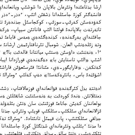
«ياپئراي، قويمادئ عوي، بذل تةگئ! ءدال مئناعان بة
ارشا بذتاعئندا وتئرعان بالاپان دا شوشئپ ويانعان
قانشةگئر كوزئ جاسئلدانا ذشقئن اتئپ، ءدذر-ءدذر
كةؤدةسئن كةرئپ-سوزئپ، كوكجاسئل جذندةرئ تئكئرة
تاثةرتةث بالاپاندئ قولئنا الئپ قاناتئن سيپاپ، ةرك
جاقئنداي بةرگةندة، كذندةگئدةي ةمةس قاباعئ تذنةر
وتة زئلدةنئپ العان. شومبال تئرناقتارئمةن ارشانئ 
ءا، ةنةثنئث داؤسئن ةستئپ مياتتانا قالدئث با؟» ءو
اشئپ «الئپ تاستايئن با» دةگةندةي قورازدانا ايبا
كةتكةن. «قارايگور-ةي، مئنانئ! قئرسئعؤئن قاراشئ
اشؤئثدئ باس، باتئرةكةسئ!» دةپ كةلئپ ءومئرالئ تةمئ
ادةتتة بذل كئرگةندة قؤانعانداي قوزعالاقتاپ، ذشئپ
ذمتئلاتئن. ةندئ كوردئث بة ةنةسئنئث شاثقئلئن ةستئ
بولعاننان كةيئن جاثاعئ قوزئنئث سان ةتئن بئلةؤلةي
ئزالانعانداي سئلكئپ-سئلكئپ قويئپ وتئرئپ جذتا ب
جذلقي سئلكئنئپ، پاث قيمئل تانئتادئ. ءومئرالئ تةكت
دا مذنئ ءبئلئپ وتئرعانداي شذثگئل كوزئ جاسئلدانا
تئكئرةيئپ، ةتتئ سالق-سذلق ةتكئزئپ قئلعئتئپ ج