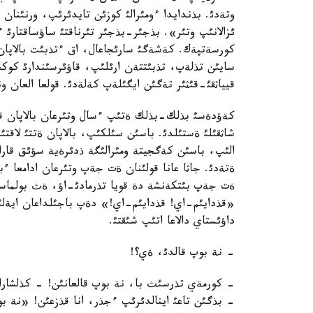
وتةدئ. بذندايدا ءومئرالئ كوزئن تايدئرئپ، ورنئنان 
ئزالانئپ وتئر». بذجئر-بذجئر تئرناقتئ ساؤساقتار
كورسةتپةك. كةشةگئ سارئجاعال، اق ءتذبئت بالاپان
سايئن تذلةپ، تذبئتتةن ارئلئپ، قاؤئرسئندارئ كوكج
قيياثقئ-قئثئر تةگئن ايگئلةپ كةلةدئ. قولعا العان و
كةؤدةسئ بذلك-بذلك ةتئپ ءسال وتئرعان بالاپان قاي
شاثقئلئ ةستئلدئ. باسئن سئلكئپ، بالاپان ةتتئ لاق
الئپ، باسئن كةگجيتة ومئرالئگة ذدئرةية سؤئق قارا
ةتةدئ. جاثا عانا قولئنان ةت جةپ وتئرعان ادامعا ءب
ةت جةپ بئتكةنشة دة قويا تذرمادئ-اؤ، ةث بولماسا!
«قذدايئم-اي! قذدايئم-اي!» دةپ باجئلداعان ايةل
داؤئستاي دالاعا اتئپ شئقتئ.
- نة بوپ قالدئ، ةي؟!
- كورمةي تذرسئث با، نة بوپ قالعانئن! - كذلشارا
- بذگئن تاعئ اينالدئرئپ ءجذر، انا قذزعئن! «نة