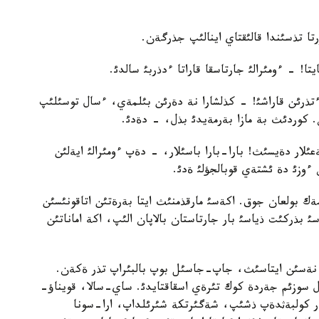
ا تذسئندا قالئقتاي اينالئپ جذرگةن.
! - ءومئرالئ جارتاسقا قاراتا ءدذربئ سالدئ.
رئن قاراشئ! - كذلشارا نة دةرئن بئلمةي، ءسال توسئلئپ
كوردئث بة مازا بةرمةيدئ بذل، - دةدئ.
ار دةيسئث! بارا-بارا باسئلار، - دةپ ءومئرالئ ايةلئن
ءوزئ دة ئشتةي قوبالجؤلئ ةدئ.
 شةك بولعان جوق. اكةسئ مارقذمنئث ايتا بةرةتئن اتاقونئسئن
بذركئت ذياسئ بار جارتاستان بالاپان الئپ، اكة اماناتئن
، نةسئن ايتاسئث، جاپ-جاسئل بوپ بالبئراپ تذر ةكةن.
ل سوزئم جةردة كوك تئرةي اسقاقتايدئ. ساي-سالا، قويناؤ-
ةر كولبةثدةپ ذشئپ، شةگئرتكة شئرئلداپ، ارا-سونا