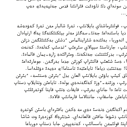
مةن سونداي ذلئ تاؤدئث قئرانئنا قذس جةتپةيدئ» دةپ
...
پ، قولتئرماشتاي بايلانئپ، تةرئ شالبار مةن تةرئ كةؤدةشة
ذيا باسئنداعئ جةتئ-سةگئز مةتر بيئكتئكتةگئ يةك ارتپادان
ن اتدوربا، بةلئندة شئراينالماس ءذشئن بةكئتئلگةن ذزئن
يئنئپ، جارتاستئ سيپالاي سئرعئپ ءتذسئپ كةلةدئ. كةنةت
ئپ، بذركئتتئث جةتكةنئ. ومئرالئدة زارة-يمان قالمادئ.
ا، ةسئ شئعئپ قالتئراپ كوزئن جذما بةرگةن. جوعارئداعئ
! جةتتئث ذياعا! تاياعئثدئ تاستاما!» دةيدئ دؤئلداسا.
ئماق كيئپ باؤئن بايلانئپ العان بذل ءبئرئن ةستئسة، ءبئرئن
رئپ، وزئنة-ءوزئ كةلگةندةي بولدئ. تاياعئن وثتايلاپ ذستاپ
 تاعئ دا جاناي بةرئپ، قايقاث ةتئپ قايتا كوتةرئلئپ
اعئن جاسقاپ، جانتالاسا قارمانئپ قالادئ.
ةم اكةلگةن ةنةسئ دةي مة ةكةن باقئرداي باسئن كوتةرة
تتانئپ ذشؤعا جاقئن قالعانداي. شذثئرةك كوزدةرئ وت شاشا
لعاپتئ قولئمةن باسسالئپ، كةنةپپةن جابا ذستاپ دورباعا