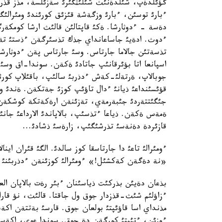
گؤئلدةپ، شئلدةنئث شئلئثگئرئ سةزئلسة، مذز قذرسا
ءبارئ توسئن، ءبارئ وزگةشة قئزئق كورئندئ ومئرالئگ
دةسة - ءدوثارشا. ةكئ قاپتالئن قالئث ارشا كومكة
ءدوث. ادةيئ جاساعانداي جذك تذسئرگةن ءذستئ تة
تذسةتئن جالاما جارتاس. وسئ جارتاس پةن ءدوثارشان
اسپانعا اتا بؤئرقانئپ جاتادئ ةكةن. سوندا-اق وسئ 
جوبالاپ، ةرتةلئ-كةش ءدذربئ سالئپ، باقئلاپ كورئ
قؤئسئنداعئ ذيانئ ءدال تاؤئپ كوزئ جةتكةن. ةندئ ول
جئگئتتةردئ جئبةرمةي، تةزئنةن ارةكةتكة كوشكةن. 
ةمةس ةكةن. ذياعا ءتذسئپ، بالاپاندئ الارداعئ جانئ
قازئردة دةنةسئ تذرشئگئپ، زارةسئ ذشادئ...
ءومئرالئ تاعئ دا جارتاسقا كوز سالدئ. الگئ قئران اينا
«نة دةگةن كةكشئل!» ءومئرالئ كوزئنةن ءدذربئنئ ال
بذعان دةيئن بذركئت ذياسئنان ءبئر رةت بالاپان العا
ءزاؤلئم شئث-قذزدار جوق ول جاقتا. قالئث، نؤ قاراع
مذنداي اسا قاؤئپتئ بولعان جوق. قارسئ بةتتةن اكة
ءوزئن، ءتئپتئ كورگةن دة جوق. سوندا عوي، اكةسئ 