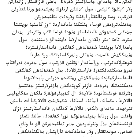
الدئن-الا جاعداي جاساؤئمئز كةرةك. ياعني قازاقستان زاثدارئن
ولار ءبئلؤئ ءتيئس. سول ءذشئن ارناؤلئ بةيئمدةؤ ورتالئقتارئن
قذرئپ، وسئ ورتالئقتار ارقئلئ ولاردئث بئلئمدةرئن
جةتئلدئرؤمةن قوسا، بئلئكتئ مامانداردئ ءوز كاسئبئ بويئنشا
جذمئس ئستةؤئن قامتاماسئز ةتؤدئ قولعا الئپ وتئرمئز. بذدان
سئرت تاعئ ءبئر ذلكةن باعدارلاما دايئندالؤ ذستئندة. سول
باعدارلاما بويئنشا شةتةلدةن كةلگةن قانداستارئمئزدئ
ةثبةككذش قاجةت ةتةتئن ونةركاسئپتئك ورئندارعا
شوعئرلاندئرئپ، ورالماندار اؤئلئن قذرئپ، سول جةردة تذراقتاپ
تذرؤ مذمكئندئكتةرئ قاراستئرئلادئ. بذل شةتةلدةن كةلگةن
قانداستارئمئزدئ ةثبةككذش رةتئندة دذرئس پايدالانؤعا
مذمكئندئك بةرةدئ. قازئر كوپتةگةن باؤئرلارئمئز جةتئسؤ
وثئرئنة قونئستانؤدئ قالايدئ. ال كةيبئرةؤلةرئ ذلكةن مةگاپوليس
قالالارعا، مئسالئ، الماتئ، استانا، شئمكةنت قالالارئنا ات باسئن
تئرةيدئ. مذنداي ذلكةن قالالارعا كةلگةن قانداستارئمئز ذزاق
ؤاقئت سول ورتاعا بةيئمدةلؤگة تؤرا كةلةدئ، حالقئ تئعئز
قونئستانعان بذل وثئرلةردةن جةر تةلئمدةرئن الؤ دا وثاي
ةمةس. سوندئقتان ولار مةملةكةت تاراپئنان بةلگئلةنگةن