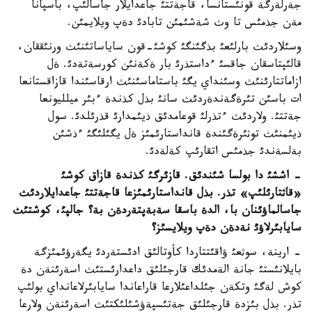
جةرلةرگة قونئستانسا، قاجةتتئ جاعدايلار جاسالئپ، باسپانا
مةن جذمئس تا وث شةشئمئن تابادئ دةپ ويلايمئن.
وسئلاردئث بارلئعئ بذگئنگئ كوشئ-قون ساياساتئنئث ورنئققان،
قالئپتاسقان جاقسئ ءداستذرئ بار ةكةنئن كورسةتةدئ. ةل
ازاماتتارئنئث وسئنداي يگئ باستاماسئنئث ارقاسئندا قازاقستانعا
ات باسئن تئرةگةندةردئث سانئ بذل كذندة ءبئر ميلليونعا
جةتتئ. ولاردئث ءتذرلئ قوعامدئق ذيئمدارئ قذرئلدئ. سول
ذيئمنئث توثئرةگئندة قانداستارئمئز ةل يگئلئگئ ءذشئن
بةلسةندئ جذمئس اتقارئپ كةلةدئ.
- اششئ دا بولسا شئندئق. قازئرگئ كذندة قازاق كوشئ
«قاثتارئلئپ» تذر. بذل قانداستارئمئزعا قاجةتتئ جاعدايلاردئث
جاسالماؤئنان با، الدة باسقا سةبةپتةردةن بة؟ جالپئ، كوشتئث
سايابئرلاؤئ نةدةن دةپ ويلايسئز؟
- ارينة، سوثعئ ؤاقئتتاردا كأوتالئق ادئستةردئ يگةرؤئمئزگة
بايلانئستئ جانة الةمدئك قارجئلئق داعدارئستئث اسةرئنةن دة
كوش لةگئ وتكةن جئلداعئلارعا قاراعاندا سايابئرلاعانداي بولئپ
تذر. بذل بئزدة قارجئلئق جةتئسپةؤشئلئكتئث اسةرئنةن ولارعا