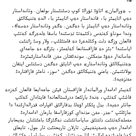
ما؟
- «ورالمان» اتاؤئ تؤرالئ كوپ ذسئنئستار بولعان. وتانداستار
دةپ اتايمئز با، قانداستار دةپ اتايمئز با، الدة ةتنيكالئق
وتانداستار دةپ اتايمئز با دةگةن. ةگةر وتانداستار دةسةك،
وندا سوناؤ كةثةس ذكئمةتئ تذسئندا باسقا ةلدةرگة كةتئپ
قالعان وزگة ذلت وكئلدةرئ دة قامتئلئپ، ولار وسئ زاثنئث
اياسئندا ءبئز دة قازاقستانعا كةلةمئز، بئزگة دة جاعداي
جاساثدار دةؤئ مذمكئن. سوندئقتان مةن قانداستارئمئزدئ
«ةتنيكالئق وتانداستار» دةپ اتايئق دةگةن ذسئنئس ايتقان
بولاتئنمئن. ياعني ةتنيكالئق دةگةن ءسوز، ناعئز قازاقتاردئ
مةثزةيدئ.
كةيبئر ادامدار ورالماندار قازاقستان قيئن جاعدايعا قالعان كةزدة
قاشئپ كةتئپ، ةندئ بارلئعئ دذرئستالعاندا قايتادان كةلئپ
جاتئر دةيدئ. بذل پئكئر اؤةلئ بذقارالئق اقپارات قذرالدارئندا دا
جازئلئپ ءجذر. مةن مذنداي كوزقاراسقا بارعان ادامداردئ
مةملةكةتتئث ذلتتئق ساياساتئنئث نةگئزگئ باعئتئنان بةيحابار
ادامدار دةپ ةسةپتةيمئن. تارلان تاريحتئث تار جول، تايعاق