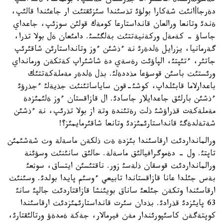
كةشؤلةرئندة امالسئز اتا جذرتئنان كةتئپ، بولماسا، ةكئ الئپ
دةرجاأانئث شةكارا بولؤئ تذسئندا سئزئقتئث ار جاعئندا قالئپ،
ةندئ وتانعا ورالعان قانداستارعا كومةك قولئن سوزئپ، جاعداي
جاساؤ - كةمةل وركةنيةتتئث بةلگئسئ. دامئعان ةل بولا تذرا،
گةرمانيا، يزرايل ةلدةرئ نة ءذشئن ءوز وتانداستارئن شاقئرئپ
جاتئر، ءتئپتئ، الپاؤئت رةسةي دة شاشئراپ كةتكةن ورمانداي
ورئستئث باسئن قوسؤعا مذددةلئ. بذل ةلدةر مةملةكةتتئك
باعدارلاما قابئلداپ، كوشئ-قون ساياساتئنئث جذيةلئ ءجذرؤئ
ءذشئن بارلئق جاعدايلار جاسادئ. ال قازاقستان ءوز ةلئمئزدة
مةملةكةت قذراؤشئ ذلت رةتئندة وتة از بولا تذرئپ، نة ءذشئن
شةتةلدةگئ قانداستارئمئزدئ وتانعا شاقئرمايمئز؟!
ورالمانداردئث ارقاسئندا بئزدة ةث ذلكةن ماسةلة وث شةشئمئن
تاپتئ. ول - دةموگرافيالئق ماسةلة. حالئق سانئنئث وسؤئنة
ورالمانداردئث قوسقان ذلةسئ زور. ناقتئسئن ايتساق، سوثعئ
بةس جئلدا عانا قازاقستاندا تابيعي ءوسئم پايدا بولدئ. وسئنئث
ارقاسئندا وتكةن جئلعئ ساناق بويئنشا قازاقتاردئث جالپئ سانئ
63 پايئزدئ قذرادئ. بذدان سئرت قانداستارئمئزدئث ارقاسئندا
كوپتةگةن كاسئپورئندار مةن فيرمالار، جةكة ةمدةؤ ورتالئقتارئ،