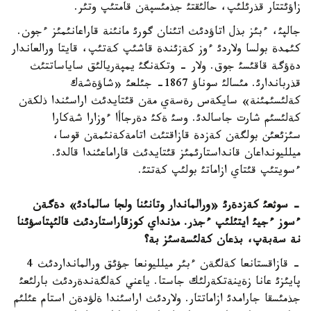
زاؤئتتار قذرئلئپ، حالئقتئ جذمئسپةن قامتئپ وتئر.
جالپئ، ءبئز بذل اتاؤدئث اتئنان گورئ مانئنة قاراعانئمئز ءجون.
كئمدة بولسا ولاردئ ءوز كةزئندة قاشئپ كةتئپ، قايتا ورالعاندار
دةؤگة قاقئسئ جوق. ولار - وتكةنگئ يمپةريالئق ساياساتتئث
قذرباندارئ. مئسالئ سوناؤ 1867- جئلعئ «شاؤةشةك
كةلئسئمئنة» سايكةس رةسةي مةن قئتايدئث اراسئندا ذلكةن
كةلئسئم شارت جاسالدئ. وسئ ةكئ دةرجاأا ءوزارا شةكارا
سئزئعئن بولگةن كةزدة قازاقتئث اتامةكةنئمةن قوسا،
ميلليونداعان قانداستارئمئز قئتايدئث قاراماعئندا قالدئ.
ءسويتئپ قئتاي ازاماتئ بولئپ كةتتئ.
- سوثعئ كةزدةرئ «ورالماندار وتانئنا ولجا سالمادئ» دةگةن
ءسوز ءجيئ ايتئلئپ ءجذر. مذنداي كوزقاراستاردئث قالئپتاسؤئنا
نة سةبةپ، بذعان كةلئسةسئز بة؟
- قازاقستانعا كةلگةن ءبئر ميلليونعا جؤئق ورالمانداردئث 4
پايئزئ عانا زةينةتكةرلئك جاستا. ياعني كةلگةندةردئث بارلئعئ
جذمئسقا جارامدئ ازاماتتار. ولاردئث اراسئندا ةلؤدةن استام عئلئم