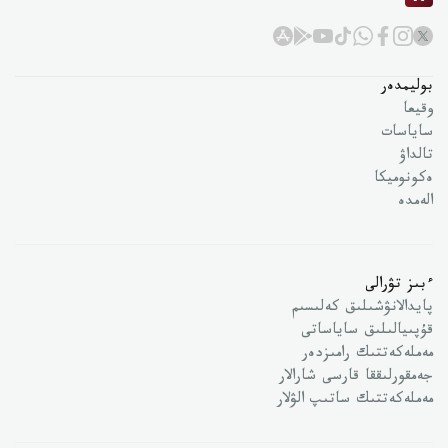
بوليمدەر
وقيعا
ساياسات
تالداۋ
ەكونوميكا
الەمدە
ءبىز تۋرالى
پايدالانۋشىلىق كەلىسىم
قۇپىيالىلىق ساياساتى
مەملەكەتتىك رامىزدەر
جەمقورلىققا قارسى شارالار
مەملەكەتتىك ساتىپ الۋلار