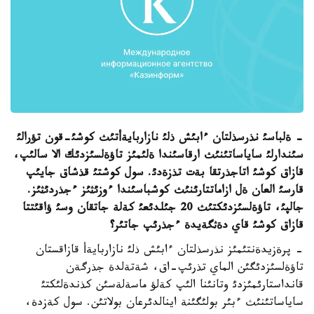
- ةلباسئ نذرسذلتان ءابئش ذلئ نازاربايةأتئث كوشئ-قون تؤرالئ
سئندارلئ ساياساتئنئث ارقاسئندا ةلئمئز تاؤةلسئزدئك الا سالئپ،
قازاق كوشئ اتاجذرتقا بةت تذزةدئ. سول كوشتئ قذشاق جايئپ
قارسئ العان ةل ازاماتتارئنئث كوشباسئندا ءوزئثئز ءجذردئثئز.
جالپئ، تاؤةلسئزدئكتئث 20 جئلدئعئ كةلة جاتقان وسئ ؤاقئتتا
قازاق كوشئ قاي دةثگةيدة ءجذرئپ جاتئر؟
- پرةزيدةنتئمئز نذرسذلتان ءابئش ذلئ نازاربايةأ قازاقستان
تاؤةلسئزدئگئن الماي تذرئپ-اق، شةتةلدة جذرگةن
قانداستارئمئزدئ وتانئنا الئپ كةلؤ ماسةلةسئن كذندةلئكتئ
ساياساتئنئث ءبئر بولئگئنة اينالدئرعان بولاتئن. سول كةزدة،