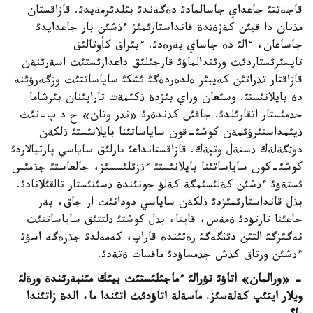
قاجةتتئ جاعداي جاسالمادئ دةگةندئ بئلدئرمةيدئ. قازاقستان
مذنان دا قيئن كةزةثدة قانداستارئمئز ءذشئن بار جاعدايدئ
جاساعان، ءالئ دة جاساي بةرةدئ. ءبئراق كأوتالئق
تاپسئرئستاردئث ورئندالماؤئ قارجئلئق داعدارئستئث اسةرئنةن
قازاقتار تذراتئن كةيبئر ةلدةردةگئ ئشكئ ساياساتتئث وزگةرؤئنة
دة بايلانئستئ. وسئعان وراي بئزدة ذكئمةت تاراپئنان بئرشاما
جذمئستار اتقارئلدئ. جاقئن كذندةرئ «نذر وتان» ح د پ-نئث
ذيئمداستئرؤئمةن كوشئ-قون ساياساتئنا بايلانئستئ ذلكةن
دوثگةلةك ذستةل وتپةك. قازاقستانداعئ بارلئق ساياسي پارتيالاردئ
كوشئ-كون ساياساتئنا بايلانئستئ ءذزئلئسسئز، جالعاستئ جذمئس
ئستةؤئ ءذشئن كةلئسئمگة كةلؤ جونئندة ذسئنئستار تالقئلانادئ.
بذل قانداستارئمئزدئ ذلكةن ساياسي دودانئث ار جاق، بةر
جاعئنا تارتؤدئ ةمةس، قايتا، بذل كوشتئ ذلتتئق ساياساتتئث
نةگئزگئ التئن دئثگةگئ رةتئندة قاراپ، كةمةلدئ جذزةگة اسؤئ
ءذشئن ورتاق كذش جذمساؤدئ ماقسات ةتةدئ.
- «ورالمان» اتاؤئ تؤرالئ ءماجئلئستئث بيئك مئنبةرئندة ورةلئ
ويلار ايتئپ كةلةسئز. ماسةلة اتاؤدئث اتئندا ما، الدة زاتئندا