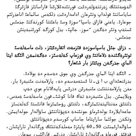
سايلاؤ قارساثئندا نةمةسة باسقا دا شارالار كةزئندة بولسئن،
الةؤمةتتئك زةرتتةؤلةردئث قورتئندئلارئنا قاراساثئز قازئرگئ
ساياساتتئ قولداپ وتئرعان ادامداردئث ذلكةس سالماعئ اناعذرلئم
جوعارئ. ياعني قازاق باسپاءسوزئ وسئ باعئتتا كورنةكتئ جذمئس
ئستةپ وتئر دةگةن ءسوز. جالپئ، بذل كوزگة كورئنبةيتئن
جذمئس.
- ذزاق جئل باسپاسوزدة قئزمةت اتقاردئثئز، ذلت ماسةلةسئ
توثئرةگئندة ذلاعاتتئ وي قوزعاپ كةلةسئز، دةگةنمةن الئگة ايتا
الماي جذرگةن ويئثئز بار شئعار؟
- الئگة ايتا الماي جذرگةن وي جوق دةسةم دة بولادئ.
بذرئنعئداي ب ا ق-تا ئستةمةسةم دة، پارلامةنت مئنبةرئ بار.
مةن پارلامةنتتئث مئنبةرئن دذرئس پايدالانام عوي دةپ
ويلايمئن. بذل مئنبةردة تةك قانا كوشئ-قون ماسةلةسئ ةمةس،
ذلتتئق مةنتاليتةتئمئزگة، ذلتتئق رؤحئمئزعا قاتئستئ كةلةثسئز
جاعدايلاردئ بولدئرماؤ جونئندة دةپؤتاتتئق ساؤالدار جولدايمئن.
وتكةن جولئما ساراپتاما جاساپ كورسةم دةپؤتاتتئق
ساؤالدارئمنئث 50-60 پايئزئ مةملةكةتتئك ورگاندار تاراپئنان،
قذقئق قورعاؤ ورگاندارئ تاراپئنان دذرئس قارالئپ، سوعان