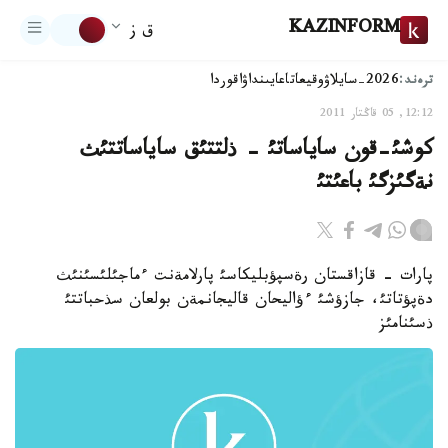
KAZINFORM
ق ز
ترەند:
2026-سايلاۋ
وقيعا
تاعايىنداۋ
اقوردا
12:12, 05 قاڭتار 2011
كوشئ-قون ساياساتئ - ذلتتئق ساياساتتئث
نةگئزگئ باعئتئ
پارات - قازاقستان رةسپؤبليكاسئ پارلامةنت ءماجئلئسئنئث
دةپؤتاتئ، جازؤشئ ءؤاليحان قاليجانمةن بولعان سذحباتتئ
ذسئنامئز