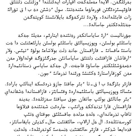
بةرئلگةن. الايدا مةملةكةت اقپارات ايدئنئندا ءوزئنئث ذلتتئق
قاؤئپسئزدئگئن قورعاؤعا مئندةتتئ. سول ءذشئن دة ب ا ق تؤرالئ
زاث قابئلداندئ، ولاردئ تئركةؤگة بايلانئستئ كوپتةگةن
جةثئلدئكتةر جاسالدئ...
جؤرناليست ءارئ ساياساتكةر رةتئندة ايتارئم، مةيلئ جةكة
باسئلئم بولسئن، وپوزيسيالئق باسئلئم بولسئن بارلئعئنئث دا ةث
باستئ ماقساتئ - قازاقستان جانة ذلت بولاشاعئ بولؤئ ءتيئس. ولار
ءارقاشان قازاقتئث ذلتتئق ساياساتئن جذرگئزؤگة قولداؤلار مةن
دةمةؤشئلئكتةر جاساؤئ قاجةت. ال جةكة ساياسي ذستانئمدارئ
مةن كوزقاراستارئ ةكئنشئ ورئندا تذرعانئ ءجون.
قازئر بئزگةئ ب ا ق-تا ءبئر جاقتئ جازؤ ذردئسكة اينالئپ بارادئ.
مئسالئ وپوزيسيالئق باسئلئمداردئ وقئساثئز، قازاقستاندا ةشقانداي
ءبئر جاثالئق بولئپ جاتقان جوق سياقتئ سةزئلةدئ. بةينة
قازاقستان قارا تذنةككة ورانئپ، جاردئث شةتئندة قذلاؤعا
تاقاپ تذرعانداي، ةلدة مذلدة جاقسئلئق جوقتاي ةتئپ
كورسةتئلةدئ. ال ةل ارالاپ، حالئقتئث حال-كذيئن بايقاساثئز،
قذدايعا شذكئر، قازئر حالئقتئث ةثسةسئ كوتةرئلدئ، ةلدئث