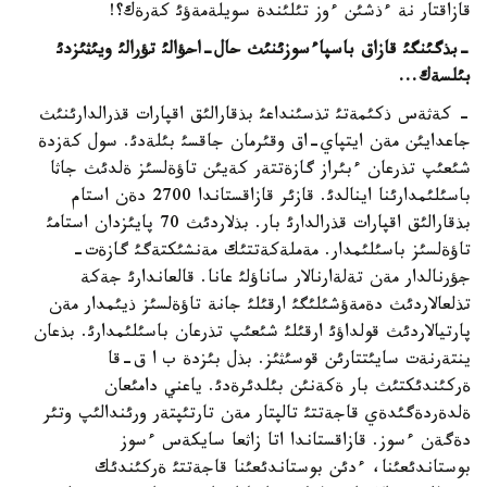
قازاقتار نة ءذشئن ءوز تئلئندة سويلةمةؤئ كةرةك؟!
-بذگئنگئ قازاق باسپاءسوزئنئث حال-احؤالئ تؤرالئ ويئثئزدئ
بئلسةك...
- كةثةس ذكئمةتئ تذسئنداعئ بذقارالئق اقپارات قذرالدارئنئث
جاعدايئن مةن ايتپاي-اق وقئرمان جاقسئ بئلةدئ. سول كةزدة
شئعئپ تذرعان ءبئراز گازةتتةر كةيئن تاؤةلسئز ةلدئث جاثا
باسئلئمدارئنا اينالدئ. قازئر قازاقستاندا 2700 دةن استام
بذقارالئق اقپارات قذرالدارئ بار. بذلاردئث 70 پايئزدان استامئ
تاؤةلسئز باسئلئمدار. مةملةكةتتئك مةنشئكتةگئ گازةت-
جؤرنالدار مةن تةلةارنالار ساناؤلئ عانا. قالعاندارئ جةكة
تذلعالاردئث دةمةؤشئلئگئ ارقئلئ جانة تاؤةلسئز ذيئمدار مةن
پارتيالاردئث قولداؤئ ارقئلئ شئعئپ تذرعان باسئلئمدارئ. بذعان
ينتةرنةت سايئتتارئن قوسئثئز. بذل بئزدة ب ا ق-قا
ةركئندئكتئث بار ةكةنئن بئلدئرةدئ. ياعني دامئعان
ةلدةردةگئدةي قاجةتتئ تالپتار مةن تارتئپتةر ورئندالئپ وتئر
دةگةن ءسوز. قازاقستاندا اتا زاثعا سايكةس ءسوز
بوستاندئعئنا، ءدئن بوستاندئعئنا قاجةتتئ ةركئندئك