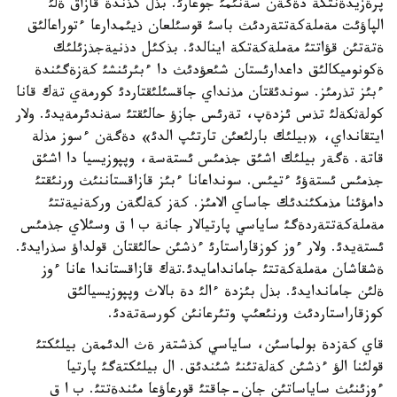
پرةزيدةنتكة دةگةن سةنئمئ جوعارئ. بذل كذندة قازاق ةلئ
الپاؤئت مةملةكةتتةردئث باسئ قوسئلعان ذيئمدارعا ءتوراعالئق
ةتةتئن قؤاتتئ مةملةكةتكة اينالدئ. بذكئل دذنيةجذزئلئك
ةكونوميكالئق داعدارئستان شئعؤدئث دا ءبئرئنشئ كةزةگئندة
ءبئز تذرمئز. سوندئقتان مذنداي جاقسئلئقتاردئ كورمةي تةك قانا
كولةثكةلئ تذس ئزدةپ، تةرئس جازؤ حالئقتئ سةندئرمةيدئ. ولار
ايتقانداي، «بيلئك بارلئعئن تارتئپ الدئ» دةگةن ءسوز مذلة
قاتة. ةگةر بيلئك اشئق جذمئس ئستةسة، وپپوزيسيا دا اشئق
جذمئس ئستةؤئ ءتيئس. سونداعانا ءبئز قازاقستاننئث ورنئقتئ
دامؤئنا مذمكئندئك جاساي الامئز. كةز كةلگةن وركةنيةتتئ
مةملةكةتتةردةگئ ساياسي پارتيالار جانة ب ا ق وسئلاي جذمئس
ئستةيدئ. ولار ءوز كوزقاراستارئ ءذشئن حالئقتان قولداؤ سذرايدئ.
ةشقاشان مةملةكةتتئ جاماندامايدئ.تةك قازاقستاندا عانا ءوز
ةلئن جاماندايدئ. بذل بئزدة ءالئ دة بالاث وپپوزيسيالئق
كوزقاراستاردئث ورنئعئپ وتئرعانئن كورسةتةدئ.
قاي كةزدة بولماسئن، ساياسي كذشتةر ةث الدئمةن بيلئكتئ
قولئنا الؤ ءذشئن كةلةتئنئ شئندئق. ال بيلئكتةگئ پارتيا
ءوزئنئث ساياساتئن جان-جاقتئ قورعاؤعا مئندةتتئ. ب ا ق