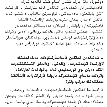
دوكتورئ، ةكئ جارئم مئثنان استام عئلئم كانديداتتارئ،
اكادةميكتةر بار. شةتةلدةن كةلگةن قانداستارئمئز - قازاقتئث
ءتئل بايلئعئن، مادةنيةتئن، قولونةرئن ساقتاپ، دامئتئپ كةلة
جاتقان ادامدار. بذدان سئرت ولاردئث ارقاسئندا قانشاما
كاسئپورئندار، زاؤئتتار، فيرمالار، مةديسينالئق مةكةمةلةر
اشئلئپ، جذمئس ئستةپ جاتئر. ةلدئث رؤحاني، ادةبي ومئرئنة
دة باؤئرلارئمئزدئث قوسقان ذلةسئ زور. سوندئقتان «ورالماندار
ةلگة ولجا سالمادئ» دةؤ مذلدة ءذستئرت كوزقاراس دةپ
بئلةمئن.
- شةتةلدةن كةلگةن قانداستارئمئزدئث مةملةكةتتئك
لاؤازئمدئ قئزمةتتةردة، اؤئلدئق، اؤداندئق اكئمشئلئكتةردة
الئگة دةيئن بوي كورسةتپةي كةلة جاتؤئ نةنئ اثعارتادئ،
ولاردئث مذنداي قئزمةتتةرگة بارؤئنا قازئرگئ زاث قانشالئقتئ
مذمكئندئك بةرئپ وتئر؟
قازاقستانعا كةلگةن قانداستارئمئزدئث قازاقستاندا ورنئعئپ،
ورنئن تابؤئ - ةث باستئ ءتذيئن. ولار العاش كةلگةندة بئردةن
مةملةكةتتئك لاؤازئمدئ قئزمةتتةرگة ية بولا الماي جاتسا، بذل-