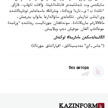
سايكةس وث شةشئمدةر قابئلدانئپتئ. ؤاقئت تاؤئپ، قازاق
ءتئلدئ ب ا ق-تاردا وزةكتئ، ومئرلئك ماسةلةلةر توثئرةگئندة
وي ايتئپ تذارمئن. تئكةلةي ساؤالدارعا جاؤاپ بةرةمئن،
ماقالالارئم جاريالانادئ. سوندئقتان جؤرناليست رةتئندة ءوزئمدئ
جوعالتئپ العان جوقپئن دةپ ويلايمئن.
اثگئمةلةسكةن مامئربةك توكةش
("جاس-اي" مةديسينالئق، اقپاراتتئق جؤرنالئ)
без автора
اۆتور
KAZINFORM