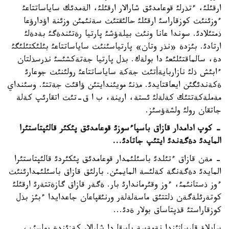
ارقئلئ، ءتذرلئ قوعامدئق شارالار ارقئلئ، الةمدئك ساياساتتاعئ
ءوزئنئث كوزقاراسئ ارقئلئ حالئقتئث سةنئمئن وزئنة اؤدارؤعا
ذمتئلادئ. سوندا عانا ونئث بيلةؤشئ پارتيا رةتئندةگئ بةدةلئ
ارتادئ. بئزدة «نذر وتان» پارتياسئنئث ساياساتتاعئ بئلئكتئلئگئ
دة، سالماقتئلئعئ دا بولةك. بذل پارتيا جةتةكشئسئ نذرسذلتان
ءابئش ذلئ نازاربايةأتئث جةكة ساياساتتاعئ رولئنئث جوعارئ
ةكةندئگئن ايعاقتايدئ. مذنئ مويئندايتئن ؤاقئت جةتتئ. وسئنداي
مةملةكةتتئك كةلةلئ ئستة، ارينة، ب ا ق-تئث اتقارئپ كةلة
جاتقان رولئ ولشةؤسئز.
- كوپ ادامدار قازاق باسپاءسوزئ قوعامدئق پئكئر قالئپتاستئرا
المايدئ دةگةندئ ايتئپ جاتادئ...
- مةن قازاق ءتئلدئ باسئلئمدار قوعامدئق پئكئردئ قالئپتاستئرا
المايدئ دةگةنگة كةلئسة المايمئن. بارلئق قازاق باسئلئمدارئنئث
ءوز ذستانئمئ، ءوز وقئرماندارئ بار. ةگةر قازاق گازةتتةرئ ارقئلئ
كوتةرئلةگةن ذلتتئق ماسةلةلةر ورنئقپاعان جاعدايدا ءبئز بذل
كوزقاراستئ قذپتاساق بولار ةدئ...