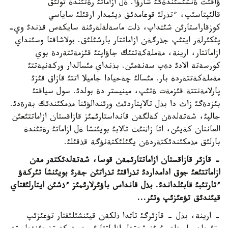
ؤاقئت ةنشئسئندةگئ شارؤا. ةل ازاماتئ رةتئندة تولئق
قالئپتاسئپ، ءتذرلئ قوعامدئق ذيئمدار ارقئلئ ساياسي
كوزقاراستارئن شئثداپ، ذلت ماسةلةلةرئنة سايكةس قذندئ وي-
پئكئرلةر ايتئپ جذرگةن ازاماتتار بارشئلئق. بولاشاقتا وسئنداي
ازاماتتار، ارينة، مةملةكةتتئك جاؤاپتئ قئزمةتتةردة بوي
كورسةتة الادئ دةپ سةنةمئن. بذنداي مئسالدار وركةنيةتتئ
مةملةكةتتةردة بار. مئسالئ چةحيادا جاميلا اتتئ قازاق قئزئ
پارلامةنتتة قئزمةت ةتئپ، مينيستر دة بولدئ. سول سياقتئ
بئزدةگئ زاث دا بذل تالاپتاردئث ورئندالؤئنا مذمكئندئك بةرةدئ.
جالپئ، شةتةلدةن كةلگةن قانداستارئمئز قازاقستان ازاماتتئعئن
العاننان كةيئن، اتا زاثنئث تالابئ بويئنشا ةل ازاماتئ رةتئندة
بارلئق مذمكئندئكتةردةن يگئلئكتةنؤگة قذقئلئ.
- قازئر قازاقستان ازاماتتارئمةن قوسا، شةتةلدئكتةر مةن
ازاماتتئعئ جوق ادامداردئ تذراقتئ تذراتئن جةرئ بويئنشا تئركةؤ
ءتارتئبئ قابئلداندئ. بذل قانداس باؤئرلارئمئز ءذشئن ايتارلئقتاي
قيئندئق تؤعئزئپ وتئر...
- ارينة، بذل - قازئرگئ تاثدا ذلكةن قيئنشئلئقتار تؤعئزئپ