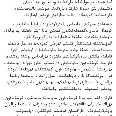
اسئرةسة، مونعولياداعئ قازاقتاردئ وتانعا ورالتؤ ءذشئن
ذكئمةتارالئق ةثبةك شارتئ دايارلاندئ. سونئث ناتيجةسئندة
قازاقستانعا كوپتةگةن قانداستارئمئز قونئس اؤداردئ.
شةتةلدة جذرگةن قانداس باؤئرلارئمئزدئ وتانئنا شاقئرئپ،
كومةك جاساؤ ةگةمةندئكتةن كةيئن جاثا ءبئر باعئتقا ية بولدئ.
تاؤةلسئزدئكتئث العاشقئ جئلدارئنداعئ ةكونوميكالئق،
الةؤمةتتئك قيئندئقتار قئسئپ تذرعان كةزةثدة دة بذل ماسةلة
مةملةكةتتئث ئشكئ جانة سئرتقئ ساياساتئنئث اينئماس ءئرئ
قادامئ، ذلتتئق يدةيالوگيانئث ماثئزدئ قذرامداس بولئگئ رةتئندة
قارالدئ. كوشئ-قون ساياساتئن دذرئستاپ اتقارؤ تؤرالئ ةلباسئنئث
بذيرئعئنا سايكةس، «كوشئ-قون اگةنتتئگئ» قذرئلدئ، كوشئ-
قون جونئندةگئ زاث قابئلداندئ، سول زاثنئث اياسئندا وتانعا
ورالعان قانداستارئمئزعا مةملةكةت ةسةبئنةن باسپانا بةرئلئپ،
جذمئس ئستةؤئنة مذمكئندئكتةر جاسالدئ.
قازئر ذكئمةتتة جاثا كوشئ-قون ساياساتئ جاسالئپ، كوشئ-قون
تؤرالئ جاثا زاث تالقئلانئپ جاتئر. ءبئز وسئ زاث اياسئندا ورالمان
باؤئرلارئمئزدئث قازاقستان قوعامئنا كئرئگئپ، ذيلةسؤئنة