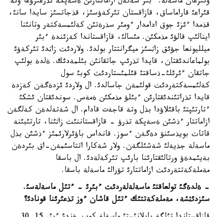
وتئرعان ماسةلة. ءبئز شةتةل ازاماتتارئن ةسةپكة تذرعئزؤعا وتة
قئراعئ قاراماساق، قازاقستان تئركةؤسئز، قذجاتسئز سايدا سانئ،
قذمدا ءئزئ جوق ادامدار ءومئر سذرةتئن كةلئمسةكتةر وتانئنا
اينالئپ قالؤئ مذمكئن. مئسالئ، قازاقستاندا كةزئندة ءبئر
ميلليونعا جؤئق زاثسئز ميگرانتتار بولدئ. ولاردئث زاثدئ تئركةؤئ
بولماعاندئقتان، قايدا تذرئپ جاتقانئن بئلمةدئك. ةلدة بولئپ
جاتقان ءئرئلئ-ذساقتئ قئلمئستاردئث كوبئ سول
كةلئمسةكتةردئث قولئمةن جاسالدئ. ال ولاردئ ئزدةگةن كةزدة
قايدا تذراتئندئقتارئن ءبئلؤ مذمكئن ةمةس. سوندئقتان ئشكئ
ءتارتئپتئ باقئلاؤدا بذل وتة قاجةت قادام. ال شةتةلدةن كةلگةن
ازاماتتار ءذشئن ةسةپكة تذرؤ - قازاقستاننئث زاثئنا، تارتئبئنة
قاتاث بويذسئنؤ دةگةن ءسوز. قانداس باؤئرلارئمئز ءذشئن بذل
ماسةلة جذيةلئ شةشئلگةن. ولار شةكارا اتتاسئمةن-اق بئردةن
بةيئمدةؤ ورتالئقتارئنا بارئپ تئركةلةدئ. ال باسقا
مةملةكةتتةردئث ازاماتتارئ تؤرالئ ماسةلة باسقا.
- ةلدةگئ تولعاقتئ ماسةلةلةردئث ءبئرئ - ءتئل ماسةلةسئ.
سئزدئثشة، مةملةكةتتئك ءتئل قاشان ءوز تذعئرئنا قونادئ؟