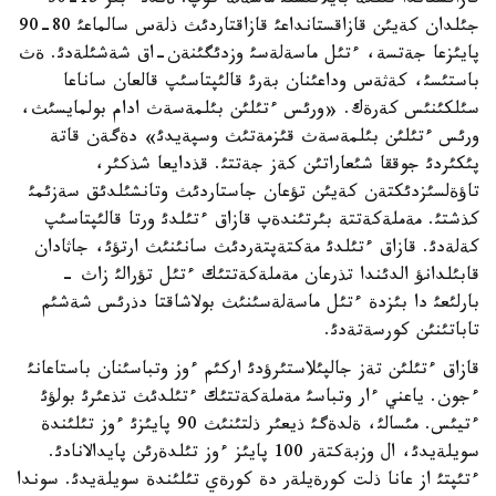
قازاقستاندا تئلگة بايلانئستئ ماسةلة كوپ. ةندئ ءبئر 15-30
جئلدان كةيئن قازاقستانداعئ قازاقتاردئث ذلةس سالماعئ 80-90
پايئزعا جةتسة، ءتئل ماسةلةسئ وزدئگئنةن-اق شةشئلةدئ. ةث
باستئسئ، كةثةس وداعئنان بةرئ قالئپتاسئپ قالعان ساناعا
سئلكئنئس كةرةك. «ورئس ءتئلئن بئلمةسةث ادام بولمايسئث،
ورئس ءتئلئن بئلمةسةث قئزمةتئث وسپةيدئ» دةگةن قاتة
پئكئردئ جوققا شئعاراتئن كةز جةتتئ. قذدايعا شذكئر،
تاؤةلسئزدئكتةن كةيئن تؤعان جاستاردئث وتانشئلدئق سةزئمئ
كذشتئ. مةملةكةتتة بئرتئندةپ قازاق ءتئلدئ ورتا قالئپتاسئپ
كةلةدئ. قازاق ءتئلدئ مةكتةپتةردئث سانئنئث ارتؤئ، جاثادان
قابئلدانؤ الدئندا تذرعان مةملةكةتتئك ءتئل تؤرالئ زاث -
بارلئعئ دا بئزدة ءتئل ماسةلةسئنئث بولاشاقتا دذرئس شةشئم
تاباتئنئن كورسةتةدئ.
قازاق ءتئلئن تةز جالپئلاستئرؤدئ اركئم ءوز وتباسئنان باستاعانئ
ءجون. ياعني ءار وتباسئ مةملةكةتتئك ءتئلدئث تذعئرئ بولؤئ
ءتيئس. مئسالئ، ةلدةگئ ذيعئر ذلتئنئث 90 پايئزئ ءوز تئلئندة
سويلةيدئ، ال وزبةكتةر 100 پايئز ءوز تئلدةرئن پايدالانادئ.
ءتئپتئ از عانا ذلت كورةيلةر دة كورةي تئلئندة سويلةيدئ. سوندا