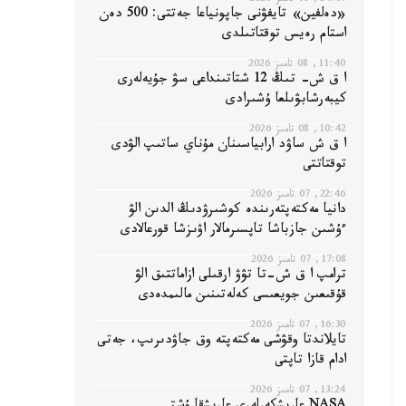
14:07, 08 تامىز 2026
«دەلفين» تايفۋنى جاپونياعا جەتتى: 500 دەن
استام رەيس توقتاتىلدى
11:40, 08 تامىز 2026
ا ق ش- تىڭ 12 شتاتىنداعى سۋ جۇيەلەرى
كيبەرشابۋىلعا ۇشىرادى
10:42, 08 تامىز 2026
ا ق ش ساۋد ارابياسىنان مۇناي ساتىپ الۋدى
توقتاتتى
22:46, 07 تامىز 2026
دانيا مەكتەپتەرىندە كوشىرۋدىڭ الدىن الۋ
ءۇشىن جازباشا تاپسىرمالار اۋىزشا قورعالادى
17:08, 07 تامىز 2026
ترامپ ا ق ش-تا تۋۋ ارقىلى ازاماتتىق الۋ
قۇقىعىن جويعىسى كەلەتىنىن مالىمدەدى
16:30, 07 تامىز 2026
تايلاندتا وقۋشى مەكتەپتە وق جاۋدىرىپ، جەتى
ادام قازا تاپتى
13:24, 07 تامىز 2026