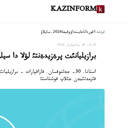
KAZINFORM
ترەند:
اقوردا
تاعايىنداۋ
وقيعا
2026-سايلاۋ
12:35, 30 جەلتوقسان 2010
برازيليانئث پرةزيدةنتئ لؤلا دا سيل
استانا. 30- جةلتوقسان. قازاقپارات - براز
قئزمةتئمةن جئلاپ قوشتاستئ