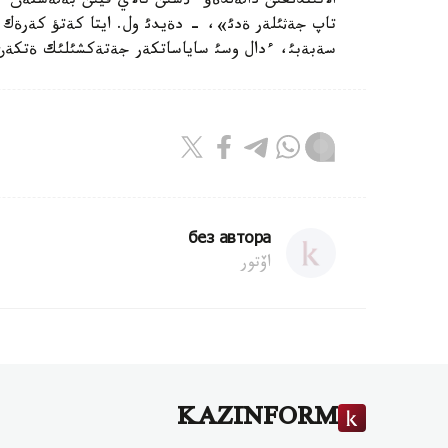
الاتئندئعئن دالةلدةؤ ءذشئن تالاي قيئن بةلةستةن
تاپ جةثئلةر ةدئ»، - دةيدئ ول. ايتا كةتؤ كةرةك، لؤ
سةبةبئ، ءدال وسئ ساياساتكةر جةتةكشئلئك ةتكةن تذ
без автора
اۆتور
KAZINFORM