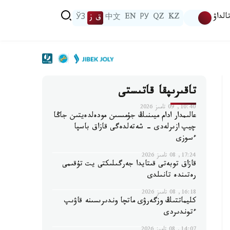
الداۋ
KZ
QZ
РУ
EN
中文
ق ز
ЎЗ
تاقىرىپقا قاتىستى
10:40, 09 تامىز 2026
عالىمدار ادام ميىنىڭ جۇمىسىن مودەلدەيتىن جاڭا
چيپ ازىرلەدى - شەتەلدەگى قازاق باسپا
ءسوزى
17:24, 08 تامىز 2026
قازاق توبەتى قىتايدا جەرگىلىكتى يت تۇقىمى
رەتىندە تانىلدى
16:18, 08 تامىز 2026
كليماتتىڭ وزگەرۋى ماتچا وندىرىسىنە قاۋىپ
ءتوندىردى