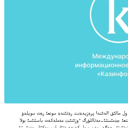
گة كةلگةن ول حالئق الدئندا پرةزيدةنت رةتئندة سوثعئ رةت سويلةؤ
رئنعئ جذمئسشئ-مةتاللؤرگ ءوزئنئث مةملةكةت باسشئسئ بولا