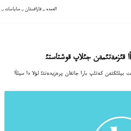
الەمدە
قازاقستان
ساياسات
ت
أا قئزمةتئمةن جئلاپ قوشتاستئ
يليانئث بيلئكتةن كةتئپ بارا جاتقان پرةزيدةنتئ لؤلا دا سيلأا