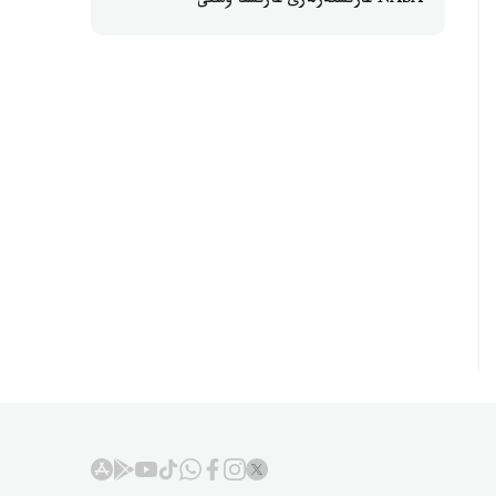
NASA عارىشكەرلەرى عارىشقا ۇشتى