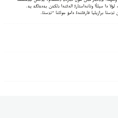
 ءوتئپتئ. «ةگةر مةن سول كةزدة ذتئلسام، بذكئل جذمئسشئ
لا دا سيلأا وتانداستارئ الدئندا ذلكةن بةدةلگة ية.
ستا برازيليا قارقئندئ دامؤ جولئنا ءتذستئ.