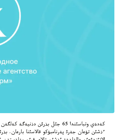
كةدةي وتباسئندا 65 جئل بذرئن دذنية
ءذشئن تؤعان جةرئ پةرنامبؤكو قالاسئنا بارعان. بذ