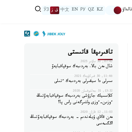
الداۋ
KZ
QZ
РУ
EN
中文
ق ز
ЎЗ
تاقىرىپقا قاتىستى
07:42, 30 ساۋىر 2025
شال مەن بالا. بەردىبەك سوقپاقبايەۆ
11:46, 30 قىركۇيەك 2021
سىرلى دا سيقىرلى بەردىبەك ءتىلى
15:32, 31 جەلتوقسان 2020
كلاسسيك جازۋشى بەردىبەك سوقپاقبايەۆتىڭ
ءوزىن-ءوزى ولتىرگەنى راس پا؟
11:03, 12 قازان 2020
مەن قالاي ۇيلەندىم - بەردىبەك سوقپاقبايەۆتىڭ
اڭگىمەسى