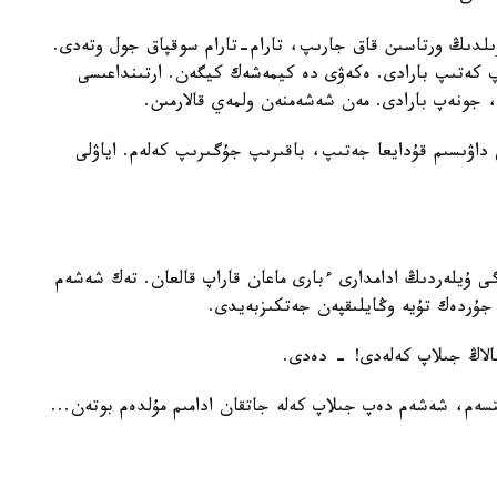
ىلدىڭ ورتاسىن قاق جارىپ، تارام-تارام سوقپاق جول وتەدى.
 كەتىپ بارادى. ەكەۋى دە كيمەشەك كيگەن. ارتىنداعىسى
، جونەپ بارادى. مەن شەشەمنەن ولمەي قالارمىن.
ى داۋىسىم قۇدايعا جەتىپ، باقىرىپ جۇگىرىپ كەلەم. اياۋلى
ى ۇيلەردىڭ ادامدارى ءبارى ماعان قاراپ قالعان. تەك شەشەم
ن جۇردەك تۇيە وڭايلىقپەن جەتكىزبەيدى.
الاڭ جىلاپ كەلەدى! - دەدى.
سەم، شەشەم دەپ جىلاپ كەلە جاتقان ادامىم مۇلدەم بوتەن...