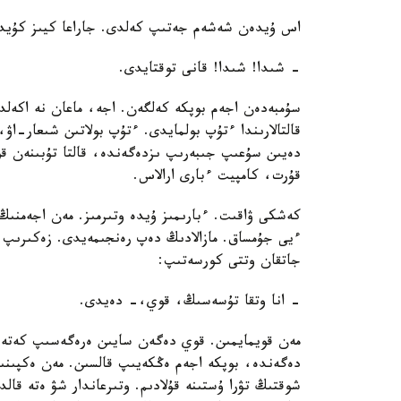
اس ۇيدەن شەشەم جەتىپ كەلدى. جاراعا كيىز كۇيدىر
- شىدا! شىدا! قانى توقتايدى.
سۇمبەدەن اجەم بوپكە كەلگەن. اجە، ماعان نە اكەلد
قالتالارىندا ءتۇپ بولمايدى. ءتۇپ بولاتىن شىعار-اۋ
دەيىن سۇعىپ جىبەرىپ ىزدەگەندە، قالتا تۇبىنەن قو
قۇرت، كامپيت ءبارى ارالاس.
كەشكى ۋاقىت. ءبارىمىز ۇيدە وتىرمىز. مەن اجەمنىڭ 
ءيى جۇمساق. مازالادىڭ دەپ رەنجىمەيدى. زەكىرىپ، 
جاتقان وتتى كورسەتىپ:
- انا وتقا تۇسەسىڭ، قوي،- دەيدى.
مەن قويمايمىن. قوي دەگەن سايىن ەرەگەسىپ كەتەم.
دەگەندە، بوپكە اجەم ەڭكەيىپ قالسىن. مەن ەكپىنى
شوقتىڭ تۋرا ۇستىنە قۇلادىم. وتىرعاندار شۋ ەتە 