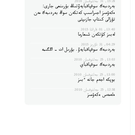
15:28, 31 جەلتوقسان 2018
بەردىبەك سوقپاقبايەۆتىڭ بۇرىنعى جارى:
ەكەۋمىز اجىراسىپ كەتكەن سوڭ بەردىبەك مەن
تۋرالى كىتاپ جازىپتى
13:40, 01 قاراشا 2015
لەبىز كۇتكەن شىعارما
04:29, 31 ناۋرىز 2015
بەردىبەك سوقپاقبايەۆ. بۋرىل ات - اڭگىمە
13:03, 25 جەلتوقسان 2010
بەردىبەك سوقپاقباي
13:00, 25 جەلتوقسان 2010
بوپكە اجەم جانە ءبىز
12:58, 25 جەلتوقسان 2010
ەلەمەس ەكەۋمىز