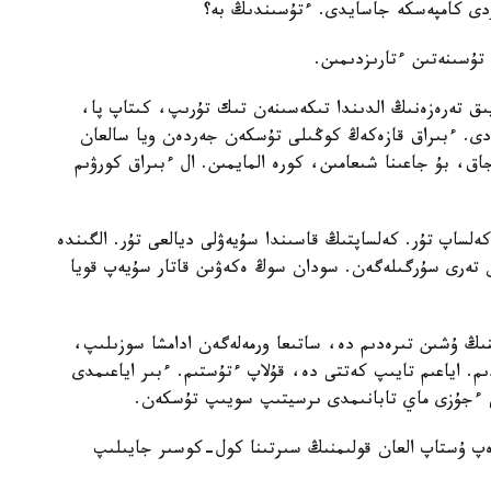
ردى كامپەسكە جاسايدى. ءتۇسىندىڭ بە؟
ۇسىنەتىن ءتارىزدىمىن.
ىق تەرەزەنىڭ الدىندا تىكەسىنەن تىك تۇرىپ، كىتاپ پا،
ەدى. ءبىراق قازەكەڭ كوڭىلى تۇسكەن جەردەن ويا سالعان
اق، بۇ جاعىنا شىعامىن، كورە المايمىن. ال ءبىراق كورۋىم
ەلساپ تۇر. كەلساپتىڭ قاسىندا سۇيەۋلى ديالعى تۇر. الگىندە
تەرى سۇرگىلەگەن. سودان سوڭ ەكەۋىن قاتار سۇيەپ قويا
ىڭ ۇشىن تىرەدىم دە، ساتىعا ورمەلەگەن ادامشا سوزىلىپ،
ىم. اياعىم تايىپ كەتتى دە، قۇلاپ ءتۇستىم. ءبىر اياعىمدى
شى ءجۇزى ماي تابانىمدى ىرسيتىپ سويىپ تۇسكەن.
دەپ ۇستاپ العان قولىمنىڭ سىرتىنا كول-كوسىر جايىلىپ