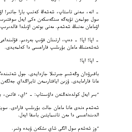
- انە، سەنى تاستاپ، شەشەڭ كەتىپ بارا جاتىر! اۋ
سول جولمەن تۇيەگە مىنگەسكەن ەكى ايەل سوقتىرىپ
اۋماعان مەنىڭ شەشەم. مەنى بوتەن اۋىلدا قالدىرىپ
- اپا! اپا! - دەپ، ارتىنان قۋىپ بەردىم. قۇلىنداع
شەشەمنىڭ ماعان بۇرىلىپ قاراعىسى دا كەلمەيدى.
- اپا! اپا!
باقىرۋدان وڭەشىم جىرتىلا جازدايدى. جول شەتىندەگ
عانا قارامايدى. ۇزىن اياقتارىمەن تايراڭداي جەلگە
ءبىر ايەل كولدەنەڭنەن داۋىستاپ: - ءاي، قاتىن، ب
شەشەم ەندى عانا ماعان جالت بۇرىلىپ قارادى. سويت
الدىنداعىسى دا مەن تانىمايتىن باسقا ايەل.
ءوز شەشەم سول الگى شاي ىشكەن ۇيدە وتىر.