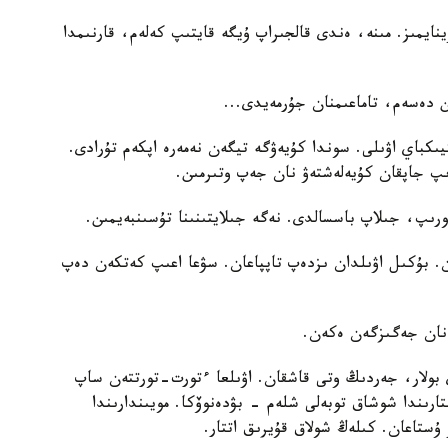
ينايمىز. مىنە، ەندى قالجىراپ ۇيگە قايتىپ كەلەم، قارنىمدا
ىن دەسەم، تاماعىمنان جۇرمەيدى...
ىكباي اۋىلى. سوندا كۇيەۋگە تيگەن نەمەرە اپكەم تۇرادى.
رىپ جاپقان كۇيەلەشتەۋ نان جەپ وتىرمىن.
ىپ، جىلاپ باسسالدى. نەگە جىلايتىنىنا تۇسىنبەيمىن.
. بۇكىل اۋىلدان ىزدەپ تاپپاعان. سۋعا اعىپ كەتكەن دەپ
 نان جەگىزگەن ەكەن.
 بولار، جەردىڭ وتى قاشقان. اۋىلعا ءتورت-تورتتەن ساپ
رىندا شوشاق توبەلى شلەم - بۋدەنوۆكا. مويىندارىندا
 ۇستاعان. كىلەڭ شولاق قۇيرىق اتتار.