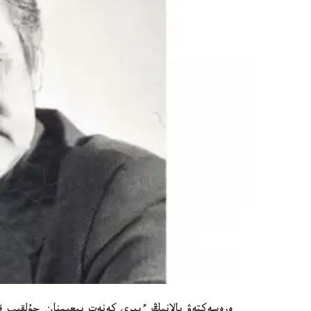
ەرەسەكتەۋ بالانىڭ ءبىرى كەنەت يىعىمنان جۇلقىپ ق