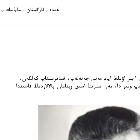
الەمدە
قازاقستان
ساياسات
ت
س ءبىر اۋىلعا اپام مەنى جەتەلەپ، قىدىرىستاپ كەلگەن.
تىر دا، مەن سىرتتا اسىق ويناعان بالالاردىڭ قاسىندا