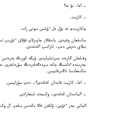
- اعا، بۇ نە؟
- كازيت.
«كازيت» تە بۇل ەل ءۇشىن سونى زات.
ساتىلعان وقيدى. باسقالار جاپىرلاپ قۇلاق ءتۇرىپ
بىلاي دەپتى دەپ، تاراتىپ اكەتەدى.
وقىلعان گازەت جىرتىلمايدى. ۇيگە كورىك بەرەتىن كىلە
جەرىندە ادامنىڭ جانە بىردەڭەلەردىڭ سۋرەتتەرى. مە
سالىنعانىنا تاڭىرقايمىن.
- اعا، كازيت قايدان كەلەدى؟- دەپ سۇرايمىن.
- الماتىدان كەلەدى، وكىمەت شىعارادى.
الماتى جەر ءتۇبى، ۇلكەن قالا ەكەنىن بىلەم. ال وكى