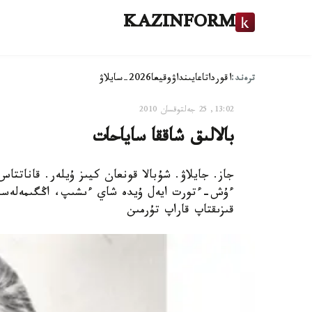
KAZINFORM
ترەند:
اقوردا
تاعايىنداۋ
وقيعا
2026-سايلاۋ
13:02, 25 جەلتوقسان 2010
بالالىق شاققا ساياحات
جاز. جايلاۋ. شۇبالا قونعان كيىز ۇيلەر. قاناتتا
ءۇش-ءتورت ايەل ۇيدە شاي ءىشىپ، اڭگىمەلەسىپ و
قىزىقتاپ قاراپ تۇرمىن