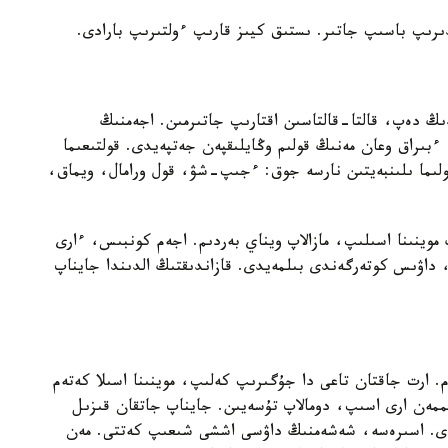
ىپ باسىپ جاتىر. ىستىق كيىز قارىپ ءولتىرىپ بارادى.
ىڭ دەپ، قالتا-قالتاسىن اقتارىپ جاتىرمىن. اجەمنىڭ
، ءبىراق وعان مەنىڭ قولىم وڭايلىقپەن جەتپەيدى. قولتىعىما
لىما ىلىنبەيتىن نارسە جوق: ءجىپ-شۋ، قول ورامال، ويماق،
موينىنا اسىلىپ، مازالاپ ويناي بەردىم. اجەم كونبىس، ءارى
داۋىس كوتەرگەندى بىلمەيدى. قازاندىقتىڭ الدىندا جايناپ
 ارت جاقتان تاعى دا جۇگىرىپ كەلىپ، موينىنا اسىلا كەتەم
ممەن ارى اسىپ، دومالاپ تۇسەيىن. جايناپ جاتقان قىزىل
قالدى. اسىرەسە، شەشەمنىڭ داۋسى اششى شىعىپ كەتتى. مەن