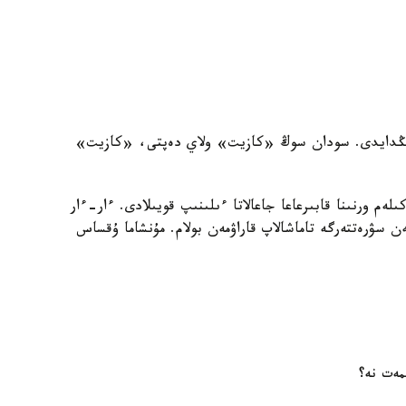
 تىڭدايدى. سودان سوڭ «كازيت» ولاي دەپتى، «كازيت»
م ورنىنا قابىرعاعا جاعالاتا ءىلىنىپ قويىلادى. ءار-ءار
ن سۋرەتتەرگە تاماشالاپ قاراۋمەن بولام. مۇنشاما ۇقساس
مەت نە؟