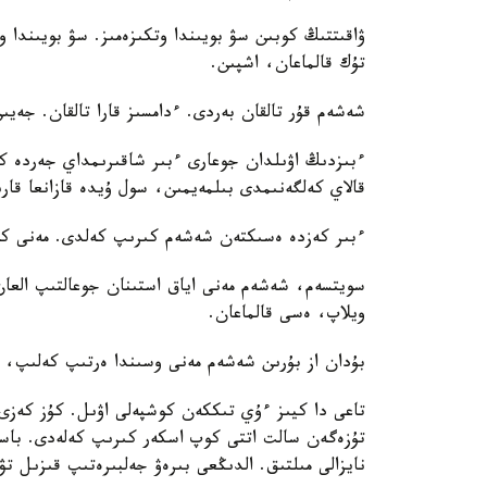
ۋاقىتتىڭ كوبىن سۋ بويىندا وتكىزەمىز. سۋ بويىندا و
تۇك قالماعان، اشپىن.
شەشەم قۇر تالقان بەردى. ءدامسىز قارا تالقان. جەي
ءبىزدىڭ اۋىلدان جوعارى ءبىر شاقىرىمداي جەردە كي
قالاي كەلگەنىمدى بىلمەيمىن، سول ۇيدە قازانعا قا
ءبىر كەزدە ەسىكتەن شەشەم كىرىپ كەلدى. مەنى كور
سويتسەم، شەشەم مەنى اياق استىنان جوعالتىپ العان
ويلاپ، ەسى قالماعان.
بۇدان از بۇرىن شەشەم مەنى وسىندا ەرتىپ كەلىپ،
تاعى دا كيىز ءۇي تىككەن كوشپەلى اۋىل. كۇز كەزى
تۇزەگەن سالت اتتى كوپ اسكەر كىرىپ كەلەدى. باستا
نايزالى مىلتىق. الدىڭعى بىرەۋ جەلبىرەتىپ قىزىل تۋ