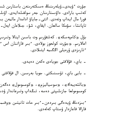
جۇرت ءۇيدى-ۇيلەرىنىڭ ەسىكتەرىنەن باستارىن شىعا
كەتىپ بارادى. داۋىستارىنان جەر سولقىلدايدى. اۋى
قورا مال ايداپ وتەدى. اتتى-جاياۋ ادامدار مالمەن ب
تاپانشا، سۋمكا سالعان. ايقاي، شۋ، جىلاعان ايەل-ق
بۇل «كامپەسكە». كەشقۇرىم وت باسىن اينالا وتىرىپ
اعالارىم. «جۇرت كولحوز بولادى. ءبىر قازاننان اس 
ءتارىزدى ۇرەيلى اڭگىمە ايتىلادى.
- باي، قۇلاقتى جويادى ەكەن دەيدى.
- بايى باي، تۇسىنىكتى. جويا بەرسىن. ال قۇلاقتى 
«بالشەيبەك»، «سوسياليزم»، «كومسومول» دەگەن ءتا
كومسومولعا جازىلىپتى دەسە، تىڭداپ وتىرعاندار ۇدى
ءبىزدىڭ ۇيدەگى بىردەن-ءبىر حات تانيتىن «وقىمى
قارالا قاعازدار ۇستاپ كەلەدى.