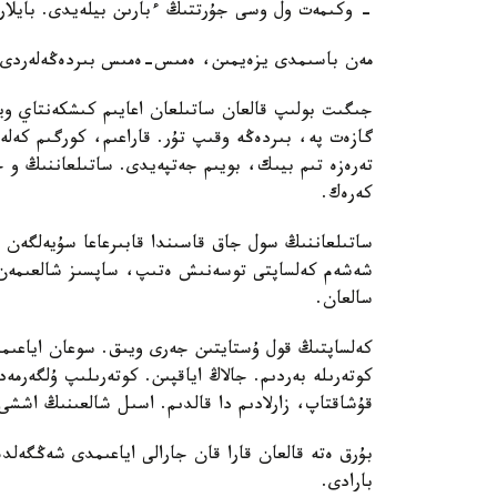
- وكىمەت ول وسى جۇرتتىڭ ءبارىن بيلەيدى. بايلا
مەن باسىمدى يزەيمىن، ەمىس-ەمىس بىردەڭەلەردى ت
جىگىت بولىپ قالعان ساتىلعان اعايىم كىشكەنتاي وي
گازەت پە، بىردەڭە وقىپ تۇر. قاراعىم، كورگىم كەل
تەرەزە تىم بيىك، بويىم جەتپەيدى. ساتىلعاننىڭ و ج
كەرەك.
ساتىلعاننىڭ سول جاق قاسىندا قابىرعاعا سۇيەلگەن ك
شەشەم كەلساپتى توسەنىش ەتىپ، ساپسىز شالعىمەن 
سالعان.
كەلساپتىڭ قول ۇستايتىن جەرى ويىق. سوعان اياعىمن
كوتەرىلە بەردىم. جالاڭ اياقپىن. كوتەرىلىپ ۇلگەرمەد
قۇشاقتاپ، زارلادىم دا قالدىم. اسىل شالعىنىڭ اش
بۇرق ەتە قالعان قارا قان جارالى اياعىمدى شەڭگەل
بارادى.