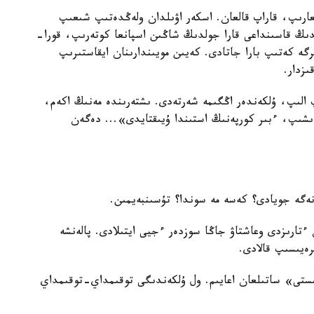
رىپ، قاراپ قالعان. اسكەر اۋىلدان ولەڭدەتىپ شىعىپ
لدىڭ قاسىنداعى قارا جولدىڭ شاڭىن اسپانعا كوتەرىپ، قورا-
ىرگە كەتىپ بارا جاتادى. كەيىن مويىندارىنان ايقاستىرىپ
ىزدار.
 الىپ، ۇلكەندەر اڭگىمە شەرتەدى. ىشتەرىندە مەنىڭ اكەم،
ءىشىپ، ءبىر كورپەنىڭ استىندا ۇيىقتايدى»... دەگەن
نەگە جويادى؟ كەسە مە سوندا؟ تۇسىنبەيمىن.
رىزدى وعاشتاۋ جاڭا سوزدەر ءجيى ايتىلادى. پالەنشە
رەيىسىپ قالادى.
ستى» ساتىلعان اعايىم. ول ۇلكەندىگى توقىمداي-توقىمداي