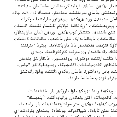
سوكرات اتئنداعئ وردةندئ كةؤدةسئنة تاقتئ. شئن مانئندة،
ندار نةكةن-ساياق. ارنايئ كريستالدان جاسالعان سئيلئقتئ
ئرئمدئلئق جاساي بةرةتئنئنة سةنةمئز. دةسةك تة، ذلت جانة
عان سئيدئث ورنئ ةرةكشة. يمپةراتور سارايئندا سوكرات
پرةزيدةنتئنئث ءوزئ تاقتئ. تولايئم تابئستار تئلةدئ. الةمنئث
شئن مانئندة، مئقتئلار كوپ ةكةن. وردةن العان ساراپشئلار،
سالاسئنئث مايتالماندارئ، شئن مانئندة، سالتاناتتئ كةشتئث
لئ قئزمةت ةتكةندةر عانا ماراپاتتالادئ. جيئرما ءبئرئنشئ
ئك ذلئ عالئمدار رةةسترئنة كئرگئزئلةدئ. مذنداي
ا عئلئمدارئنئث دوكتورئ، پروفةسسور، حالئقارالئق ينةمةن
رماشئلئق اكادةمياسئنئث اكادةميگئ، رةسپؤبليكالئق "جاس-
نئث باس رةداكتورئ جاسان زةكةي ذلئنئث بولؤئ زاثدئلئق
ئرئم ئزدةپ جاسانعا بارادئ.
ويتكةنئ وندا دةرتكة داؤا دارؤگةر بار. شئنئندا دا،
ث كانديداتئ، اقئن وتةگةن ورالبايةأتئث "أيتةبسك"
 كةلةم" دةگةن جئر جولدارئندا اقيقات بار. راسئندا،
ةنئ ةمئن تابادئ، شيپاگةرگة جولئعادئ. وسئدان بئرنةشة اي