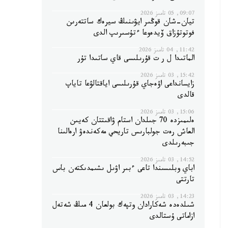
09:07, 05 تامىز 2026
تيان-شان قوڭىر ايۋىنىڭ سيرەك ساتتەرىن
فوتوتۇزاق ۆيدەوعا ءتۇسىرىپ الدى
11:42, 04 تامىز 2026
الماتىدا ل ر ت قۇرىلىسى قاي ساتىدا تۇر
15:42, 03 تامىز 2026
زايسانداعى اۋەجاي قۇرىلىسى اياقتالۋعا تاياپ
قالدى
15:06, 03 تامىز 2026
ەلىمىزدە 70 جىلدان استام ۋاقىتتان كەيىن
العاش رەت جولبارىس تاريحي مەكەندەۋ ارەالىنا
جىبەرىلدى
14:52, 03 تامىز 2026
اباي وبلىسىندا تاعى ءبىر اۋىل ىشىمدىكتەن باس
تارتتى
14:23, 03 تامىز 2026
شىلدەدە شەكارادان وتپەك بولعان 4 مىڭ شەتەل
ازاماتى ۇستالدى