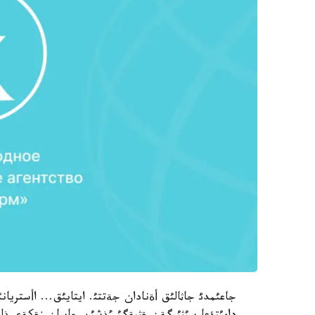
جاعئمدئ جاثالئق أةنادان جةتتئ. ايتايئق... اأستريانئ