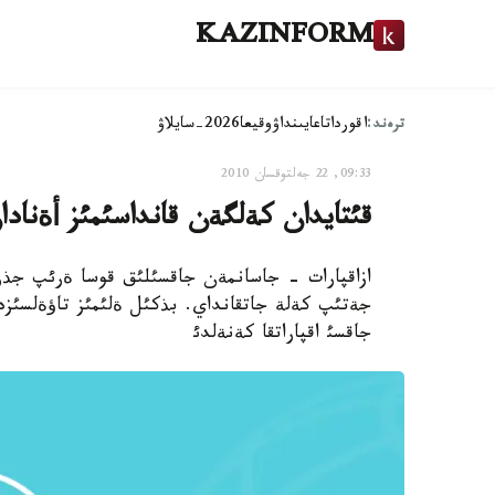
KAZINFORM
ترەند:
اقوردا
تاعايىنداۋ
وقيعا
2026-سايلاۋ
09:33, 22 جەلتوقسان 2010
قئتايدان كةلگةن قانداسئمئز أةنادا
ازاقپارات - جاسانمةن جاقسئلئق قوسا ةرئپ جذرة
جاقسئ اقپاراتقا كةنةلدئ