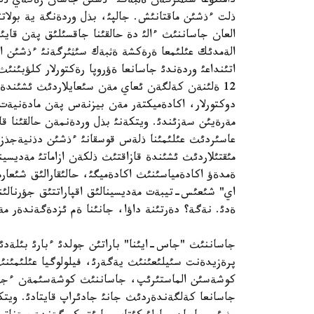
دامئتؤعا سئثئرگةن ةثبةگئ ءذشئن جاسان زةكةي ذلئ 
ذلت ءذشئن ماقتانئش. جالپئ، بذل وردةنگة ية بولاتئ
العان جاساننئث ءالئ دة حالقئنا جاقسئلئق پةن قاي
الةمدئك عئلئمعا ةرةكشة ةثبةك سئثئرگةنئ ءذشئن ال
اتئنداعئ وردةندئ جاسانعا ةؤروپا رةكتورلار كلؤبئنئث 
12 ةلئنةن كةلگةن ئعاي مةن سئعايلاردئث ئشئندة 
دوكتورلار، اكادةميكتةر مةن بيزنةس پةن مادةنيةت 
مةرةيئن سةزئندئ. ويتكةنئ بذل وردةنمةن حالقئنا قالاؤ
عاسئردئث عئلئمئنا ذلةس قوسقانئ ءذشئن دذنيةجذزئل
مئقتئلاردئث ئشئندة قازاقتئث ذلكةن ازاماتئ مةديسين
ةمدةؤ اكادةمياسئنئث اكادةميگئ، حالئقارالئق شئعا
اي" شئعئس-تيبةت مةديسينالئق اقپاراتتئق جؤرنالئ
ةدئ. نةگة؟ دةرتئنة داؤا، جانئنا ةم ئزدةگةندةر مةي
جاساننئث "جاس-ايئنا" باراتئن جولدئ ءبارئ بئلةدئ. 
پرةزيدةنت سئيلئعئنئث يةگةرئ، فيلولوگيا عئلئمئنئ
كوشةسئن الماستئرئپ، جاساننئث كوشةسئمةن ءجذرئپ
جاسانعا كةلگةندةردئث جانئ جادئراپ قايتادئ. ويتك