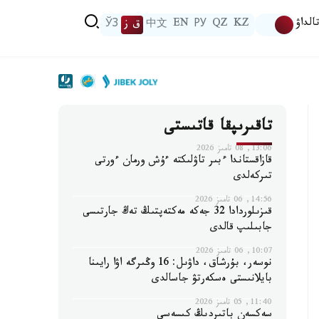
الداۋ
KZ
QZ
РУ
EN
中文
ق ز
ЎЗ
تاقىرىپقا قاتىستى
13:06, 08 تامىز 2026
قازاقستاندا ءبىر تاۋلىكتە ءۇش ورمان ءورتى
تىركەلدى
14:56, 06 تامىز 2026
قىزىلوردادا 32 جەكە مەكتەپتىڭ تەڭ جارتىسى
جابىلىپ قالدى
10:07, 06 تامىز 2026
نوسەر، بۇرشاق، داۋىل: 16 وڭىرگە اۋا رايىنا
بايلانىستى ەسكەرتۋ جاسالدى
11:40, 05 تامىز 2026
سەكسەن باتىردىڭ كىسەسى