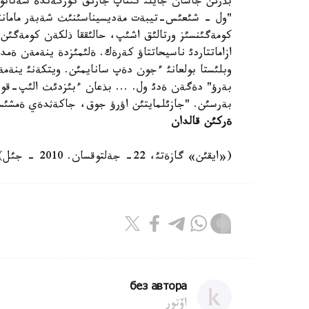
بذرئن جاسان جايلئ كئتاپ جارئق كورگةندة سةناتور، 
"ول - شئعئس-تيبةت مةديسيناسئنئث شةبةر مامانئ.
كومةگئنسئز ورتالئق اشئپ، حالئققا ذلكةن كومةگئ
ازاماتتاردئ ناسيحاتتاؤ كةرةك. ةلئمئزدة ينةمةن ةمد
وبلئستا بولعانئ ءجون دةپ سانايمئن. ويتكةنئ ينةمة
بةرؤ" دةگةن ةدئ ول. ... بذعان ءبئزدئث الئپ-قوسا
بةرسئن. "جازئلمايتئن اؤرؤ جوق، جاكةثدةي ةمشئسئن
ةركئن قالدان
(«ايقئن» گازةتئ، 22- جةلتوقسان. 2010 - جئل)
без автора
اۆتور