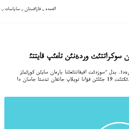
الەمدە
قازاقستان
ساياسات
ت
ن سوكراتتئث وردةنئن تاعئپ قايتتئ
دئ. بذل ءسوزدئث اقيقاتتئعئنا بارعان سايئن كوزئمئز
جةتئپ كةلة جاتقانداي. بذكئل ةلئمئز تاؤةلسئزدئكتئث 19 جئلئن قؤانا تويلاپ جاتقان تذستا جاسان دا