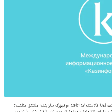
ث أةنا قالاسئنداعئ اتاقتئ حوفبؤرگ سارايئندا ذلتتئق عئلئمدئ