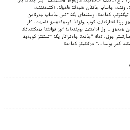
ذ ع ا-نئث اكادةميگئ عاريفوللا ةسئمنئث ءبئر ايتقانئ بار:
 ونئث جاساپ جاتقان ةثبةگئ ةلةؤلئ. ذكئمةتتئث
ن تيگئزئپ كةلةدئ. وسئنداي يگئ ءئس جاساپ جذرگةن
ةؤ ورتالئقتارئنئث كوپ بولؤئنا كومةكتةسؤ قاجةت. ءار
ن ةمدةؤ - ول ادامنئث بويئنداعئ ءوز قؤاتئنا مذمكئندئك
رئمئز جوق. تةك "جاندئ جادئراتار يگئ ءئسئثئز كوبةية
ة كةز بولسا..." دةگئمئز كةلةدئ.