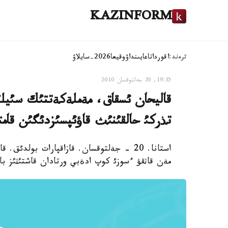
KAZINFORM
ترەند:
اقوردا
تاعايىنداۋ
وقيعا
2026-سايلاۋ
19:35, 20 جەلتوقسان 2010
قاليحان ئسقاق، مةملةكةتتئك سئي
تذركئ حالقئنئث قاؤئپسئزدئگئن قامتا
استانا. 20 - جةلتوقسان. قازاقپارات بولدئق
مةن قاثقؤ ءسوزئ كوپ ادةبي ورتادان قاشتئثئز با؟ 