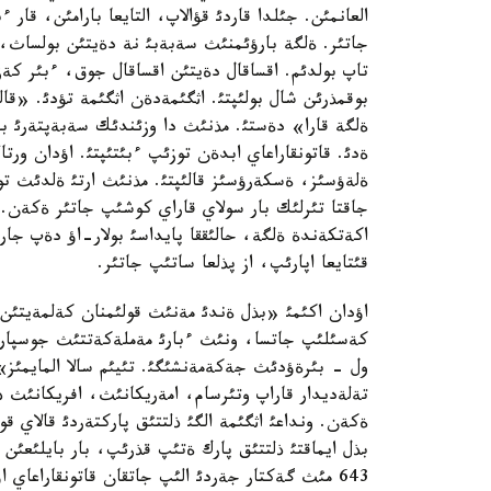
العانمئن. جئلدا قاردئ قؤالاپ، التايعا بارامئن، قار 
جاتئر. ةلگة بارؤئمنئث سةبةبئ نة دةيتئن بولساث، 
تاپ بولدئم. اقساقال دةيتئن اقساقال جوق، ءبئر كةز
بوقمذرئن شال بولئپتئ. اثگئمةدةن اثگئمة تؤدئ. «ق
ةلگة قارا» دةستئ. مذنئث دا وزئندئك سةبةپتةرئ با
ةدئ. قاتونقاراعاي ابدةن توزئپ ءبئتئپتئ. اؤدان ورتال
ةلةؤسئز، ةسكةرؤسئز قالئپتئ. مذنئث ارتئ ةلدئث تو
جاقتا تئرلئك بار سولاي قاراي كوشئپ جاتئر ةكةن. 
اكةتكةندة ةلگة، حالئققا پايداسئ بولار-اؤ دةپ جار
قئتايعا اپارئپ، از پذلعا ساتئپ جاتئر.
اؤدان اكئمئ «بذل ةندئ مةنئث قولئمنان كةلمةيتئن ن
كةسئلئپ جاتسا، ونئث ءبارئ مةملةكةتتئث جوسپارئ د
ول - بئرةؤدئث جةكةمةنشئگئ. تئيئم سالا المايمئز» 
تةلةديدار قاراپ وتئرسام، امةريكانئث، افريكانئث 
ةكةن. ونداعئ اثگئمة الگئ ذلتتئق پاركتةردئ قالاي ق
بذل ايماقتئ ذلتتئق پارك ةتئپ قذرئپ، بار بايلئعئن
643 مئث گةكتار جةردئ الئپ جاتقان قاتونقاراعاي 