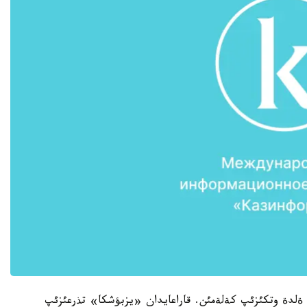
ئ ةلدة وتكئزئپ كةلةمئن. قاراعايدان «يزبؤشكا» تذرعئزئپ