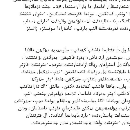
ئعاندار ةدئ. بةيئمبةت مايلينمةن بئرگة «عاليا» مةدرةسةسئن
بئتئرگةن، سول جةردة «ساداق» دةگةن جؤرنالدئ شئعارئسقان ادامدار دا بار اراسئندا. 29- جئلئ قؤدالاؤعا
عا ءوتئپ كةتكةن. سوندا قئزمةت ئستةگةن. ءبئراق شئثشئ
ك گ ب) ستاليننئث نذسقاؤئمةن ولاردئث ءبارئن ذستاپ
دئث تذرمةسئنة الئپ بارئپ، كامةرادا سوتسئز، زاثسئز
ول دا قئتايعا قاشئپ كةتئپ، سارسذمبة دةگةن قالادا
ن. سونئمةن ارئ قاش، بةرئ قاشپةن جذرگةن ؤاقئتئندا،
ئ ةل اسئراعان زيالئ ازاماتتارئنئث بئردة-ءبئرئنئث قازئر
ئث رةپرةسسياسئنا بايلانئستئ ةل ةركةك كئندئكتةن ءتذپ-تذگةل جذتادئ.
دةپ، بةلسةندئلةر بئتئراپ جذرگةن ةلدئ ءبئر جةرگة
جان-جاققا قاشئپ كةتةدئ ةكةن. حالئق ءالئ تذراقتانئپ
 اكةلئپ ءبئر جةرگة قاماسا، تذندة ذيلةرئن جئعئپ الئپ
ان بويئنشا الگئ بةلسةندئلةر «ماثقا» بولدئ دةپ، جذرتتئث
رئپ، پؤلةمةتپةن تذگئن قالدئرماي قئرئپ تاستاعان. ودان
داعئ جاستاردئث ءبارئ مايدانعا اتتاندئ. ال قئرئقتان
 سودان ءبئزدئث ولكة «جةتئمدةر مةن جةسئرلةردئث