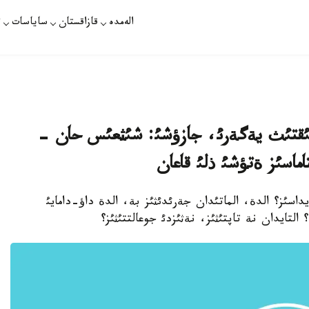
الەمدە
قازاقستان
ساياسات
ت
لئقتئث يةگةرئ، جازؤشئ: شئثعئس حان -
ماسئز ةتؤشئ ذلئ قاعان
. قايداسئز؟ الدة، الماتئدان جةرئدئثئز بة، الدة داؤ-دامايئ
التايدان نة تاپتئثئز، نةثئزدئ جوعالتتئثئز؟