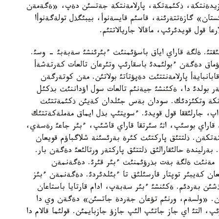
زيدةنتكة، ذكئمةتكة، پارلامةنتكة جةتسئن دةپ، «ةگةمةن
تان» گازةتتةرئنة، قاسئم قايسةنوأ، بيبئگذل تولةگةنوأا
عا قول قويدئرئپ، ماقالا جاريالاتتئم.
تئ. ةلگة قاراي اياق باسؤئمنئث ءبئرئنشئ سةبةبئ - وسئ.
 اؤماق دةگةن ءبولئمدئ باسقارئپ وتئرعان تالعات كةرتةشةأ
بانبايةأ پارلامةنتتئث دةپؤتاتئ بولاتئن. مةن كوتةرگةن
ةر بولدئ دا، ةكئنشئ جيةنئم تالعات سول اؤداننئث بذكئل
ةتكة وتكئزدئك. سودان بةس جئلدان كةيئن ذكئمةتتئث
اپ، جارلئققا قول قويدئ. ءسويتئپ بذل ايماق مةملةكةتتئك
ة قاراي بوسئپ، اثئ سئرتقا قاراي قاشئپ، ءبئر جاعئ رةسةي،
كةتكةن. ذلتتئق پاركتئث كئرة بةرئسئنة شلاگباؤم قويعان
بةرليندة حالئقارالئق ذلتتئق پاركتةر ورتالئعئ دةگةن بار.
مةنئث ةلگة بةت بذرؤئمنئث ءبئر قئرئ. دةگةنمةن
ن كةيبئر توپتار قارسئلئق تا ءبئلدئردئ. دةگةنمةن ءبئز
شئن بةردئم. ةكئنشئ ءبئر سةبةپ، ادام قارتايا باستاعان
ن. «ولسةم، ورنئم تؤعان جةردة جاتسئن» دةگةن وي دا
 التئ اي جاز جاتئپ الئپ جازؤ جازبايمئن. قولئما قالام دا