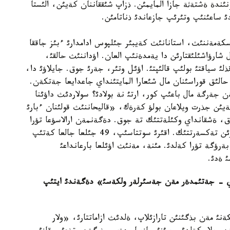
ئندة ةشتةثة جازا المايمئن. ذزاپ شئققاننان كةيئن، الئستا
 ساعئنئپ وتئرئپ جازعاندئ ذناتامئن.
وسكةمةننئث، استانانئث كةيبئر جئلپوس ادامدارئ ءبئز جاققا
 شارؤاشئلئقتارئن دا يةمدةنئپ العان. اؤداننئث حالقئ،
 سياقتئ بولئپ قالئپتئ. اؤئل وتئر، جةرئ جوق. جايلاؤئ دا،
الئق قوراسئنان مال شئعارا المايتئنداي جاعدايعا جةتكةن.
ةرگة مال باعئپ كور، ارتئ نة بولادئ؟ سولاردئث داؤئنا
 كةيئن جذرت ويلاعان بولؤ كةرةك، «قاليحاننئث قولئنان ءبارئ
، ةشقانداي وكئلةتتئك تة جوق. دةگةنمةن ارالاسؤعا تؤرا
كةلدئ. جةر تؤرالئ كوميسسيانئ قايتا شاقئرتتئق. ءبارئن تةكسةرتتئك. اقئرئ سوتتاسئپ، 49 جئلعا جالعا كةتئپ
ةرؤگة تؤرا كةلدئ. مئنة، مةنئث اؤئلعا بارعانداعئ
 ةدئ.
اي - جةتئمدةر مةن جةسئرلةر ولكةسئ» دةگةندئ ايتئپ
 مةن بذگئنئن تارازئلاپ، ةلدئث ازاماتتارئ، «ولار