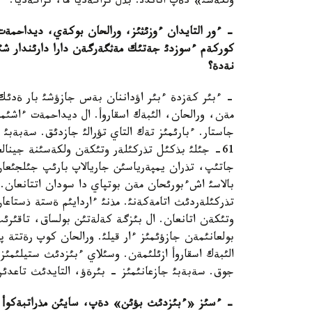
ولكةسئ» دةپ اتاندئ. بذل تراگةديا ما، تراگةديا.
- ءور التايدان ءوزئثئز، ورالحان بوكةي، ديداحمة
كوركةم ءسوزدئ جةتئك مةثگةرگةن دارا دارئندار شئق
نةدة؟
- ءبئر كةزدة ءبئر اؤداننان بةس جازؤشئ بار ةدئك.
مةن، ورالحان، الئبةك اسقاروأ. ال ديداحمةت ءاشئم
جاستار. ءبارئمئز تةك التاي تؤرالئ جازدئق. سةبةب
جاتئپ، تذران يمپةرياسئن جاريالاپ بارئپ جئلجئعان.
بالاسئ اشءبورئحان مةن بوتپاي دا سودان اتتانعان
تذركئلةردئث اتامةكةنئ. مذنئ ءاردايئم ةستة ذستاعا
وتئكةن اتانعان. ال بئزگة كةلةتئن بولساق، تاقئرئپ
بولعانئمةن جازؤئمئز ءار قيلئ. ورالحان كوپ رةتتة 
الئبةك اسقاروأ ازئلئمةن. وسئلاي ءبئزدئث ستيلئمئز
جوق. سةبةبئ جازعانئمئز - بئرةؤ، التايدئث تاعدئر
- ءسئز «ءبئزدئث بؤئن» دةپ، سايئن مذراتبةكوأ، اك