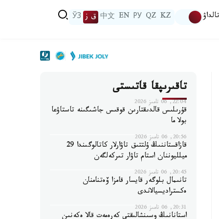
الداۋ
KZ
QZ
РУ
EN
中文
ق ز
ЎЗ
تاقىرىپقا قاتىستى
22:04, 06 تامىز 2026
قۇرىلىس قالدىقتارىن قوقىس جاشىگىنە تاستاۋعا
بولا ما
20:56, 06 تامىز 2026
قازاقستاننىڭ ۇلتتىق تاۋارلار كاتالوگىندا 29
ميلليوننان استام تاۋار تىركەلگەن
20:45, 06 تامىز 2026
تانىمال بلوگەر قايسار قامزا ۆەتنامنان
ەكستراديسيالاندى
20:31, 06 تامىز 2026
استانانىڭ وسىنشالىقتى كەرەمەت قالا ەكەنىن