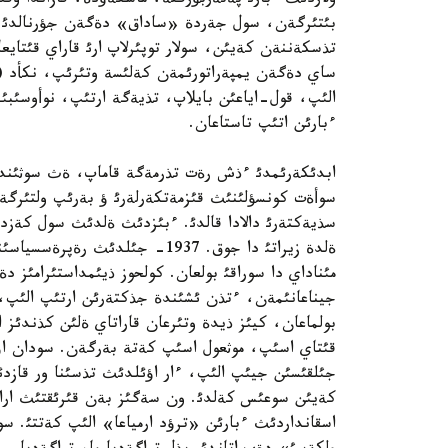
ولاردئث ءبارئ پةتةربؤرگتة، ماسكةؤدة، قازاندا وق
تذسكةننةن كةيئن، سولار توپئرلاپ ارئ قاراي قئتاي
ساي دةگةن يمپةراتورئمةن كةلئسة وتئرئپ، نكأد (
الئپ، قول-اياعئن بايلاپ، تذيةگة ارتئپ، نوأوسئبئر
ءبارئن اتئپ تاستاعان.
ابدئكةرئمدئ ءذش رةت تذرمةگة قاماپ، ةث سوثئندا 
سوأةت كونسؤلئنئث قئزمةتكةرلةرئ ؤ بةرئپ ولتئرگة
سذيةكتةرئ دالادا قالدئ. ءبئزدئث ةلدئث سول كةزدةگ
ةلدة زيراتئ دا جوق. 1937- جئلد
مئناداي دا سوراقئ بولعان. كولحوز ذيئمداستئرامئز 
جيناعانئمةن، ءتذن ئشئندة جذكتةرئن ارتئپ الئپ، 
بولماعان، كيئز ذيدة وتئرعان قاراتاي ةلئن كذندئز
قئتاي اسئپ، موثعول اسئپ كةتة بةرگةن. سودان اؤد
جئلقئسئن جيئپ الئپ، ءار اؤئلدئث تذسئنا ور قازدئ
كةيئن سوعئس كةلدئ. ون سةگئز بةن قئرئقتئث اراسئن
اسقانداردئث ءبارئن «ترؤد ارمياعا» الئپ كةتتئ.