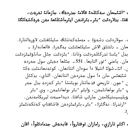
ت ءاشئمحان سةكئلدئ قالامئ جذردةك، جازعانئ تةرةث،
تئ. بذلاردئث ءبئر-بئرئنةن ايئرماشئلئعئ مةن ةرةكشةلئگئ
 سولاردئث ذشةؤئ - مةملةكةتتئك سئيلئقتئث لاؤرةاتتارئ.
حان - ذلتتئق الاش سئيلئعئنئث يةگةرئ. قالعاندارئ -
ئ بذل ءيئسئ تذركئلةردئث وتانئ. ءبئزدئث جئل ساناؤئمئزدئث
61- جئلئ بذكئل تذركئلةر وتئكةن ولكةسئنة جينالعان. ياعني ءتور التايعا. 551- جئلعا دةيئن سول جةردة
 اتئ-شؤلئ اتتيلا دا سودان اتتانعان. كوتةنحاننئث ةكئ
. شئثعئس حان دا سول جةردةن اتتانعان. التاي، بذكئل
ن ءجون. تاريحي قذجاتتار بويئنشا ءبئر كةزدة بذل جةر
 ءبئر بولعانئمةن، ؤايئم ءبئر بولعانئمةن، وي ءبئر
پؤبليسيستيكامةن جارئپ شاقتئ. ديداحمةت ليريكامةنةن.
 ءارتذرلئ. نةگئزئ، ءبئر-بئرئمئزدةن قاشئقتاپ كةتكةنئمئز
ئ.
ئم تارازي، رامازان توقتاروأ، قابدةش جذمادئلوأ، اقان