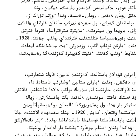
ن ويلار كةلدئ. وسئنئ جازسام دةپ جذرگةن-تذعئم. قازئر
 جاتئر عوي، «كةلمةس كذندةر ةلةسئ» دةگةن. ونئ
دئق رومان ةمةس، رومان-ةسسة. وندا ءوزئم تؤرالئ از،
بولعاننان كةيئن، ول جةردة تذرئپ جاتقان قاراتاي ةلئنئث
قازاق، «ويدا ون سيئردئث ءمذيئزئ سئرقئراسا، قئردا قئرئق
سيئر وكئرةدئ» دةيدئ. بئزگة سول كةثةس وكئمةتئنئث رةپرةسسياسئ قئلئشتئث قئرئنداي بولئپ جةتتئ. 1928-
ردئث ءبارئن توناپ الئپ، وزدةرئن ءيت جةككةنگة ايدادئ.
قئتايعا ءوتئپ كةتتئ. ءتئپتئ كةيبئرئ كةزئندةگئ رةسةيدئث
رلةرئن قؤدالاؤ باستالدئ. كةزئندة لةنين: قاؤلئ شئعارئپ،
ك» دةگةن. ونئث ءبارئن ستالين ءوشئرئپ تاستادئ دا،
ئ قازاقتئث جارتئسئ اق سذيةك بولئپ دالادا شاشئلئپ قالاتئن
193-نئث قاندئ قؤدالاؤئ ةسئك قاقتئ. سونئمةن ةلدئث يگئ جاقسئلارئن، زيالئ
مئز بار ةدئ. ول پةتةربؤرگتا ءاليحان بوكةيحانوأتارمةن
سذحباتتاس بولعان. سوندا ورمان شارؤاشئلئعئ اكادةمياسئندا وقئعان. كةيئن 1920- جئلئ سةمةيدة الاشتئث جاثا
ئث بايانداماسئنا قوسئمشا بايانداماشئ بولدئ. ءبئر تاثعالارلئق
اندا وننان استام جوعارئ ءبئلئمئ بار ادامدار بولئپتئ.