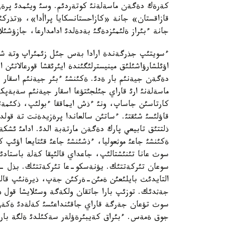
كةرةك دةگةن ماسةلةنئ كوتةردئم. وسئ ويئمدئ پرة
قازاقستان» جانة «كازاحستانسكايا پراأدا»، «تذركئس
جانة ءبئراز ةلئمئزدةگئ بةدةلدئ ادامدارعا، جازؤشئلار
ءسويتئپ جذرگةندة ارادا بةس جئل زئمئراپ وتة شئق
اؤئلشارؤاشئلئق مينيسترلئگئندة ايئرئقشا قورعالاتئن
دةگةن جيةنئم بار ةدئ. ةكئنشئ ءبئر جيةنئم اسقار قا
ماسةلةنئ ارئ قاراي جئلجئتؤعا اسقار جيةنئم سةبةپك
كارتاسئن جاساپ، ونئ ءذش ايماققا ءبولئپ، ذكئم
قاؤلئسئ شئقتئ. ءساتئن سالعاندا پرةزيدةنت تة قولد
ذلتتئق تابيعي پارك دةگةن مارتةبة الدئ. ادامئ ئشك
ةكئنشئ جاعئ موثعوليا، ءذشئنشئ جاعئ قئتايعا اؤئپ 
سوث عانا تئنئشتالئپ، جاعداي قالئپقا كةلة باستادئ. 
سوعان تئركةتتئك. يؤنةسكو-عا تئركةتتئك. بذل - 
التايدئث بايلئعئن ةمئن-ةركئن جةپ، ذيرةنئپ قالعا
جةثدئك. توزئپ بارا جاتقان ولكةگة وسئلايشا قول ذ
سوث تؤعان جةرگة قاراي جاقئنداعئسئ كةلةدئ ةكة
جوق ةمةس. ءبئراق كةيبئرةؤلةر سةكئلدئ ةلگة بارئپ،