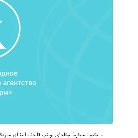
- مئنة، جيئرما جئلداي بولئپ قالدئ، التئ اي جازد