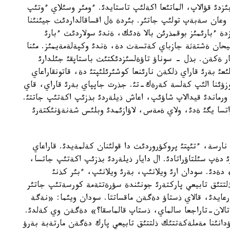
ءبئزدئ قؤالاپ، الماتئعا اكةلئپ تاستايدئ. ءومئر وسئلاي ءوتئپ
وعان سةبةپ تولئپ جاتئر. بئردة ةل اقساقالداردئث جيئنئنا
دة ءبارئمئز بوقمذرئن بالا ةدئك، ةندئ سولاردئث ءبارئ
اليحان ةشتةثة جازباي كةتسةث دة، ةندئ وكپةلةمةيمئز. مئنا
ر ةكةن. بذل - سوناؤ تاؤةلسئزدئكتئث باستاپقئ جئلدارئ
ئعئ بةرئ قاراي ذلكةن نارئنعا كوشئرئلئپتئ دة، قاتونقاراعاي
زؤئنا الئپ كةلسة كةرةك-تئ. جذرت جاپپاي بةرئ قاراي، قاي
ورماندئ قيدالاپ شاؤئپ، اعاش ذيلةردئ بذزئپ اكةتئپ جاتتئ.
اتسا يگئ ةدئ، ولاي ةمةس، لاؤازئمدئ وبلئس شةنةؤنئكتةرئ
ارسة، ءتئپتئ پروكؤروردئث دا قولئنان كةلمةيدئ. قاراعاي
ةپ سئلتاؤراتادئ. ال دايار ذيلةردئ بذزئپ اكةتئپ جاتسا،
دةدئ. سودان ارئ ويلانئپ، بةرئ ويلانئپ، ءبئر كذنئ
ذلتتئق تابيعي پاركتةرئ جونئندة سؤرةتتةمة كورسةتئپ جاتئر
ورعايدئ، قالاي ذستاؤ دةگةن ماقساتتا. سودان ويئما: «نةگة
 تالان-تاراجعا سالماي، ذستاپ قالماسقا؟» دةگةن وي كةلدئ.
اؤدانئنا مةملةكةتتئك ذلتتئق تابيعي پارك دةگةن مارتةبة بةرؤ