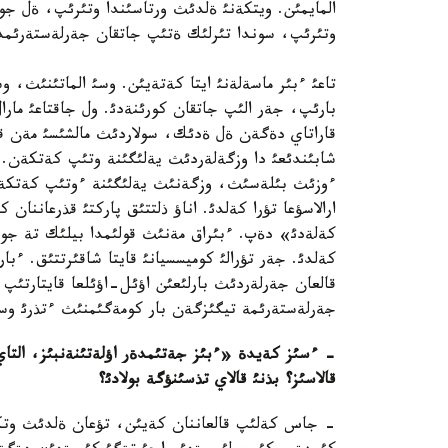
المايمئن. ويتكةنئ ةلدئث ورتاسئندا وتئرئپ، ةل جون
وتئرئپ، سوندا تئرلئك ةتئپ جاتقان جةرلةستةرئمدئ
تاعئ ءبئر ماسةلةنئ ايتا كةتةيئن. وسئ الماتئنئث، 
بارئپ، جةر الئپ جاتقان كورئنةدئ. ول جاقتاعئ مارال
قاراتاي دةگةن ةل ةدئك، سولاردئث مالشئسئ مةن قذلئ
شابئندئعئ دا وزگةلةردئث يةلئگئنة وتئپ كةتكةن. ح
ءوزئث بئلةسئث، وزگةنئث يةلئگئنة ءوتئپ كةتكةن ج
ارالاسؤعا تؤرا كةلدئ. اناؤ ذلتتئق پاركتئ قذرعاننان
كةلةدئ» دةپ. ءبئراق مةنئث قولئمدا بيلئك تة جوق
قالعان جةرلةردئث بارلئعئن اؤئل-اؤئلعا قايتارتئپ ب
جةرلةستةرئمة تيگئزگةن بار كومةگئمنئث ءتذرئ وسئ
- ءسئز كةيدة «ءبئز جةتئمدةر اؤلةتئنةنبئز، الت
قالاسئز؟ بذنئ قالاي تذسئنؤگة بولادئ؟
- جاس كةلئپ قالعاننان كةيئن، تؤعان ةلدئث وتكةنئ