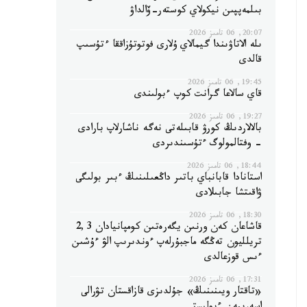
بىلمەپپىن نيكولاي كوستەر-ۆالداۋ
20:07, 06 تامىز 2026
ىلە الاتاۋىندا گيمالاي ۇلارى فوتوتۇزاققا ءتۇسىپ
قالدى
19:45, 06 تامىز 2026
قاي سالاعا گرانت كوپ ءبولىندى
19:27, 06 تامىز 2026
بالالاردىڭ كورۋ قابىلەتى نەگە ناشارلاپ بارادى
- وفتالمولوگ ءتۇسىندىردى
18:44, 06 تامىز 2026
استانادا قابانباي باتىر داڭعىلىنىڭ ءبىر بولىگى
ۋاقىتشا جابىلادى
18:30, 06 تامىز 2026
قاشاعان كەن ورنىن يگەرەتىن كومپانيادان 2,3
تريلليون تەڭگە ماجبۇرلەپ ءوندىرىپ الۋ ءۇشىن
ءىس قوزعالدى
17:31, 06 تامىز 2026
«تاقتار ويىنىنىڭ» جۇلدىزى قازاقستان تۋرالى