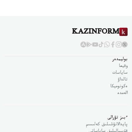
KAZINFORM
بوليمدەر
وقيعا
ساياسات
تالداۋ
ەكونوميكا
الەمدە
ءبىز تۋرالى
پايدالانۋشىلىق كەلىسىم
قۇپىيالىلىق ساياساتى