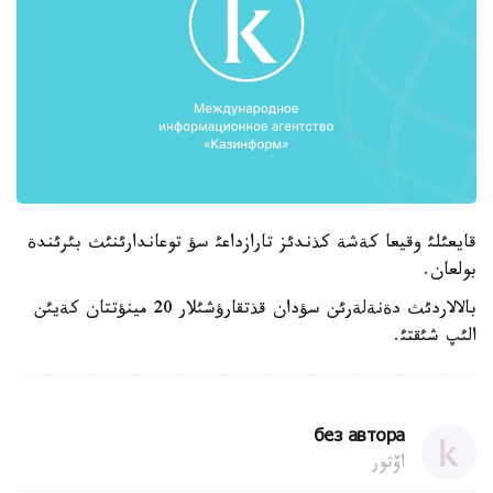
قايعئلئ وقيعا كةشة كذندئز تارازداعئ سؤ توعاندارئنئث بئرئندة
بولعان.
بالالاردئث دةنةلةرئن سؤدان قذتقارؤشئلار 20 مينؤتتان كةيئن
الئپ شئقتئ.
без автора
اۆتور