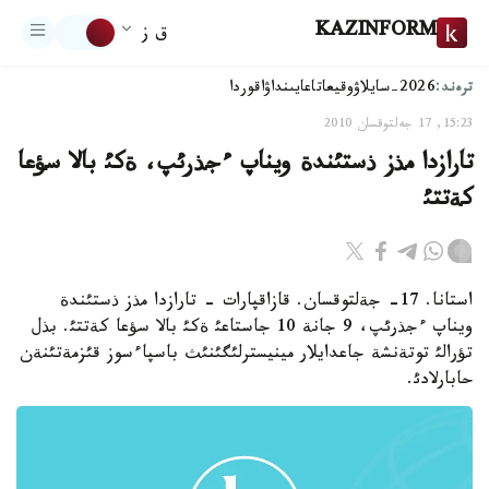
KAZINFORM
ق ز
ترەند:
2026-سايلاۋ
وقيعا
تاعايىنداۋ
اقوردا
15:23, 17 جەلتوقسان 2010
تارازدا مذز ذستئندة ويناپ ءجذرئپ، ةكئ بالا سؤعا
كةتتئ
استانا. 17- جةلتوقسان. قازاقپارات - تارازدا مذز ذستئندة
ويناپ ءجذرئپ، 9 جانة 10 جاستاعئ ةكئ بالا سؤعا كةتتئ. بذل
تؤرالئ توتةنشة جاعدايلار مينيسترلئگئنئث باسپاءسوز قئزمةتئنةن
حابارلادئ.