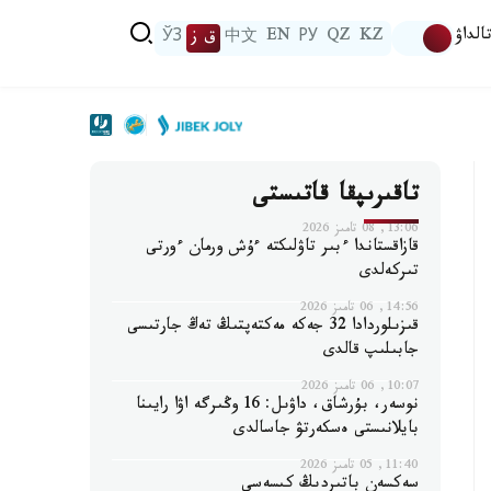
الداۋ
KZ
QZ
РУ
EN
中文
ق ز
ЎЗ
تاقىرىپقا قاتىستى
13:06, 08 تامىز 2026
قازاقستاندا ءبىر تاۋلىكتە ءۇش ورمان ءورتى
تىركەلدى
14:56, 06 تامىز 2026
قىزىلوردادا 32 جەكە مەكتەپتىڭ تەڭ جارتىسى
جابىلىپ قالدى
10:07, 06 تامىز 2026
نوسەر، بۇرشاق، داۋىل: 16 وڭىرگە اۋا رايىنا
بايلانىستى ەسكەرتۋ جاسالدى
11:40, 05 تامىز 2026
سەكسەن باتىردىڭ كىسەسى