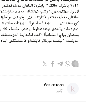
اق ول دةثگةيدةن ءوتئپ كةتتئك. ب ذ ذ ساراپشئلارئ
كورسةتةدئ»، - دةدئ ا.ساماقوأا. دةپؤتات حانئمنئث
ءبئر
وسئعان وراي ا.ساماقوأا ةگدة ادامداردئ الةؤمةتتئك ق
جذزئندة ءتيئستئ نورمالار قابئلداؤ قاجةتتئگئن ايتادئ
без автора
اۆتور