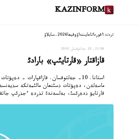
KAZINFORM
ترەند:
اقوردا
تاعايىنداۋ
وقيعا
2026-سايلاۋ
11:06, 10 جەلتوقسان 2010
قازاقتار «قارتايئپ» بارادئ
استانا. 10- جةلتوقسان. قازاقپارات - دةپؤ
ماسةلةن، دةپؤتات ذسئنعان مالئمةتكة سذيةنسةك،
قارتايؤ ذدةرئسئ، بةلسةندئ تذردة ءجذرئپ جاتق