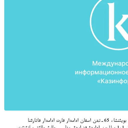
دذنيةجذزئلئك دةنساؤلئق ساقتاؤ ذيئمئنئث انئقتاؤئ بويئنشا، 65-تةن اسقان ادامدار قارت ادامدار قاتارئنا