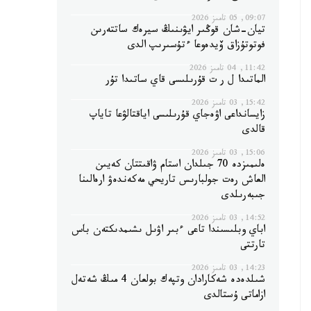
09:07, 05 تامىز 2026
تيان-شان قوڭىر ايۋىنىڭ سيرەك ساتتەرىن
فوتوتۇزاق ۆيدەوعا ءتۇسىرىپ الدى
11:42, 04 تامىز 2026
الماتىدا ل ر ت قۇرىلىسى قاي ساتىدا تۇر
15:42, 03 تامىز 2026
زايسانداعى اۋەجاي قۇرىلىسى اياقتالۋعا تاياپ
قالدى
15:06, 03 تامىز 2026
ەلىمىزدە 70 جىلدان استام ۋاقىتتان كەيىن
العاش رەت جولبارىس تاريحي مەكەندەۋ ارەالىنا
جىبەرىلدى
14:52, 03 تامىز 2026
اباي وبلىسىندا تاعى ءبىر اۋىل ىشىمدىكتەن باس
تارتتى
14:23, 03 تامىز 2026
شىلدەدە شەكارادان وتپەك بولعان 4 مىڭ شەتەل
ازاماتى ۇستالدى