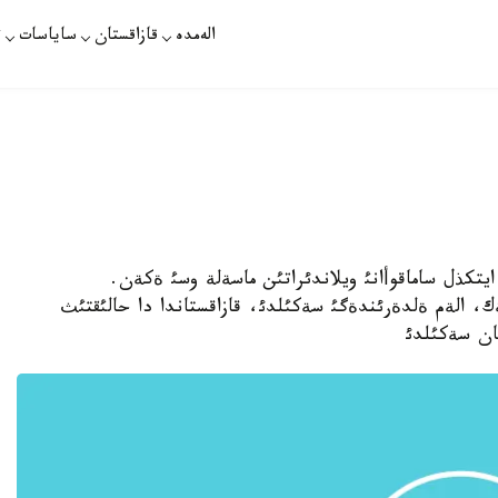
الەمدە
قازاقستان
ساياسات
ت
تات ايتكذل ساماقوأانئ ويلاندئراتئن ماسةلة وسئ ةكةن.
 الةم ةلدةرئندةگئ سةكئلدئ، قازاقستاندا دا حالئقتئث
ان سةكئلدئ