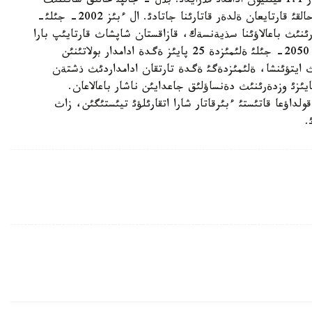
جاتقئزئلسا، بذگئن قازاقستانداعئ مذنداي ساناتتاعئلار 1،1 ميلليون ادامدئ قذرايدئ. بذل - جالپئ حالئق سانئنئث
7،14 پايئزئ. «الگئ 7 پايئزدئ اتتاعان مةملةكةتتةر حالقئ قارتايعان ةلدةر قاتارئنا جاتادئ. ال ءبئز 2002- جئلئ-
نئث باعالاؤئنا سذيةنسةك، قازاقستان شاپشاث قارتايئپ بارا
جاتقان مةملةكةتتةر قاتارئندا تذر. ولاردئث بولجاؤئ 2050- جئلئ ةلئمئزدة 25 پايئز ةگدة ادامدار بولاتئنئن
 ايتؤئنشا، ةلئمئزدةگئ ةگدة تارتقان ادامداردئث ذشتةن
ئ ماتةريالدئق قيئندئقتارعا ذرئنئپ جاتسا، 40 پايئزئ وزدةرئنئث دةنساؤلئق جاعدايئن ناشار باعالاعان.
ولداؤعا قاتئستئ ءبئرقاتار شارا اتقارئلؤئ تيئستئگئن، زاث
.