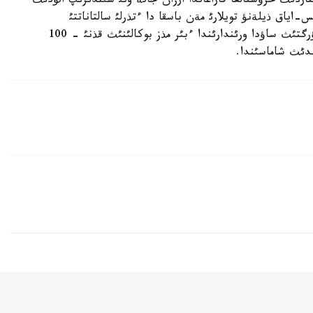
اردئث حرؤستالعا قاراعاندا ارزان جانة ونئ سئندئرئپ الؤدئث
ياق ذيلةنؤ تويلارئ مةن باسقا دا ءتذرلئ سالتاناتتئ
داستارقانداردئث كوركئنة اينالئپ جاتئر. ةكاتةرينبؤرگتئث ساؤدا ورئندارئندا ءبئر مذز بوكالئنئث قذنئ - 100