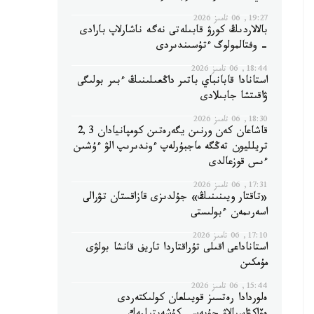
19:27, 06 تامىز 2026
بالالاردىڭ كورۋ قابىلەتى نەگە ناشارلاپ بارادى
- وفتالمولوگ ءتۇسىندىردى
18:44, 06 تامىز 2026
استانادا قابانباي باتىر داڭعىلىنىڭ ءبىر بولىگى
ۋاقىتشا جابىلادى
18:30, 06 تامىز 2026
قاشاعان كەن ورنىن يگەرەتىن كومپانيادان 2,3
تريلليون تەڭگە ماجبۇرلەپ ءوندىرىپ الۋ ءۇشىن
ءىس قوزعالدى
17:31, 06 تامىز 2026
«تاقتار ويىنىنىڭ» جۇلدىزى قازاقستان تۋرالى
اسەرىمەن ءبولىستى
17:10, 06 تامىز 2026
استاناداعى اقىلى تۇراقتاردا تاريف قانشا بولۋى
مۇمكىن
15:44, 06 تامىز 2026
ەلوردادا رەتسىز قويىلعان كولىكتەردى