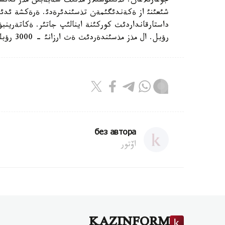
جوعارئلاعان. تذتئنؤشئلار مذنئث سةبةبئن مذز ئدئست
شئعئنئ از ةكةندئگئمةن تذسئندئرةدئ. ةرةكشة ئدئس-ا
رؤبل. ال مذز مذسئندةردئث ةث ارزانئ - 3000 رؤبلدئث شاماسئندا.
без автора
اۆتور
KAZINFORM