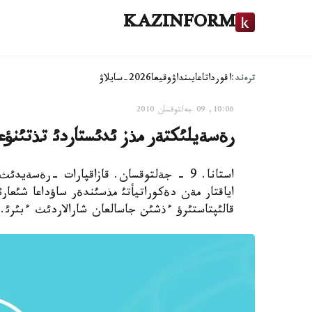
KAZINFORM
ترەند:
اقوردا
تاعايىنداۋ
وقيعا
2026-سايلاۋ
10:06, 09 جەلتوقسان 2010
رةسةيلئكتةر مذز ئدئستاردئ تذتئنؤع
استانا. 9 - جةلتوقسان. قازاقپارات -رةسة
اياقتار مةن دةكوراتيأتئ مذسئندةر ساؤداعا شئعا
قالئپتاستئرؤ ءذشئن جاسالعان شارالاردئث ءبئرئ.