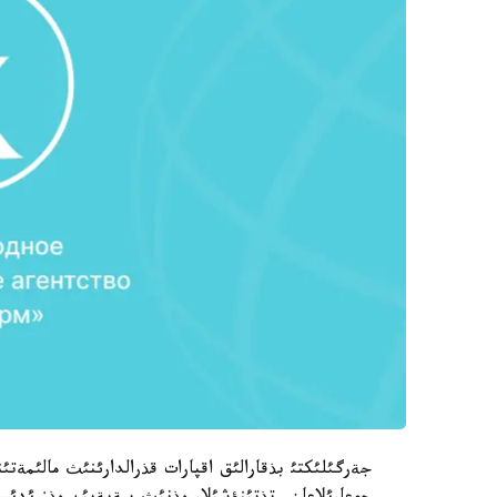
جةرگئلئكتئ بذقارالئق اقپارات قذرالدارئنئث مالئمة