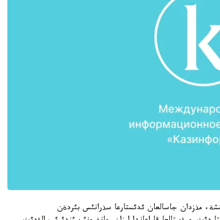
تئنشة، مذزدان جاسالعان ئدئستارعا سذرانئس بئردةن