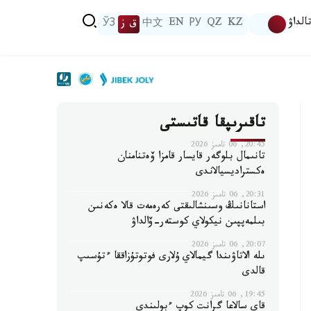
الداۋ
KZ
QZ
РУ
EN
中文
ق ز
ЎЗ
تاقىرىپقا قاتىستى
20:45, 06 تامىز 2026
تانىمال بلوگەر قايسار قامزا ۆەتنامنان
ەكستراديسيالاندى
20:31, 06 تامىز 2026
استانانىڭ وسىنشالىقتى كەرەمەت قالا ەكەنىن
بىلمەپپىن نيكولاي كوستەر-ۆالداۋ
20:07, 06 تامىز 2026
ىلە الاتاۋىندا گيمالاي ۇلارى فوتوتۇزاققا ءتۇسىپ
قالدى
19:45, 06 تامىز 2026
قاي سالاعا گرانت كوپ ءبولىندى