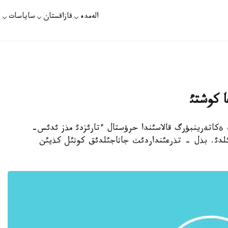
الەمدە
قازاقستان
ساياسات
ت
ا كوشتئ
يدئث ةكاتةرينبؤرگ قالاسئندا حرؤستال ءتارئزدئ مذز ئدئس-
رئلدئ. بذل - تذرعئنداردئث جاثاجئلدئق كوثئل كذيئن