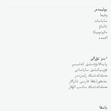
بوليمدەر
وقيعا
ساياسات
تالداۋ
ەكونوميكا
الەمدە
ءبىز تۋرالى
پايدالانۋشىلىق كەلىسىم
قۇپىيالىلىق ساياساتى
مەملەكەتتىك رامىزدەر
جەمقورلىققا قارسى شارالار
مەملەكەتتىك ساتىپ الۋلار
باسقا