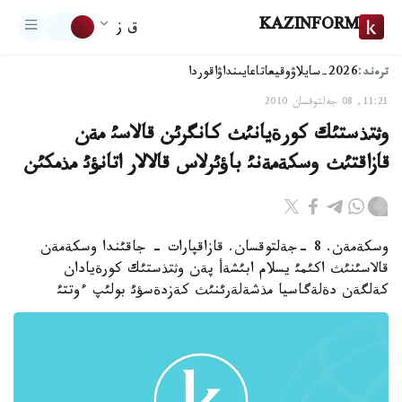
KAZINFORM
ق ز
ترەند:
2026-سايلاۋ
وقيعا
تاعايىنداۋ
اقوردا
11:21, 08 جەلتوقسان 2010
وثتذستئك كورةيانئث كانگرئن قالاسئ مةن
قازاقتئث وسكةمةنئ باؤئرلاس قالالار اتانؤئ مذمكئن
وسكةمةن. 8 -جةلتوقسان. قازاقپارات - جاقئندا وسكةمةن
قالاسئنئث اكئمئ يسلام ابئشةأ پةن وثتذستئك كورةيادان
كةلگةن دةلةگاسيا مذشةلةرئنئث كةزدةسؤئ بولئپ ءوتتئ