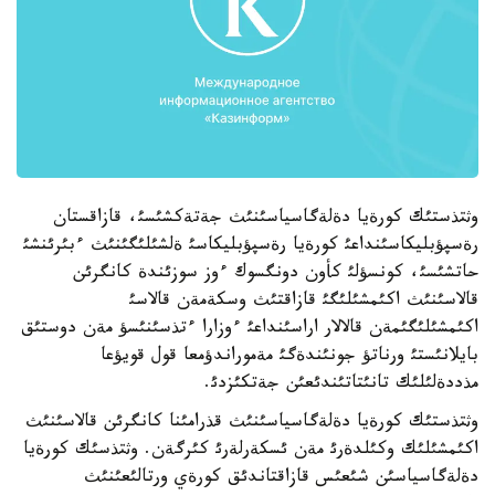
وثتذستئك كورةيا دةلةگاسياسئنئث جةتةكشئسئ، قازاقستان
رةسپؤبليكاسئنداعئ كورةيا رةسپؤبليكاسئ ةلشئلئگئنئث ءبئرئنشئ
حاتشئسئ، كونسؤلئ كأون دونگسوك ءوز سوزئندة كانگرئن
قالاسئنئث اكئمشئلئگئ قازاقتئث وسكةمةن قالاسئ
اكئمشئلئگئمةن قالالار اراسئنداعئ ءوزارا ءتذسئنئسؤ مةن دوستئق
بايلانئستئ ورناتؤ جونئندةگئ مةموراندؤمعا قول قويؤعا
مذددةلئلئك تانئتاتئندئعئن جةتكئزدئ.
وثتذستئك كورةيا دةلةگاسياسئنئث قذرامئنا كانگرئن قالاسئنئث
اكئمشئلئك وكئلدةرئ مةن ئسكةرلةرئ كئرگةن. وثتذسئك كورةيا
دةلةگاسياسئن شئعئس قازاقتاندئق كورةي ورتالئعئنئث