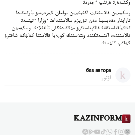
وكئلدةرئ ةرتئپ ءجذردئ.
وسكةمةن قالاسئنئث اكئمئمةن بولعان كةزدةسؤ بارئسئندا
تاراپتار مةديسينا مةن تؤريزم سالاسئنداعئ ءوزارا ءتيئمدئ
ئنتئماقتاستئقتئ قالئپتاستئرؤ مذكئندئگئن تالقئلادئ. وسكةمةن
قالاسئنئث اكئمدئگئنة وثتذستئك كورةيا قالاسئنا كةلؤگة شاقئرؤ
كةلئپ ءتذستئ.
без автора
اۆتور
KAZINFORM