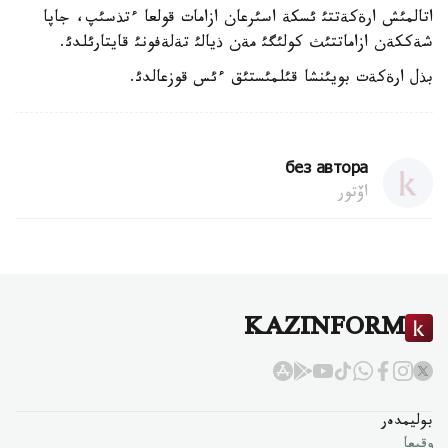
اتالمئش ارةكةتتئ ئسكة اسئرعان ازامات قولعا ءتذسئپ، جاپا
شةككةن ازاماتتئث كولئگئ مةن ذيالئ تةلةفونئ قايتارئلدئ.
بذل ارةكةت بويئنشا قئلمئستئق ءئس قوزعالدئ.
без автора
اۆتور
KAZINFORM
بوليمدەر
وقيعا