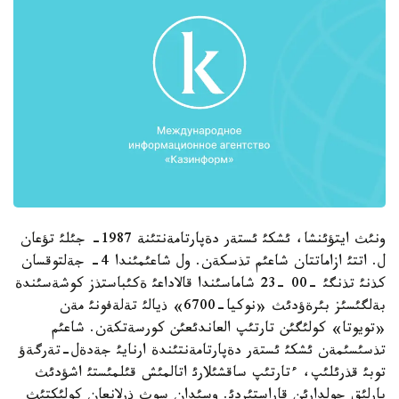
ونئث ايتؤئنشا، ئشكئ ئستةر دةپارتامةنتئنة 1987- جئلئ تؤعان
ل. اتتئ ازاماتتان شاعئم تذسكةن. ول شاعئمئندا 4- جةلتوقسان
كذنئ تذنگئ -00 -23 شاماسئندا قالاداعئ ةكئباستذز كوشةسئندة
بةلگئسئز بئرةؤدئث «نوكيا-6700» ذيالئ تةلةفونئ مةن
«تويوتا» كولئگئن تارتئپ العاندئعئن كورسةتكةن. شاعئم
تذسئسئمةن ئشكئ ئستةر دةپارتامةنتئندة ارنايئ جةدةل-تةرگةؤ
توبئ قذرئلئپ، ءتارتئپ ساقشئلارئ اتالمئش قئلمئستئ اشؤدئث
بارلئق جولدارئن قاراستئردئ. وسئدان سوث ذرلانعان كولئكتئث