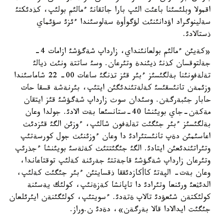
اقمولا وبلئسئنا باعئت الئپ بارا جاتقانئ ءمالئم بولئپ، كذدئكتئ
سةلينوگراد اؤدانئنئث لؤگوأوة سةلوسئندا ءئزئ سؤئماي
ذستالادئ.
«كةيئن ءمالئم بولعانئنداي، زارداپ شةگؤشئ ازامات 4-
جةلتوقسان كذنئ ذيئندة وتئرعان. وسئ ساتتة ونئث ذيالئ
تةلةفونئنا بةلگئسئز ءبئر قئز تذنگئ ساعات 00- 22 شاماسئندا
وزئمةن تانئسقئسئ كةلةتئندئگئن ايتئپ، بئرنةشة قسقا حات
حابار جئبةرگةن. وسئدان سوث زارداپ شةگؤشئ قئز ايتقان
مةكةن-جاي بويئنشا 40-ستانسئعا بةت الادئ. جولدا وعان
بةلگئسئز ءبئر جئگئت تةلةفون شالئپ، ءوزئن الگئ قئزدئث
اعاسئمئن دةپ تانئستئرادئ دا وعان ءوزئنئث جول كورسةتئپ
وتئراتئندئعئن ايتادئ. الگئ جئگئتتئث كةثةسئ بويئنشا ءجذرئپ
وتئرعان زارداپ شةگؤشئ قاجةتتئ جةرئنة كةلئپ توقتاعاندا،
وعان بةت- الپةتئ كاأكازدئققا ذقسايتئن ءبئر جئگئت كةلئپ،
الدئثعئ ورئنعا وتئرادئ دا تاپانشا كةزةنئپ، كولئك يةسئنة
كولئكتةن شئعؤدئ تالاپ ةتةدئ. ءسويتئپ، كولئگئنةن ايئرئلعان
جئگئت ايدالادا قالا بةرگةن»، دةدئ ن.وراز.