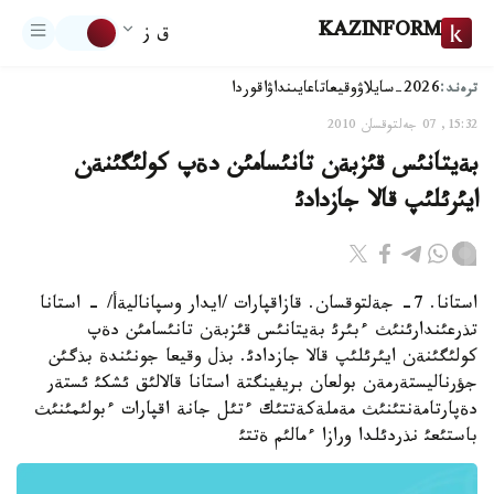
KAZINFORM
ق ز
ترەند:
2026-سايلاۋ
وقيعا
تاعايىنداۋ
اقوردا
15:32, 07 جەلتوقسان 2010
بةيتانئس قئزبةن تانئسامئن دةپ كولئگئنةن
ايئرئلئپ قالا جازدادئ
استانا. 7- جةلتوقسان. قازاقپارات /ايدار وسپاناليةأ/ - استانا
تذرعئندارئنئث ءبئرئ بةيتانئس قئزبةن تانئسامئن دةپ
كولئگئنةن ايئرئلئپ قالا جازدادئ. بذل وقيعا جونئندة بذگئن
جؤرناليستةرمةن بولعان بريفينگتة استانا قالالئق ئشكئ ئستةر
دةپارتامةنتئنئث مةملةكةتتئك ءتئل جانة اقپارات ءبولئمئنئث
باستئعئ نذردئلدا ورازا ءمالئم ةتتئ