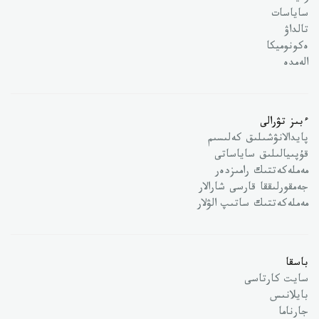
ساياسات
تالداۋ
ەكونوميكا
الەمدە
ءبىز تۋرالى
پايدالانۋشىلىق كەلىسىم
قۇپىيالىلىق ساياساتى
مەملەكەتتىك رامىزدەر
جەمقورلىققا قارسى شارالار
مەملەكەتتىك ساتىپ الۋلار
باسقا
سايت كارتاسى
بايلانىس
جارناما