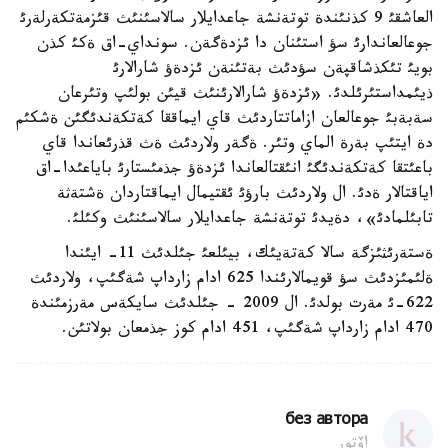
العاشقئ 9 كذنئندة توتةنشة جاعدايلار سالاسئنئث قئزمةتكةرلةرئ
جوعالعاندارئ سؤ استئنان دا ئزدةگةن. سونداي-اق ةكئ كذن
بويئ تئكذشاقپةن سؤدئث بةتئنةن ئزدةؤ شارالارئ
ذيئمداستئرئلدئ. «ئزدةؤ شارالارئنئث قيئن بولئپ وتئرعان
سةبةبئ جوعالعان ازاماتتاردئث قاي ايماققا كةتكةندئگئن ةشكئم
دة ايتئپ بةرة الماي وتئر. ةگةر ولاردئث ةث قذرئعاندا قاي
باعئتقا كةتكةندئگئ انئقتالعاندا ئزدةؤ جذمئستارئ باياعئدا-اق
اياقتالار ةدئ. ال ولاردئث بارؤئ ئقتيمال ايماقتاردان ةشتةثة
تابئلمادئ»، دةيدئ توتةنشة جاعدايلار سالاسئنئث وكئلئ.
ةستةرئثئزگة سالا كةتةيئك، بيئلعئ جئلدئث 11- ايئندا
ةلئمئزدئث سؤ قويمالارئندا 625 ادام زارداپ شةگئپ، ولاردئث
622-ئ مةرت بولدئ. ال 2009 - جئلدئث سايكةس مةرزمئندة
470 ادام زارداپ شةگئپ، 451 ادام كوز جذمعان بولاتئن.
без автора
اۆتور