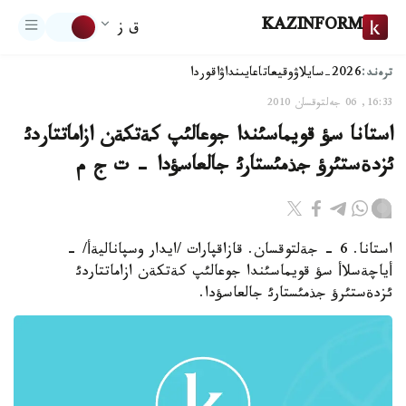
KAZINFORM
ق ز
ترەند:
2026-سايلاۋ
وقيعا
تاعايىنداۋ
اقوردا
16:33, 06 جەلتوقسان 2010
استانا سؤ قويماسئندا جوعالئپ كةتكةن ازاماتتاردئ
ئزدةستئرؤ جذمئستارئ جالعاسؤدا - ت ج م
استانا. 6 - جةلتوقسان. قازاقپارات /ايدار وسپاناليةأ/ -
أياچةسلاأ سؤ قويماسئندا جوعالئپ كةتكةن ازاماتتاردئ
ئزدةستئرؤ جذمئستارئ جالعاسؤدا.