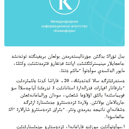
بذل تؤرالئ بذگئن جؤرناليستةرمةن بولعان بريفينگتة توتةنشة
جاعجايلار مينيسترلئگئنئث اپاتتئ قذتقارؤ قئزمةتئنئث وكئلئ،
مايور الةكسةي سوأةتوأ ءمالئم ةتتئ.
ةستةرئثئزگة سالا كةتةيئك، 20- قاراشا كذنئ ةلئمئزدئث
ءبئرقاتار اقپارات قذرالدارئ استانانئث 3 تذرعئنئ أياچةسلاأ سؤ
قويماسئندا بالئق اؤلاؤعا شئعئپ، سودان ورالماعاندئعئن
جاريالاعان بولاتئن. ولاردئ ئزدةستئرؤ جذمئستارئ ازئرگة
ةشقانداي ناتيجة بةرمةي وتئر. ءبئراق ئزدةستئرؤ شارالارئ ءالئ
جالعاسؤدا.
ا.سوأةتوأتئث سوزئنة قاراعاندا، ئزدةستئرؤ جذمئستارئنئث