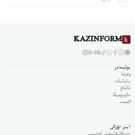
KAZINFORM
بوليمدەر
وقيعا
ساياسات
تالداۋ
ەكونوميكا
الەمدە
ءبىز تۋرالى
پايدالانۋشىلىق كەلىسىم