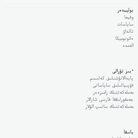
بوليمدەر
وقيعا
ساياسات
تالداۋ
ەكونوميكا
الەمدە
ءبىز تۋرالى
پايدالانۋشىلىق كەلىسىم
قۇپىيالىلىق ساياساتى
مەملەكەتتىك رامىزدەر
جەمقورلىققا قارسى شارالار
مەملەكەتتىك ساتىپ الۋلار
باسقا