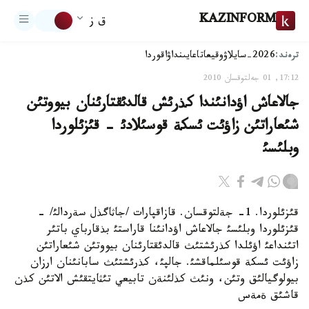
KAZINFORM
ق ز
ترەند:
2026-سايلاۋ
وقيعا
تاعايىنداۋ
اقوردا
17:12, 01 جەلتوقسان 2010
جالاعاش اؤدانئندا كذرئش قالدئقتارئنان بيووتئن
شئعاراتئن زاؤئت ئسكة قوسئلادئ - قئزئلوردا
وبلئسئ
قئزئلوردا. 1- جةلتوقسان. قازاقپارات /جاثاگذل سةردالئ/ -
قئزئلوردا وبلئسئ جالاعاش اؤدانئنا قاراستئ بذقارباي باتئر
اتئنداعئ اؤئلدا كذرئشتئث قالدئقتارئنان بيووتئن شئعاراتئن
زاؤئت ئسكة قوسئلماقشئ. جالپئ، كذرئشتئث سابانئنان ارزان
بيولوگيالئق وتئن، ونئث كذلئنةن تابيعي تئثايتقئش الاتئن كذن
قاشئق ةمةس