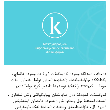
دةمةك، ةندئگئ جةردة كةبةكتئث ءوزئ دة جةردة قالماي،
يگئلئككة جاراتئلماقشئ. ةلئمئزدة العاش قولعا الئنعان، تئث
جوبا - كذرئشتئ ولكةگة قوسئمشا تابئس كوزئ بولعالئ تذر.
كذرئشتئث كةبةگئ مةن سابانئنان بيولوگيالئق وتئن شئعارؤ -
الةمدة استئقتئ مول وندئرةتئن ةلدةردة دامئعان ءوندئرئس
ءتذرئ. ال، قازاقستاندئق وتئننئث العاشقئ لةگئ تاپسئرئس