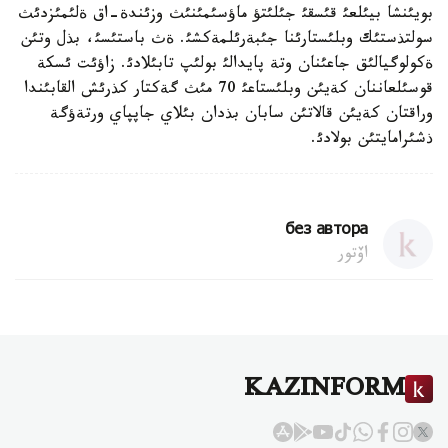
بويئنشا بيئلعئ قئسقئ جئلئتؤ ماؤسئمئنئث وزئندة-اق ةلئمئزدئث
سولتذستئك وبلئستارئنا جئبةرئلمةكشئ. ةث باستئسئ، بذل وتئن
ةكولوگيالئق جاعئنان وتة پايدالئ بولئپ تابئلادئ. زاؤئت ئسكة
قوسئلعاننان كةيئن وبلئستاعئ 70 مئث گةكتار كذرئش القابئندا
وراقتان كةيئن قالاتئن سابان بذدان بئلاي جاپپاي ورتةؤگة
ذشئرامايتئن بولادئ.
без автора
اۆتور
KAZINFORM