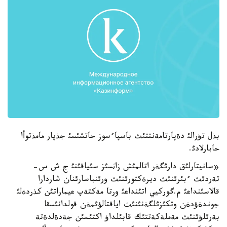
بذل تؤرالئ دةپارتامةنتتئث باسپاءسوز حاتشئسئ جذپار مامذتوأا
حابارلادئ.
«سانيتارلئق دارئگةر اتالمئش زاثسئز سئياقئنئ ج ش س-
تةردئث ءبئرئنئث ديرةكتورئنئث ورئنباسارئنان شاردارا
قالاسئنداعئ م.گوركيي اتئنداعئ ورتا مةكتةپ عيماراتئن كذردةلئ
جوندةؤدةن وتكئزئلگةنئنئث اياقتالؤئمةن قولدانئسقا
بةرئلؤئنئث مةملةكةتتئك قابئلداؤ اكتئسئن جةدةلدةتة