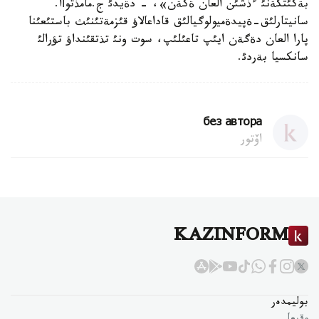
بةكئتكةنئ ءذشئن العان ةكةن»، - دةيدئ ج.مامذتوأا.
سانيتارلئق-ةپيدةميولوگيالئق قاداعالاؤ قئزمةتئنئث باستئعئنا
پارا العان دةگةن ايئپ تاعئلئپ، سوت ونئ تذتقئنداؤ تؤرالئ
سانكسيا بةردئ.
без автора
اۆتور
KAZINFORM
بوليمدەر