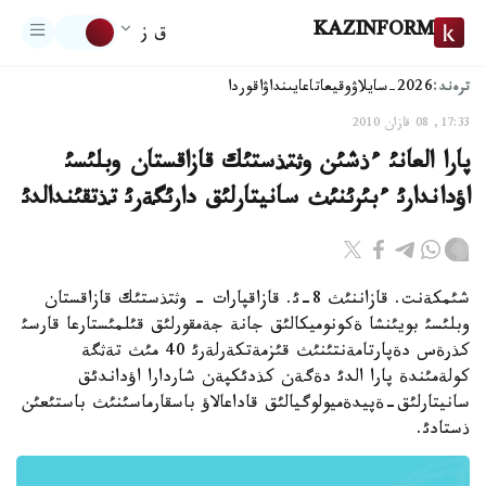
KAZINFORM
ق ز
ترەند:
2026-سايلاۋ
وقيعا
تاعايىنداۋ
اقوردا
17:33, 08 قازان 2010
پارا العانئ ءذشئن وثتذستئك قازاقستان وبلئسئ
اؤداندارئ ءبئرئنئث سانيتارلئق دارئگةرئ تذتقئندالدئ
شئمكةنت. قازاننئث 8-ئ. قازاقپارات - وثتذستئك قازاقستان
وبلئسئ بويئنشا ةكونوميكالئق جانة جةمقورلئق قئلمئستارعا قارسئ
كذرةس دةپارتامةنتئنئث قئزمةتكةرلةرئ 40 مئث تةثگة
كولةمئندة پارا الدئ دةگةن كذدئكپةن شاردارا اؤداندئق
سانيتارلئق-ةپيدةميولوگيالئق قاداعالاؤ باسقارماسئنئث باستئعئن
ذستادئ.