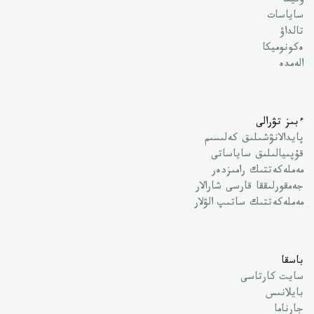
وقيعا
ساياسات
تالداۋ
ەكونوميكا
الەمدە
ءبىز تۋرالى
پايدالانۋشىلىق كەلىسىم
قۇپىيالىلىق ساياساتى
مەملەكەتتىك رامىزدەر
جەمقورلىققا قارسى شارالار
مەملەكەتتىك ساتىپ الۋلار
باسقا
سايت كارتاسى
بايلانىس
جارناما