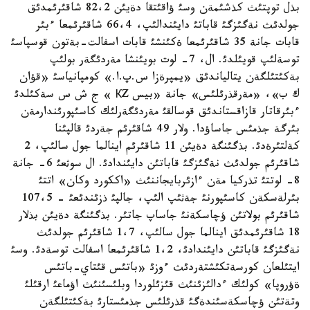
بذل توپتئث كذشئمةن وسئ ؤاقئتقا دةيئن 82،2 شاقئرئمدئق
جولدئث نةگئزگئ قاباتئ دايئندالئپ، 66،4 شاقئرئمعا ءبئر
قابات جانة 35 شاقئرئمعا ةكئنشئ قابات اسفالت-بةتون قوسپاسئ
توسةلئپ قويئلدئ. ال، 7- لوت بويئنشا مةردئگةر بولئپ
بةكئتئلگةن يتالياندئق «يمپرةزا س.پ.ا.» كومپانياسئ «قؤان
ك ب»، «مةرقذرئلئس» جانة «بيس КZ » ج ش س سةكئلدئ
ءبئرقاتار قازاقستاندئق قوسالقئ مةردئگةرلئك كاسئپورئندارمةن
بئرگة جذمئس جاساؤدا. ولار 49 شاقئرئم جةردئ قالپئنا
كةلتئرةدئ. بذگئنگة دةيئن 11 شاقئرئم اينالما جول سالئپ، 2
شاقئرئم جولدئث نةگئزگئ قاباتئن دايئندادئ. ال سوثعئ 6- جانة
8- لوتتئ تذركيا مةن ءازئربايجاننئث «اككورد وكان» اتتئ
بئرلةسكةن كاسئپورنئ جةثئپ الئپ، جالپئ ذزئندئعئ - 107،5
شاقئرئم بولاتئن ؤچاسكةنئ جاساپ جاتئر. بذگئنگة دةيئن بذلار
18 شاقئرئمدئق اينالما جول سالئپ، 1،7 شاقئرئم جولدئث
نةگئزگئ قاباتئن دايئندادئ، 1،2 شاقئرئمعا اسفالت توسةدئ. وسئ
ايتئلعان كورسةتكئشتةردئث ءوزئ «باتئس قئتاي-باتئس
ةؤروپا» كولئك ءدالئزئنئث قئزئلوردا وبلئسئنئث اؤماعئ ارقئلئ
وتةتئن ؤچاسكةسئندةگئ قذرئلئس جذمئستارئ بةكئتئلگةن