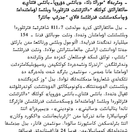
- ومئربةك ءمورالئ ذلئ، «باتئس ةؤروپا-باتئس قئتاي»
حالئقارالئق كولئك ءدالئزئنئث قئزئلوردا وبلئسئ اؤماعئنداعئ
ؤچاسكةسئنئث قذرئلئسئ قالاي ءجذرئپ جاتئر؟
- بذل حالئقارالئق كذرة جولدئث 811،7 شاقئرئمئ قئزئلوردا
وبلئسئنئث اؤماعئنان وتةدئ. ونئث جوبالئق قذنئ - 154
ميلليارد تةثگةنئ قذرايدئ. اأتوجول وبلئس ورتالئعئ مةن بارلئق
جةتئ اؤداننئث اراسئن جالعاستئراتئن بولادئ. ونئث قذرئلئسئ
ءبئتئپ، تولئق ئسكة قوسئلعان كةزدة سئر وثئرئندة
وندئرئلگةن ءارتذرلئ ونئمدةردئ كولئكپةن رةسپؤبليكامئزدئث
اؤماعئنا عانا ةمةس، سونئمةن بئرگة شةت ةلدةرگة دة
تئكةلةي شئعارؤعا مذمكئندئك تؤادئ. بذل ءوز كةزةگئندة
وبلئستئث الةؤمةتتئك-ةكونوميكالئق الةؤةتئنئث كوتةرئلؤئنة
ئقپال ةتةدئ. باتئس قئتاي-باتئس ةؤروپا» كولئك ءدالئزئنئث
قئزئلوردا وبلئسئ اؤماعئنداعئ ؤچسكةسئنئث قذرئلئسئن قازئرگئ
تاثدا يتاليانئث «ساليني»، «توديني»، «يمپرةزا» اتتئ
كومپانيالارئ جانة تذركيا مةن ءازئربايجاننئث «اككورد وكان»
اتتئ بئرلةسكةن كاسئپورنئ سالؤدا. سونئمةن قاتار، بذل جذمئسقا
شةتةلدئك كومپانيالارمةن قوسا 24 قازاقستاندئق قوسالقئ