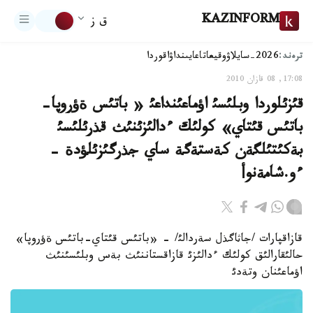
KAZINFORM
ق ز
ترەند:
2026-سايلاۋ
وقيعا
تاعايىنداۋ
اقوردا
17:08, 08 قازان 2010
قئزئلوردا وبلئسئ اؤماعئنداعئ « باتئس ةؤروپا-
باتئس قئتاي» كولئك ءدالئزئنئث قذرئلئسئ
بةكئتئلگةن كةستةگة ساي جذرگئزئلؤدة -
ءو.شامةنوأ
قازاقپارات /جاثاگذل سةردالئ/ - «باتئس قئتاي-باتئس ةؤروپا»
حالئقارالئق كولئك ءدالئزئ قازاقستاننئث بةس وبلئسئنئث
اؤماعئنان وتةدئ