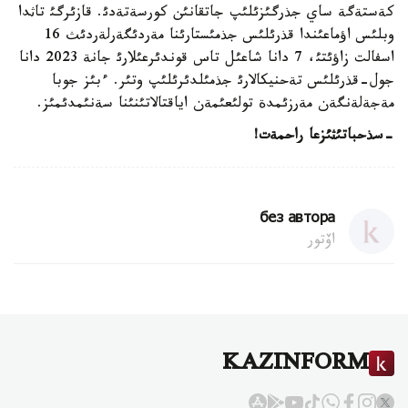
كةستةگة ساي جذرگئزئلئپ جاتقانئن كورسةتةدئ. قازئرگئ تاثدا
وبلئس اؤماعئندا قذرئلئس جذمئستارئنا مةردئگةرلةردئث 16
اسفالت زاؤئتئ، 7 دانا شاعئل تاس قوندئرعئلارئ جانة 2023 دانا
جول-قذرئلئس تةحنيكالارئ جذمئلدئرئلئپ وتئر. ءبئز جوبا
مةجةلةنگةن مةرزئمدة تولئعئمةن اياقتالاتئنئنا سةنئمدئمئز.
-سذحباتئثئزعا راحمةت!
без автора
اۆتور
KAZINFORM