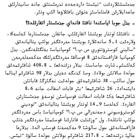
جذمئسشئلاردئث ءتيئستئ دارةجةدة تذرمئستئق جانة سانيتارلئق
جاعدايلارئن قامتاماسئز ةتؤئن باقئلاؤعا الئپ وتئر.
- بذل جوبا اياسئندا ناقتئ قانداي جذمئستار اتقارئلدئ؟
- ناقتئلئ لوتتار بويئنشا اتقارئلئپ جاتقان جذمئستارعا كةلسةك،
ولاردئث 1-5 ساندئلارئ بويئنشا مةردئگةر بولئپ يتالياندئق
"ساليني كوسترؤتتوري س.پ.ا" كومپانياسئ بةلگئلةنگةن. بذل
كومپانيا قازاقستاندئق 8 قوسالقئ مةردئگةرلئك مةكةمةلةرمةن
كةلئسئم-شارت جاساستئ. بذلار ذزئندئعئ - 408،8 شاقئرئمدئق
جولدئ سالاتئن بولادئ. وسئ كذنگة دةيئن بذلار 98 شاقئرئم اينالما
جول سالئپ، 38 شاقئرئمدئق جولدئث نةگئزگئ قاباتئن
دايئندادئ، 26 شاقئرئمعا ءبئر قابات اسفالت جانة 8،6
شاقئرئمعا ةكئ قابات اسفالت قوسپاسئن توسةؤ جذمئستارئن
اتقاردئ. كةلةسئ 9-14 لوتتار بويئنشا يتالياندئق "توديني
كوسترؤسيوني دجةنةرالي س.پ.ا" كومپانياسئ باس مةردئگةر
بولئپ تانئلدئ. ول ءوزئنئث قاتارئنا قوسئمشا مةردئگةر ةتئپ
قازاقستاندئق جول سالؤشئ 9 مةكةمةنئ قوسئپ الدئ. بذلارعا
جالپئ ذزئندئعئ - 217،8 شاقئرئم بولاتئن جولدئ سالؤئ ءتيئس.