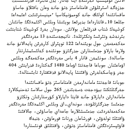
الاتئن كوميسسيا كةزئندة ايتا جاتار. بذل ماثئزدئ قذرئلئستئث
جذزةگة اسئرئلؤئن قامتاماسئز ةتؤ جانة وعان باقئلاؤ جاساؤ
ماقساتئندا كولئك جانة كوممؤنيكاسيا ءمينيسترئنئث اعئمداعئ
جئلعئ 10-قاثتارداعئ بذيرئعئ بويئنشا وبلئس اكئمدئگئ جانئنان
كوشپةلئ شتاب قذرئلعان بولاتئن. سودان بةرئ كوشپةلئ شتابتئث
بئرنةشة وتئرئسئ وتكئزئلدئ. ناتيجةسئندة 13 مةردئگةر
مةكةمةمةن جول بويئنداعئ 122 توپئراق كارةرئن پايدالانؤ جانة
ولارعا بارلاؤ جذمئستارئن جذرگئزؤ جونئندة كةلئسئمشارتتار
جاسالدئ. سونئمةن قاتار 4 باس مةردئگةر مةكةمةگة وبلئس
اؤماعئنان جوباعا قاجةتتئ اؤماعئ 1480 گةكتاردئ قذرايتئن 404
جةر ؤچاسكةلةرئن ؤاقئتشا پايدالانؤ قذقئقتارئ تابئستالدئ.
جوبانئ قاجةتتئ ماماندارمةن قامتاماسئز ةتؤ ماقساتئندا
جةرگئلئكتئ بيؤدجةت ةسةبئنةن 265 جول سالاسئ تةحنيكالارئ
ماماندارئن دايارلاؤ جانة قايتا دايارلاؤ كؤرستارئنان وتكئزؤ
جذمئسئ جذرگئزئلؤدة. سونداي-اق وبلئس اكئمدئگئ مةردئگةر
مةكةمةلةردئث جذمئسشئلارعا جاعداي جاساؤئن، جالاقئنئ
ؤاقتئلئ تولةؤئن، قورشاعان ورتانئ قورعاؤئن، ةثبةك
قاؤئپسئزدئگئن قامتاماسئز ةتؤئن، ؤاقتئلئق قونئستاردا