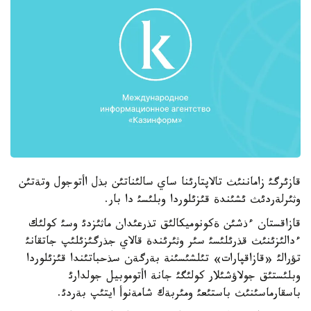
قازئرگئ زاماننئث تالاپتارئنا ساي سالئناتئن بذل اأتوجول وتةتئن
وثئرلةردئث ئشئندة قئزئلوردا وبلئسئ دا بار.
قازاقستان ءذشئن ةكونوميكالئق تذرعئدان ماثئزدئ وسئ كولئك
ءدالئزئنئث قذرئلئسئ سئر وثئرئندة قالاي جذرگئزئلئپ جاتقانئ
تؤرالئ «قازاقپارات» تئلشئسئنة بةرگةن سذحباتئندا قئزئلوردا
وبلئستئق جولاؤشئلار كولئگئ جانة اأتوموبيل جولدارئ
باسقارماسئنئث باستئعئ ومئربةك شامةنوأ ايتئپ بةردئ.