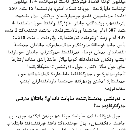
ميلليون توننا قذمدئ قيئرشئق تاستئ قوسپانئث 1،4 ميلليون
تونناسئ دايارلاندئ. جوبانئ ئسكة اسئرؤ بارئسئندا 15 مئث 250
ادامدئ جذمئسپةن قامتؤ جوسپارلانعان بولاتئن. بذل مئندةت
بئرتئندةپ ورئندالئپ جاتئر. قازئرگئ ؤاقئتتا جوبا اياسئندا 4
مئث 387 ادام جذمئسقا ورنالاستئرئلدئ، بذنئث ئشئندةگئ 2 مئث
437 ادام وسئ ءوثئردئث تذرعئندارئ، ولاردئث 1 مئث 518-ئ
باس جانة قوسالقئ مةردئگةر مةكةمةلةرگة جاثادان جذمئسقا
الئنعاندار. بذعان قوسا، قذرئلئستئ جذرگئزئپ جاتقان جوعارئدا
ايتئپ وتكةن شةتةلدئك كومپانيالار حالئقارالئق ستاندارتتارعا
ساي جول سالا الاتئن، جول-قذرئلئس تةحنيكالارئندا
تاجئريبةلةرئ مول جةرگئلئكتئ مامانداردئ كةلةشةكتة جول
جذمئستارئ ءذشئن وزدةرئنة جذمئسقا تارتاتئندارئن ايتئپ
سةندئرؤدة
- قذرئلئس جذمئستارئنئث ساپاسئ قانداي؟ باقئلاؤ دذرئس
جذرگئزئلؤدة مة؟
- جول قذرئلئسئنئث ساپاسئ جونئندة بوتةن اثگئمة جوق، ول
جاقسئ. دةگةنمةن، بذل جونئندةگئ ناقتئ قورئتئندئنئ قابئلداپ