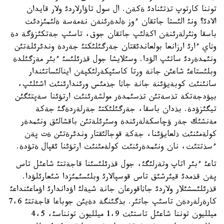
توننا كارتوپ تذتئنادئ ةكةن. ال سول تاؤارلاردئ ولار قايدان
الادئ؟ ونئ الئستا جاتقان ءوز ةلدةرئنةن نةمةسة ةلئمئزدئث
باسقا وثئرلةرئنةن اكةلئپ جاتقان جوق، تاسئپ جةتكئزؤگة دة
وثاي ءارئ ارزانعا بولعاندئقتان جةرگئلئكتئ جةردة وندئرئلةتئن
ونئمدةردئ ساتئپ الؤدا. وسئلايشا جول قذرئلئسئ ءبئر مةزگئلدة
وبلئستاعئ شاعئن جانة ورتا كاسئپكةرلئكپةن اينالئساتئندار
سانئنئث كوبةيؤئنة جانة جاثا جذمئس ورئندارئنئث اشئلئپ،
بيؤدجةتكة تذسةتئن تذسئمدةر مولشةرئنئث ارتؤئنا سةپتئگئن
تيگئزؤدة. بذدان باسقا، جةرگئلئكتئ جةرلةردةگئ جةكة
مةنشئك جةر ؤچاسكةلةرئندة وسئرئلةتئن باقشالئق ونئمدةر
كولةمئنئث ذلعايؤئنا، جةكة قوجالئقتار وندئرةتئن ةت پةن
ءسذتتئث، نان ونئمدةرئنئث كولةمئنئث ارتؤئنا ئقپال ةتؤدة.
تاعئ ءبئر اتاپ وتةرلئگئ، جول قذرئلئسئنا قاجةتتئ شاعئل تاس
پةن قذمدئ قيئرشئق تاس قوسپالارئ وبلئسئمئزدا شئعارئلؤدا.
قذرئلئسشئلار ولاردئ جاثاقورعان جانة شيةلئ اؤداندارئ اؤماعئنداعئ
كارةرلةردةن تاسئپ جاتئر. بذگئنگة دةيئن جوباعا قاجةتتئ 7،6
ميلليون توننا شاعئل تاستئث 1،9 ميلليون تونناسئ، 4،5