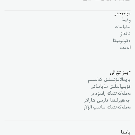
بوليمدەر
وقيعا
ساياسات
تالداۋ
ەكونوميكا
الەمدە
ءبىز تۋرالى
پايدالانۋشىلىق كەلىسىم
قۇپىيالىلىق ساياساتى
مەملەكەتتىك رامىزدەر
جەمقورلىققا قارسى شارالار
مەملەكەتتىك ساتىپ الۋلار
باسقا