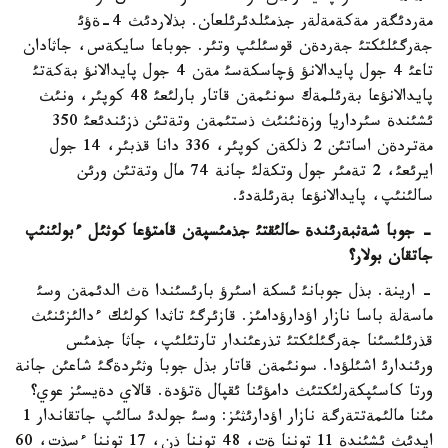
مةردئگةر مةكةمةلةر جذمئلدئرئلعان. بذلاردئث 4-ةؤئ
جةرگئلئكتئ جةردةن قوسئلئپ وتئر. جوباعا سايكةس، جاثادان
تاعئ 4 جول پايدالانؤ ؤچاسكةسئ مةن 4 جول پايدالانؤ بةكةتئ
پايدالانؤعا بةرئلمةك سونئمةن قاتار بارلئعئ 48 كوپئر، ونئث
ئشئندة سئرداريا وزةنئنئث ذستئمةن وتةتئن ذزئندئعئ 350
مةتردةن اساتئن 2 ذلكةن كوپئر، 336 دانا قذبئر، 14 جول
ايرئعئ، 2 تةمئر جول وتكةلئ جانة 74 مال وتةتئن ورئن
سالئنئپ، پايدالانؤعا بةرئلةدئ.
- جوبا شةثبةرئندة حالئقتئ جذمئسپةن قامتؤعا كوثئل ءبولئنئپ
جاتقان بولار؟
- ارينة. بذل جوبانئ ئسكة اسئرؤ بارئسئندا ةث الدئمةن وسئ
ماسةلة باسا نازار اؤدارؤدامئز. قازئرگئ تاثدا كولئك ءدالئزئنئث
قذرئلئسئنا جةرگئلئكتئ تذرعئندار تارتئلئپ، جاثا جذمئس
ورئندارئ اشئلؤدا. سونئمةن قاتار بذل جوبا وثئردةگئ شاعئن جانة
ورتا كاسئپكةرلئكتئث دامؤئنا ئقپال ةتؤدة. قالاي دةيسئز عوي؟
مئنا مالئمةتتةرگة نازار اؤدارئثئز: وسئ جولدئ سالئپ جاتقاندار 1
ايدئث ئشئندة 11 توننا ةت، 48 توننا ذن، 17 توننا ءسذت، 60