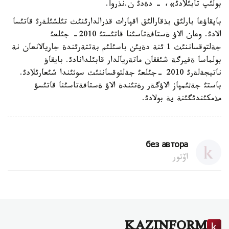
بولئپ تابئلادئ»، - دةدئ ن.نذروأ.
بايقاؤعا بارلئق بذقارالئق اقپارات قذرالدارئنئث تئلشئلةرئ قاتئسا
الادئ. وعان الاؤ ةستافةتاسئنا قاتئستئ 2010- جئلعئ
جةلتوقساننئث 1 ئنة دةيئن باسئلئم بةتتةرئندة جاريالانعان نة
بولماسا ةفيرگة شئققان ماتةريالدار قابئلدانادئ. بايقاؤ
ناتيجةلةرئ 2010 -جئلعئ جةلتوقساننئث سوثئندا شئعارئلادئ.
باستئ جةثئمپاز الاؤگةر رةتئندة الاؤ ةستافةتاسئنا قاتئسؤ
مذمكئندئگئنة ية بولادئ.
без автора
اۆتور
KAZINFORM