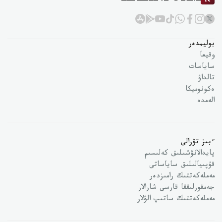
بوليمدەر
وقيعا
ساياسات
تالداۋ
ەكونوميكا
الەمدە
ءبىز تۋرالى
پايدالانۋشىلىق كەلىسىم
قۇپىيالىلىق ساياساتى
مەملەكەتتىك رامىزدەر
جەمقورلىققا قارسى شارالار
مەملەكەتتىك ساتىپ الۋلار