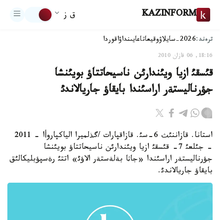
KAZINFORM
ق ز
ترەند:
2026-سايلاۋ
وقيعا
تاعايىنداۋ
اقوردا
18:16, 06 قازان 2010
قئسقئ ازيا ويئندارئن ناسيحاتتاؤ بويئنشا
جؤرناليستةر اراسئندا بايقاؤ جاريالاندئ
استانا. قازاننئث 6-سئ. قازاقپارات /گذلميرا الياكپاروأا - 2011
- جئلعئ 7- قئسقئ ازيا ويئندارئن ناسيحاتتاؤ بويئنشا
جؤرناليستةر اراسئندا «جاثا بةلةستةر الاؤئ» اتتئ رةسپؤبليكالئق
بايقاؤ جاريالاندئ.