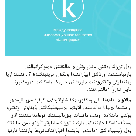
بذل تؤرالئ بذگئن «نذر وتان» حالئقتئق دةموكراتيالئق
پارتياسئنئث ورتالئق اپپاراتئندا وتكةن بريفينگئدة 7-قئسقئ ازيا
ويئندارئن وتكئزؤدئث ةلوردالئق ديرةكسياسئنئث ديرةكتورئ
نايل نذروأ ءمالئم ةتتئ.
«الاؤ ةستافةتاسئن وتكئزؤدةگئ شارالاردئث ءبئرئ جؤرناليستةر
اراسئندا «جاثا بةلةستةر الاؤئ» رةسپؤبليكالئق بايقاؤئن وتكئزؤ
بولئپ تابئلادئ. ونئث ماقساتئ جؤرناليستئك قوعامداستئقتئ الاؤ
ةستافةتاسئنا دايئندئق بارئسئ تؤرالئ حابارلار تاراتؤ مةن حالئقتئ
بذل وليمپيادالئق ءداستذر جايئندا اقپاراتتاندئرؤعا بارئنشا تارتؤ