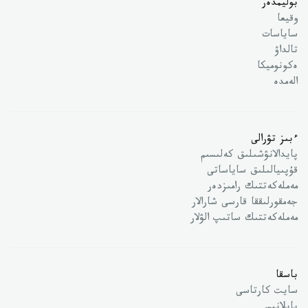
بوليمدەر
وقيعا
ساياسات
تالداۋ
ەكونوميكا
الەمدە
ءبىز تۋرالى
پايدالانۋشىلىق كەلىسىم
قۇپىيالىلىق ساياساتى
مەملەكەتتىك رامىزدەر
جەمقورلىققا قارسى شارالار
مەملەكەتتىك ساتىپ الۋلار
باسقا
سايت كارتاسى