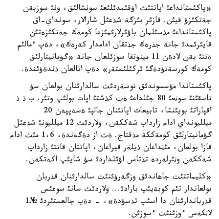
«پاكئستانداعئ اپاتتئث اؤقئمدئلئعئ سونشالئق، ونئ سوزبةن
جةتكئزؤ قيئن. قازئر بئزگة شذعئل شارالار، سونداي-اق
پاكئستانداعئ مذسئلمان باؤئرلارئمئزعا كومةك جةتكئزةتئن
قايئرئمدئ جانة جذرةك جذتقان ادامدار كةرةك»، دةپ ءمالئم
ةتتئ بةن لادةن 11 مينؤتقا سوزئلعان جانة «گؤمانيتارلئق
كومةك كورسةتؤدةگئ ئركئلئستةر» دةپ اتالعان ذندةؤئندة.
پاكئستاندا مؤسسوندئق نوسةردئث سالدارئنان بولعان سؤ
تاسقئنئ سوثعئ 80 جئلداعئ ةث كذشتئ اپات بولئپ وتئر. ب ذ ذ
اقپاراتئ بويئنشا، تابيعات اپاتئنان جالپئ ةسةپپةن 20
ميلليونداي ادام زارداپ شةككةن، ولاردئث 12 ميلليونئ شذعئل
گؤمانيتارلئق كومةككة مذقتاج. ةث از دةگةندة، 1،6 مئث ادام
قازا بولعان، مئثداعان ذيلةر قيراعان، اپاتتان قاتتئ زارداپ
شةككةن وثئرلةردة تذتاس اؤئلداردئ سؤ شايئپ اكةتكةن.
«كليماتتئث جاهاندئق وزگةرؤئنئث سالدارئنان قذربان
بولعاندار تئم كوبةيئپ بارادئ... ولاردئث سانئ سوعئس
قذرباندارئنان دا اسئپ تذسؤدة»، - دةپ جالعستئردئ №1
لاثكةس ءوزئنئث ءسوزئن.