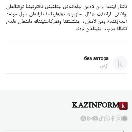
قاثتار ايئندا بةن لادةن جاهاندئق جئلئمئق تاقئرئبئنا توقتالعان
بولاتئن. ارابتئث «ءال-جازيرا» تةلةارناسئ تاراتقان سول جولعئ
ذندةؤئندة بةن لادةن، جئلئمئققا ونةركاسئپتئك دامئعان ةلدةر
كئنالئ دةپ، ايئپتاعان ةدئ.
без автора
اۆتور
KAZINFORM