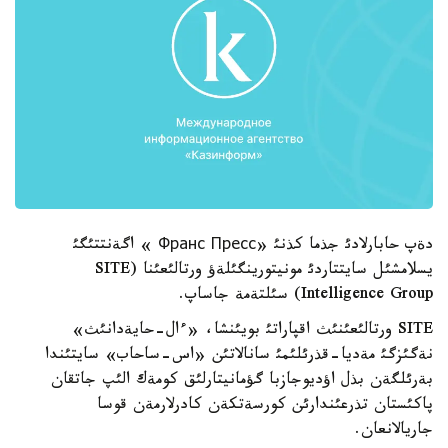
دةپ حابارلادئ جذما كذنئ «Франс Пресс » اگةنتتئگئ
يسلامشئل سايتتاردئ مونيتورينگئلةؤ ورتالئعئنا (SITE
Intelligence Group) سئلتةمة جاساپ.
SITE ورتالئعئنئث اقپاراتئ بويئنشا، «ءال-حايةدانئث»
نةگئزگئ مةديا-قذرئلئمئ سانالاتئن «اس-ساحاب» سايتئندا
بةرئلگةن بذل اؤديوجازبا گؤمانيتارلئق كومةك الئپ جاتقان
پاكئستان تذرعئندارئن كورسةتكةن كادرلارمةن قوسا
جاريالانعان.