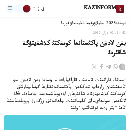
KAZINFORM
ق ز
ترەند:
2026-سايلاۋ
وقيعا
تاعايىنداۋ
اقوردا
14:42, 02 قازان 2010
بةن لادةن پاكئستانعا كومةكتئ كذشةيتؤگة
شاقئردئ
استانا. قازاننئث 2-سئ . قازاقپارات - ؤساما بةن لادةن سؤ
تاسقئنئنان زارداپ شةككةن پاكئستاندئقتارعا گؤمانيتارلئق
كومةكتئ كذشةيتؤگة شاقئرعان اؤديومالئمدةمة جاسادئ. №1
لاثكةس سونداي-اق كليماتتئث جاهاندئق وزگةرؤ پروبلةماسئنا
تاعئ ءبئر رةت توقتالئپ ءوتتئ