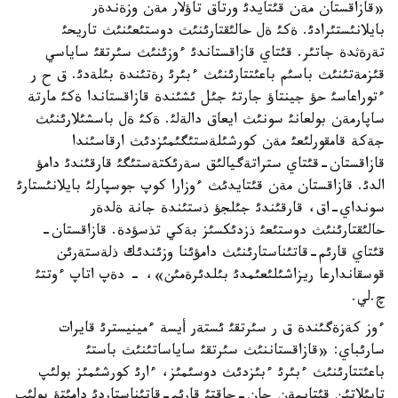
«قازاقستان مةن قئتايدئ ورتاق تاؤلار مةن وزةندةر
بايلانئستئرادئ. ةكئ ةل حالئقتارئنئث دوستئعئنئث تاريحئ
تةرةثدة جاتئر. قئتاي قازاقستاندئ ءوزئنئث سئرتقئ ساياسي
قئزمةتئنئث باسئم باعئتتارئنئث ءبئرئ رةتئندة بئلةدئ. ق ح ر
ءتوراعاسئ حؤ جينتاؤ جارتئ جئل ئشئندة قازاقستاندا ةكئ مارتة
ساپارمةن بولعانئ سونئث ايعاق دالةلئ. ةكئ ةل باسشئلارئنئث
جةكة قامقورلئعئ مةن كورشئلةستئگئمئزدئث ارقاسئندا
قازاقستان-قئتاي ستراتةگيالئق سةرئكتةستئگئ قارقئندئ دامؤ
الدئ. قازاقستان مةن قئتايدئث ءوزارا كوپ جوسپارلئ بايلانئستارئ
سونداي-اق، قارقئندئ جئلجؤ ذستئندة جانة ةلدةر
حالئقتارئنئث دوستئعئ ذزدئكسئز بةكي تذسؤدة. قازاقستان-
قئتاي قارئم-قاتئناستارئنئث دامؤئنا وزئندئك ذلةستةرئن
قوسقاندارعا ريزاشئلئعئمدئ بئلدئرةمئن»، - دةپ اتاپ ءوتتئ
چ.لي.
ءوز كةزةگئندة ق ر سئرتقئ ئستةر أيسة ءمينيسترئ قايرات
سارئباي: «قازاقستاننئث سئرتقئ ساياساتئنئث باستئ
باعئتتارئنئث ءبئرئ ءبئزدئث دوسئمئز، ءارئ كورشئمئز بولئپ
تابئلاتئن قئتايمةن جان-جاقتئ قارئم-قاتئناستاردئ دامئتؤ بولئپ