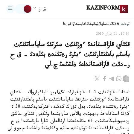
KAZINFORM
ق ز
ترەند:
2026-سايلاۋ
وقيعا
تاعايىنداۋ
اقوردا
10:34, 01 قازان 2010
قئتاي قازاقستاندئ ءوزئنئث سئرتقئ ساياساتئنئث
باسئم باعئتتارئنئث ءبئرئ رةتئندة بئلةدئ - ق ح
ر-دئث قازاقستانداعئ ةلشئسئ چ.لي
استانا. قازاننئث 1-ئ. قازاقپارات /گذلميرا الياكپاروأا/ - قئتاي
قازاقستاندئ ءوزئنئث سئرتقئ ساياساتئنئث باسئم باعئتتارئنئث
ءبئرئ رةتئندة بئلةدئ. بذل تؤرالئ كةشة، قئركذيةكتئث 30 ئ
كذنئ استاناداعئ بةيجئث پالاس سارايئندا وتكةن قئتاي حالئق
رةسپؤبليكاسئنئث 61 جئلدئعئنا ارنالعان شارا بارئسئندا ق ح
ر-دئث قازاقستانداعئ توتةنشة جانة وكئلةتتئ ةلشئسئ چجوؤ لي