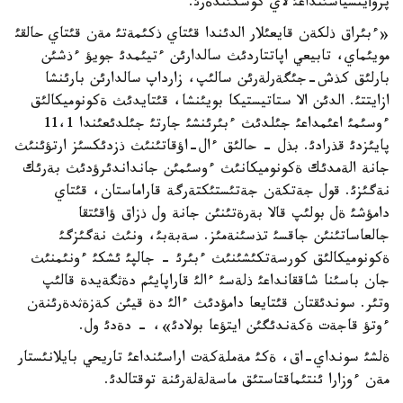
پروأينسياسئنداعئ لاي كوشكئندةرئ.
«ءبئراق ذلكةن قايعئلار الدئندا قئتاي ذكئمةتئ مةن قئتاي حالقئ
مويئماي، تابيعي اپاتتاردئث سالدارئن ءتيئمدئ جويؤ ءذشئن
بارلئق كذش-جئگةرلةرئن سالئپ، زارداپ سالدارئن بارئنشا
ازايتتئ. الدئن الا ستاتيستيكا بويئنشا، قئتايدئث ةكونوميكالئق
ءوسئمئ اعئمداعئ جئلدئث ءبئرئنشئ جارتئ جئلدئعئندا 11،1
پايئزدئ قذرادئ. بذل - حالئق ءال-اؤقاتئنئث ذزدئكسئز ارتؤئنئث
جانة الةمدئك ةكونوميكانئث ءوسئمئن جانداندئرؤدئث بةرئك
نةگئزئ. قول جةتكةن جةتئستئكتةرگة قاراماستان، قئتاي
دامؤشئ ةل بولئپ قالا بةرةتئنئن جانة ول ذزاق ؤاقئتقا
جالعاساتئنئن جاقسئ تذسئنةمئز. سةبةبئ، ونئث نةگئزگئ
ةكونوميكالئق كورسةتكئشئنئث ءبئرئ - جالپئ ئشكئ ءونئمنئث
جان باسئنا شاققانداعئ ذلةسئ ءالئ قاراپايئم دةثگةيدة قالئپ
وتئر. سوندئقتان قئتايعا دامؤدئث ءالئ دة قيئن كةزةثدةرئنةن
ءوتؤ قاجةت ةكةندئگئن ايتؤعا بولادئ»، - دةدئ ول.
ةلشئ سونداي-اق، ةكئ مةملةكةت اراسئنداعئ تاريحي بايلانئستار
مةن ءوزارا ئنتئماقتاستئق ماسةلةلةرئنة توقتالدئ.