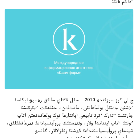
ءمالئم ةتتئ
چ.لي ءوز سوزئندة 2010- جئل قئتاي حالئق رةسپؤبليكاسئ
ءذشئن جةثئل بولماعانئن، ماسةلةن، جئلدئث ءبئرئنشئ
جارتئسئ ءتذرلئ ءئرئ تابيعي اپاتتارعا تولئ بولعاندئعئن اتاپ
ءوتتئ. اتاپ ايتقاندا ولار، وثتذستئك پروأينسياداعئ قذرعاقشئلئق،
شينحاي پروأينسياسئنداعئ كذشتئ زئلزالالار، گانسؤ