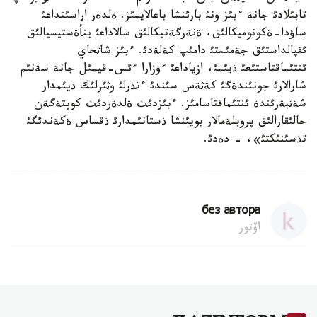
تابئلادئ جانة ءبئز ونئ بارئنشا باعالايمئز. ةلدةر اراسئنداعئ
ساؤدا-ةكونوميكالئق، ةنةرگةتيكالئق سالاداعئ ينأةستيسيالئق
ئقپالداستئق جةمئستئ دامئپ كةلةدئ. ءبئز شاثحاي
ئنتئماقتاستئعئ ذيئمئ، ازياداعئ ءوزارا ءئس-قيمئل جانة سةنئم
شارالارئ جونئندةگئ كةثةس سئندئ ءتذرلئ وثئرلئك ذيئمدار
شةثبةرئندة ئنتئماقتاسامئز. ءبئزدئث ةلدةردئث كوپتةگةن
حالئقارالئق پروبلةمالار بويئنشا ذستانئمدارئ ذقساس ةكةندئگئ
تذسئنئكتئ»، - دةدئ.
без автора
اۆتور