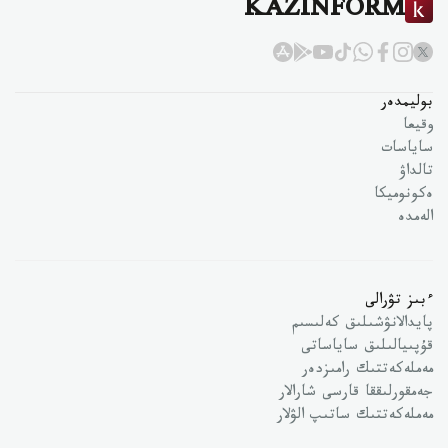
KAZINFORM
بوليمدەر
وقيعا
ساياسات
تالداۋ
ەكونوميكا
الەمدە
ءبىز تۋرالى
پايدالانۋشىلىق كەلىسىم
قۇپىيالىلىق ساياساتى
مەملەكەتتىك رامىزدەر
جەمقورلىققا قارسى شارالار
مەملەكەتتىك ساتىپ الۋلار