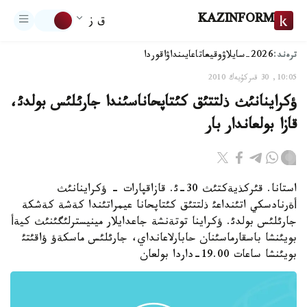
KAZINFORM
ق ز
ترەند:
2026-سايلاۋ
وقيعا
تاعايىنداۋ
اقوردا
10:05, 30 قىركۇيەك 2010
ؤكراينانئث ذلتتئق كئتاپحاناسئندا جارئلئس بولدئ،
قازا بولعاندار بار
استانا. قئركذيةكتئث 30-ئ. قازاقپارات - ؤكراينانئث
أةرنادسكي اتئنداعئ ذلتتئق كئتاپحانا عيمراتئندا كةشة كةشكة
جارئلئس بولدئ. ؤكراينا توتةنشة جاعدايلار مينيسترلئگئنئث كيةأ
بويئنشا باسقارماسئنان حابارلاعانداي، جارئلئس ماسكةؤ ؤاقئتئ
بويئنشا ساعات 19.00-داردا بولعان