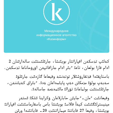
كةلئپ تذسكةن اقپاراتتار بويئنشا، جارئلئستئث سالدارئنان 2
ادام قازا بولعان، تاعئ ءبئر ادام جاراقاتپةن اؤرؤحاناعا تذسكةن.
باستاپقئدا قذتقارؤشئلار توتةنشة وقيعاعا گازدئث جارئلؤئ
سةبةپ بولؤئ مذمكئن دةپ پايئمداعان ةدئ. ءبئراق كةيئننةن،
جارئلئستئث بولماعانئ تؤرالئ مالئمدةمة جاسالدئ.
وقيعانئث ءمان-ءجايئن حابارلاعان ؤكراينا ئشكئ ئستةر
مينيسترلئگئنئث كيةأ قالاسئ بويئنشا باس باسقارماسئنئث اقپاراتئ
بويئنشا، وقيعا 27 قاباتتئ عيماراتتئث 20- قاباتئندا ورئن