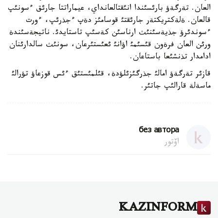
العان. تةرگةؤ بارئسئندا انئقتالعانداي، عيماراتتا جارئق ءسونئپ
قالعان. ةلةكتريكتةر جارئقتئ قوسامئز دةپ ءجذرئپ، ءورت
ءسوندئرؤ جذيةسئنئث ارناسئن كةسئپ تاستايدئ. ناتيجةسئندة
ورئن العان فرةون قئسئمئ اؤانئ ئعئستئرعان، سونئث سالدارئنان
ادامدار تذنشئعا باستاعان.
قازئر تةرگةؤ امالئ جذرگئزئلؤدة، قئلمئستئق ءئس قوزعاؤ تؤرالئ
ماسةلة قارالئپ جاتئر.
без автора
اۆتور
KAZINFORM