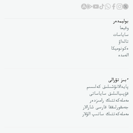
بوليمدەر
وقيعا
ساياسات
تالداۋ
ەكونوميكا
الەمدە
ءبىز تۋرالى
پايدالانۋشىلىق كەلىسىم
قۇپىيالىلىق ساياساتى
مەملەكەتتىك رامىزدەر
جەمقورلىققا قارسى شارالار
مەملەكەتتىك ساتىپ الۋلار