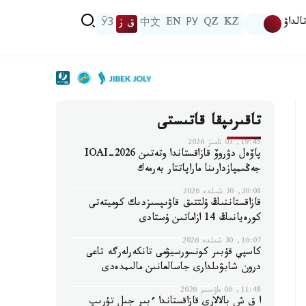
الداۋ
KZ
QZ
РУ
EN
中文
ق ز
ЎЗ
تاقىرىپقا قاتىستى
19:45, 03 تامىز 2026
پاۆەل دۋروۆ قازاقستاندا وتەتىن IOAI-2026
جەڭىمپازدارىنا ماراپاتتار بەرمەك
20:08, 30 شىلدە 2026
قازاقستاننىڭ ۇلتتىق قاۋىپسىزدىك كوميتەتى
كورەيانىڭ 14 ازاماتىن ۇستادى
16:07, 30 شىلدە 2026
كاسپي قۇبىر كونسورسيۋمى تانكەرلەرگە تاعى
درون شابۋىلدارى جاسالعانىن مالىمدەدى
11:48, 06 ماۋسىم 2026
ا ق ش بالالارى قازاقستاندا ءبىر جىل تۇرىپ