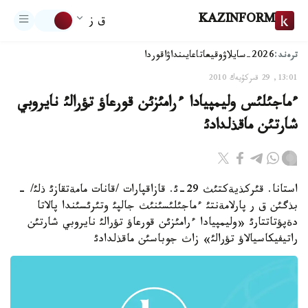
KAZINFORM
ق ز
ترەند:
2026-سايلاۋ
وقيعا
تاعايىنداۋ
اقوردا
13:01, 29 قىركۇيەك 2010
ءماجئلئس وليمپيادا ءرامئزئن قورعاؤ تؤرالئ نايروبي
شارتئن ماقذلدادئ
استانا. قئركذيةكتئث 29-ئ. قازاقپارات /قانات مامةتقازئ ذلئ/ -
بذگئن ق ر پارلامةنتئ ءماجئلئسئنئث جالپئ وتئرئسئندا پالاتا
دةپؤتاتتارئ «وليمپيادا ءرامئزئن قورعاؤ تؤرالئ نايروبي شارتئن
راتيفيكاسيالاؤ تؤرالئ» زاث جوباسئن ماقذلدادئ