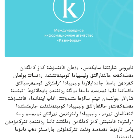
نايروبي شارتئنا سايكةس، بذعان قاتئسؤشئ كةز كةلگةن
مةملةكةت حالئقارالئق وليمپيادا كوميتةتئنئث رذقساتئ بولعان
كةزدةن باسقا جاعدايلاردا وليمپيادا ءرامئزئن كوممةرسيالئق
ماقساتتا تاثبا نةمةسة باسقا بةلگئ رةتئندة پايدالانؤعا ءتيئستئ
شارالار جولئمةن تيئم سالؤعا مئندةتتئ. اتاپ ايتقاندا، قاتئسؤشئ
مةملةكةتتةر حالئقارالئق وليمپيادا كوميتةتئنئث جارعئسئندا
انئقتالعان تذردة، وليمپيادا رامئزئنةن تذراتئن نةمةسة وسئ
ءرامئزدئ قامتيتئن كةز كةلگةن بةلگئنئ تاثبا رةتئندة تئركةؤدةن
باس تارتؤعا نةمةسة ونئث تئركةلؤئن جارامسئز دةپ تانؤعا
مئندةتتئ.