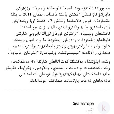
«سپورتتئ دامئتؤ، ونئ ناسيحاتتاؤ جانة وليمپيادا رةزةرأئن
دايارلاؤ قازاقستان ءذشئن باستئ ماقسات. بذعان 2011 -جئلئ
ةلئمئزدئث قوس قالاسئندا وتةتئن 7- قئسقئ ازيا ويئندارئن
ذيئمداستئرؤ جانة وتكئزؤ ايقئن دالةل. زاث جوباسئندا
قامتئلعان وليمپيادا ءرامئزئن قورعاؤ تؤرالئ نايروبي شارتئن
قابئلداؤ ةلئمئزدئث بةدةلئن ارتتئرؤعا دا وث ئقپال ةتةدئ.
شارت وليمپيادا رامئزدةرئن زاثسئز پايدالانؤدئ بولدئرمايدئ»، -
دةدئ ق ر ادئلةت ءمينيسترئنئث ورئنباسارئ ءامئرحان امانبايةأ.
ونئث ايتؤئنشا، بذگئنگئ كذنئ اتالعان شارتقا 47 مةملةكةت،
ونئث ئشئندة ت م د-نئث رةسةي، بةلارؤس، ؤكراينا، قئرعئز
جانة تاجئكستان مةملةكةتتةرئ قول قويعان. ءماجئلئس
ماقذلداعان قذجات پارلامةنت سةناتئنا جولدانادئ.
без автора
اۆتور