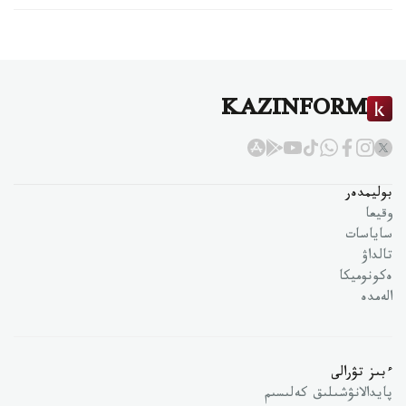
KAZINFORM
بوليمدەر
وقيعا
ساياسات
تالداۋ
ەكونوميكا
الەمدە
ءبىز تۋرالى
پايدالانۋشىلىق كەلىسىم