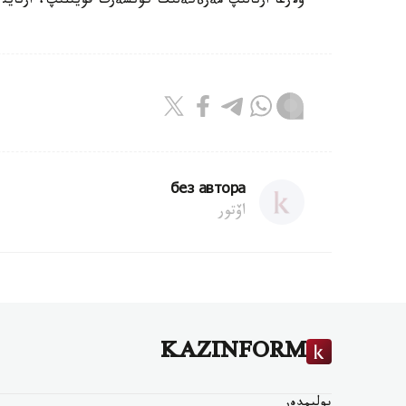
ولارعا ارنالئپ مةرةكةلئك كونسةرت قويئلئپ، ارنايئ 
без автора
اۆتور
KAZINFORM
بوليمدەر