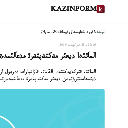
KAZINFORM
ترەند:
اقوردا
تاعايىنداۋ
وقيعا
2026-سايلاۋ
17:16, 28 قىركۇيەك 2010
الماتئدا ذيعئر مةكتةپتةرئ مذعالئم
الماتئ. قئركذيةكتئث 28-ئ. قازاق
ذيئمداستئرؤئمةن ذيعئر مةكتةپتةرئ مذعالئمدةرئ