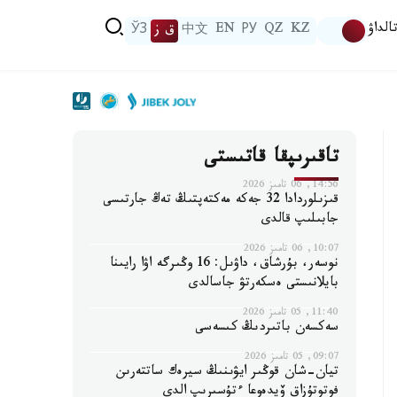
الداۋ
KZ
QZ
РУ
EN
中文
ق ز
ЎЗ
تاقىرىپقا قاتىستى
14:56, 06 تامىز 2026
قىزىلوردادا 32 جەكە مەكتەپتىڭ تەڭ جارتىسى
جابىلىپ قالدى
10:07, 06 تامىز 2026
نوسەر، بۇرشاق، داۋىل: 16 وڭىرگە اۋا رايىنا
بايلانىستى ەسكەرتۋ جاسالدى
11:40, 05 تامىز 2026
سەكسەن باتىردىڭ كىسەسى
09:07, 05 تامىز 2026
تيان-شان قوڭىر ايۋىنىڭ سيرەك ساتتەرىن
فوتوتۇزاق ۆيدەوعا ءتۇسىرىپ الدى