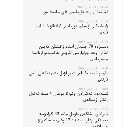
11:42, 04 تامىز 2026
الماتىدا ل ر ت قۇرىلىسى قاي ساتىدا تۇر
15:42, 03 تامىز 2026
زايسانداعى اۋەجاي قۇرىلىسى اياقتالۋعا تاياپ
قالدى
15:06, 03 تامىز 2026
ەلىمىزدە 70 جىلدان استام ۋاقىتتان كەيىن
العاش رەت جولبارىس تاريحي مەكەندەۋ ارەالىنا
جىبەرىلدى
14:52, 03 تامىز 2026
اباي وبلىسىندا تاعى ءبىر اۋىل ىشىمدىكتەن باس
تارتتى
14:23, 03 تامىز 2026
شىلدەدە شەكارادان وتپەك بولعان 4 مىڭ شەتەل
ازاماتى ۇستالدى
07:12, 03 تامىز 2026
نايزاعاي، شاڭدى داۋىل جانە 42 گرادۋسقا
دەيىنگى اپتاپ ىستىق: 17 وڭىردە ەسكەرتۋ