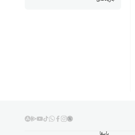
جاريالاندى
باسقا