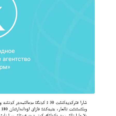
شارا قئركذيةكتئث 30 ئ كذنگئ مذعالئمد
وب