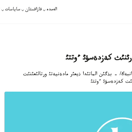
الەمدە
قازاقستان
ساياسات
ت
دةرئنئث كةزدةسؤئ ءوتتئ
پارات /ةربول ازانبةك/ - بذگئن الماتئدا ذيعئر مادةنيةتئ ورتالئعئنئث
نئث كةزدةسؤئ ءوتتئ