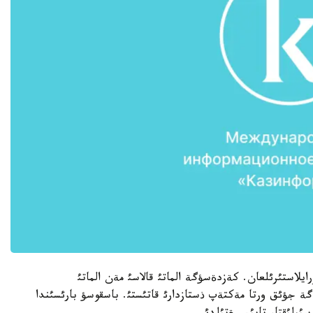
ةر كذنئنة ورايلاستئرئلعان. كةزدةسؤگة الماتئ قالاسئ مةن الماتئ
لئسئنئث تالعار، ةثبةكشئ قازاق اؤداندارئنان 180 گة جؤئق ورتا مةكتةپ ذستازدارئ قاتئستئ. باسقوسؤ بارئسئندا