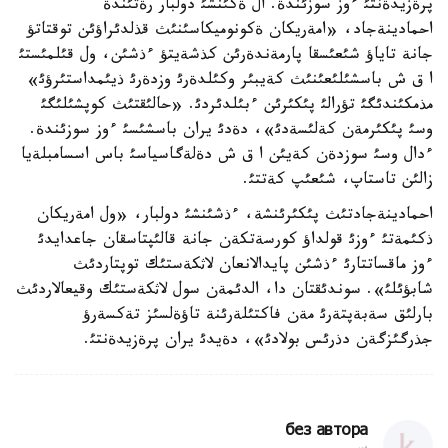
پرةزيدةنتئ ءوز سوزئندة. ال ةكئنشئ دولبار رةتئندة
احمادينةجاد، «امةريكان ةكونوميكاسئنئث قذلدئراؤئن توقتاتؤ
جانة تاياؤ شئعئسقا پارمةندةرئن كذشةيتؤ ءذشئن، ول قئلمئستئ
ا ق ش باسشئلئعئنئث كةيبئر وكئلدةرئ وزدةرئ ذيئمداستئرؤئ»
مذمكئندئگئ تؤرالئ پئكئرئن ءبئلدئردئ. «حالئقتئث كوپشئلئگئ
وسئ پئكئرمةن كةلئسةدئ»، دةدئ يران باسشئسئ ءوز سوزئندة.
ءدال وسئ سوزدةن كةيئن ا ق ش دةلةگاسياسئ باس اسسامبلةيا
زالئن تاستاپ، شئعئپ كةتتئ.
احمادينةجادتئث پئكئرئنشة، ءذشئنشئ دولبار، «ول امةريكان
ذكئمةتئ ءوزئ قولداؤ كورسةتكةن جانة قالئپتاسقان جاعدايدئ
ءوز ماقساتتارئ ءذشئن پايدالانعان لاثكةستئك توپتاردئث
شابؤئلئ». سوندئقتان دا، الدئمةن سول لاثكةستئك وقيعالاردئث
بارلئق سةبةپتةرئ مةن فاكتئلةرئنة تاؤةلسئز تةكسةرؤ
جذرگئزگةن دذرئس بولادئ»، دةيدئ يران پرةزيدةنتئ.
без автора