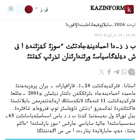
KAZINFORM
ق ز
ترەند:
2026-سايلاۋ
وقيعا
تاعايىنداۋ
اقوردا
14:24, 24 قىركۇيەك 2010
ب ذ ذ-دا احمادينةجادتئث ءسوزئ كةزئندة ا ق
ش دةلةگاسياسئ ورئندارئنان تذرئپ كةتتئ
استانا. قئركذيةكتئث 24-ئ. قازاقپارات - يران پرةزيدةنتئ
ماحمذد احمادينةجاد بئرئككةن ذلتتار ذيئمئن «2001 -جئلعئ
قئركذيةكتئث 11 ئندةگئ لاثكةستئك ارةكةتتةرمةن بايلانئستئ
فاكتئلةردئ تةكسةرؤ ءذشئن تاؤةلسئز توپ قذرؤعا» شاقئردئ.
بذل تؤرالئ ول بةيسةنبئ كذنئ ب ذ ذ باس اسسامبلةياسئنئث 65-
سةسسياسئندا جالپئ ساياسي جارئس ءسوز بارئسئندا ءمالئم
ةتتئ، دةپ حابارلايدئ يتار-ت ا س س اگةنتتئگئ