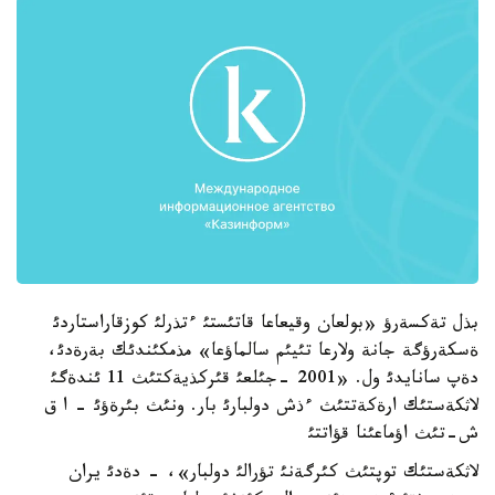
بذل تةكسةرؤ «بولعان وقيعاعا قاتئستئ ءتذرلئ كوزقاراستاردئ
ةسكةرؤگة جانة ولارعا تئيئم سالماؤعا» مذمكئندئك بةرةدئ،
دةپ سانايدئ ول. «2001 -جئلعئ قئركذيةكتئث 11 ئندةگئ
لاثكةستئك ارةكةتتئث ءذش دولبارئ بار. ونئث بئرةؤئ - ا ق
ش-تئث اؤماعئنا قؤاتتئ
لاثكةستئك توپتئث كئرگةنئ تؤرالئ دولبار»، - دةدئ يران