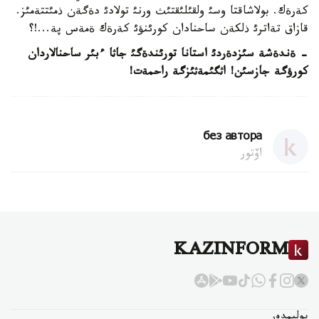
كةرةك. بولاشاقتا وسئ ولقئلئقتئث ورنئ تولادئ دةگةن ذمئتتةمئز.
قازاق تةاترئ ذلكةن ساحنادان كورئنؤئ كةرةك ةمةس پة...!؟
- ةندةشة سئزدةردئ استانا تورئندةگئ جاثا ءبئر ساحنالاردان
كورؤگة جازسئن! اثگئمةثئزگة راحمةت!
без автора
اۆتور
KAZINFORM
بوليمدەر