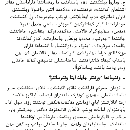
ج. وماروأ بيلئكتئث دة، باسقانئث دا رذقساتئنا قاراماستان تةاتر
اشئلعان كذننئث ةرتةثئندة، مةكةمة اتئن «اقمولا وبلئستئق
قازاق تةاترئ» دةپ ايعايلاتئپ قويئپ جئبةرةدئ. ول كئسئنئث
جوعارئداعئ ءبئز كةلتئرگةن ءسوزئن، ياعني «بذل اقمولا
ةمةس، سةلينوگراد قالاسئ» دةگةندةرگة ايتقانئن، جاقاثنئث
جانئندا ءجذرئپ، دةمةؤ بولعان جانداردئث كةز كةلگةنئ
بئلةدئ. سولاردئث ءبئرئ، ق.قؤانئشبايةأ اتئنداعئ قازاق
مؤزئكالئق دراما تةاترئنئث ءارتئسئ، تةاتر قالانعان كذننةن
باستاپ كيةلئ شاثئراقتئث ساحناسئنان تذسپةي كةلة جاتقان
ونةر يةسئ باقئت يسابةكوأا.
- وقئرمانعا ءوزئثئز جايلئ ايتا وتئرساثئز؟
- تؤعان جةرئم قازاقتئث تالاي الئبئنئث، تالاي اسئلئنئث جةر
اناسئ اتانعان سةمةي ءوثئرئ، ناقتئراق ايتسام، اياگوز قالاسئ.
ارعئ اتالارئمئز اباي اؤدانئن مةكةندةنگةن توبئقتئ رؤئ. سول اتا-
بابامئزدان امانات بولئپ قالعان قذندئزدئ دةگةن جةرئمئز بار.
مةكتةپ قابئرعاسئن سةمةي وبلئسئ، بارشاتاس اؤئلئندا
اياقتادئم. جاستايئمنان ولةث-جئرعا جاقئن بولئپ وسكةن مةن