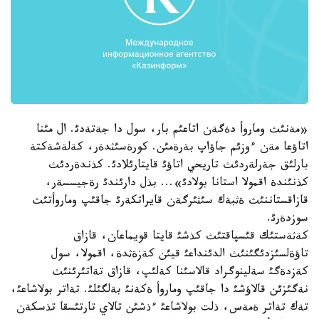
«مةنئث وماروأ دةگةن اتاعئم بار، سول دا جةتةدئ. ال مئنا
اتاؤعا مةن ءوزئم جاؤاپ بةرةمئن. كورةسئثدةر، كةلةشةكتة
بارلئق جةرلةردئث تاريحي اتاؤئ قايتارئلادئ. كذندةردئث
كذنئندة اقمولا استانا بولادئ»... بذل دارئندئ رةجيسسةر،
قازاقستاننئث ةثبةك سئثئرگةن قايراتكةرئ جاقئپ وماروأتئث
سوزدةرئ.
كةثةستئك قئسپاقتئث كذشئ قايتا قويماعان، قازاق
تاؤةلسئزدئگئنئث الدئنداعئ قيئن كةزةثدة، اقمولا، سول
كةزدةگئ سةلينوگراد قالاسئنا كةلئپ، قازاق تةاتئرئنئث
نةگئزئن قالاؤشئ دا جاقئپ وماروأ ةكةنئ بةلگئلئ. تةاتر بولاشاعئ،
تةك تةاتر ةمةس، ذلت بولاشاعئ ءذشئن تالاي تارتئسقا تذسكةن