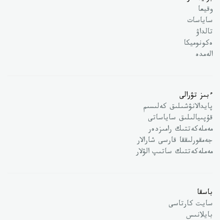
وقيعا
ساياسات
تالداۋ
ەكونوميكا
الەمدە
ءبىز تۋرالى
پايدالانۋشىلىق كەلىسىم
قۇپىيالىلىق ساياساتى
مەملەكەتتىك رامىزدەر
جەمقورلىققا قارسى شارالار
مەملەكەتتىك ساتىپ الۋلار
باسقا
سايت كارتاسى
بايلانىس