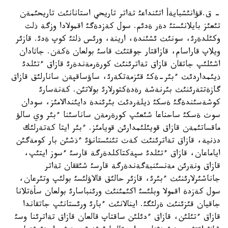
- ق.قؤانئشبايةأ اتئنداعئ تةاتر تاريحي استانانئث تاريحئمةن
تئعئز بايلانئستئ دةر ةدئم. سول كةزدةگئ اقمولادا وزگة ذلت
وكئلدةرئ، سونئث ئشئندة، ارينة، ورئس ذلتئ كوپ ةدئ. قازئر
ويلاپ قاراسام، قازاقتار جوقتئث قاسئ بولعان ةكةن. جاثادان
اشئلئپ جاتقان قازاق تةاترئنئث كورةرمةندةرئ قازاق ءتئلدئ
ذيئمداردئث ءبئر-ةكئ قئزمةتكةرئ، ساؤساقپةن سانارلئق قازاق
گازةتتةرئنئث بئرنةشة رةدةكتورلارئ بولاتئن. كةنةسارئ
كوشةسئندةگئ ةسكئ ذيلةردئث بئرئندة دايئندالامئز، سودان
سوث ةسكئ ساحناعا شئعئپ كورةرمةن ساناسئنا ءبئر وي سالؤ
ماقساتئمةن قازاق قويئلئمدارئن قويامئز. ءبئر ايتا كةتةرلئك
دذنية، قازاق تةاترئنئث كةث تئنئستانؤئ ءذشئن بار كومةگئن
اياماعان، قازاق ءتئلدئ سپةكتاكلدةرگة قارسئ ءسوز ايتئپ،
قازاق ونةرئن مةنسئنبةگةندةرگة قارسئ شئققان تةاتر
جاناشئرلارئنئث ءبئرئ، قازئر حالئق قالاؤلئسئ بولئپ وتئرعان،
سول كةزدة اقمولا وبلئسئ اكئمئنئث ورئنباسارئ بولعان سأةتلانا
جاقيان قئزئنئث ةرلئگئ. اينالانئث ءبارئ ورئستانئپ جاتقاندا
قازاق ءتئلئن، قازاق ءدئلئن ساقتاپ قالعان قازاق تةاترئنا وسئ