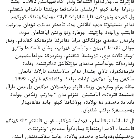
قازئرگئ ت.جذرگةنوأ اتئنداعئ ونةر اكادةميياسئن 1982- جئلئ
«دراما جانة كينو ءارتئسئ» ماماندئعئ بويئنشا تامامداپ شئقتئم.
ول كةزدة ونةردئث قارا شاثئراعئ الماتئ مةملةكةتتئك كوركةم
تةاتر ينستيتؤتئ دةپ اتالاتئن ةدئ. تاعدئر مةنئث تؤعان جةرئمة
قايتئپ ورالؤدئ جازئپتئ. جوعارئ وقؤ ورنئن اياقتاعان سوث
بئردةن سةمةي مؤزئكالئق دراما تةاترئنا قئزمةتكة كةلدئم. ونةر
جولئن تاثداعانئممةن، وتباسئن قذرئپ، وشاق قاسئندا وتئرؤ
ءومئر تالابئ عوي، تذرمئسقا شئقتئم. ومئردةگئ جولداسئممةن
ونةردةگئ جولداسئم سةمةي مؤزئكالئق تةاترئنئث بةلدئ
قئزمةتكةرئ، تالاي جئلدار تةاتر سالاسئنئث تارلانئ اتانعان
ساكةن وماروأ دةگةن ازامات بولدئ. وكئنئشكة قاراي، 1999-
جئلئ ةرئم ومئردةن وزدئ. قازئر ةركةبذلان دةگةن ذل مةن مارال
ةسئمدئ قئزدئث اناسئمئن. قئزئم مةن ءجذرئپ وتكةن جولدئ
تاثدادئ دةسةم دة بولادئ، بولاشاقتا كينو جانة تةلةديدار
رةجيسسةرئ بولئپ شئقپاق.
ال اتا-اناما توقتالسام، قذدايعا شذكئر، قوس قاناتئم ءالئ كذنگة
قاسئمدا، اكةم ارعئنعازئ يسابةكوأ سةمةي ءوثئرئنئث
«ةنسيكلوپةدياسئ» دةسةم بولادئ، جاسئ سةكسةننةن استئ،