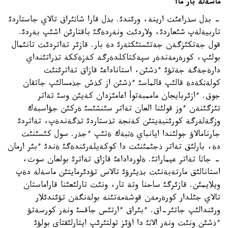
ماسةلة بار ما؟
- بذل سذراعئث ارينة، ورئندئ. بذل قارا شاثئراق تالاي جاستاردئ
تاربيةلةپ شئعاردئ، ولاردئث ونةردةگئ باقتارئن اشئپ بةردئ.
قول جةتكئزگةن جةتئستئكتةرئ دة بار. قازئر تةاتردئث تانئمال
بولئپ، كورةرمةندةر سپةكتاكلدةرگة كةزةككة تذراتئنداي
دارةجةگة جةتؤئ ءذشئن، استاناداعئ قازاق تةاترئنئث
كولةثكةدة قالئپ قالماسئ ءذشئن از كذش جذمسالئپ جاتقان
جوق. ءازئربايجان ماممبةتوأ اعامئزدان كةيئن وسئ تةاتر
تئزگئنةن ءوز قولئنا العان تةاتر سئنشئسئ ةركئن جؤاسبةك
وزگةلةرگة كورئنبةيتئن كةنجة تذستاردئ تذگةندةپ، تةاتردئ
جارنامالاؤ جولئندا ايانباي ةثبةك ةتئپ ءجذر. سول كئسئنئث
دة، بارلئق تةاتر ذجئمئنئث دا كوكةيلةرئندةگئ ةندئ ءبئر ارمان
- جاثا تةاتر عيماراتئ. ةلورداداعئ قازاق تةاترئ بولعان سوث،
استانالئق مارتةبةنئث بذيئرؤئ تالاس تؤدئرمايتئن ماسةلة دةپ
ويلايمئن. قازئرگئ ساحنا وتة تار، ونئث تارلئعئنا قاراماستان
تالاي جئلدار كورةرمةن قوشةمةتئنة بولةنگةن تؤئندئلار
ورئندالئپ جاتئر-اق. ءبئراق ءارتئس جاقسئ ونةر كورسةتؤ
ءذشئن ونئث ونةر الاثئ دا اؤئز تولتئرئپ ايتارلئقتاي بولؤئ