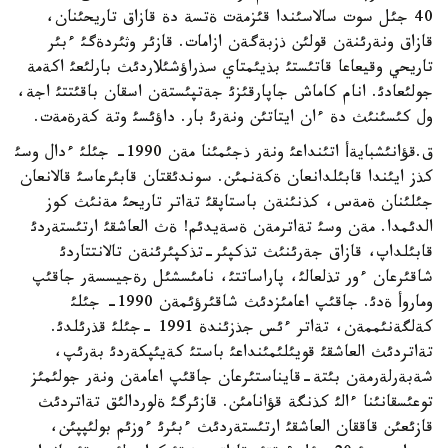
40 جئل سوت سالاسئندا قئزمةت ةتسة دة قازاق تاريحئنان،
قازاق ونةرئنةن قولئن ذزبةگةن ازامات. قازئر وثئردةگئ ءبئر
تاريحي وقيعاعا قاتئستئ بذيئمتاي سذراؤشئلاردئث بارلئعئ اكةمة
جولئعادئ. انام كاماش جاپارقئزئ جةتپئستةن اسقان باقئتتئ اجة،
ول كئسئنئث دة ءان ايتاتئن ونةرئ بار. داؤئسئ وتة كةرةمةت.
ق.قؤانئشبايةأ اتئنداعئ ونةر ذجئمئنا مةن 1990- جئلئ ءدال وسئ
كذز ايئندا قابئلدانعان ةكةنمئن. سوندئقتان قابئرعاسئ قالانعان
جئلئنان ةمةس، كذنئنةن باستاپقئ تةاتر تاريحئ مةنئث كوز
الدئمدا. مةن وسئ تةاترمةن ةسةيدئم! ةث العاشقئ ارتئستةردئ
قابئلداپ، قازاق جةرئنئث تذكپئر-تذكپئرئنةن تالانتتاردئ
شاقئرعان ءور تذلعالئ، پاراساتتئ، نامئسشئل رةجيسسةر جاقئپ
وماروأ ةدئ. جاقئپ اعامئزدئث شاقئرؤئمةن 1990- جئلئ
كةلگةنئممةن، تةاتر ءئس جذزئندة 1991 -جئلئ قذرئلدئ.
تةاتردئث العاشقئ قويئلئمئنداعئ باستئ كةيئپكةردئ بةرئپ،
شةبةرلةرمةن بئتة-قايناستئرعان جاقئپ اعامةن ونةر جولئمئز
توعئسقانئنا ءالئ كذنگة قؤانامئن. قازئرگئ ةلوردالئق تةاتردئث
قازئعئن قاققان العاشقئ ارتئستةردئث ءبئرئ ءوزئم بولئپپئن،