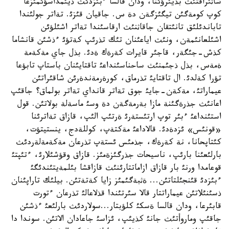
شاثئراقتئث بذيئرؤئنا، ودان قالسا ءبئزدئث ذيئمداسؤئمئزعا
كوپ كومةگئن تيگئزگةن دة س. جاقيان قئزئ. تةاتر جولئندا
تاباندئلئق تانئتقان جاقاثنئث ارقاسئندا تةاتر اشئلؤئن
اشئلعانئمةن، ونئث اياعئنان تئك تذرئپ كةتؤئ ءذشئن قانشاما
كذش-جئگةر، قاجئر قايرات كةرةك ةدئ. بذل جاي مةكةمة
ةمةس، بذل ذجئمنئث ساحناسئنداعئ تاقتايئنان باستاپ تابؤعا
تؤرا كةلدئ. ال تاقتايئ تذرماق، كورةرمةندةرئن شاقئراتئن
عيماراتئ، مةكةن-جايئ جوق تةاتر قانداي تةاتر بولماق؟ جاقئپ
اعانئث جذرةگئنة مازا بةرمةگةن دة وسئ ماسةلة بولاتئن. قول
استئنداعئ ءبئر توپ ارتئستةرئ ةرتئپ الئپ، قازاق تةاترئنا
«قونئس» ئزدةدئ. قالاداعئ مةكتةپ، كوللةدج، ينستيتؤت،
كئتاپحانا، نة كةرةك، جذمئس ئستةپ تذرعان مةكةمةلةردئث
بارلئعئنا بارئپ، ناسيحات جذرگئزةمئز. قازاق وقؤشئلارئ، ءتئپتئ
قوعامدا ورنئ بار قازاق ازاماتتارئنئث قازاقشا بئلمةيتئندئگئ
ءبئزدئ قئنجئلتاتئن... ةثبةگئمئز زايا كةتةتئن. بيلئك تاراپئنان
ذسئنئلاتئن عيماراتتار قالا سئرتئندا قذلاعالئ تذرعان ءتورت
قابئرعا، ودان قالسا ةسكئ كلؤبتار...سولاردئث بارلئعئ ءذشئن
جاقئپ وماروأتئث جانئ كذيئپ، ئزاسئ جاعادان الاتئن. سوندا دا