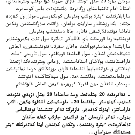
سودان بةرئ 20 جئل ءوتتئ. قازاق جذرتئ كؤا بولئپ وتئرعانداي،
استانا ادام تانئماستاي وزگةردئ. ةلئمئزدئث باس كونسةرت
سارايلارئنئث ءبئرئ بولئپ وتئرعان كونگةرسس-حولل ول كةزدة
«تئث يگةرؤشئلةر سارايئ» بولعان. ؤاقئت سذزگئسئنةن وتكةن
تاماشا تؤئندئلارئمةن قاتار، جاثا ذسئنئلئپ وتئرعان
قويئلئمدارعا قورجئنئ باي قاللةكي تةاترئ سول تئث يگةرؤشئلةر
سارايئندا ع.مذسئرةپوأتئث «اقان سةرئ-اقتوتئسئمةن» العاش
شئمئلدئعئن اشقان. سول العاشقئ قويئلئم، سول تاريحي ءسات
قازاقستاننئث بولاشاق استاناسئنئث رؤحاني ومئرئندةگئ ازئعئنا
اينالاتئن ق.قؤانئشبايةأ اتئنداعئ قازاق مؤزئكالئق دراما تةاترئنئث
قذرئلعاندئعئنئث بةلگئسئ ةدئ. سول سپةكتاكلدة اقتوتئنئ
سومداپ شئققان مةن اقمولا كورةرمةنئمةن العاش قاؤئشتئم
- تةاتردئث 20 جئلدئعئ. وسئ ساحنادا 20 جئل ذزبةي قئزمةت
ئستةپ كةلةسئز. جاقئندا 20- ماؤسئمنئث اشئلؤئ ةكةن. الئپ
قاراساثئز، ايتؤلئ كذندةر. قازئرگئ تةاتر تئنئسئنا توقتالماس
بذرئن، تةاتر تاريحئن ءوز قولئمةن جازئپ كةلة جاتقان
تذلعالاردئث ءبئرئ رةتئندة، وتكةن كذننةن ايتا كةتةرلئك ءبئر
ةستةلئك سذراساق...