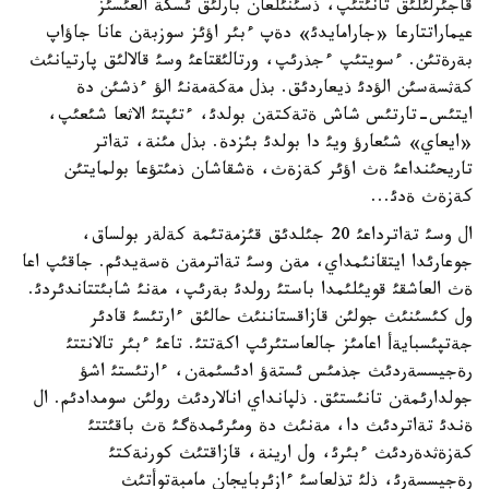
قاجئرلئلئق تانئتئپ، ذسئنئلعان بارلئق ئسكة العئسئز
عيماراتتارعا «جارامايدئ» دةپ ءبئر اؤئز سوزبةن عانا جاؤاپ
بةرةتئن. ءسويتئپ ءجذرئپ، ورتالئقتاعئ وسئ قالالئق پارتيانئث
كةثسةسئن الؤدئ ذيعاردئق. بذل مةكةمةنئ الؤ ءذشئن دة
ايتئس-تارتئس شاش ةتةكتةن بولدئ، ءتئپتئ الاثعا شئعئپ،
«ايعاي» شئعارؤ ويئ دا بولدئ بئزدة. بذل مئنة، تةاتر
تاريحئنداعئ ةث اؤئر كةزةث، ةشقاشان ذمئتؤعا بولمايتئن
كةزةث ةدئ...
ال وسئ تةاترداعئ 20 جئلدئق قئزمةتئمة كةلةر بولساق،
جوعارئدا ايتقانئمداي، مةن وسئ تةاترمةن ةسةيدئم. جاقئپ اعا
ةث العاشقئ قويئلئمدا باستئ رولدئ بةرئپ، مةنئ شابئتتاندئردئ.
ول كئسئنئث جولئن قازاقستاننئث حالئق ءارتئسئ قادئر
جةتپئسبايةأ اعامئز جالعاستئرئپ اكةتتئ. تاعئ ءبئر تالانتتئ
رةجيسسةردئث جذمئس ئستةؤ ادئسئمةن، ءارتئستئ اشؤ
جولدارئمةن تانئستئق. ذلپانداي انالاردئث رولئن سومدادئم. ال
ةندئ تةاتردئث دا، مةنئث دة ومئرئمدةگئ ةث باقئتتئ
كةزةثدةردئث ءبئرئ، ول ارينة، قازاقتئث كورنةكتئ
رةجيسسةرئ، ذلئ تذلعاسئ ءازئربايجان مامبةتوأتئث