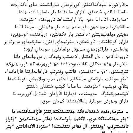
«قاراكوز» سپةكتاكئلئن كورةرمةن سذرانئسئنا ساي ةكئ رةت
ساحناعا الئپ شئقتئق. قازاق حالقئندا بار ماحابباتتئ، ةلدئ
ءسذيؤدئ، اتا-انا مةن بالا اراسئنداعئ تاربيةنئ، ءبئزدئث
حالقئمئزدا ةجةلدةن-اق مادةنيةت بار ةكةنئن، جةتئ اتاعا
دةيئن ذيلةنبةيتئن ءداستذر بار ةكةنئن، ذرپاقتئث ءوسؤئن،
قازاق كوثئلئنئث تازالئعئن، سئرئمداي اقئن، سئرئمداي سةرئلةر
بولعانئن، قاراكوزدةي سذلؤلار بولعانئن، سونداي ارؤدئ
تاربيةلةگةن، ةل الدئنان كةسئپ وتپةگةن مورجانداي دانا
انالار بار ةكةندئگئن 40 مينوت ئشئندة كورةرمةنگة كورسةتؤگة
تئرئستئق. ءذن-ءتذنسئز، قاتئپ وتئرئپ قاراعاندارئنا قاراعاندا،
ءبئز سونئث بارلئعئن جةتكئزة الدئق دةپ ويلايمئن. قويئلئمدا
بئلاي قويئپ، ءبئزدئث ساحناعا كيئپ شئققان ذلتتئق
كيئمدةرئمئزگة سذيسئنة، قذمارتا قاراعان شةتةل كورةرمةنئ
قازاق ونةرئن جوعارئ باعالايتئنئنا كذمان جوق.
- سئزدةردئث شةتةلدةگئ جةتئستئكتةرئثئز قازاقستاننئث دا
ءبئر جةتئستئگئ عوي. اثگئمة بارئسئندا تةاتر جذمئسئمةن ءبئراز
تانئستئرئپ ءوتتئثئز. ال تةاتر تئنئسئندا ءسئزدئ الاثداتاتئن ءبئر