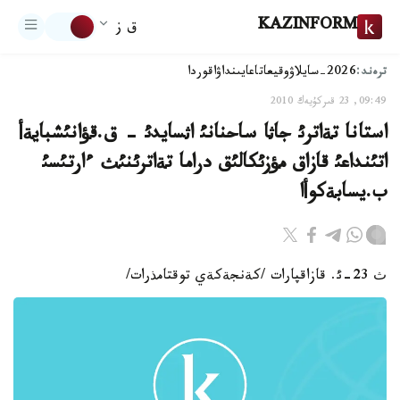
KAZINFORM
ق ز
ترەند:
2026-سايلاۋ
وقيعا
تاعايىنداۋ
اقوردا
09:49, 23 قىركۇيەك 2010
استانا تةاترئ جاثا ساحنانئ اثسايدئ - ق.قؤانئشبايةأ
اتئنداعئ قازاق مؤزئكالئق دراما تةاترئنئث ءارتئسئ
ب.يسابةكوأا
ث 23-ئ. قازاقپارات /كةنجةكةي توقتامذرات/