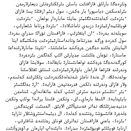
وثئردةگئ بارلئق قازاقتئث باسئن بئرئكتئرةتئن ذيعئرلارمةن
بئرلةسكةن دياسپورا بار ةكةن، سول ذيئم ارقئلئ يسئ قازاق
ءبئزدئث كةلةتئندئگئمئز جايلئ حاباردار بولعان. ءبئزدئث
قويئلئمدارئمئزدئ ذزبةي تاماشالادئ، ءبئزدئ ورتاعا شئعارئپ،
سويلةتة بةردئ، ءان ايتقئزئپ، قازاقستان تؤرالئ سذراي بةردئ.
سول كةزدة وزگة جذرتتاعئ وتانداستارئمئزدئث ةشكئمگة ايتا
المايتئن ةلئنة دةگةن ةرةكشة ساعئنئشئ، ءتئپتئ جانارلارئنداعئ
جاستارئ، تؤعان ةلئنئث جذپارئن الئپ كةلگةن بئزدةردئ
كورگةندةگئ ةرةكشة تولعانئستارئ بايقالدئ. سولايشا قازاق
ونةرئنة قئزئعا قاراعان باؤئرلارئمئزدئث ئستئق ئقئلاسئنا
بولةندئك. ال ةندئ ناعئز شةتةلدئكتةردئث پئكئرئنة كةلسةم،
ولار قازاق ونةرئنة ذلكةن قذرمةتپةن قارايدئ. ءارئ بةلگئسئز
ءبئر ءتئلسئم دذنية سئرئن اشئپ كةلة جاتقانداي، ئنتامةن
بايئپتايدئ. الئسقا بارماي-اق، وتكةن قئستا يراندا بولئپ وتكةن
دذنيةجذزئلئك تةاتر فةستيأالئن الايئق. الةمنئث كوپتةگةن
ةلدةرئ قاتئسؤشئ رةتئندة كةلدئ، ال ذيئمداستئرؤشئلار تاراپئ
ءبئزدئ، ياعني قازاقستان تةاترئن قوناق رةتئندة شاقئرئپ،
ارنايئ قويئلئم قويؤئمئزدئ سذرادئ. دايئنداپ اپارعان م.اؤةزوأتئث