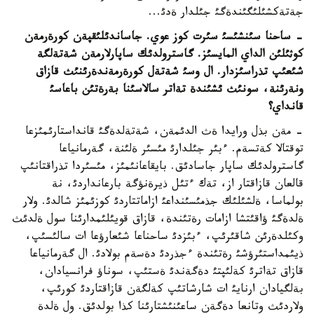
جةتةكشئلئگئندةگئ جئلدار ةدئ...
- ساحنا سئنشئسئ سئرت كوز عوي. جاساندئلئقپةن كورةرمةن
كوثئلئن الداي المايسئز. گاسترولدئك ساپارلارمةن شةتةلگة
شئعئپ تذراسئزدار. ال وسئ شةتةل كورةرمةندةرئنئث قازاق
ونةرئنة، سونئث ئشئندة تةاتر سالاسئنا بةرةتئن باعاسئ
قانداي؟
- مةن بذل ورايدا ةث الدئمةن، شةتةلدةگئ قانداستارئمئزعا
توقتالا كةتسةم. ءبئر جئلدارئ مئسئر ةلئنة، گةرمانياعا
گاسترولدئك ساپار جاسادئق. بايقاعانئمئز، مئسئردا تذراقتانئپ
قالعان قازاقتار از، تةك ءتئل ذيرةنؤگة بارعانداردئ، نة
بولماسا، ةلشئلئك جذمئسئنداعئ ازاماتتاردئ كوزئمئز شالدئ. ولار
ةلدةگئ ؤاقئتشا ازامات رةتئندة، قازاق قويئلئمدارئنا سول ةلدئث
وكئلدةرئن شاقئرئپ، ءبئزدئ ساحناعا شئعارؤعا ات سالئسئپ،
ذيئمداستئرؤشئ رةتئندة ءجذردئ دةسةم بولادئ. ال گةرمانياعا
قازاق تةاترئ كةلئپتئ دةگةندئ ةستئپ، سوناؤ فرانسيادان،
بةلگيادان ارنايئ ات شارشاتئپ كةلگةن قازاقتاردئ كورئپ،
ولاردئث وتانعا دةگةن ساعئنئشتارئنا كذا بولدئق. ول ةلدة