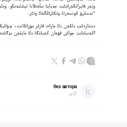
ونةر قايراتكةرئنئث جذبايئ سأةتلانا تيششةنكو. ونئث
ءتذسئرؤ كونسةرتئ وتكئزئلگةلئ وتئر.
ذستازدئث ذلكةن ذلئ مارات قازئر مؤزئكانت، «ؤلئبكا
اكةسئنئث جولئن قؤعان كةيئنگئ ذلئ مايلةن بذگئندة
без автора
اۆتور