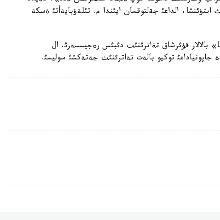
 ايتؤئنشا، الداعئ جةلتوقسان ايئندا م. تئلةؤبايةأتئ ةسكة
» بالالار قؤئرشاق تةاترئنئث دئبئس رةجيسسةرئ. ال
 جاپونياداعئ توكيو بالةت تةاترئنئث جةتةكشئ سوليسئ.