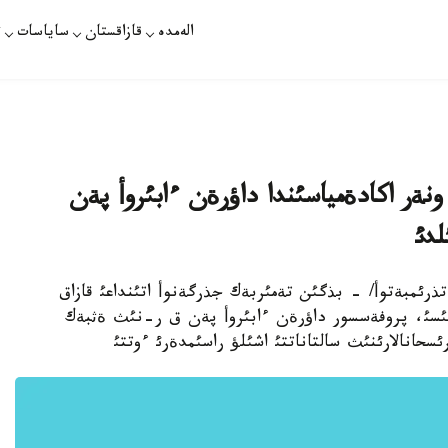
الەمدە
قازاقستان
ساياسات
ت
ونةر اكادةمياسئندا داؤرةن ءابئروأ پةن
لدئ
اقپارات /ةربول تذرئمبةتوأ/ - بذگئن تةمئربةك جذرگةنوأ اتئنداعئ قازاق
تئسئ، پروفةسسور داؤرةن ءابئروأ پةن ق ر-نئث ةثبةك
ئسحانالارئنئث سالتاناتتئ اشئلؤ راسئمدةرئ ءوتتئ