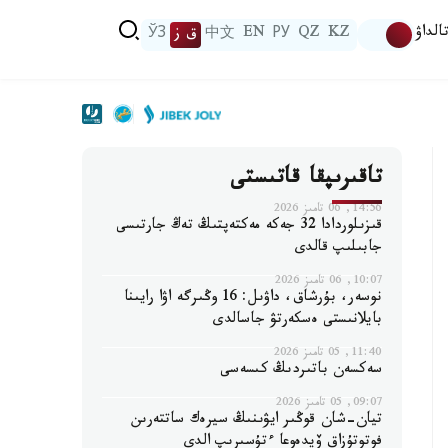
الداۋ
KZ
QZ
РУ
EN
中文
ق ز
ЎЗ
تاقىرىپقا قاتىستى
14:56, 06 تامىز 2026
قىزىلوردادا 32 جەكە مەكتەپتىڭ تەڭ جارتىسى
جابىلىپ قالدى
10:07, 06 تامىز 2026
نوسەر، بۇرشاق، داۋىل: 16 وڭىرگە اۋا رايىنا
بايلانىستى ەسكەرتۋ جاسالدى
11:40, 05 تامىز 2026
سەكسەن باتىردىڭ كىسەسى
09:07, 05 تامىز 2026
تيان-شان قوڭىر ايۋىنىڭ سيرەك ساتتەرىن
فوتوتۇزاق ۆيدەوعا ءتۇسىرىپ الدى