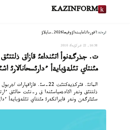
KAZINFORM
ترەند:
اقوردا
تاعايىنداۋ
وقيعا
2026-سايلاۋ
16:58, 22 قىركۇيەك 2010
ت. جذرگةنوأ اتئنداعئ قازاق ذلتتئق 
مئنتاي تئلةؤبايةأ ءدارئسحانالارئ اشئ
الماتئ. قئركذيةكتئث 22-سئ. قاز
ذلتتئق ونةر اكادةمياسئندا ق ر-نئث حالئق ءار
سئثئرگةن ونةر قايراتكةرئ مئنتاي تئلةؤبايةأ ءدار