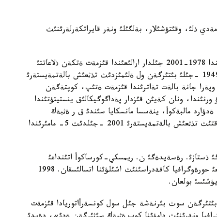
امةدي ذلئ، وقئتؤشئلار، بةلگئلئ ونةر قايراتكةرلةرئنئث
داؤرةن تاستانبةك ذلئ قازاق ذلتتئق ونةر اكادةمياسئندا 1978-2001 جئلدار ارالئعئندا قئزمةت ةتكةن ذلاعاتتئ
ذستاز. گيتيس - رةسةي تةاتر ونةرئ اكادةمياسئن 1949 -جئلئ بئتئرگةن ول ةلئمئزدئث تذثعئش بالةتمةيستةرئ
 وپةرا جانة بالةت تةاترئندا قئزمةت ةتئپ، كوپتةگةن
ولدئ. 1994- جئلئ وسئ وقؤ ورنئندا، ونان كةيئن قئزدار پةداگوگيكالئق ينستيتؤتئندا
 ةدؤارد مالبةكوأ، ينةسسا مانسكايا سئندئ ق ر ةثبةك
سئثئرگةن ارتئستةرئ ونئث تاربيةسئن كورگةن. قازاقتئث تذثعئش بالةتمةيستةرئ 2001 -جئلدئث 5- مامئرئندا
دةميانئث 1975- جئلدان بةرگئ ذستازئ. رةسةيدةگئ ن. ريمسكي-كورساكوأ اتئنداعئ
لةنينگراد كونسةرأاتورياسئنئث تذلةگئ. 1994 -جئلعئ حورةوگرافيا كافةدراسئنئث اشئلؤئنا اتسالئسقان. 1998
ؤشئسئ بولعان.
بئتئرگةن سوث بئرنةشة جئل سول كونسةرأاتوريادا قئزمةت
گرافيا ونةرئنئث دامؤئنا كوپ ةثبةك سئثئرگةن ةدئ»، دةيدئ