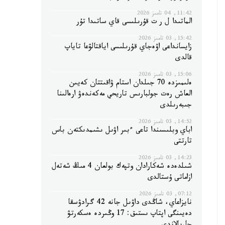
11:42, 04 تامىز 2026
الماتىدا ل ر ت قۇرىلىسى قاي ساتىدا تۇر
15:42, 03 تامىز 2026
زايسانداعى اۋەجاي قۇرىلىسى اياقتالۋعا تاياپ
قالدى
15:06, 03 تامىز 2026
ەلىمىزدە 70 جىلدان استام ۋاقىتتان كەيىن
العاش رەت جولبارىس تاريحي مەكەندەۋ ارەالىنا
جىبەرىلدى
14:52, 03 تامىز 2026
اباي وبلىسىندا تاعى ءبىر اۋىل ىشىمدىكتەن باس
تارتتى
14:23, 03 تامىز 2026
شىلدەدە شەكارادان وتپەك بولعان 4 مىڭ شەتەل
ازاماتى ۇستالدى
07:12, 03 تامىز 2026
نايزاعاي، شاڭدى داۋىل جانە 42 گرادۋسقا
دەيىنگى اپتاپ ىستىق: 17 وڭىردە ەسكەرتۋ