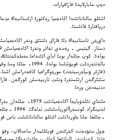
دةپ حابارلايدئ قازاقپارات.
اشئلؤ سالتاناتئندا اكادةميا رةكتورئ ارئستانبةك مذح
ذرپاقتارئ قاتئستئ.
بولدئ. كوپ جئلدار بويئ اباي اتئنداعئ مةملةكةتتئك
بالةتتةردئث قويؤشئسئ ب
(قازئر ؤنيأةرسيتةت) حورةوگرافيا كافةدراسئن اشتئ.
دذنيةدةن وزدئ
مئنتاي تئلةؤبايةأ اكا
-جئلعئ جاثا ةلوردانئث اشئلؤ سالتاناتئنئث باس قوي
«ول ستؤدةنت كةزئنةن قويئلئمدار ساحنالاپ، وقؤ 
ةتتئ. كةيئننةن الماتئعا كةلئپ، ةلئمئزدةگئ حورةو