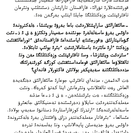
مذشةسئ مارات سارسةمبايةأ قازاقپاراتقا سةمينار جذمئسئنئث
قورئتئندئلارئ تؤرالئ، قازاقستان تاراپئنان ذسئنئلئپ وتئرعان
تاقئرئپتئث وزةكتئلئگئ جايلئ ايتئپ بةرگةن ةدئ.
-حالئقارالئق ساراپشئلاردئث باعا بةرؤئ بويئنشا، ةلةكتروندئ
داؤئس بةرؤ ماسةلةلةرئ جونئندة سةمينار وتكئزؤ ة ق ئ ذ-نئث
گؤمانيتارلئق «قورجئنئ» اياسئنداعئ قازاقستاندئق ءتوراعالئقتئث
وزةكتئ ءارئ ماثئزدئ باستامالارئنئث ءبئرئ بولئپ تابئلادئ.
ءسئزدئث ويئثئزشا، وسئ تاقئرئپتئث وزةكتئلئگئ مةن ونئ
تالقئلاؤعا حالئقارالئق قوعامداستئقتئث كوزگة كورئنةرلئك
مذددةلئلئگئنة سةبةپكةر بولاتئن فاكتورلار قانداي؟
ةث الدئمةن، مذنداي تاقئرئپ جوعارئ حالئقارالئق دةثگةيدة
العاش رةت تالقئلانئپ وتئرعانئن ايتا كةتؤ كةرةك. ونئث
وزةكتئلئگئنة، ةث بئرئنشئدةن، ة ق ئ ذ-عا مذشة
مةملةكةتتةردئث سايلاؤ ذدةرئسئندة تةحنيكالئق جاثعئرؤ
ماسةلةلةرئندةگئ ءارتذرلئ كوزقاراستاردئ ذستانؤئ سةبةپ بولادئ.
مئسالعا، ءبئرقاتار مةملةكةتتةر ذزاق ؤاقئتتان بةرئ ةلةكتروندئ
داؤئس بةرؤ جذيةسئن پايدالانئپ، ونئ بةلسةندئ تذردة