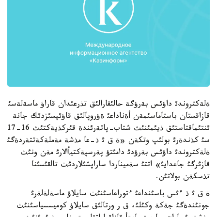
ةلةكتروندئ داؤئس بةرؤگة حالئقارالئق تذرعئدان قاراؤ ماسةلةسئ
قازاقستان باستاماسئمةن أةناداعئ ةؤروپالئق قاؤئپسئزدئك جانة
ئنتئماقتاستئق ذيئمئنئث شتاب-پاتةرئندة قئركذيةكتئث 16-17
سئ كذندةرئ بولئپ وتكةن «ة ق ئ ذ-عا مذشة مةملةكةتتةردةگئ
ةلةكتروندئ داؤئس بةرؤدئ دامئتؤ پةرسپةكتيأالارئ مةن ونئث
قازئرگئ جاعدايئ» اتتئ سةميناردا ساراپشئلاردئث تالقئسئنا
تذسكةن بولاتئن.
ة ق ئ ذ ءئس باسئنداعئ ءتوراعاسئنئث سايلاؤ ماسةلةلةرئ
جونئندةگئ جةكة وكئلئ، ق ر ورتالئق سايلاؤ كوميسسياسئنئث