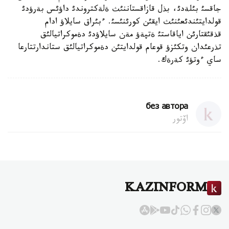
جاقسئ بئلةدئ، بذل قازاقستاننئث ةلةكتروندئ داؤئس بةرؤدئ
قولدايتئندئعئنئث ايقئن كورئنئسئ. ءبئراق سايلاؤ ادام
قذقئقتارئن اياقاستئ ةتپةؤ مةن سايلاؤدئ دةموكراتيالئق
تذرعئدان وتكئزؤ قوعام قولدايتئن دةموكراتيالئق ستاندارتتارعا
ساي ءوتؤئ كةرةك.
без автора
اۆتور
KAZINFORM