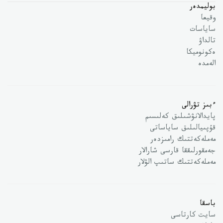
بوليمدەر
وقيعا
ساياسات
تالداۋ
ەكونوميكا
الەمدە
ءبىز تۋرالى
پايدالانۋشىلىق كەلىسىم
قۇپىيالىلىق ساياساتى
مەملەكەتتىك رامىزدەر
جەمقورلىققا قارسى شارالار
مەملەكەتتىك ساتىپ الۋلار
باسقا
سايت كارتاسى