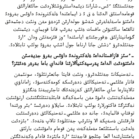
جةتئستئگئ ءئس-شارانئ ذيئمداستئرؤشئلاردئث حالئقارالئق
قوعامداستئق الدئنا ة ق ئ ذ ايماعئندا ةلةكتروندئ داؤئس بةرؤدئ
دامئتؤ ماسةلةلةرئن شةشؤ جولدارئن ئزدةؤ مةن ونئث ذجئمدئق
تالقئعا سالئنؤئن ماقسات ةتئپ بةرئپ قانا قويماي، ذيئمنئث
گؤمانيتارلئق «قورجئنئ» اياسئندا ءوز قئزمةتئن ودان ءارئ
جةتئلدئرؤ ءذشئن جاثا ارناعا جول اشئپ بةرؤئ بولئپ تابئلادئ.
-ءسئز قازاقستانداعئ ةلةكتروندئ داؤئس بةرؤ جذيةسئن
دامئتؤدئث الداعئ پةرسپةكتيأالارئنا قانداي باعا بةرةر ةدئثئز؟
-تةحنيكانئ جةتئلدئرؤ، ونئث قايتا جاثعئرتئلؤئ، سونئمةن
قاتار عئلئمي-تةحنيكالئق ذدةرئسكة كومةكتةسؤئ، زاماناؤي
تالاپتارعا ساي حالئقارالئق كةزةثدئك تاجئريبةنئ ةنگئزؤ
مةملةكةتتئث دامؤئ مةن باسةكةگة قابئلةتتئلئگئنئث ارتؤئنئث
نةگئزگئ فاكتورلارئ بولئپ تابئلادئ. سايلاؤ ذدةرئسئ ءبئر ورئندا
توقتاپ قالمايدئ، جانة دة عئلئمي-تةحنيكالئق ذدةرئستئث
قارقئنئن ةسةپكة الا وتئرئپ جةتئلؤدئ تالاپ ةتةدئ. ءبئزدئث
ةلدئث باسشئلئعئ مةملةكةت پةن قوعام دامؤئنئث بارلئق
باعئتتارئندا العا جئلجؤ قاجةتتئ ءارئ ماثئزدئ قادام ةكةندئگئن