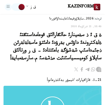
KAZINFORM
ق ز
ترەند:
2026-سايلاۋ
وقيعا
تاعايىنداۋ
اقوردا
10:46, 21 قىركۇيەك 2010
ة ق ئ ذ سةمينارئ حالئقارالئق قوعامداستئقتئ
ةلةكتروندئ داؤئس بةرؤدئ دامئتؤ ماسةلةلةرئن
ذجئمداسئپ شةشؤگة باعئتتادئ - ق ر ورتالئق
سايلاؤ كوميسسياسئنئث مذشةسئ م.سارسةمبايةأ
21-ئ. قازاقپارات /تيمؤر بةكتذرعانوأ