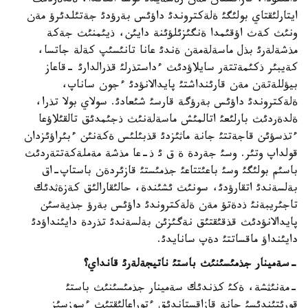
دامئتؤدا، قازاقستان مةن رةسةيدئ قوسا العاندا، ةلدةردئث
ايتارلئقتاي بولئگئ ةلةكتروندئ داؤئس بةرؤدئ جةتئلدئرؤ مةن
ونئث كةث اؤقئمدا ةنگئزئلؤئنة دايئن، ذيئمنئث جةكة
مذشةلةرئ بذل ماسةلةمةن ةندئ عانا تانئسئپ كةلة جاتسا،
كةيبئر ذكئمةتتةر سايلاؤدئث ءداستذرلئ قذرالدارئ -قاعاز
بيؤللةتةن مةن قارئنداشتئ پايدالانؤدئ ءجون ساناپ،
ةلةكتروندئ داؤئس بةرؤگة قارسئ شئعادئ. سولاي بولا تذرا،
ةلدةردئث بارلئعئ اتالمئش ماسةلةنئث ذجئمدئق تالقئلاؤعا
ءتذسؤئن قاجةتتئ جانة ماثئزدئ قذبئلئس ةكةنئن ءبئراؤئزدان
قولداپ وتئر. وسئ جةردة ة ق ئ ذ-عا مذشة مةملةكةتتةردئث
باسئم بولئگئ وسئ باعئتتاعئ جذمئستئ قازئردةن باستاپ-اق
بةلسةندئ اتقارؤدئ، سونئث ئشئندة، حالئقارالئق كةزةثدئك
تاجئريبةنئ ذدةتؤ مةن ةلةكتروندئ داؤئس بةرؤ جذيةسئن
پايدالانؤدئث قذقئقتئق نةگئزئن بةلسةندئ تذردة دايئنداؤدئ
دايئنداؤ ماقساتتئ دةپ سانايدئ.
-سةمينار جذمئسئنئث باستئ ناتيجةلةرئ قانداي؟
-مةنئثشة، ةكئ كذندئك سةمينار جذمئسئنئث باستئ
قورئتئندئسئ جانة قازاقستاندئق ءتوراعالئقتئث ءسوزسئز