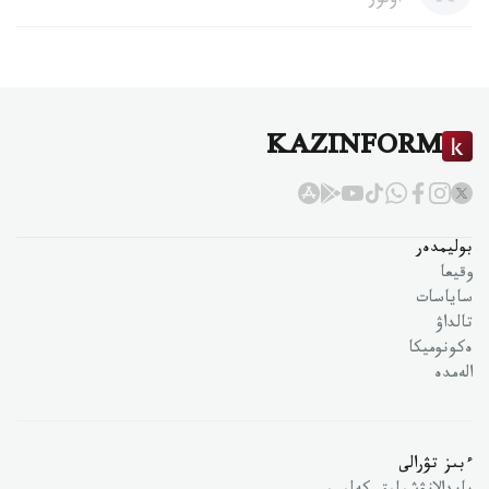
اۆتور
KAZINFORM
بوليمدەر
وقيعا
ساياسات
تالداۋ
ەكونوميكا
الەمدە
ءبىز تۋرالى