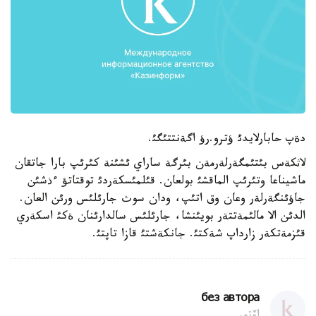
دةپ حابارلايدئ ؤترو.رؤ اگةنتتئگئ.
لاثكةس بئتئمگةرلةرمةن بئرگة ساراي ئشئنة كئرئپ بارا جاتقان
ماشيناعا وتئرئپ الماقشئ بولعان. قئلمئسكةردئ توقتاتؤ ءذشئن
جاؤئنگةرلةر وعان وق اتئپ، ودان سوث جارئلئس ورئن العان.
الدئن الا مالئمةتتةر بويئنشا، جارئلئس سالدارئنان ةكئ اسكةري
قئزمةتكةر زارداپ شةكتئ. جانكةشتئ قازا تاپتئ.
без автора