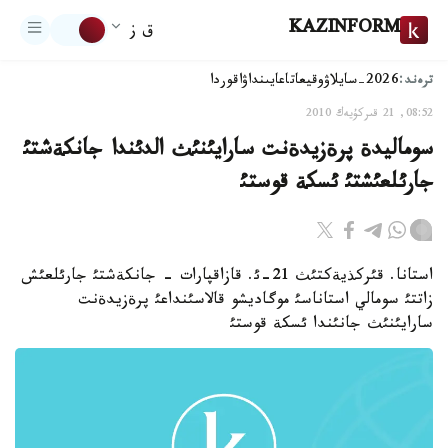
KAZINFORM
ق ز
ترەند:
2026-سايلاۋ
وقيعا
تاعايىنداۋ
اقوردا
08:52, 21 قىركۇيەك 2010
سوماليدة پرةزيدةنت سارايئنئث الدئندا جانكةشتئ
جارئلعئشتئ ئسكة قوستئ
استانا. قئركذيةكتئث 21-ئ. قازاقپارات - جانكةشتئ جارئلعئش
زاتتئ سومالي استاناسئ موگاديشو قالاسئنداعئ پرةزيدةنت
سارايئنئث جانئندا ئسكة قوستئ