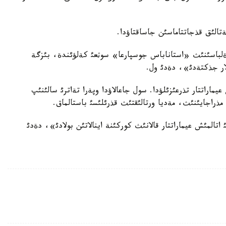
تالئق قذجاتتاماسئن جاساقتاؤدا.
 ةلباسئنئث «استاناباس جوسپارعا» سوثعئ كةلؤئندة، بئزگة
الار جذكتةدئ»، دةدئ ول.
عيماراتتار تذرعئزئلؤدا. سول جاعالاؤدا وپةرا تةاترئ سالئنئپ
 مذراجايئنئث، مةديا ورتالئقتئث قذرئلئسئ باستالماق.
اتالمئش عيماراتتار قالانئث كوركئنة اينالاتئن بولادئ»، دةدئ