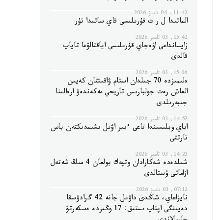
11:42, 04 تامىز 2026
الماتىدا ل ر ت قۇرىلىسى قاي ساتىدا تۇر
15:42, 03 تامىز 2026
زايسانداعى اۋەجاي قۇرىلىسى اياقتالۋعا تاياپ
قالدى
15:06, 03 تامىز 2026
ەلىمىزدە 70 جىلدان استام ۋاقىتتان كەيىن
العاش رەت جولبارىس تاريحي مەكەندەۋ ارەالىنا
جىبەرىلدى
14:52, 03 تامىز 2026
اباي وبلىسىندا تاعى ءبىر اۋىل ىشىمدىكتەن باس
تارتتى
14:23, 03 تامىز 2026
شىلدەدە شەكارادان وتپەك بولعان 4 مىڭ شەتەل
ازاماتى ۇستالدى
07:12, 03 تامىز 2026
نايزاعاي، شاڭدى داۋىل جانە 42 گرادۋسقا
دەيىنگى اپتاپ ىستىق: 17 وڭىردە ەسكەرتۋ