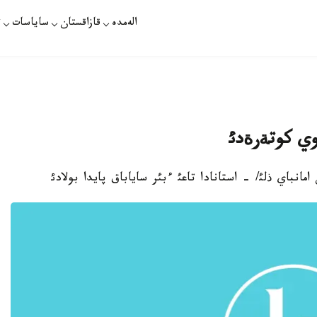
الەمدە
قازاقستان
ساياسات
ت
بوي كوتةرةدئ