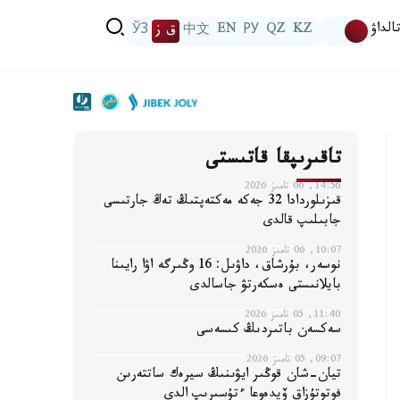
الداۋ
KZ
QZ
РУ
EN
中文
ق ز
ЎЗ
تاقىرىپقا قاتىستى
14:56, 06 تامىز 2026
قىزىلوردادا 32 جەكە مەكتەپتىڭ تەڭ جارتىسى
جابىلىپ قالدى
10:07, 06 تامىز 2026
نوسەر، بۇرشاق، داۋىل: 16 وڭىرگە اۋا رايىنا
بايلانىستى ەسكەرتۋ جاسالدى
11:40, 05 تامىز 2026
سەكسەن باتىردىڭ كىسەسى
09:07, 05 تامىز 2026
تيان-شان قوڭىر ايۋىنىڭ سيرەك ساتتەرىن
فوتوتۇزاق ۆيدەوعا ءتۇسىرىپ الدى