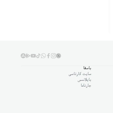
باسقا
سايت كارتاسى
بايلانىس
جارناما