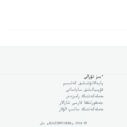
ءبىز تۋرالى
پايدالانۋشىلىق كەلىسىم
قۇپىيالىلىق ساياساتى
مەملەكەتتىك رامىزدەر
جەمقورلىققا قارسى شارالار
مەملەكەتتىك ساتىپ الۋلار
© 2026 «KAZINFORM» حاق