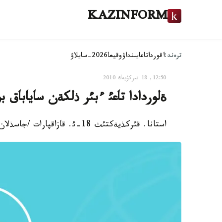
KAZINFORM
ترەند:
اقوردا
تاعايىنداۋ
وقيعا
2026-سايلاۋ
12:50, 18 قىركۇيەك 2010
ةلوردادا تاعئ ءبئر ذلكةن ساياباق 
استانا. قئركذيةكتئث 18-ئ. قازاقپارات /جاسذلان امانباي ذلئ/ - استانادا تاعئ ءبئر ساياباق پايدا بولادئ