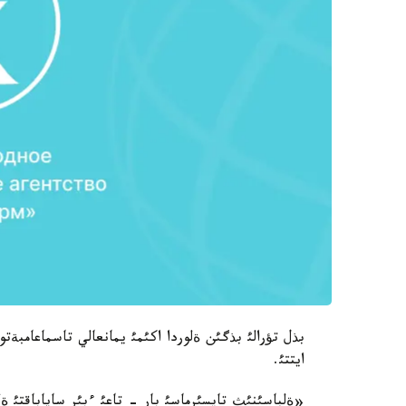
بذل تؤرالئ بذگئن ةلوردا اكئمئ يمانعالي تاسماعامبةت
ايتتئ.