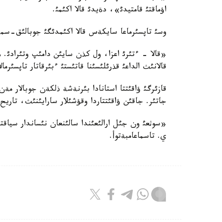
اؤماقتئ قامتيدئ»، دةيدئ قالا اكئمئ.
وسئ تاپسئرماعا سايكةس قالا اكئمدئگئ جوبالئق-سمة
«قالا - ءتئرئ اعزا، ول كذن سايئن دامئپ وتئرادئ.
قالانئث الداعئ قذرئلئسئنا قاتئستئ ءبئرقاتار تاپسئرم
قازئرگئ ؤاقئتتا استانادا بئرنةشة ذلكةن جوبالار مةن 
جاتئر. جاقئن ؤاقئتتاردا وقؤشئلار سارايئنئث، تاريح
«سوثعئ ون جئل ارالئعئندا سالئنعان نئساندار سياقتئ 
ي. تاسماعامبةتوأ.