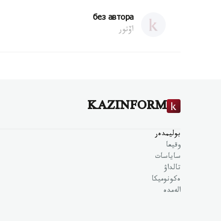
без автора
اۆتور
KAZINFORM
بوليمدەر
وقيعا
ساياسات
تالداۋ
ەكونوميكا
الەمدە