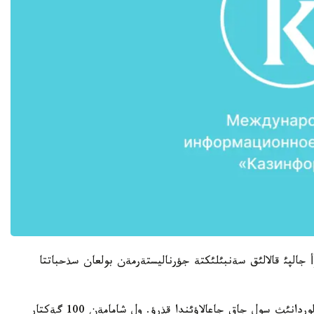
وأ جالپئ قالالئق سةنبئلئكتة جؤرناليستةرمةن بولعان سذحباتتا
«ةلباسئنئث تاپسئرماسئ بار - تاعئ ءبئر ساياباقتئ ةلوردانئث سول جاق جاعالاؤئندا قذرؤ. ول شامامةن 100 گةكتار