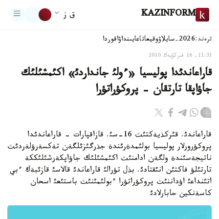
KAZINFORM
ق ز
ترەند:
2026-سايلاۋ
وقيعا
تاعايىنداۋ
اقوردا
11:33, 16 قىركۇيەك 2010
قاراعاندئدا پوليسيا «ءولئ جانداردئ» اكئمشئلئك
جاؤاپقا تارتقان - پروكؤراتؤرا
قاراعاندئ. قئركذيةكتئث 16-سئ. قازاقپارات - قاراعاندئدا
پروكؤرورلار پوليسيا بولئمدةرئندة جذرگئزئلگةن تةكسةرؤلةردئث
ناتيجةسئندة ولگةن ادامنئث اكئمشئلئك جاؤاپكةرشئلئككة
تارتئلؤ فاكتئن انئقتادئ. بذل تؤرالئ قاراعاندئ قالاسئ قازئبةك ءبي
اتئنداعئ اؤداننئث پروكؤراتؤرا ءبولئمئنئث باستئعئ اسحان
كاسةنكين حابارلادئ