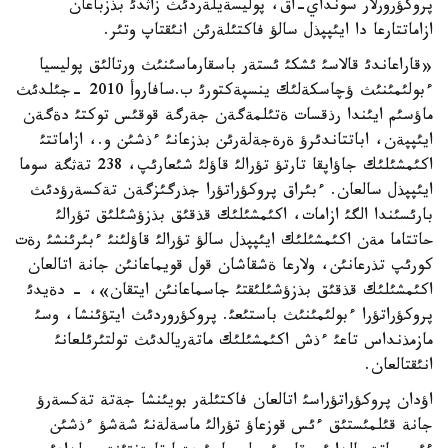
پروكؤرورلار سونداي-اق، پوليسةيلةردئث زاثدئ بذزباعان
ازاماتتارعا دا ايئپپذل سالؤ فاكتئلةرئن انئقتاپ وتئر.
«قاراعاندئ قالاسئ ئشكئ ئستةر باسقارماسئنئث ورتالئق پوليسيا
ءبولئمئنئث ؤچاسكةلئك ينسپةكتورئ ب.سافاروأ 2010 -جئلدئث
ماؤسئم ايئندا رذقسات ةتئلمةگةن جةرگة قوقئس توكتئ دةگةن
ايئپپةن، اباتتاندئرؤ ةرةجةلةرئن بذزعانئ ءذشئن و.، ازاماتتئ
اكئمشئلئك جاؤاپقا تارتؤ تؤرالئ قاؤلئ شئعارئپ، 238 تةثگة سوما
ايئپپذل سالعان. ءبئراق پروكؤراتؤرا جذرگئزگةن تةكسةرؤدئث
بارئسئندا الگئ ازامات، اكئمشئلئك قذقئق بذزؤشئلئق تؤرالئ
حاتتاما مةن اكئمشئلئك ايئپپذل سالؤ تؤرالئ قاؤلئنئ ءبئرئنشئ رةت
كورئپ تذرعانئن، ولارعا ةشقاشان قول قويماعانئن جانة اتالعان
اكئمشئلئك قذقئق بذزؤشئلئقتئ جاسماعانئن ايتقان»، - دةيدئ
پروكؤراتؤرا ءبولئمئنئث باستئعئ. پروكؤروردئث ايتؤئنشا، وسئ
مازمذنداس تاعئ ءذش اكئمشئلئك ماتةريالدئث تولتئرئلعانئ
انئقتالعان.
اؤدان پروكؤراتؤراسئ اتالعان فاكتئلةر بويئنشا جةتة تةكسةرؤ
جانة قئلمئستئق ءئس قوزعاؤ تؤرالئ ماسةلةنئ شةشؤ ءذشئن