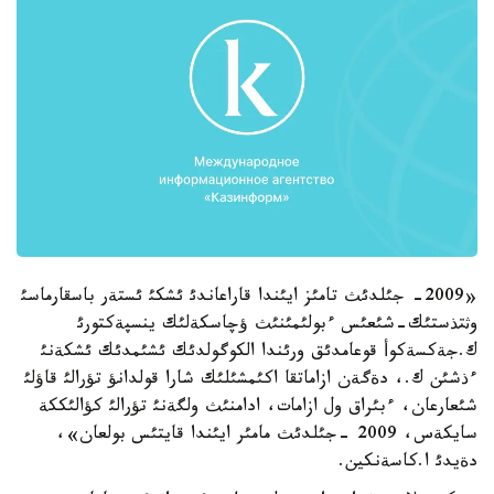
«2009- جئلدئث تامئز ايئندا قاراعاندئ ئشكئ ئستةر باسقارماسئ
وثتذستئك-شئعئس ءبولئمئنئث ؤچاسكةلئك ينسپةكتورئ
ك.جةكسةكوأ قوعامدئق ورئندا الكوگولدئك ئشئمدئك ئشكةنئ
ءذشئن ك.، دةگةن ازاماتقا اكئمشئلئك شارا قولدانؤ تؤرالئ قاؤلئ
شئعارعان، ءبئراق ول ازامات، ادامنئث ولگةنئ تؤرالئ كؤالئككة
سايكةس، 2009 -جئلدئث مامئر ايئندا قايتئس بولعان»،
دةيدئ ا.كاسةنكين.