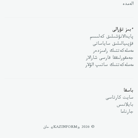
الەمدە
ءبىز تۋرالى
پايدالانۋشىلىق كەلىسىم
قۇپىيالىلىق ساياساتى
مەملەكەتتىك رامىزدەر
جەمقورلىققا قارسى شارالار
مەملەكەتتىك ساتىپ الۋلار
باسقا
سايت كارتاسى
بايلانىس
جارناما
© 2026 «KAZINFORM» حاق