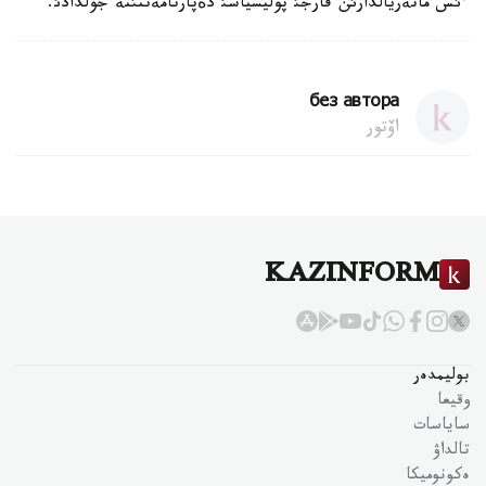
ءئس ماتةريالدارئن قارجئ پوليسياسئ دةپارتامةنتئنة جولدادئ.
без автора
اۆتور
KAZINFORM
بوليمدەر
وقيعا
ساياسات
تالداۋ
ەكونوميكا