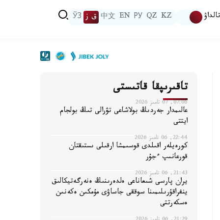
الداۋ
KZ
QZ
РУ
EN
中文
ق ز
ЎЗ
تاقىرىپقا قاتىستى
07:06, 07 تامىز 2026
عالىمدار جەردىڭ بولاشاعى تۋرالى تىڭ بولجام
ايتتى
22:44, 06 تامىز 2026
كورەيلەر اقىلدى قوسىمشا ارقىلى ىستىقتان
قورعانىپ ءجۇر
21:43, 06 تامىز 2026
يران پارسى شىعاناعى ەلدەرىنىڭ ەنەرگەتيكالىق
ينفراقۇرىلىمىنا سوققى جاساۋى مۇمكىن ەكەنىن
ەسكەرتتى