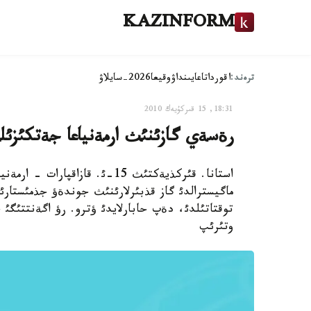
KAZINFORM
ترەند:
اقوردا
تاعايىنداۋ
وقيعا
2026-سايلاۋ
18:31, 15 قىركۇيەك 2010
رةسةي گازئنئث ارمةنياعا جةتكئزئلؤ
استانا. قئركذيةكتئث 15-ئ. قازا
توقتاتئلدئ، دةپ حابارلايدئ ؤترو. رؤ اگةنتتئگئ 
وتئرئپ