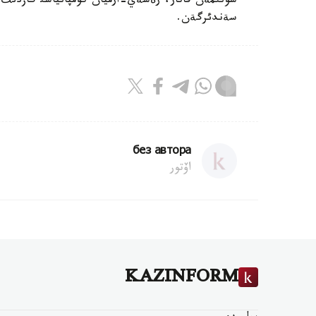
سونئمةن قاتار، رةسةي-ارميان كومپانياسئ گازدئث ؤا
سةندئرگةن.
без автора
اۆتور
KAZINFORM