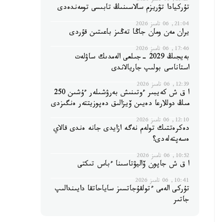
21:29, 06 تامىز 2026
تۇركيادا تۋريزم سالاسىنىڭ تابىسى تومەندەدى
21:04, 06 تامىز 2026
يران مەن ومان جاڭا تەڭىز باعىتىن قۇردى
17:46, 06 تامىز 2026
بەيجىڭ 2029 -جىلعى الەمدىك ساۋلەت
استاناسى بولىپ جاريالاندى
12:39, 06 تامىز 2026
ا ق ش كەيبىر ءوتىنىش بەرۋشىلەر ءۇشىن 250
مىڭ دوللارعا دەيىن ۆيزالىق دەپوزيتتەر ەنگىزدى
12:10, 06 تامىز 2026
دەكرەتتىك تولەم نەگە ازايدى جانە ەندى قالاي
ەسەپتەلەدى؟
10:52, 06 تامىز 2026
ا ق ش جاپون ۆاليۋتاسىنا ءباس تىكتى
10:41, 06 تامىز 2026
تۇركى الەمى ءتولقۇجاتسىز ساياحاتقا دايىندالىپ
جاتىر