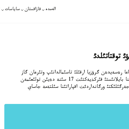
الەمدە
قازاقستان
ساياسات
ت
ئ توقتاتئلدئ
قپارات - ارمةنياعا رةسةيدةن گرؤزيا ارقئلئ تاسئمالدانئپ وتئرعان گاز
ماگيسترالدئ گاز قذبئرلارئنئث جوندةؤ جذمئستارئنا بايلانئستئ قئركذيةكتئث 17 سئنة دةيئن تولئعئمةن
جةرگئلئكتئ ورگانداردئث اقپاراتئنا سئلتةمة جاساي