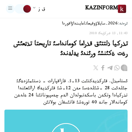
KAZINFORM
ق ز
ترەند:
2026-سايلاۋ
وقيعا
تاعايىنداۋ
اقوردا
11:43, 13 قىركۇيەك 2010
تذركيا ذلتتئق قذراما كومانداسئ تاريحتا تذثعئش
رةت ةكئنشئ ورئندئ يةلةندئ
ئستامبذل. قئركذيةكتئث 13-ئ. قازاقپارات - ذستئمئزدةگئ
جئلدئث 28 -شئلدةسئ مةن 12-شئ قئركذيةك ارالئعئندا
تذركيادا وتكةن باسكةتبولدان الةم چةمپيوناتئنا 24 ةلدةن
كوماندالار جانة 40 تورةشئ قاتئسقان بولاتئن