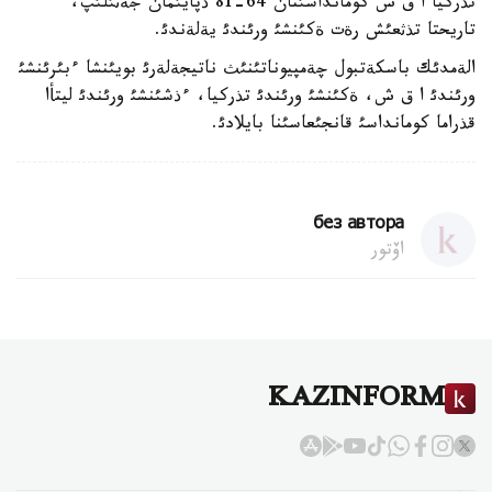
تذركيا ا ق ش كومانداسئنان 64-81 ذپايئمان جةثئلئپ،
تاريحتا تذثعئش رةت ةكئنشئ ورئندئ يةلةندئ.
الةمدئك باسكةتبول چةمپيوناتئنئث ناتيجةلةرئ بويئنشا ءبئرئنشئ
ورئندئ ا ق ش، ةكئنشئ ورئندئ تذركيا، ءذشئنشئ ورئندئ ليتأا
قذراما كومانداسئ قانجئعاسئنا بايلادئ.
без автора
اۆتور
KAZINFORM