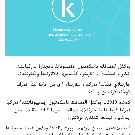
بذكئل الةمدئك باسكةتبول چةمپيوناتئ ماتچتارئ تذركيانئث
انكارا، ئستامبذل، ءئزمئر، كايسةري قالالارئندا وتكئزئلدئ.
جارتئلاي فينالدا تذركيا، سةربيا، ا ق ش جانة ليتأا قذراما
كوماندالارئمةن وينادئ.
كةشة 2010- بذكئل الةمدئك باسكةتبول چةمپيوناتئندا تذركيا
قذراما كومانداسئ جارتئلاي فينالدا سةربيانئ 83-82 ذپايمةن
جةثئپ، فينالعا شئققان بولاتئن.
ئستامبذلدئث سينان ةردةم سپورت زالئندا وتكةن فينال ماتچئندا