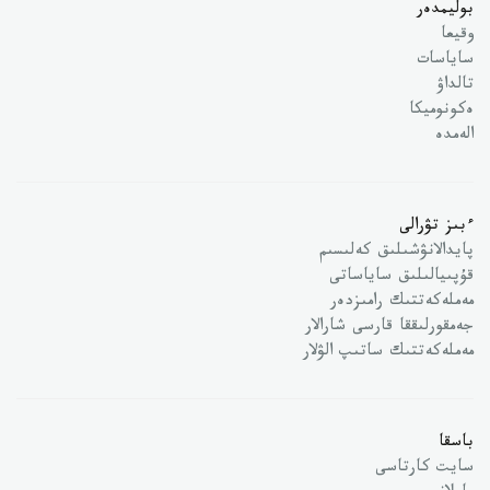
بوليمدەر
وقيعا
ساياسات
تالداۋ
ەكونوميكا
الەمدە
ءبىز تۋرالى
پايدالانۋشىلىق كەلىسىم
قۇپىيالىلىق ساياساتى
مەملەكەتتىك رامىزدەر
جەمقورلىققا قارسى شارالار
مەملەكەتتىك ساتىپ الۋلار
باسقا
سايت كارتاسى