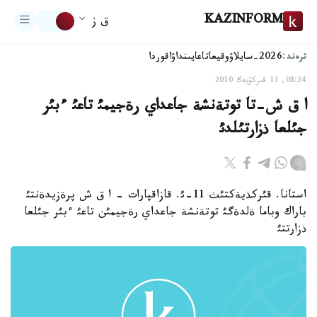
KAZINFORM
ق ز
ترەند:
2026-سايلاۋ
وقيعا
تاعايىنداۋ
اقوردا
08:24, 13 قىركۇيەك 2010
ا ق ش-تا توتةنشة جاعداي رةجيمئ تاعئ ءبئر
جئلعا ذزارتئلدئ
استانا. قئركذيةكتئث 11-ئ. قازاقپارات - ا ق ش پرةزيدةنتئ
باراك وباما ةلدةگئ توتةنشة جاعداي رةجيمئن تاعئ ءبئر جئلعا
ذزارتتئ