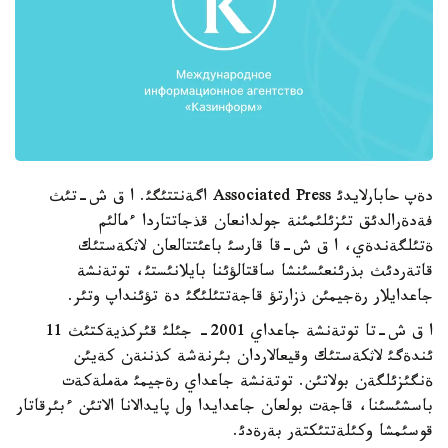
دةپ حابارلايدئ Associated Press اگةنتتئگئ. ا ق ش-تئث
فةدةرالدئق تئزئلئمئنة جولدانعان قذجاتتاردا ءمالئم
ةتئلگةندةي، ا ق ش-قا قارسئ باعئتتالعان لاثكةستئك
قاتةردئث بذرئنعئسئنشا ساقتالؤئنا بايلانئستئ، توتةنشة
جاعدايلار رةجيمئن ذزارتؤ قاجةتتئلئگئ دة تؤئنداپ وتئر.
ا ق ش-تا توتةنشة جاعداي 2001- جئلئ قئركذيةكتئث 11
ئندةگئ لاثكةستئك وقيعالاردان بئرنةشة كذننةن كةيئن
ةنگئزئلگةن بولاتئن. توتةنشة جاعداي رةجيمئ مةملةكةت
باسشئسئنا، قاجةت بولعان جاعدايدا ول پايدالانا الاتئن ءبئرقاتار
قوسئمشا وكئلةتتئكتةر بةرةدئ.