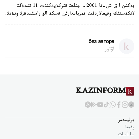
بذگئن ا ق ش-تا 2001- جئلعئ قئركذيةكتئث 11 ئندةگئ
لاثكةستئك وقيعالاردئث قذرباندارئن ةسكة الؤ راسئمدةرئ وتةدئ.
без автора
اۆتور
KAZINFORM
بوليمدەر
وقيعا
ساياسات