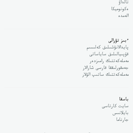
تالداۋ
ەكونوميكا
الەمدە
ءبىز تۋرالى
پايدالانۋشىلىق كەلىسىم
قۇپىيالىلىق ساياساتى
مەملەكەتتىك رامىزدەر
جەمقورلىققا قارسى شارالار
مەملەكەتتىك ساتىپ الۋلار
باسقا
سايت كارتاسى
بايلانىس
جارناما