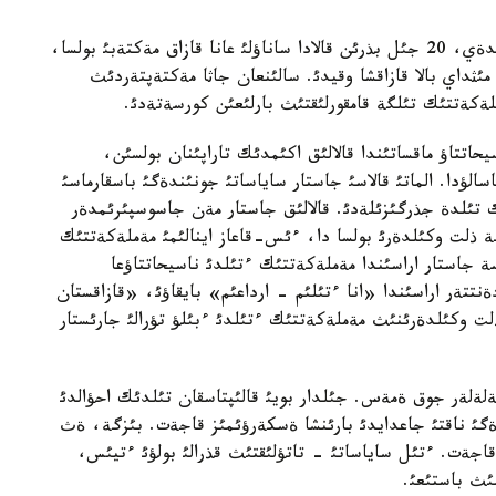
جاستار ساياساتئ باسقارماسئنئث باستئعئ اتاپ وتكةندةي، 20 جئل بذرئن قالادا ساناؤلئ عانا قازاق مةكتةبئ بولسا،
ازئر ولاردئث سانئ 50 گة جةتتئ. بذگئنگئ كذنئ 70 مئثداي بالا قازاقشا وقيدئ. سالئنعان جاثا مةكتةپتةردئث
ملةكةتتئك تئلگة قامقورلئقتئث بارلئعئن كورسةتةدئ.
اتتاؤ ماقساتئندا قالالئق اكئمدئك تاراپئنان بولسئن،
اسالؤدا. الماتئ قالاسئ جاستار ساياساتئ جونئندةگئ باسقارماسئ
90 پايئزئ مةملةكةتتئك تئلدة جذرگئزئلةدئ. قالالئق جاستار مةن جاسوسپئرئمدةر
ارئ جةتةكشئلةرئنئث 60 پايئزئ وزگة ذلت وكئلدةرئ بولسا دا، ءئس-قاعاز اينالئمئ مةملةكةتتئك
ة جاستار اراسئندا مةملةكةتتئك ءتئلدئ ناسيحاتتاؤعا
ةنتتةر اراسئندا «انا ءتئلئم - ارداعئم» بايقاؤئ، «قازاقستان
لت وكئلدةرئنئث مةملةكةتتئك ءتئلدئ ءبئلؤ تؤرالئ جارئستار
ةلةر جوق ةمةس. جئلدار بويئ قالئپتاسقان تئلدئك احؤالدئ
دةگئ ناقتئ جاعدايدئ بارئنشا ةسكةرؤئمئز قاجةت. بئزگة، ةث
اجةت. ءتئل ساياساتئ - تاتؤلئقتئث قذرالئ بولؤئ ءتيئس،
نئث باستئعئ.