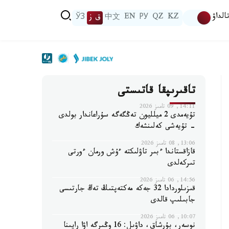
الداۋ
KZ
QZ
РУ
EN
中文
ق ز
ЎЗ
تاقىرىپقا قاتىستى
14:11, 09 تامىز 2026
تۇيەمدى 2 ميلليون تەڭگەگە سۇراعاندار بولدى
- تۇيەشى كەلىنشەك
13:06, 08 تامىز 2026
قازاقستاندا ءبىر تاۋلىكتە ءۇش ورمان ءورتى
تىركەلدى
14:56, 06 تامىز 2026
قىزىلوردادا 32 جەكە مەكتەپتىڭ تەڭ جارتىسى
جابىلىپ قالدى
10:07, 06 تامىز 2026
نوسەر، بۇرشاق، داۋىل: 16 وڭىرگە اۋا رايىنا