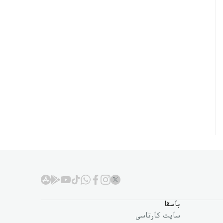
باسقا
سايت كارتاسى