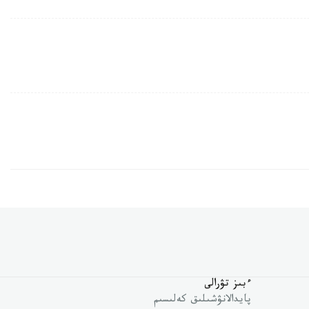
ءبىز تۋرالى
پايدالانۋشىلىق كەلىسىم