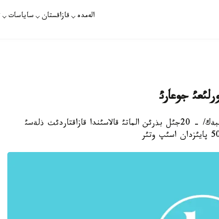
الەمدە
قازاقستان
ساياسات
ت
رلئعئ جوعارئ
الماتئ. قئركذيةكتئث 9-ئ. قازاقپارات /ةربول ازانبةك/ - 20جئل بذرئن الماتئ قالاسئندا قازاقتاردئث ذلةسئ