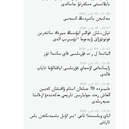
بايلانىستى ەسكەرتۋ جاسالدى
11:40, 05 تامىز 2026
سەكسەن باتىردىڭ كىسەسى
09:07, 05 تامىز 2026
تيان-شان قوڭىر ايۋىنىڭ سيرەك ساتتەرىن
فوتوتۇزاق ۆيدەوعا ءتۇسىرىپ الدى
11:42, 04 تامىز 2026
الماتىدا ل ر ت قۇرىلىسى قاي ساتىدا تۇر
15:42, 03 تامىز 2026
زايسانداعى اۋەجاي قۇرىلىسى اياقتالۋعا تاياپ
قالدى
15:06, 03 تامىز 2026
ەلىمىزدە 70 جىلدان استام ۋاقىتتان كەيىن
العاش رەت جولبارىس تاريحي مەكەندەۋ ارەالىنا
جىبەرىلدى
14:52, 03 تامىز 2026
اباي وبلىسىندا تاعى ءبىر اۋىل ىشىمدىكتەن باس
تارتتى