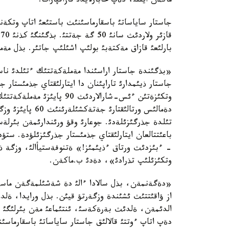
ماكةن ايتتئ، دةپ حابارلايدئ قازاقپارات.
ق
بارلئعئ قازاق مةكتةبئ بولئپ اشئلئپ جاتئر. بذل مة
«بذگئندة جاستار اراسئندا مةملةكةتتئك ءتئلدئ ناسيح
جاستار ذيئمدارئ تاراپئنان دا ايتارلئقتاي جذمئستار ج
وتكئزةتئن ءئس-شارالاردئث 
دةمالئس ورتالئقت
تئلدة جذرگئزئلةدئ. جوعارئ وقؤ ورئندارئمةن بئرلةس
باعئتتالعان ايتارلئقتاي جذمئستار جذرگئزئلؤدة. ستؤد
- ءبئزدئث ورتاق ءذيئمئز!» ةتنوفةستيأالئ، وزگة ذ
وتكئزئلئپ تذرادئ»، دةدئ ب.ماكةن.
«دةگةنمةن، بذل سالادا ءالئ دة شةشئلمةگةن ماسةل
از ؤاقئتتئث ئشئندة وزگةرتؤ قيئن. بذل ورايدا، ةل
الدئمةن، ةلدئث بةرةكةسئ، ئنتئماعئ مةن بئرلئگئ ق
دةپ اتاپ ءوتتئ قالالئق جاستار ساياساتئ باسقارماسئ