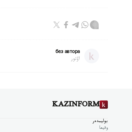
без автора
اۆتور
KAZINFORM
بوليمدەر
وقيعا