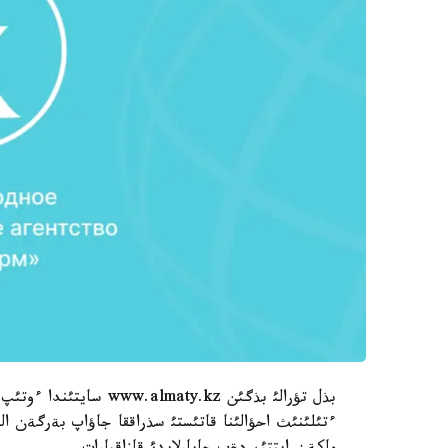
بذل تؤرالئ بذگئن aty.kz
ءتئلئنئث احؤالئنا قاتئستئ سذراققا جاؤاپ بةرگةن الم