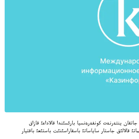
www.alm سايتئندا ءوتئپ جاتقان ينتةرنةت كونفةرةنسيا بارئسئندا قالاداعئ قازاق
اتئ قالالئق جاستار ساياساتئ باسقاراسئنئث باستئعئ باقتيار