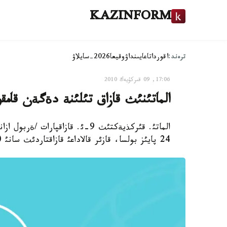
KAZINFORM
ترەند:
اقوردا
تاعايىنداۋ
وقيعا
2026-سايلاۋ
17:06, 09 قىركۇيەك 2010
الماتئنئث قازاق تئلئنة دةگةن قامقو
24 پايئز بولسا، قازئر قالاداعئ قازاقتاردئث سانئ 50 پايئزدان اسئپ وتئر