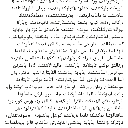
ديرةكتوردئث ورئنباسارئ سايات يگئمبايةأتئث ايتؤئنشا، جاثا
تابيعات پاركئنئث اشئلؤئ ةكولوگتاردئث، ورمان شارؤاشئلئعئ
سالاسئنداعئ مامانداردئث، جذرتشئلئقتئث، مةملةكةتتئك
ورگانداردئث كوپ جئلعئ جذمئستارئنئث ناتيجةسئ. «پارك
بيوالؤانتذرلئلئكتئ، سونئث ئشئندة عالامدئق ماثئزئ بار جابايئ
جةمئس اعاشتارئنئث گةنوفوندئن جانة ايئرئقشا ةكولوگيالئق،
گةنةتيكالئق، تاريحي جانة ةستةتيكالئق قذندئلئقتاردئث
قازئناسئ بولاتئن تابيعي تاؤ لاندشافتارئن ساقتاؤ ماقساتئندا
جاسالعان. ايماق تاؤلئ اگروالؤانتذرلئلئككة باعئتتالعان ماثئزدئ
ورتالئق بولئپ تابئلادئ. پاركتئث جالپئ الاثئنئث 1،5 پايئزئن
سيأةرس الماسئنئث جابايئ جةمئستئ القاپتارئ الئپ جاتئر. بذل
الما الةمدةگئ بارلئق الما سورتتارئنئث اتاسئ بولئپ تابئلادئ.
سوندئقتان وعان ةرةكشة قورعاؤ قاجةت»، دةپ اتاپ ءوتتئ ول.
ونئث ايتؤئنشا، الما اعاشتارئنئث جاثا سورتتارئن جاساؤدا
تاپتئرمايتئن الةمدئك ماثئزئ بار گةنةتيكالئق رةسؤرس كوزدةرئ
سانالاتئن بئرةگةي الما اعاشتارئنئث قالپئنا كةلتئرئلؤئ مةن
ساقتالؤئنا بذگئنگئ تاثدا ةرةكشة كوثئل بولئنؤدة. «سوندئقتان،
قازئرگئ ؤاقئتتا جابايئ جةمئس القاپتارئن ساقتاپ قالؤ پروبلةماسئ