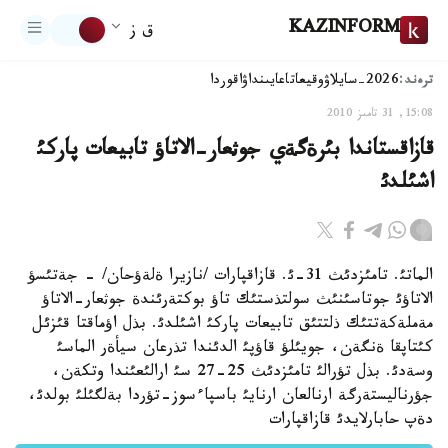
KAZINFORM
ق ز
ترەند:
2026-سايلاۋ
وقيعا
تاعايىنداۋ
اقوردا
15:08, 31 تامىز 2010
قازاقستاندا بئرةگةي جوثعار-الاتاؤ تابيعات پاركئ
اشئلدئ
الماتئ. تامئزدئث 31-ئ. قازاقپارات /نازيرا ةلةؤحان/ - جةتئسؤ
الاتاؤئ جوتاسئنئث سولتذستئك تاؤ بوكتةرئندة جوثعار-الاتاؤ
مةملةكةتتئك ذلتتئق تابيعات پاركئ اشئلدئ. بذل اؤماقتا قئزئل
كئتاپقا ةنگةن، جويئلؤ قاؤپئ الدئندا تذرعان سيأةر الماسئ
وسةدئ. بذل تؤرالئ تامئزدئث 25-27 سئ ارالئعئندا وتكةن،
جؤرناليستةرگة ارنالعان ارنايئ باسپاءسوز-تؤردا بةلگئلئ بولدئ،
دةپ حابارلايدئ قازاقپارات