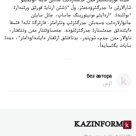
ءسذت قورةكتئلةر مةن قذستاردئث سانئن قايتا كوبةيتؤ
شارالارئن دا جذرگئزؤدةمئز. ول ءذشئن ارنايئ قورئق ورئندارئ
ءبولئندئ. ءاردايئم مونيتورينگ جاساپ، جئل سايئن
جانؤارلاردئث ةسةبئن جذرگئزئپ وتئرامئز. قازئرگئ تاثدا قئسقا
دايئندئق جذمئستارئ جذرگئزئلؤدة. جةمساؤئتتار مةن وتتئقتار،
ناؤالار مةن جةم-شوپتةر، بذتاقتئق ازئقتار دايئنداؤدامئز"، دةدئ
سايات يگئمبايةأ.
без автора
اۆتور
KAZINFORM