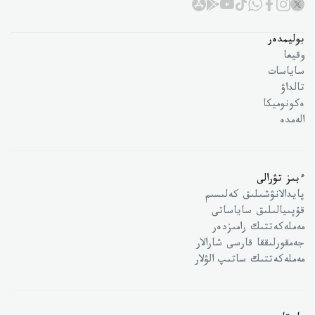
بوليمدەر
وقيعا
ساياسات
تالداۋ
ەكونوميكا
الەمدە
ءبىز تۋرالى
پايدالانۋشىلىق كەلىسىم
قۇپىيالىلىق ساياساتى
مەملەكەتتىك رامىزدەر
جەمقورلىققا قارسى شارالار
مەملەكەتتىك ساتىپ الۋلار