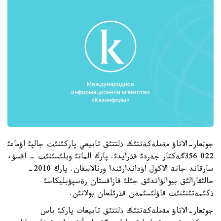
جوثعار-الاتاؤ مةملةكةتتئك ذلتتئق تابيعي پاركئنئث جالپئ اؤماعئ
022 356گةكتار جةردئ قذرايدئ. پارك الماتئ وبلئسئنئث - اقسؤ،
سارقاند جانة الاكول اؤداندارئندا ورنالاسقان. پارك 2010-
حالئقارالئق بيوالؤاندئق جئلئ قازاقستان رةسپؤبليكاسئ
ذكئمةتئنئنئث قاؤلئسئمةن قذرئلعان بولاتئن.
جوثعار-الاتاؤ مةملةكةتتئك ذلتتئق تابيعات پاركئ باس