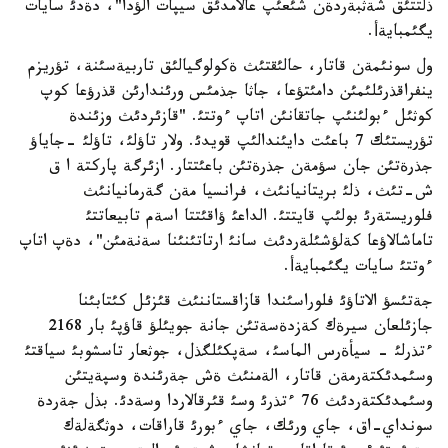
ذلتتئق شةثبةردةن شئعئپ عالامدئق سيپات الؤدا"، دةدئ سايات
يگئمبايةأ.
ول سونئمةن قاتار، حالئقتئث ةكولوگيالئق تاربيةسئنة، تؤريزم
ينفراقذرئلئمئن دامئتؤعا، جاثا جذمئس ورئندارئن قذرؤعا كوپ
كوثئل ءبولئنئپ جاتقانئن اتاپ ءوتتئ. "قازئردئث وزئندة
تؤريستئك 7 باعئت دايئندالئپ قويدئ. ولار تاؤلئ، تاؤلئ -جاياؤ
جذرةتئن جان سؤمةن جذرةتئن باعئتتار. ازئرگة پاركتة ا ق
ش-تئث، ذلئ بريتانيانئث، فرانسيا مةن گةرمانيانئث
فلوريستةرئ بولئپ قايتتئ. الداعئ ؤاقئتتا اسةم تابيعاتتئ
تاماشالاؤعا كةلؤشئلةردئث سانئ ارتاتئنئنا سةنةمئن"، دةپ اتاپ
ءوتتئ سايات يگئمبايةأ.
جةتئسؤ الاتاؤئ فلوراسئندا قازاقستاننئث قئزئل كئتابئنا
جازئلعان سيرةك كةزدةسةتئن جانة جويئلؤ قاؤپئ بار 2168
ءتذرلئ - سيأةرس الماسئ، سةپكئلگذل، جوثعار تاسشوبئ سياقتئ
وسئمدئكتةرمةن قاتار، الةمنئث ةش جةرئندة وسپةيتئن
وسئمدئكتةردئث 76 ءتذرئ وسئ قئرقالاردا وسةدئ. بذل جةردة
سونداي-اق، جاي ورئك، جاي ءبورئ قاراقات، دوثگةلةك