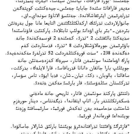
جةمئستئ ءبورئ قاراقات، تيانشان شيةسئ، البةرت يتمذرئنئ،
مةيةر قاراقاتئ سئندئ جابايئ جةمئس-جيدةكتئث كوپتةگةن
تذرلةرئمةن ايئرئقاشالاندئ. جةتئسؤ الاتاؤئ سونداي-اق،
جانؤارلاردئث تذرلئك اركةلكئلئگئنةن التايعا عانا جول بةرةتئن
بئردةن-ءبئر باي اؤدانئ بولئپ تابئلادئ. پاركتئث فاؤناسئندا
سذيةكتئ بالئقتئث 2 ءتذرئ، كةمئندة 2 قوسمةكةندئ جانة
باؤئرئمةن جورعالاؤشئلاردئث 8 ءتذرئ، قذستاردئث كةم
دةگةندة 238، ءسذت قورةكتئلةردئث 52 تذرلةرئ مةكةندةيدئ.
پارك اؤماعئندا سونئمةن قاتار، سيرةك كةزدةسةتئن جانة
جويئلئپ بارا جاتقان داناتا قذرباقاسئ، قارا لايلةك، بذركئت،
ساقالتا، بالوبان، ذكئ، تيان-شان، قذبا ايؤئ، تاس سؤسار،
تذركئستان سئلةؤسئنئ، قار بارئسئ مةكةن ةتةدئ.
ذلتتئق پاركتة سونئمةن قاتار، تاريحي جانة مادةني
ةسكةرتكئشتةر بار. اتاپ ايتقاندا، ذيگةنتاس، دينار حورةزم
شاحتئث مذحاممةد بةن تةكةش قورئمئ، سارئمساقتئ وزةنئ
بويئنداعئ قورعاندار قورئمئ.
"قازئرگئ ؤاقئتتا تذراقتاندئرؤ بويئنشا بارلئق شارالار جاسالؤدا.