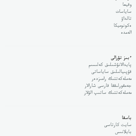
وقيعا
ساياسات
تالداۋ
ەكونوميكا
الەمدە
ءبىز تۋرالى
پايدالانۋشىلىق كەلىسىم
قۇپىيالىلىق ساياساتى
مەملەكەتتىك رامىزدەر
جەمقورلىققا قارسى شارالار
مەملەكەتتىك ساتىپ الۋلار
باسقا
سايت كارتاسى
بايلانىس