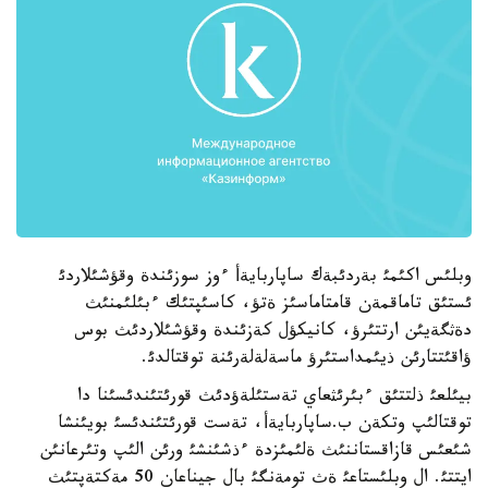
وبلئس اكئمئ بةردئبةك ساپاربايةأ ءوز سوزئندة وقؤشئلاردئ
ئستئق تاماقمةن قامتاماسئز ةتؤ، كاسئپتئك ءبئلئمنئث
دةثگةيئن ارتتئرؤ، كانيكؤل كةزئندة وقؤشئلاردئث بوس
ؤاقئتتارئن ذيئمداستئرؤ ماسةلةلةرئنة توقتالدئ.
بيئلعئ ذلتتئق ءبئرئثعاي تةستئلةؤدئث قورئتئندئسئنا دا
توقتالئپ وتكةن ب.ساپاربايةأ، تةست قورئتئندئسئ بويئنشا
شئعئس قازاقستاننئث ةلئمئزدة ءذشئنشئ ورئن الئپ وتئرعانئن
ايتتئ. ال وبلئستاعئ ةث تومةنگئ بال جيناعان 50 مةكتةپتئث