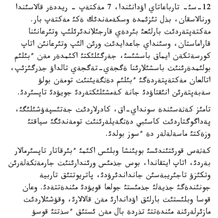
12-سئ- تارباعاتاي اؤدانئندا، 7 مةكتةپ - ريددةر قالاسئندا
ورنالاسقان، بذل تئزئمدة وسكةمةندئك ةكئ مةكتةپ بار.
مةكتةپتةردئث بارلئعئ بئردةي قارجئلاندئرئلئپ وتئرعانئنا
قاراماستان، وسئنداي جاعدايدئث ورئن الئپ وتئرعانئن اتاپ
كورسةتكةن ايماق باسشئسئ، جةرگئلئكتئ اكئمدةر مةن ءبئلئم
بولئمدةرئنئث باسشئلارئنا ةگجةي-تةگجةي تالداؤ جذرگئزئپ،
اتالعان مةكتةپتةردةگئ ءبئلئم دةثگةيئنئث تومةن بولؤ
سةبةپتةرئن انئقتاؤدئ جانة كةمشئلئكتةردئ جويؤدئ تاپسئردئ.
تامئز كةثةسئندة سونداي-اق، كادرلاردئث جةتئسپةؤشئلئگئ،
پةداگوگتاردئث كاسئبي دةثگةيلةرئنئث تومةندئگئ سياقتئ
وزةكتئ ماسةلةلةر دة ءسوز بولدئ.
كةثةس قورئتئندئسئ بويئنشا وبلئس اكئمئ ءبئرقاتار تاپسئرمالار
بةردئ، اتاپ ايتقاندا، بوس جذمئس ورئندارئنئث جارمةثكةلةرئن
وتكئزؤ تاجئريبةسئن جانداندئرؤدئ، پاتريوتتئق تاربية
جونئندةگئ جذيةلئ جذمئستئ جولعا قويؤدئ مئندةتتةدئ. وعان
قوسا وبلئستئث بارلئق اؤداندارئ مةن قالالارئ، وقؤشئلاردئث
مازئرلةرئنة مئندةتتئ تذردة بال مةن ئستئق ءسذتتئ قوسؤ