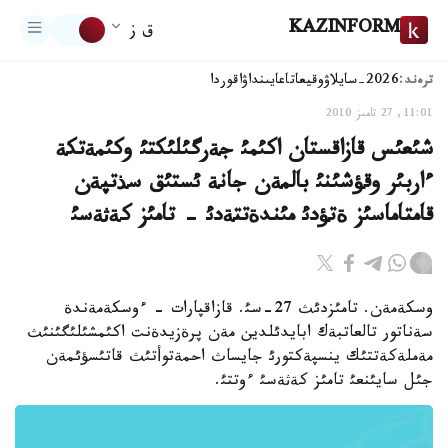
KAZINFORM
ق ز
ترەند:
2026-سايلاۋ
وقيعا
تاعايىنداۋ
اقوردا
11:01, 27 تامىز 2010
شئعئس قازاقستان اكئمئ جةرگئلئكتئ وكئمةتكة
ءاربئر وقؤشئنئ بالمةن جانة ئستئق سذتپةن
قامتاماسئز ةتؤدئ مئندةتتةدئ - تامئز كةثةسئ
وسكةمةن. تامئزدئث 27-سئ. قازاقپارات - ءوسكةمةندة
سةناتور تالعاتبةك ابايدئلدين مةن پرةزيدةنت اكئمشئلئگئنئث
مةملةكةتتئك ينسپةكتورئ جايساث احمةتوأتئث قاتئسؤئمةن
جئل سايئنعئ تامئز كةثةسئ ءوتتئ.