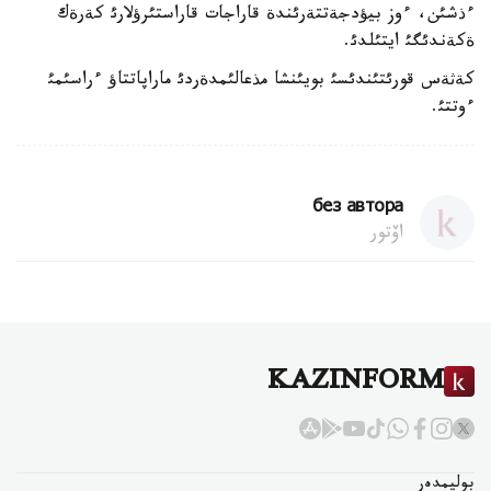
ءذشئن، ءوز بيؤدجةتتةرئندة قاراجات قاراستئرؤلارئ كةرةك
ةكةندئگئ ايتئلدئ.
كةثةس قورئتئندئسئ بويئنشا مذعالئمدةردئ ماراپاتتاؤ ءراسئمئ
ءوتتئ.
без автора
اۆتور
KAZINFORM
بوليمدەر