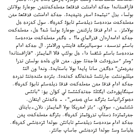
الةمدئك مةملةكةت. ونئث دوللارئ بارلئق ةلدة بار... ةگةر
قازاقستاندا جةكة ادامنئث قذقئعئ مةملةكةتتةن جوعارئ بولاتئن
بولسا، بذل ءتيئمدئ اسةر ةتپةيدئ. جةكة ادامنئث قذقئعئ مةن
مةملةكةت مذددةسئ ذيلةسئم تابؤئ كةرةك. سول كةزدة ةل
بولامئز. - ادام قذقئ بارئنةن جوعارئ بولسا شة؟ ةل، مةملةكةت
جةكة ادامداردان قذرالماي ما؟ - ةگةر مةملةكةت مذددةسئ
باسئم تذسسة، سوسياليزمگة قايتئپ ورالامئز. ال جةكة ادام
مذددةسئ باسئم شئقسا دا، ةل بولئپ قالا المايمئز. "قازاقستاندا
ءومئر ءسذرؤدئث قاجةتئ جوق. مةن قاي ةلدة بولسئن تذرا
بةرةمئن" دةگةن سانا پايدا بولا باستايدئ. وندا ون التئ
ميلليوننئث جارتئسئ شةتةلگة كةتةدئ. بئزدة مئندةتتئ تذردة
جةكة ادام قذقئ مةن مةملةكةت قذقئ ذيلةسئم تابؤئ كةرةك.
سينگاپؤردئث ايگئلئ جةتةكشئسئ لي كؤان يؤ: "باتئس
دةموكراتياسئ بئزگة ساي ةمةس"، - ةكةنئن ايتقان.
شئنئمةن، سولاي. ءبئز امةريكا بولا المايمئز. ذلان-بايتاق
جةرئمئزدئ ذستاپ تذرؤئمئز كةرةك. بئزگة مةملةكةت پةن
جةكة ادام مذددةسئ ذيلةسئم تاباتئن جولدا ئزدةنئس كةرةك.
ةلباسئ وسئ جولدا ئزدةنئس جاساپ جاتئر.