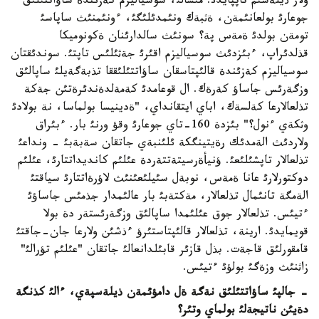
ولار ذيلةسئم تاپپايدئ. مئسالئ، سوسياليزم كةزئندة ساؤاتتئلئق
جوعارئ بولعانئمةن، ةثبةك ونئمدئلئگئ، ءونئمنئث ساپاسئ
تومةن بولدئ ةمةس پة؟ سونئث سالدارئنان ةكونوميكا
قذلدئراپ، ءبئزدئث سوسياليزم اقئرئ جةثئلئس تاپتئ. سوندئقتان
سوسياليزم كةزئندة قالئپتاسقان ساؤاتتئلئققا تذبةگةيلئ ساپالئق
وزگةرئس جاساؤ كةرةك. ال قوعامدئ كةمةلدةندئرةتئن جةكة
تذلعالارعا كةلسةك، اباي ايتقانداي، "ةدينيسا بولماسا، نة بولادئ
وثكةي ءنول؟" بئزدة 160-تاي جوعارئ وقؤ ورنئ بار. ءبئراق
ولاردئث الةمدئك رةيتينگكة ئلئنبةي جاتقان سةبةبئ - ونداعئ
تذلعالار تاپشئلئعئ. ؤنيأةرسيتةتتةردة عئلئم كانديداتتارئ، عئلئم
دوكتورلارئ عانا ةمةس، نوبةل سئيلئعئنئث لاؤرةاتتارئ سياقتئ
الةمگة تانئمال تذلعالار، مةكتةبئ بار عالئمدار جذمئس جاساؤئ
ءتيئس. تذلعالار جوق عئلئمدا ساپالئق وزگةرئستةر دة بولا
قويمايدئ. ارينة، تذلعالار قالئپتاستئرؤ ءذشئن ولارعا جان-جاقتئ
قامقورلئق قاجةت. بذل قازئر قابئلدانعالئ جاتقان "عئلئم تؤرالئ"
زاثنئث وزةگئ بولؤئ ءتيئس.
- جالپئ ساؤاتتئلئق نةگة ةل دامؤئمةن ذيلةسپةي، ءالئ كذنگة
دةيئن ناتيجةلئ بولماي وتئر؟