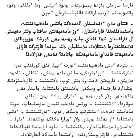
قارسئ تذراتئن بئزدة يممؤنيتةت بولؤئ ءتيئس. ونئ ءبئلئم، وقؤ،
وقئتؤ جانة تاربية ارقئلئ قالئپتاستئرعان ءجون.
- قئتاي مةن ءذندئستان الةمدةگئ باتئس مادةنيةتئنئث
باسئمدئلئعئنا قاراماستان، ءوز مادةنيةتئن ساقتاپ وتئر دةيسئز.
ال قازاقستان شة؟ قئتاي جانة رةسةيمةن كورشئ. ةؤروپالئق
قذندئلئقتارعا ذمتئلادئ. مذسئلمان ةلئ. سوندا قازئرگئ قازاق
مادةنيةتئ قانداي مادةنيةتكة جاتادئ؟ نةدةن قذرالادئ؟
- بئزدة ءذش مادةنيةتتئث ءتورت ءتيپئ انئق كورئنئپ تذر:
ءبئرئنشئسئ - ءوزئمئزدئث حالئق مادةنيةتئن، ءتئلئن، ءادةت
عذرپئن، تاريحئن قاستةرلةيتئن توپ. ةكئنشئسئ - تاؤةلسئزدئك
جئلدارئ قارقئنداپ وسكةن باتئستئق باعئتتاعئ جاستار مةن
ذلكةندةر. ولار كوپ ةمةس. ءبئراق بيلئك پةن بايلئق -
سولاردا. ءذشئنشئسئ - ورئس مادةنيةتئمةن سؤسئنداپ، سونئ
ساناسئنا تةرةث ءسئثئرئپ وسكةن توپ. ءتورتئنشئسئ - ءدئني
باعئتتاعئ ءار تةكتئ توپتار. ولار ءوزارا ةكئگة بولئنةدئ: ءبئرئ -
ءداستذرلئ مذسئلماندار، ةكئنشئسئ - ساؤد ارابياسئ ئقپالئنداعئ
دئنشئلدةر. قازئر وسئلاردئث اراسئندا باسةكة اثعارئلادئ.