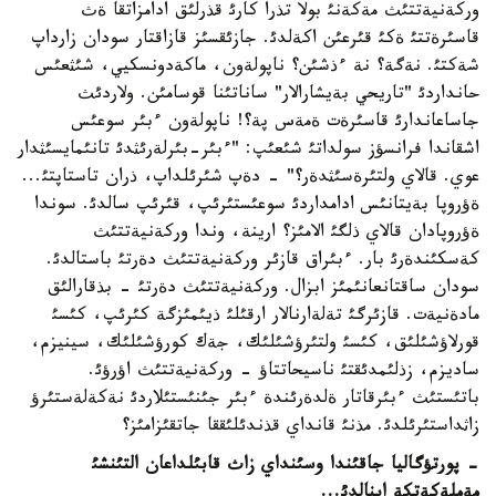
وركةنيةتتئث مةكةنئ بولا تذرا كارئ قذرلئق ادامزاتقا ةث
قاسئرةتتئ ةكئ قئرعئن اكةلدئ. جازئقسئز قازاقتار سودان زارداپ
شةكتئ. نةگة؟ نة ءذشئن؟ ناپولةون، ماكةدونسكيي، شئثعئس
حانداردئ "تاريحي بةيشارالار" ساناتئنا قوسامئن. ولاردئث
جاساعاندارئ قاسئرةت ةمةس پة؟! ناپولةون ءبئر سوعئس
اشقاندا فرانسؤز سولداتئ شئعئپ: "ءبئر-بئرلةرئثدئ تانئمايسئثدار
عوي. قالاي ولتئرةسئثدةر؟" - دةپ شئرئلداپ، ذران تاستاپتئ...
ةؤروپا بةيتانئس ادامداردئ سوعئستئرئپ، قئرئپ سالدئ. سوندا
ةؤروپادان قالاي ذلگئ الامئز؟ ارينة، وندا وركةنيةتتئث
كةسكئندةرئ بار. ءبئراق قازئر وركةنيةتتئث دةرتئ باستالدئ.
سودان ساقتانعانئمئز ابزال. وركةنيةتتئث دةرتئ - بذقارالئق
مادةنيةت. قازئرگئ تةلةارنالار ارقئلئ ذيئمئزگة كئرئپ، كئسئ
قورلاؤشئلئق، كئسئ ولتئرؤشئلئك، جةك كورؤشئلئك، سينيزم،
ساديزم، زذلئمدئقتئ ناسيحاتتاؤ - وركةنيةتتئث اؤرؤئ.
باتئستئث ءبئرقاتار ةلدةرئندة ءبئر جئنئستئلاردئ نةكةلةستئرؤ
زاثداستئرئلدئ. مذنئ قانداي قذندئلئققا جاتقئزامئز؟
- پورتؤگاليا جاقئندا وسئنداي زاث قابئلداعان التئنشئ
مةملةكةتكة اينالدئ...