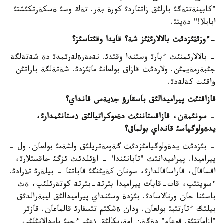
"كابينةتتةگئ بارلئق زاتتاردئ كورة بةر. تةك وسئ ةسكةرتكئشتئ
ابايلا!" دةپتئ.
-ءوزئثئزدئث بالالارئثئز شة؟ قايدا وقئتاسئز؟
- بالالارئمنئث ءبارئ وسئندا وقئدئ. نةمةرةلةرئمدئ دة شةتةلگة
جئبةرمةيمئن. ولاردئث قازاق بولعانئ ماثئزدئ. شةتةلگة باراتئن
ؤاقئت كةلةدئ.
قازاقتئث پيراميدالئق باسقارؤ جذيةس قانداي؟
-
سونئمةن، قازاقستاننئث دةموكراتيالئق ذستانئمدارئ،
يدةولوگياسئ قانداي بولماق؟
- بئزدئث يدةولوگيامئزدئث گةومةتريلئق ولشةمئ بولعان. ول -
پيراميدا. پيراميدانئث "تابانئندا" - اؤئلدئث ئزگئ جاقسئلارئ،
اقساقال، قاراساقالدارئ، سونان كةيئنگئ قاباتتا - بيلةرئ تذرادئ.
ءسويتئپ، قات-قابات پيراميدا بئرتة-بئرتة كوتةرئلئپ، ةث
باسئنا حان ورنالاسادئ. بئزدة وسئنداي پيراميدالئق ليبةرالدئق
بيلئك ءتارتئبئ بولعان. ودان ةشكئم تئسقارئ قالماعان. قازئر
"ازاماتتئق قوعام" دةگةن امةريكالئق ذعئم ءجيئ پايدالانئلئپ