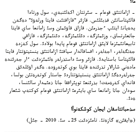
ما؟
- ازاماتتئق قوعام - سئرتتان اكةلئنبةي، سول ورتادا
قالئپتاساتئن قذبئلئس. قازئر "قازاقتئث قايتا ورلةؤئ" دةگةن
يدةيانئ ايتئپ ءجذرمئن. قازاق قاؤئمئن وسئ زامانعا ساي قايتا
جاثعئرتساق، وزئمئزگة، دئلئمئزگة، دئنئمئزگة، قازاقي
تابيعاتئمئزعا لايئق ازاماتتئق قوعام پايدا بولادئ. سول كةزدة
جةثگةلةر، اجةلةر، اقساقالدار سياقتئ ازاماتتئق ينستيتؤتتار قايتا
قالئپتاسا باستايدئ. قازئر وسئ داستذرلةر ةلئمئزدئث ءار جةرئندة
مادةني شارالار تذرئندة قايتا بوي كوتةرؤدة. ةگةر اؤئلدئق
جةرلةردةگئ ازاماتتئق ينستيتؤتتاردئ جاستار كوتةرةتئن بولسا،
قانداي كةرةمةت! بذرئنعئ توپئراققا جاثا ذعئمدار سالئنسا،
سودان جاثا زامانعا ساي بايئرعئ ازاماتتئق قوعام كوكتةپ شئعار
ةدئ.
سذحباتتاسقان ايجان كوشكةنوأا
(«ايقئن» گازةتئ. تامئزدئث 25- سئ. 2010 - جئل)