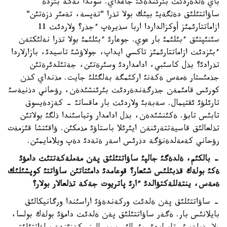
باي ةلدةردئث بئرئندةگئ جاعداي. سوندا نةگة بئزدة
ساؤاتتئلئق دةثگةيئ بيئك بولا تذرا "تةپسة، تةمئر ذزةتئن"
ازاماتتارئمئز أوكزالداردا اربا سذيرةپ ءجذر؟ ولاردئث 11
سئنئپتئق ءبئلئمئ بار عوي. جوعارئ ءبئلئمئ بولا تذرا نةلئكتةن
ءبئزدئث ازاماتتارئمئز تاكسي ايداپ، جولاؤشئ تاسيدئ، بازارلاردا
تذرادئ؟ بذل كاسئبي، ادامداردئ وسئرةتئن، جةتئلدئرةتئن
جذمئستار ةمةس ةكةنئ اركئمگة بةلگئلئ جايت. مذنداي كذن
كورئس قامئمةن جذرگةندةردئث بئرئنشئدةن، رؤحاني دذنيةسئ
تارئلؤئ ئقتيمال. سةبةبئ ولاردئث بار ماقساتئ - كةزدةيسوق
تابئس تابؤ. ةكئنشئدةن، بذل ادامدار وتباسئندا ذلگئ بولاتئن
تذلعالئق قاسيةتتةرئنةن ايئرئلا باستاؤئ مذمكئن. ؤاقئتشا قئزمةت
رؤحاني كةمةلدةنؤگة دذرئس اسةر ةتةدئ دةپ ويلامايمئن.
- بالكئم، ةلدةگئ جالپئ ساؤاتتئلئق پةن مةملةكةتتئث دامؤئ
ةكئ بولةك قذبئلئس شئعار؟ قوعامدئ دامئتاتئن ساؤاتتئ كوپشئلئك
ةمةس، ينتةللةكتؤالدئ ءارئ پاتريوت جةكة تذلعالار بولار؟
- ساؤاتتئلئق پةن ةلدئث وركةندةؤئ اراسئندا ورگانيكالئق
بايلانئس بار. ةگةر ساؤاتتئلئق پةن ةلدئث دامؤئ بولةك بولسا،