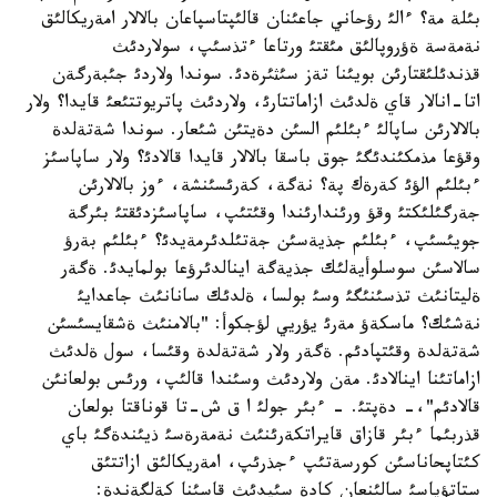
بئلة مة؟ ءالئ رؤحاني جاعئنان قالئپتاسپاعان بالالار امةريكالئق
نةمةسة ةؤروپالئق مئقتئ ورتاعا ءتذسئپ، سولاردئث
قذندئلئقتارئن بويئنا تةز سئثئرةدئ. سوندا ولاردئ جئبةرگةن
اتا-انالار قاي ةلدئث ازاماتتارئ، ولاردئث پاتريوتتئعئ قايدا؟ ولار
بالالارئن ساپالئ ءبئلئم السئن دةيتئن شئعار. سوندا شةتةلدة
وقؤعا مذمكئندئگئ جوق باسقا بالالار قايدا قالادئ؟ ولار ساپاسئز
ءبئلئم الؤئ كةرةك پة؟ نةگة، كةرئسئنشة، ءوز بالالارئن
جةرگئلئكتئ وقؤ ورئندارئندا وقئتئپ، ساپاسئزدئقتئ بئرگة
جويئسئپ، ءبئلئم جذيةسئن جةتئلدئرمةيدئ؟ ءبئلئم بةرؤ
سالاسئن سوسلوأيةلئك جذيةگة اينالدئرؤعا بولمايدئ. ةگةر
ةليتانئث تذسئنئگئ وسئ بولسا، ةلدئك سانانئث جاعدايئ
نةشئك؟ ماسكةؤ مةرئ يؤريي لؤجكوأ: "بالامنئث ةشقايسئسئن
شةتةلدة وقئتپادئم. ةگةر ولار شةتةلدة وقئسا، سول ةلدئث
ازاماتئنا اينالادئ. مةن ولاردئث وسئندا قالئپ، ورئس بولعانئن
قالادئم"،- دةپتئ. - ءبئر جولئ ا ق ش-تا قوناقتا بولعان
قذربئما ءبئر قازاق قايراتكةرئنئث نةمةرةسئ ذيئندةگئ باي
كئتاپحاناسئن كورسةتئپ ءجذرئپ، امةريكالئق ازاتتئق
ستاتؤياسئ سالئنعان كادة سئيدئث قاسئنا كةلگةندة: