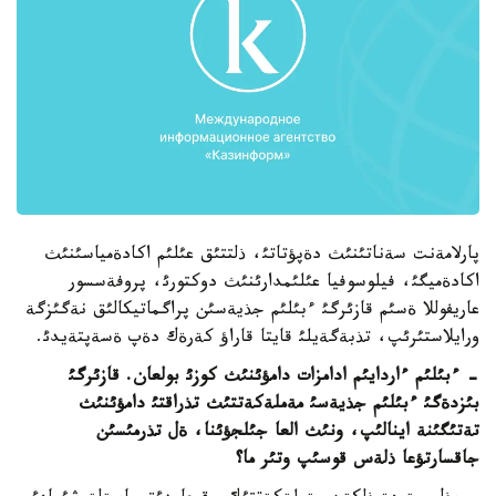
پارلامةنت سةناتئنئث دةپؤتاتئ، ذلتتئق عئلئم اكادةمياسئنئث
اكادةميگئ، فيلوسوفيا عئلئمدارئنئث دوكتورئ، پروفةسسور
عاريفوللا ةسئم قازئرگئ ءبئلئم جذيةسئن پراگماتيكالئق نةگئزگة
ورايلاستئرئپ، تذبةگةيلئ قايتا قاراؤ كةرةك دةپ ةسةپتةيدئ.
- ءبئلئم ءاردايئم ادامزات دامؤئنئث كوزئ بولعان. قازئرگئ
بئزدةگئ ءبئلئم جذيةسئ مةملةكةتتئث تذراقتئ دامؤئنئث
تةتئگئنة اينالئپ، ونئث العا جئلجؤئنا، ةل تذرمئسئن
جاقسارتؤعا ذلةس قوسئپ وتئر ما؟