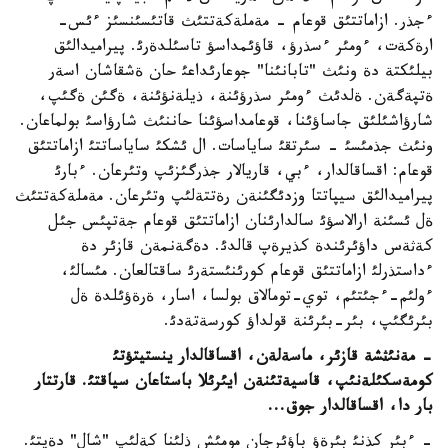
ءجذر. ازاماتتئق قوعام - مةملةكةتتئث قاتئسئنسئز ءئس-
ارةكةت، ءومئر ءسذرؤ، قاؤئمداسؤ تاسئلدةرئ. پيراميدالئق
بيلئكتة دة ونئث "تابانئنا" جوعارئداعئ حان ةشقاشان اسةر
ةتپةگةن. ةلدئث ءومئر سذرؤئنة، ذيلةنؤئنة، ةگئن ةگئپ،
شارؤاشئلئق جاساؤئنا، قوعامداسؤئنا حاننئث شارؤاسئ بولماعان.
ونئث جذمئسئ - سئرتقئ ساياسات. ال ئشكئ ساياساتتئ ازاماتتئق
قوعام: اقساقالدار، ءبي، قاريالار جذرگئزئپ وتئرعان. ءبارئ
پيراميدالئق سيپاتتا وزدئگئنةن رةتتةلئپ وتئرعان. مةملةكةتتئث
ةل ئسئنة ارالاسؤئ سالدارئنان ازاماتتئق قوعام جةتپئس جئل
كةثةس داؤئرئندة كذيرةپ قالدئ. دةگةنمةن قازئر دة
ءداستذرلئ ازاماتتئق قوعام كورئنئستةرئ ساقتالعان. مئسالئ،
ءولئم-ءجئتئم، توي-تومالاق بولسا، اسار، ةرةؤئلدة ةل
بئرئگئپ، بئر-بئرئنة قولداؤ كورسةتةدئ.
- مةنئثشة قازئر، ماسةلةن، اقساقالدار ينستيتؤتئ
كومةسكئلةنئپ، قاسيةتئنةن ايئرئلا باستاعان سياقتئ. قارتتار
بار دا، اقساقالدار جوق...
- ءبئر كذنئ بئرةؤ باؤئرجان مومئش ذلئنا كةلئپ "شال" دةپتئ.