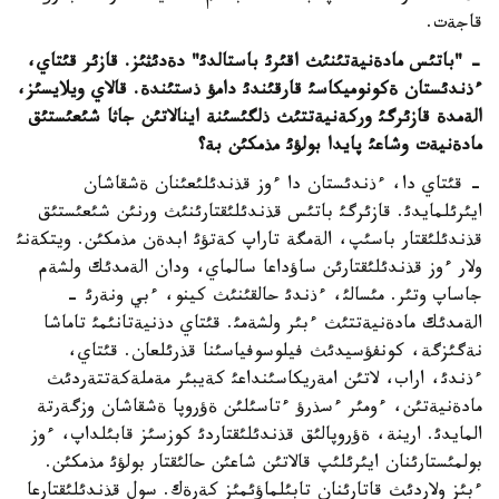
قاجةت.
- "باتئس مادةنيةتئنئث اقئرئ باستالدئ" دةدئثئز. قازئر قئتاي،
ءذندئستان ةكونوميكاسئ قارقئندئ دامؤ ذستئندة. قالاي ويلايسئز،
الةمدة قازئرگئ وركةنيةتتئث ذلگئسئنة اينالاتئن جاثا شئعئستئق
مادةنيةت وشاعئ پايدا بولؤئ مذمكئن بة؟
- قئتاي دا، ءذندئستان دا ءوز قذندئلئعئنان ةشقاشان
ايئرئلمايدئ. قازئرگئ باتئس قذندئلئقتارئنئث ورنئن شئعئستئق
قذندئلئقتار باسئپ، الةمگة تاراپ كةتؤئ ابدةن مذمكئن. ويتكةنئ
ولار ءوز قذندئلئقتارئن ساؤداعا سالماي، ودان الةمدئك ولشةم
جاساپ وتئر. مئسالئ، ءذندئ حالقئنئث كينو، ءبي ونةرئ -
الةمدئك مادةنيةتتئث ءبئر ولشةمئ. قئتاي دذنيةتانئمئ تاماشا
نةگئزگة، كونفؤسيدئث فيلوسوفياسئنا قذرئلعان. قئتاي،
ءذندئ، اراب، لاتئن امةريكاسئنداعئ كةيبئر مةملةكةتتةردئث
مادةنيةتئن، ءومئر ءسذرؤ ءتاسئلئن ةؤروپا ةشقاشان وزگةرتة
المايدئ. ارينة، ةؤروپالئق قذندئلئقتاردئ كوزسئز قابئلداپ، ءوز
بولمئستارئنان ايئرئلئپ قالاتئن شاعئن حالئقتار بولؤئ مذمكئن.
ءبئز ولاردئث قاتارئنان تابئلماؤئمئز كةرةك. سول قذندئلئقتارعا