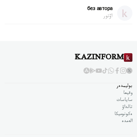
без автора
اۆتور
KAZINFORM
بوليمدەر
وقيعا
ساياسات
تالداۋ
ەكونوميكا
الەمدە