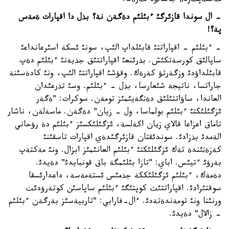
مةكتةپتةردة جاسالؤئ كةرةك.
- ال سوندا قازئرگئ ءبئلئم دةگةن نة؟ بذل دا اقپارات ةمةس
پة؟!
- ءبئلئم - اقپاراتتئ قابئلداپ الئپ، سونئ ئسكة اسئرعانداعئ
ساپالئق كورسةتكئش. بذرئنعئ اقپاراتتئق جذيةنئ ءبئلئم دةپ
قابئلداؤدئ وزگةرتؤ كةرةك. وقؤشئ اقپاراتتئ الئپ، ونئ كادةسئنة
جاراتسا، ناتيجة شئعارسا، بذل - ءبئلئم. وسئ تذرعئدان
العاندا، ساؤاتتئلئق دةثگةيئمئز تومةن. سوكرات: "ةگةر
ئزگئلئكتئ ءبئلئم بولماسا، ول - زيان" دةگةن. ماسةلةن، ناشار
تاماق اعزاعا قالاي زيان اكةلسة، ئزگئلئكسئز ءبئلئم دة رؤحاني
الةمدئ بذزادئ. سوندئقتان قازئرگئدةي اقپارات تاسقئنئ
كةزةثئندة تةك ئزگئلئكتئ ءبئلئم العانئمئز ابزال. ونئ مةكتةپ
بةرؤئ ءتيئس. اباي: "تازا بئلئمگة باق قونبايدئ" دةيدئ.
دةمةك، ءبئلئم ئزگئلئككة جذمئس ئستةمةسة، داعدارئسقا
سوقتئرادئ. اقپاراتتئث كوپتئگئ ءبئلئم ساپاسئن كوتةرؤدئث
ورنئنا ونئ تومةندةتةدئ. ءال-فارابي: "تاربيةسئز بةرگةن ءبئلئم
- زالال" دةيدئ.