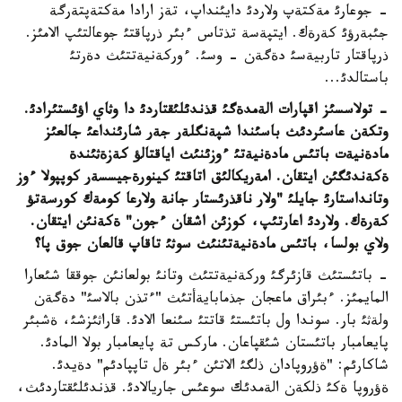
- جوعارئ مةكتةپ ولاردئ دايئنداپ، تةز ارادا مةكتةپتةرگة
جئبةرؤئ كةرةك. ايتپةسة تذتاس ءبئر ذرپاقتئ جوعالتئپ الامئز.
ذرپاقتار تاربيةسئ دةگةن - وسئ. ءوركةنيةتتئث دةرتئ
باستالدئ...
- تولاسسئز اقپارات الةمدةگئ قذندئلئقتاردئ دا وثاي اؤئستئرادئ.
وتكةن عاسئردئث باسئندا شپةنگلةر جةر شارئنداعئ جالعئز
مادةنيةت باتئس مادةنيةتئ ءوزئنئث اياقتالؤ كةزةثئندة
ةكةندئگئن ايتقان. امةريكالئق اتاقتئ كينورةجيسسةر كوپپولا ءوز
وتانداستارئ جايلئ "ولار ناقذرئستار جانة ولارعا كومةك كورسةتؤ
كةرةك. ولاردئ اعارتئپ، كوزئن اشقان ءجون" ةكةنئن ايتقان.
ولاي بولسا، باتئس مادةنيةتئنئث سوثئ تاقاپ قالعان جوق پا؟
- باتئستئث قازئرگئ وركةنيةتتئث وتانئ بولعانئن جوققا شئعارا
المايمئز. ءبئراق ماعجان جذمابايةأتئث "ءتذن بالاسئ" دةگةن
ولةثئ بار. سوندا ول باتئستئ قاتتئ سئنعا الادئ. قاراثئزشئ، ةشبئر
پايعامبار باتئستان شئقپاعان. ماركس تة پايعامبار بولا المادئ.
شاكارئم: "ةؤروپادان ذلگئ الاتئن ءبئر ةل تاپپادئم" دةيدئ.
ةؤروپا ةكئ ذلكةن الةمدئك سوعئس جاريالادئ. قذندئلئقتاردئث،