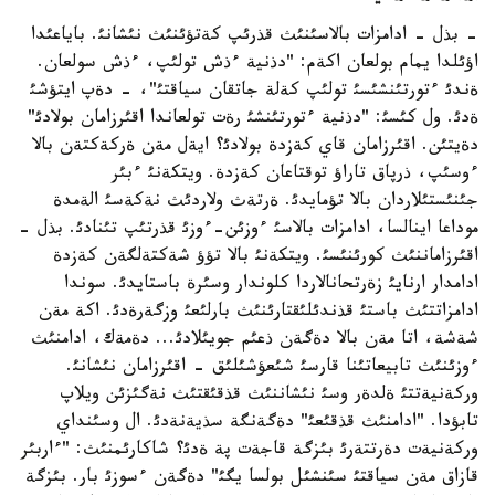
- بذل - ادامزات بالاسئنئث قذرئپ كةتؤئنئث نئشانئ. باياعئدا
اؤئلدا يمام بولعان اكةم: "دذنية ءذش تولئپ، ءذش سولعان.
ةندئ ءتورتئنشئسئ تولئپ كةلة جاتقان سياقتئ"، - دةپ ايتؤشئ
ةدئ. ول كئسئ: "دذنية ءتورتئنشئ رةت تولعاندا اقئرزامان بولادئ"
دةيتئن. اقئرزامان قاي كةزدة بولادئ؟ ايةل مةن ةركةكتةن بالا
ءوسئپ، ذرپاق تاراؤ توقتاعان كةزدة. ويتكةنئ ءبئر
جئنئستئلاردان بالا تؤمايدئ. ةرتةث ولاردئث نةكةسئ الةمدة
موداعا اينالسا، ادامزات بالاسئ ءوزئن-ءوزئ قذرتئپ تئنادئ. بذل -
اقئرزاماننئث كورئنئسئ. ويتكةنئ بالا تؤؤ شةكتةلگةن كةزدة
ادامدار ارنايئ زةرتحانالاردا كلوندار وسئرة باستايدئ. سوندا
ادامزاتتئث باستئ قذندئلئقتارئنئث بارلئعئ وزگةرةدئ. اكة مةن
شةشة، اتا مةن بالا دةگةن ذعئم جويئلادئ... دةمةك، ادامنئث
ءوزئنئث تابيعاتئنا قارسئ شئعؤشئلئق - اقئرزامان نئشانئ.
وركةنيةتتئ ةلدةر وسئ نئشاننئث قذقئقتئث نةگئزئن ويلاپ
تابؤدا. "ادامنئث قذقئعئ" دةگةنگة سذيةنةدئ. ال وسئنداي
وركةنيةت دةرتتةرئ بئزگة قاجةت پة ةدئ؟ شاكارئمنئث: "ءاربئر
قازاق مةن سياقتئ سئنشئل بولسا يگئ" دةگةن ءسوزئ بار. بئزگة