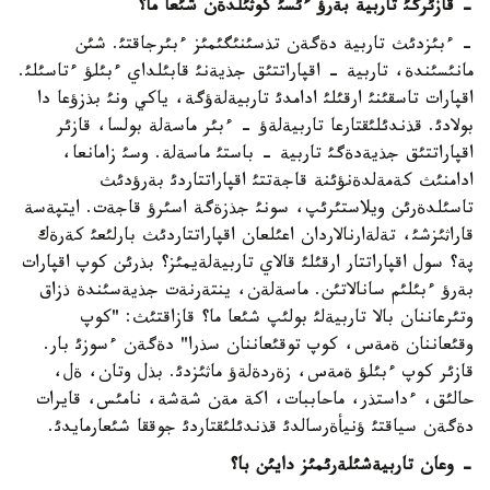
- قازئرگئ تاربية بةرؤ ءئسئ كوثئلدةن شئعا ما؟
- ءبئزدئث تاربية دةگةن تذسئنئگئمئز ءبئرجاقتئ. شئن
مانئسئندة، تاربية - اقپاراتتئق جذيةنئ قابئلداي ءبئلؤ ءتاسئلئ.
اقپارات تاسقئنئ ارقئلئ ادامدئ تاربيةلةؤگة، ياكي ونئ بذزؤعا دا
بولادئ. قذندئلئقتارعا تاربيةلةؤ - ءبئر ماسةلة بولسا، قازئر
اقپاراتتئق جذيةدةگئ تاربية - باستئ ماسةلة. وسئ زامانعا،
ادامنئث كةمةلدةنؤئنة قاجةتتئ اقپاراتتاردئ بةرؤدئث
تاسئلدةرئن ويلاستئرئپ، سونئ جذزةگة اسئرؤ قاجةت. ايتپةسة
قاراثئزشئ، تةلةارنالاردان اعئلعان اقپاراتتاردئث بارلئعئ كةرةك
پة؟ سول اقپاراتتار ارقئلئ قالاي تاربيةلةيمئز؟ بذرئن كوپ اقپارات
بةرؤ ءبئلئم سانالاتئن. ماسةلةن، ينتةرنةت جذيةسئندة ذزاق
وتئرعاننان بالا تاربيةلئ بولئپ شئعا ما؟ قازاقتئث: "كوپ
وقئعاننان ةمةس، كوپ توقئعاننان سذرا" دةگةن ءسوزئ بار.
قازئر كوپ ءبئلؤ ةمةس، زةردةلةؤ ماثئزدئ. بذل وتان، ةل،
حالئق، ءداستذر، ماحاببات، اكة مةن شةشة، نامئس، قايرات
دةگةن سياقتئ ؤنيأةرسالدئ قذندئلئقتاردئ جوققا شئعارمايدئ.
- وعان تاربيةشئلةرئمئز دايئن با؟