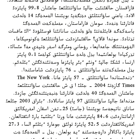
- بذل جةردة ذلكةن مةملةكةتتئك، قوعامدئق ماسةلة شئعادئ.
قازاقستان حالقئنئث جالپئ ساؤاتتئلئعئ جاعئنان 99،8 پايئزدئ
الادئ. ياعني ساؤاتتئلئق دةثگةيئ بويئنشا الةمدةگئ 14 ةلدئث
قاتارئنا ةنةدئ. سوعان قاراماستان، مةملةكةت الةمدةگئ
باسةكةگة قابئلةتتئ ةلؤ ةلدئث ساناتئنا قوسئلؤدئ ءالئ ماقسات
تذتادئ. سوندا قالاي؟ حالقئمئزدئث ساؤاتتئلئعئ ةكونوميكاعا،
الةؤمةتتئك جاعدايعا، رؤحاني ومئرگة اسةر ةتپةي مة؟ مئسالئ،
تذركيادا بولعانئمدا بذل ةلدة ساؤاتتئلئق كولةمئ 0،1 پايئز
ارتسا، ئشكئ جالپئ ءونئم ءبئر پايئزعا وسةتئندئگئن ءبئلدئم.
بذل مةملةكةتتة ساؤاتتئلئق - 76 پايئزدئث شاماسئندا.
ءذندئستاندا ساؤاتتئلئق - 57 پايئز عانا. The New York
Tіmes گازةتئ 2004 - جئلئ ا ق ش حالقئنئث ساؤاتتئلئعئ
جاعئنان الةمدةگئ 40 ةلدئث قاتارئنا ةنبةيتئندئگئن جازدئ.
مذنداعئ جالپئ ساؤاتتئلئق 97 پايئز سانالادئ. ءبئراق 2003 جئلعئ
ساناق ناتيجةسئ بويئنشا (جاسئ) 25-تةن اسقان امةريكالئق
ازاماتتاردئث 84،6 پايئزئنئث عانا ورتا ءبئلئمئ بارئ انئقتالعان.
امةريكالئقتاردئث 52،5 پايئزئ تولئق جوعارئ ءبئلئم السا، 27،3
پايئزئ باكالاأر دارةجةسئنة ءية بولعان. بذل - الةمدةگئ ةث