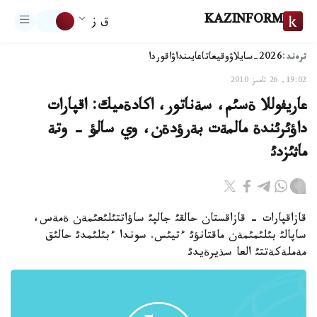
KAZINFORM
ق ز
ترەند:
2026-سايلاۋ
وقيعا
تاعايىنداۋ
اقوردا
19:02, 26 تامىز 2010
عاريفوللا ةسئم، سةناتور، اكادةميك: اقپارات
داؤئرئندة مالمةت بةرؤدةن، وي سالؤ - وتة
ماثئزدئ
قازاقپارات - قازاقستان حالقئ جالپئ ساؤاتتئلئعئمةن ةمةس،
ساپالئ بئلئمئمةن ماقتانؤئ ءتيئس. سوندا ءبئلئمدئ حالئق
مةملةكةتتئ العا سذيرةيدئ