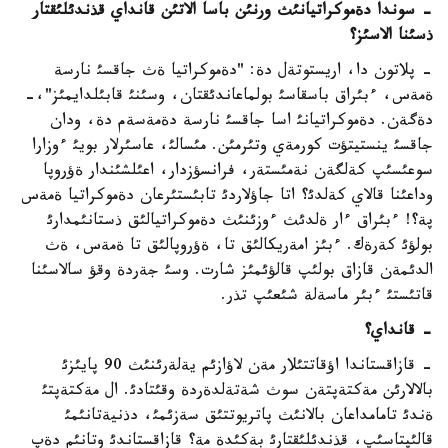
- سوندا دةموكراتيانئث ورنئن باسا الاتئن قانداي قذندئلئقتار
ذسئنا الاسئز؟
- پلاتون دا، اريستوتةل دة: "دةموكراتيا ةث جاقسئ نارسة
ةمةس، ءبئراق باسقاسئ بولماعاندئقتان، وسئنئ قابئلدايمئز"،-
دةگةن. دةموكراتيانئ اسا جاقسئ نارسة دةمةسةم دة، ودان
جاقسئ ينستيتؤت كورمةي وتئرمئن. مئسالئ، عاسئرلار بويئ ءوزارا
سوعئسئپ كةلگةن نةمئستةر، فرانسؤزدار، اعئلشئندار ةؤروپا
وداعئنا قالاي كةلدئ؟ اتا جاؤلاردئ تابئستئرعان دةموكراتيا ةمةس
پة؟! ءبئراق ءار ةلدئث ءوزئنئث دةموكراتيالئق ذستانئمدارئ
بولؤئ كةرةك. ءبئز امةريكالئق تا، ةؤروپالئق تا ةمةس، ةث
الدئمةن قازاق بولئپ قالؤئمئز شارت. وسئ جةردة وقؤ سالاسئنا
قاتئستئ ءبئر ماسةلة شئعئپ تذر.
- قانداي؟
- قازاقستاندا اؤقاتتئلار مةن لاؤازئم يةلةرئنئث 90 پايئزئ
بالالارئن مةكتةپتةن سوث شةتةلدةردة وقئتادئ. ال مةكتةپتئ
ةندئ تامامداعان بالانئث پاتريوتتئق سةزئمئ، دذنيةتانئمئ
قالئپتاسئپ، قذندئلئقتارئ بةكئدة مة؟ قازاقستاندئ وتانئم دةپ