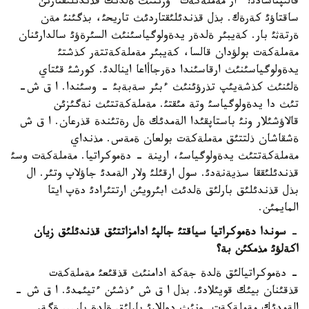
قالئپتاسادئ؟ ءار مةملةكةت ءوزئنئث ةلدئك قذندئلئقتارئن
ساقتاؤئ كةرةك. بذل قذندئلئقتاردئث تاريحئ، بذگئنئ مةن
ةرتةثئ بار. كةيبئر ةلدةر يدةولوگياسئنئث السئرةؤئ سالدارئنان
مةملةكةت بولؤدان قالسا، كةيبئر مةملةكةتتةر كذشتئ
يدةولوگياسئنئث ارقاسئندا دةرجاأاعا اينالدئ. كورشئ قئتاي
ةلئنئث كذشةيئپ تذرؤئنئث ءبئر سةبةبئ - وسئندا. ا ق ش-
تئث دا يدةولوگياسئ وتة مئقتئ. مةملةكةتتئث نةگئزئن
قالاؤشئلار ونئ باستاپقئدا الةمدئك ةل رةتئندة قذرعان. ا ق ش
ةشقاشان ذلتتئق مةملةكةت بولعان ةمةس. مذنداي
مةملةكةتتئث يدةولوگياسئ، ارينة - دةموكراتيا. مةملةكةت وسئ
قذندئلئققا سذيةنةدئ. سول ارقئلئ ولار الةمدئ جاؤلاپ وتئر. ال
بذل قذندئلئق بارلئق ةلدئث ابئرويئن ارتتئرادئ دةپ ايتا
المايمئن.
-
سوندا دةموكراتيا سياقتئ جالپئ ادامزاتتئق قذندئلئق زيان
اكةلؤئ مذمكئن بة؟
- دةموكراتيالئق ةلدة جةكة ادامنئث قذقئعئ مةملةكةت
قذقئنان بيئك قويئلادئ. بذل ا ق ش ءذشئن ءتيئمدئ. ا ق ش -