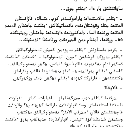
ساؤاتتئلئق بار دا، ءبئ
لئم جوق...
- ءبئلئم سالاسئنداعئ پارادوكستةر كوپ. مئسالئ، قازاقستان
الدئثعئ جئلئ وقؤشئلاردئث ماتةماتيكالئق ءبئلئمئ جاعئنان الةمدة
الدئثعئ ورئندئ السا، ةلةكتروندئ دايئندئعئ جاعئنان رةيتينگتة
66- ورئنعا، أةتنام مةن الجيردئث ورتاسئنا ءتذسئپتئ...
- بئزدة باستاؤئش ءبئلئم بةرؤدةن كةيئن تةحنولوگيالئق
ءبئلئم بةرؤگة كوشكةن ءجون. تةحنولوگيا - ءئستئث ءمانئسئ.
ئسكةر ادام مةكتةپتة قالئپتاسؤئ ءتيئس. ةگةر تةحنولوگيالئق،
كاسئبي ءبئلئم بةرئلمةسة، ءبئز ذنةمئ ارتتا قالئپ وتئرامئز.
ةكئنشئدةن، قازئرگئ كةزدة ءبئلئم دةگةن ذعئم وزگةرگةن.
- قالايشا؟
- بذرئنعئ ءبئلئم دةپ جذرگةنئمئز - اقپارات. ءبئز - اقپارات
تاسقئنئ استئندامئز. وسئ اقپاراتتئث بارلئعئ كةرةك پة؟ ولاردئث
قاجةتتئسئن قالاي ءسذزئپ الامئز؟ تةحنولوگيالئق مةكتةپ
وسئمةن شذعئلدانؤئ ءتيئس. اقپاراتتاردئ جذيةلةپ بةرؤ ءمانئسئ