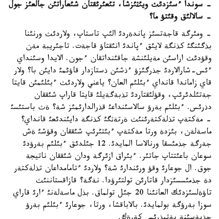
- سوندا ءسئزدئث ويئثئزشا، تئعئرئقتان شئعاراتئن جالعئز جول
- سالالئق وقئتؤ ما؟
- ومئرگة قاجةتسئز پاندةردئ الئپ تاستاپ، ولاردئث ورنئنا
بذگئنگئ كذنگة لايئق ءپاندئ انئقتاؤ قاجةت. تاجئريبة مةن
وقؤدئث اراسئن مةيلئنشة جاقئنداتقان ءجون. الايدا وسئنداي
ءئس-شارالاردئ جذرگئزؤ ءذشئن ذستازدار قاؤئمئ دايئن با؟ ولار
قاي زاماندا قانداي ءبئلئم العان؟ ياعني ولاردئث ءبئلئمئن قايتا
جةتئلدئرئپ، وقؤلئقتاردئ تذبةگةيلئ قايتا قاراپ شئققان
دذرئس. ءبئلئم بةرؤ سالاسئنداعئ قذرالدارئمئز شة؟ ةث باستئسئ
- مةكتةپ تذلةكتةرئنئث ةرتةثگئ كذنگة دايئندئعئ قانداي؟
ماسةلةن، بئزدة ورتا مةكتةپ ءبئتئرئپ شئققان وقؤشئ ةش
جةرگة جذمئسقا ورنالاسا المايدئ. 12 جئلدئق ءبئلئم بةرؤدئ
سوعان باعئتتاپ جاتئر. ءبئراق ازئرگة ودان شئققان ناتيجة
جوق. ال جوعارئ وقؤ ورئندارئ شة؟ ولاردئ ءتامامداعان تذلةكتةر
دة جذمئسسئزدار قاتارئن تولتئرؤدا. نةگة؟ قازاقستاننئث
تاؤةلسئزدئك العانئنا 20 جئل تولماق. بذل ماسةلةنئ ءارئ قاراي
سوزا بةرؤگة بولمايدئ. بالاباقشا، ورتا، جوعارئ ءبئلئم بةرؤ
جذيةسئنة بةتبذرئس كةرةك.