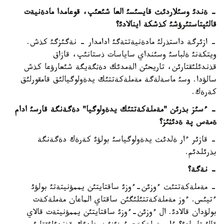
- ةندئ وسئلاردئث قايسئسئ العا شئعئپ، قوعامدا مادةنيةت
قالئپتاستئرؤشئ كذشكة اينالادئ؟
- ازئرگة داستذرلئ مادةنيةتتةگئ ادامدار - نةگئزگئ كذش.
ويتكةنئ ةلباسئ وسئنداي ساياسات ذستانئپ، قازاق
قذندئلئقتارئن، تاريحئن الةمدئك دةثگةيگة شئعارؤعا كذش
سالؤدا. وسئ ماسةلةگة مةملةكةتتئك يدةولوگيالئق قامقورلئق
كةرةك.
- ءسئز بذرئن "مةملةكةتتئك يدةولوگيا" دةگةنگة قارسئ ادام
ةمةس پة ةدئثئز؟
- قازئر ءار ةلدئث يدةولوگياسئ بولؤئ كةرةك دةگةنگة
بذرئلدئم.
- نةگة؟
- مةملةكةتتئث ءوزئن-ءوزئ ساقتايتئن يممؤنيتةتئ بولؤئ
ءتيئس. ءوز مةملةكةتتئلئگئن ساقتاي الماعان مةملةكةت
بولؤدان قالادئ. ال ءوزئن-ءوزئ ساقتايتئن يممؤنيتةت قالاي