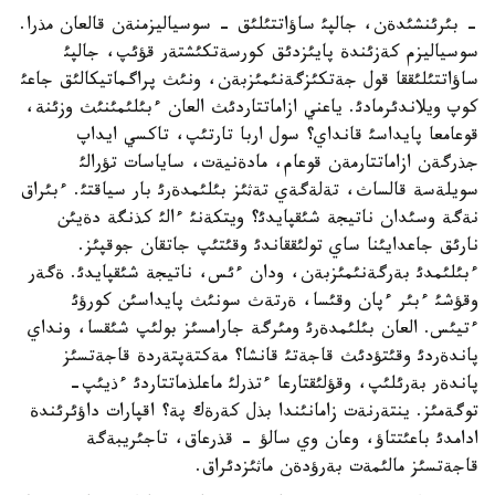
- بئرئنشئدةن، جالپئ ساؤاتتئلئق - سوسياليزمنةن قالعان مذرا.
سوسياليزم كةزئندة پايئزدئق كورسةتكئشتةر قؤئپ، جالپئ
ساؤاتتئلئققا قول جةتكئزگةنئمئزبةن، ونئث پراگماتيكالئق جاعئ
كوپ ويلاندئرمادئ. ياعني ازاماتتاردئث العان ءبئلئمئنئث وزئنة،
قوعامعا پايداسئ قانداي؟ سول اربا تارتئپ، تاكسي ايداپ
جذرگةن ازاماتتارمةن قوعام، مادةنيةت، ساياسات تؤرالئ
سويلةسة قالساث، تةلةگةي تةثئز بئلئمدةرئ بار سياقتئ. ءبئراق
نةگة وسئدان ناتيجة شئقپايدئ؟ ويتكةنئ ءالئ كذنگة دةيئن
نارئق جاعدايئنا ساي تولئققاندئ وقئتئپ جاتقان جوقپئز.
ءبئلئمدئ بةرگةنئمئزبةن، ودان ءئس، ناتيجة شئقپايدئ. ةگةر
وقؤشئ ءبئر ءپان وقئسا، ةرتةث سونئث پايداسئن كورؤئ
ءتيئس. العان بئلئمدةرئ ومئرگة جارامسئز بولئپ شئقسا، ونداي
پاندةردئ وقئتؤدئث قاجةتئ قانشا؟ مةكتةپتةردة قاجةتسئز
پاندةر بةرئلئپ، وقؤلئقتارعا ءتذرلئ ماعلذماتتاردئ ءذيئپ-
توگةمئز. ينتةرنةت زامانئندا بذل كةرةك پة؟ اقپارات داؤئرئندة
ادامدئ باعئتتاؤ، وعان وي سالؤ - قذرعاق، تاجئريبةگة
قاجةتسئز مالئمةت بةرؤدةن ماثئزدئراق.