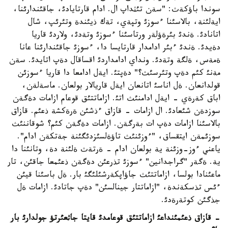
سوندا باؤكةث: "سةن تئثداپ ال. ادام قارتايادئ، جاقئندارئنا،
ايةلئنة، بالاسئنا ءسوزئ وتپةي، تةك ذيئندة وتئرئپ، شال
اتانادئ. ةندئ بئرةؤلةر ورتاسئنا ءسوزئ وتةدئ، ولاردئ قاريا
دةيدئ. ةندئ ءبئر ادامدار قارتايسا دا، ءسوزئ جاقئندارئنا عانا
ةمةس، ةلگة وتةدئ. ونداي ادامداردئ اقساقال دةپ اتايدئ. سةن
مةنئ كئم دةپ وتئرسئث؟" دةپتئ. ايةل ادامعا دا قاريا ءسوزئن
قولدانعان. ةل اناسئ اتانعان ايةل قاريالار بولعان. ماسةلةن،
اباق كةرةي - ايةل ادامنئث اتئ. ازاماتتئق قوعام ازامات دةگةن
سوزدةن شئعادئ. ال ازامات - قازاق ءذشئن ةرةكشة ذعئم. قازاق
بالاسئنا ازامات دةپ ات بةرگةن. ازامات دةگةن كئم؟ شوقاننئث
سوزئمةن ايتقساق، "ءوزئنئث تاؤةلسئزدئگئنة جةتكةن ادام".
ياعني ءوز-وزئنة ية بولعان ادام - ةرتةث ةلئنة دة، وتانئنا دا
ية. ةگةر "گراجدانين" ءسوزئ تذرعئن دةگةن ذعئمعا جاقئن، تار
ماعئنادا بولسا، ازاماتتئث جاؤاپكةرشئلئگئ بار. ةل باسئنا قيئن
ءئس تذسكةندة، "ازاماتتار جينالسئن" دةپ جاتادئ. ازامات ةل
جذگئن كوتةرةدئ.
- قازاق ذعئمئنداعئ ازاماتتئق قوعامدئ قايتا جاثعئرتؤ جولدارئ بار