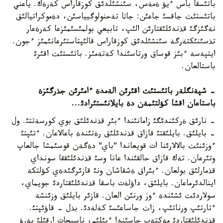
باتئسقا باس ءيؤ ةمةس، سئنشئلدئق كوزقاراس كةرةك. ياعني
باتئستئث جاقسئ جاعئن: جاثا تةحنولوگيياسئن، دةموكراتيالئق
نةگئزگئ قذندئلئقتارئن الئپ، تابيعي بولمئسئمئزعا كةرةعار
تذسئنئكتةرگة سئنشئلدئق كوزقاراس قالئپتاستئرعانئمئز ءجون.
ايتپةسة ءبئز قوساق ورتاسئندا كةتةمئز. باتئستئث اقئرئ
باستالعان.
- شپةنگلةر باتئستئث اقئرئن الةمدة ءامئرئن جذرگئزة
باستاعان اقشا كؤلتئمةن دة بايلانئستئرادئ...
- نارئق ةركئندئگئ زامانئندا ءبئر قذندئلئق بوي كورسةتتئ. ول
- بايلئق. بايلئقتئ قازاق قذندئلئق رةتئندة باعالاعان. ءتئپتئ
ءوزئنئث بالالارئنا ات قويعاندا "باي" دةگةن قوسئمشا جالعاپ
وتئرعان. تةك قازاق حالقئندا عانا وسئ قذندئلئققا سونداي
قذمارلئق بولعان. ءبئراق ةشقاشان ونئ قازئرگئدةي كؤلتكة
اينالدئرماعان. بايلئق، داؤلةت باسقا قذندئلئقتاردئ جويماي،
سولاردئث ئشئندة ءوز ورنئن العان. قازئر بايلئق وزئنشة
ءتارتئپ ورناتئپ، زاث جاساعئسئ كةلةدئ. بذل - قاؤئپتئ.
قذندئلئقتاردئ مةكتةپ جاسئندا ءبئلئم، ناسيحات ارقئلئ بةرؤ