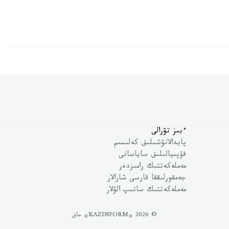
ءبىز تۋرالى
پايدالانۋشىلىق كەلىسىم
قۇپىيالىلىق ساياساتى
مەملەكەتتىك رامىزدەر
جەمقورلىققا قارسى شارالار
مەملەكەتتىك ساتىپ الۋلار
© 2026 «KAZINFORM» حاق