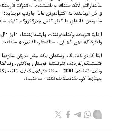
حالئقارالئق لاثكةستئك جةلئسئنئث نةگئزگئ قارجئگة
ق ش اؤماعئنداعئ اكتيأتةرئن عانا جاؤئپ قويمايدئ، س
حايرمةن قانداي دا ءبئر ءئس جذرگئزؤگة تئيئم سالا
ارنايئ قئزمةت وكئلدةرئنئث پايئمداؤئنشا، ءابؤ ءا
ولتئرئلگةننةن كةيئن، سالئستئرمالئ تذردة جاقئندا 
قئلمئسكةرلةردئث تئزئمئنة قوسقان بولاتئن. ونداعئ
ونئث ئشئندة
جيناؤعا كومةكتةسكةندئگئنة سةنئمدئ.