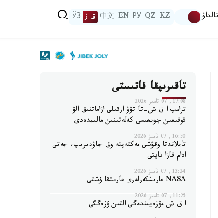
الداۋ
KZ
QZ
РУ
EN
中文
ق ز
ЎЗ
تاقىرىپقا قاتىستى
17:08, 07 تامىز 2026
ترامپ ا ق ش-تا تۋۋ ارقىلى ازاماتتىق الۋ
قۇقىعىن جويعىسى كەلەتىنىن مالىمدەدى
16:30, 07 تامىز 2026
تايلاندتا وقۋشى مەكتەپتە وق جاۋدىرىپ، جەتى
ادام قازا تاپتى
13:24, 07 تامىز 2026
NASA عارىشكەرلەرى عارىشقا ۇشتى
11:25, 07 تامىز 2026
ا ق ش مۋزەيىندەگى التىن ۇزەڭگى