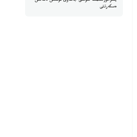
ينفراقۇرىلىمىنا سوققى جاساۋى مۇمكىن ەكەنىن
ەسكەرتتى