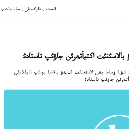
الەمدە
قازاقستان
ساياسات
ت
الاسئنئث اكتيأتةرئن جاؤئپ تاستادئ
 - ا ق ش اتئ شؤلئ ؤساما بةن لادةننئث كذيةؤ بالاسئ بولئپ تابئلاتئن
أتةرئن جاؤئپ تاستادئ