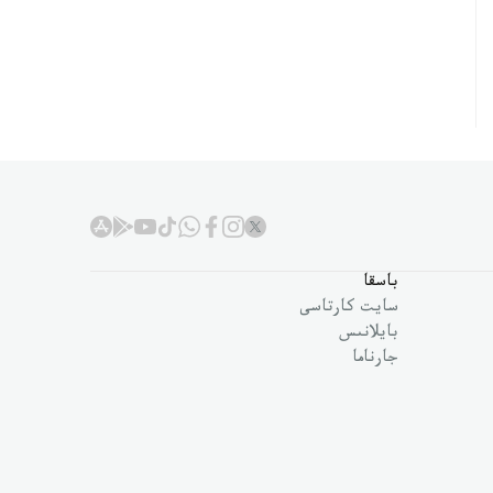
باسقا
سايت كارتاسى
بايلانىس
جارناما