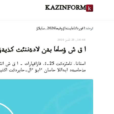
KAZINFORM
ترەند:
اقوردا
تاعايىنداۋ
وقيعا
2026-سايلاۋ
14:44, 25 تامىز 2010
ا ق ش ؤساما بةن لادةننئث كذيةؤ ب
استانا. تامئزدئث 25-ئ. قازاقپارات
مذحاممةد ابداللا حاسان ءابؤ ءال-حايردئث اكتي