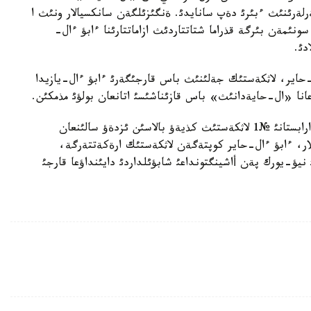
رلةرئنئث ءبئرئ دةپ سانايدئ. ةنگئزئلگةن سانكسيالار ونئث ا
ونئمةن بئرگة قذراما شتاتتاردئث ازاماتتارئنا ءابؤ ءال-
دئ.
ل-حاير، لاثكةستئك جةلئنئث باس قارجئگةرئ ءابؤ ءال-يازيدا
عانا «ال-حايةدانئث» باس قازئناشئسئ اتانعان بولؤئ مذمكئن.
ايتا كةتؤ كةتةك، وسئدان ةكئ جئل بذرئن ساؤديا ارابستانئ №1 لاثكةستئث كذيةؤ بالاسئن ئزدةؤ سالئنعان
لار، ءابؤ ءال-حاير كوپتةگةن لاثكةستئك ارةكةتتةرگة،
 2001 -جئلئ قئركذيةكتئث 11ئندةگئ نيؤ-يورك پةن أاشينگتونداعئ شابؤئلداردئ دايئنداؤعا قارجئ