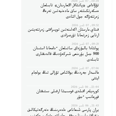
10:24, 07 تامىز 2026
تۋۆاداعى «پاتشالار اڭعارىنان» تابىلعان
ەسكەرتكىشتەر ساق مادەنيەتىن تەرەڭ
زەرتتەۋگە جول اشادى
09:52, 07 تامىز 2026
قىتاي مارستان اكەلىنەتىن توپىراقتى زەرتتەيتىن
ارنايى زەرتحانا تۇرعىزادى
09:25, 07 تامىز 2026
پولشادا بالمۇزداق ساتىلعان ءدامحانا استىنان
900 جىل بۇرىنعى شىركەۋدىڭ قالدىقتارى
تابىلدى
07:06, 07 تامىز 2026
عالىمدار جەردىڭ بولاشاعى تۋرالى تىڭ بولجام
ايتتى
22:44, 06 تامىز 2026
كورەيلەر اقىلدى قوسىمشا ارقىلى ىستىقتان
قورعانىپ ءجۇر
21:43, 06 تامىز 2026
يران پارسى شىعاناعى ەلدەرىنىڭ ەنەرگەتيكالىق