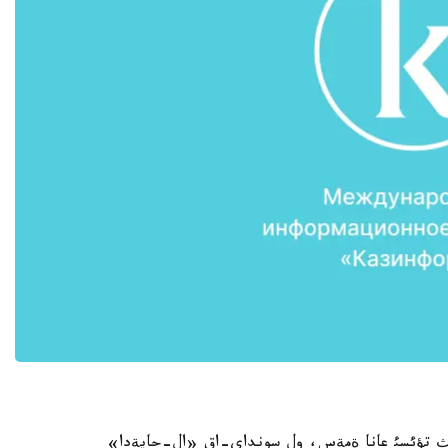
ننئث تؤئسئ عانا ةمةس، ول سونداي-اق «ال-حايةدا»