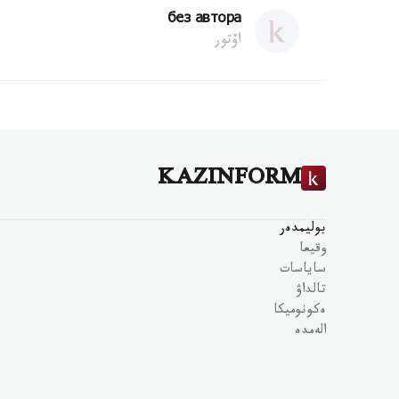
без автора
اۆتور
KAZINFORM
بوليمدەر
وقيعا
ساياسات
تالداۋ
ەكونوميكا
الەمدە