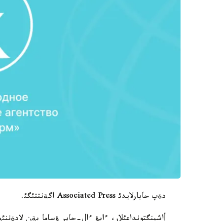
دةپ حابارلايدئ Associated Press اگةنتتئگئ.
أاشينگتونداعئلار، ءابؤ ءال-حاير ؤساما بةن لادة