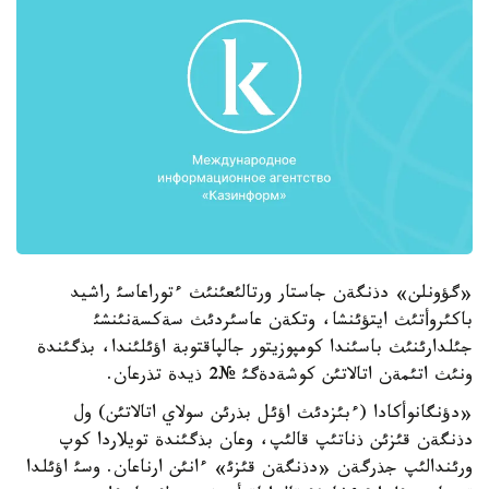
«گؤونلن» دذنگةن جاستار ورتالئعئنئث ءتوراعاسئ راشيد
باكئروأتئث ايتؤئنشا، وتكةن عاسئردئث سةكسةنئنشئ
جئلدارئنئث باسئندا كومپوزيتور جالپاقتوبة اؤئلئندا، بذگئندة
ونئث اتئمةن اتالاتئن كوشةدةگئ №2 ذيدة تذرعان.
«دؤنگانوأكادا (ءبئزدئث اؤئل بذرئن سولاي اتالاتئن) ول
دذنگةن قئزئن ذناتئپ قالئپ، وعان بذگئندة تويلاردا كوپ
ورئندالئپ جذرگةن «دذنگةن قئزئ» ءانئن ارناعان. وسئ اؤئلدا