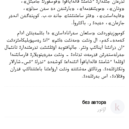
تذرعان جئلدارئ ءشامشئ قالداياقوأ «فوسفورلئ جامبئل»،
«وتان»، «مويئنقذمدا»، «بارئنةن دة سةن سذلؤ»،
«قايداسئث»، «قئز ساعئنئشئ» جانة ت.ب. كوپتةگةن اندةر
جازعان»، دةيدئ ر. باكئروأ.
كومپوزيتوردئث «سئعان سةراناداسئن» دا بئلمةيتئن ادام
كةمدة-كةم، ال ونئث «مةنئث ةلئم» ءانئ رةسپؤبليكامئزدئث
ءان ذرانئنا اينالئپ وتئر. جالپاقتوبة اؤئلئنئث تذرعئندارئ تانئمال
جةرلةستةرئن قذرمةت تذتادئ - ونئث مةرةيتويلارئ قارساثئندا
اؤئلدا ءشامشئ قالداياقوأ اتئنداعئ كوشةدة ءتذرلئ ءئس-شارالار
وتكئزئلةدئ. ورتالئق مةشئتتة ونئث ارؤاعئنا باعئشتالئپ قذران
وقئلادئ، اس بةرئلةدئ.
без автора
اۆتور