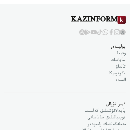
KAZINFORM
بوليمدەر
وقيعا
ساياسات
تالداۋ
ەكونوميكا
الەمدە
ءبىز تۋرالى
پايدالانۋشىلىق كەلىسىم
قۇپىيالىلىق ساياساتى
مەملەكەتتىك رامىزدەر