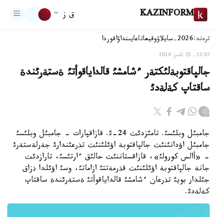
KAZINFORM
ق ز
ترەند:
2026-سايلاۋ
وقيعا
تاعايىنداۋ
اقوردا
13:07, 25 تامىز 2010
جالپاقتوبةلئكتةر ءشامشئ قالداياقوأتئ ةستةرئندة
ساقتاپ كةلةدئ
جامبئل وبلئسئ. تامئزدئث 24-ئ. قازاقپارات - جامبئل وبلئسئ
جامبئل اؤدانئنئث جالپاقتوبة اؤئلئنئث تذرعئندارئ جةرلةستةرئ
- «أالس كورولئ»، قازاقستاننئث حالئق ءارتئسئ، تارازدئث
جانة جالپاقتوبة اؤئلئنئث قذرمةتتئ ازاماتئ، وسئ اؤئلدا ذزاق
جئلدار بويئ تذرعان ءشامشئ قالداياقوأتئ ةستةرئندة ساقتاپ
كةلةدئ.