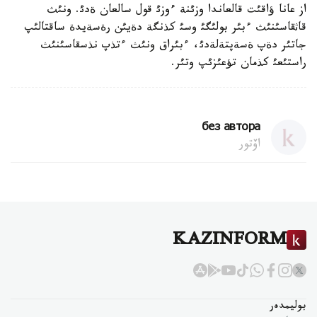
از عانا ؤاقئت قالعاندا وزئنة ءوزئ قول سالعان ةدئ. ونئث
قاثقاسئنئث ءبئر بولئگئ وسئ كذنگة دةيئن رةسةيدة ساقتالئپ
جاتئر دةپ ةسةپتةلةدئ، ءبئراق ونئث ءتذپ نذسقاسئنئث
راستئعئ كذمان تؤعئزئپ وتئر.
без автора
اۆتور
KAZINFORM
بوليمدەر