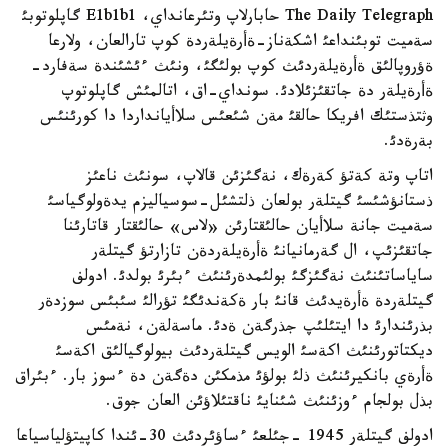
The Daily Telegraph حابارلاپ وتئرعانداي، E1b1b1 گاپلوتوبئ
سةميت توبئنداعئ اشكةناز-ةأرةيلةردة كوپ تارالعان، ولارعا
ةؤروپالئق ةأرةيلةردئث كوپ بولئگئ، ونئث ءئشئندة سةفارد-
ةأرةيلةر دة جاتقئزئلادئ. سونداي-اق، اتالمئش گاپلوتوپ
وثتذستئك افريكا حالقئ مةن شئعئس سلاأيانداردا دا كورئنئس
بةرةدئ.
اتاپ وتة كةتؤ كةرةك، نةگئزئن قالاپ، سونئث ناعئز
ذستانؤشئسئ گيتلةر بولعان ذلتشئل-سوسياليزم يدةولوگياسئ
سةميت جانة سلاأيان حالئقتارئن «لاس» حالئقتار قاتارئنا
جاتقئزئپ، ال گةرمانيانئ ةأرةيلةردةن تازارتؤ گيتلةر
ساياساتئنئث نةگئزگئ بولئمدةرئنئث ءبئرئ بولدئ. ادولف
گيتلةردة ةأرةيدئث قانئ بار ةكةندئگئ تؤرالئ سئبئس سوزدةر
بذرئندارئ دا ايتئلئپ جذرگةن ةدئ. ماسةلةن، نةمئس
ديكتاتورئنئث اكةسئ الويس گيتلةردئث بيولوگيالئق اكةسئ
ةأرةي بانكيرئنئث ذلئ بولؤئ مذمكئن دةگةن دة ءسوز بار. ءبئراق
بذل بولجام ءوزئنئث شئنايئ ناقتئلاؤئن العان جوق.
ادولف گيتلةر 1945 -جئلعئ ءساؤئردئث 30-ئندا كاپيتؤلياسياعا