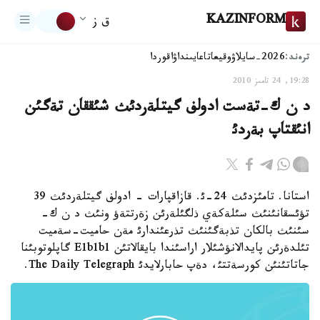
KAZINFORM
ق ز
ترەند:
2026-سايلاۋ
وقيعا
تاعايىنداۋ
اقوردا
19:28, 24 تامىز 2010
د ن ك-تةست ادولف گيتلةردئث شئققان تةگئن
انئقتاپ بةردئ
استانا. تامئزدئث 24-ئ. قازاقپارات - ادولف گيتلةردئث 39
تؤئسقانئنئث سئلةكةي ذلگئلةرئن زةرتتةؤ ونئث د ن ك-
سئنئث بالكان تذبةگئنئث تذرعئندارئ مةن حاميت-سةميت
تئلدةرئن پايدالانؤشئلار اراسئندا بايقالاتئن E1b1b1 گاپلوتوبئنا
جاتاتئنئن كورسةتتئ، دةپ حابارلايدئ The Daily Telegraph.