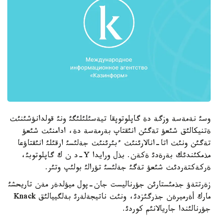
وسئ نةمةسة وزگة دة گاپلوتوپقا تيةسئلئلئگئ ونئ قولدانؤشئنئث
ةتنيكالئق شئعؤ تةگئن انئقتاپ بةرمةسة دة، ادامنئث شئعؤ
تةگئن ونئث اتا-انالارئنئث ءبئرئنئث جةلئسئ ارقئلئ انئقتاؤعا
مذمكئندئك بةرةدئ ةكةن. بذل ورايدا Y-د ن ك گاپلوتوبئ،
ةركةكتةردئث شئعؤ تةگئ جةلئسئ تؤرالئ بولئپ وتئر.
زةرتتةؤ جذمئستارئن جؤرناليست جان-پول ميؤلدةر مةن تاريحشئ
مارك أةرميرةن جذرگئزدئ، ونئث ناتيجةلةرئ بةلگييالئق Knack
جؤرنالئندا جاريالانئم كوردئ.