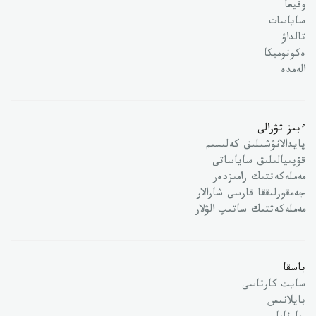
وقيعا
ساياسات
تالداۋ
ەكونوميكا
الەمدە
ءبىز تۋرالى
پايدالانۋشىلىق كەلىسىم
قۇپىيالىلىق ساياساتى
مەملەكەتتىك رامىزدەر
جەمقورلىققا قارسى شارالار
مەملەكەتتىك ساتىپ الۋلار
باسقا
سايت كارتاسى
بايلانىس