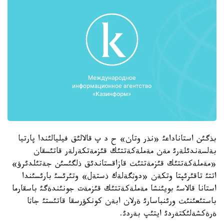
بذگئن استاناداعئ «نذر وتان» ح د پ قالالئق فيليالئندا پارتيا
بةلسةندئلةرئ مةن مةملةكةتتئك قئزمةتكةرلةر قاتئسقان
«مةملةكةتتئك قئزمةتتئث قازاقستاندئق ذلگئسئن جةتئلدئرؤ»
اتتئ تاقئرئپتا وتكةن «دوثگةلةك ذستةل» وتئرئسئ بارئسئندا
استانا قالاسئ بويئنشا مةملةكةتتئك قئزمةت جونئندةگئ باسقارما
باستئعئنئث ورئنباسارئ ةرلان ابةن كونكؤرسقا قاتئستئ جاثا
ةرةكشةلئكتةردئ ايتئپ بةردئ.