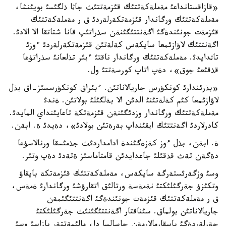
«قازاقستانداعئ مةملةكةتتئك قئزمةتتئث جاثا ذلگئسئ بويئنشا،
مةملةكةتتئك ورگاندار قئزمةتكةرلةردئ ق ر مةملةكةتتئك
قئزمةت جونئندةگئ اگةنتتئگئنةن سذراتئپ قانا شتاتقا الا الادئ.
اگةنتتئك لاؤازئمعا سايكةس كةلةتئن قئزمةتكةرلةردئ ءوزئ
تاثدايدئ. مةملةكةتتئك ورگاندار ناقتئ ءبئر تذلعانئ سذراتؤعا
قذقئعئ جوق»، دةپ اتاپ كورسةتتئ ول.
«بذرئندارئ كونكؤرس جاريالاناتئن. ءبئراق كونكؤرسسئز-اق بذل
لاؤازئمعا كئم كةلةتئنئ الدئن الا بةلگئلئ بولاتئن. ةندئ
مةملةكةتتئك ورگاندار وزدئگئنةن قئزمةتكة تاعايئنداي المايدئ.
كادرلاردئ اگةنتتئك ايقئنداپ بةرةتئن بولادئ»، دةيدئ ة. ابةن.
ة. ابةن، بذل ءوز كةزةگئندة ادامداردئث جذمئسقا ورنالاسؤعا
دةگةن تةث قذقئلئ جاعدايدئن قامتاماسئز ةتةدئ دةپ وتئر.
وسئ وزگةرئستةرگة سايكةس، مةملةكةتتئك قئزمةتكة بايقاؤ
وتكئزؤ جةرگئلئكتئ نةمةسة ورتالئق اتقارؤشئ ورگاندارئ ةمةس،
ق ر مةملةكةتتئك قئزمةت جونئندةگئ اگةنتتئگئمةن
جاريالاناتئن بولماق. سئناقتار اگةنتتئگئنئث جةرگئلئكتئ
جةرلةردةگئ باسقارمالارمةن جاسالسا دا، مالئمةتتةر بازاسئ وسئ