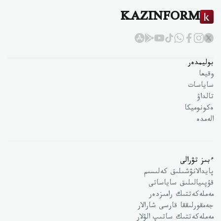
KAZINFORM
بوليمدەر
وقيعا
ساياسات
تالداۋ
ەكونوميكا
الەمدە
ءبىز تۋرالى
پايدالانۋشىلىق كەلىسىم
قۇپىيالىلىق ساياساتى
مەملەكەتتىك رامىزدەر
جەمقورلىققا قارسى شارالار
مەملەكەتتىك ساتىپ الۋلار