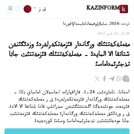
KAZINFORM
ق ز
ترەند:
2026-سايلاۋ
وقيعا
تاعايىنداۋ
اقوردا
15:29, 24 تامىز 2010
مةملةكةتتئك ورگاندار قئزمةتكةرلةردئ وزدئگئنةن
شتاتقا الا المايدئ - مةملةكةتتئك قئزمةتتئث جاثا
تذجئرئمداماسئ
استانا. تامئزدئث 24-ئ. قازاقپارات /جاسذلان امانباي ذلئ/ -
مةملةكةتتئك ورگاندار قئزمةتكةرلةردئ ق ر مةملةكةتتئك
قئزمةت جونئندةگئ اگةنتتئگئنةن سذراتئپ قانا شتاتقا الا الادئ.
ق ر ورتالئق مةملةكةتتئك ورگاندارئ مةملةكةتتئك قئزمةتتئث
جاثا مودةلئنئنئث تذجئرئمداماسئ وسئنئ كوزدةيدئ