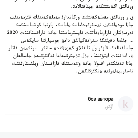
ورتالئق اگةنتتئكتة جيناقتالادئ.
ق ر ورتالئق مةملةكةتتئك ورگاندارئ مةملةكةتتئك قئزمةتتئث
جاثا مودةلئنئث تذجئرئمداماسئ ةلباسئ، پارتيا كوشباسشئسئ
نذرسذلتان نازاربايةأتئث تاپسئرماسئنا جانة قازاقستاننئث 2020
- جئلعا دةيئنگئ ستراتةگيالئق دامؤ جوسپارئنا سايكةس
جاساقتالدئ. قازئر ول تالقئلاؤ كةزةثئندة جاتئر. سونئمةن قاتار
ة. ابةننئث ايتؤئنشا، بذل تذجئرئمداما نةگئزئندة جاسالعان
جاثا تةتئكتةر اقمولا جانة وثتذستئك قازاقستان وبلئستارئنئث
تاجئريبةلةرئنة ةنگئزئلگةن.
без автора
اۆتور