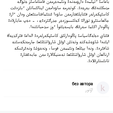
باعاسئ ءتيئمدئ دارؤمةندئ ونئمدةرمةن قامتاماسئز ةتؤگة
مذمكئندئك بةرةدئ. كوتةرمة ساؤدامةن اينالئساتئن ءبئزدئث
كاسئپكةرلةر قئتايلئقتارمةن ساؤدا ئنتئماقتاستئعئن ودان ءارئ
جالعاستئرؤ تؤرالئ كةلئسسوزدةر جذرگئزدئ»، - دةپ حابارلادئ
پاألودار اكئمئ سةرئك بايسةيئتوأ ءوز سذحباتئندا.
قئتاي دةلةگاسياسئ پاألودارلئق كاسئپكةرلةردئ الداعئ قئركذيةك
ايئندا شاؤةشةكتة وتةتئن اؤئل شارؤاشئلئعئ جارمةثكةسئنة
شاقئردئ. وندا بيئلعئ ونئممةن قوسا، وثدةؤشئ وندئرئسكة
ارنالعان اؤئل شارؤاشئلئعئ تةحنيكالارئ مةن جابدئقتارئ
تانئستئرئلادئ.
без автора
اۆتور