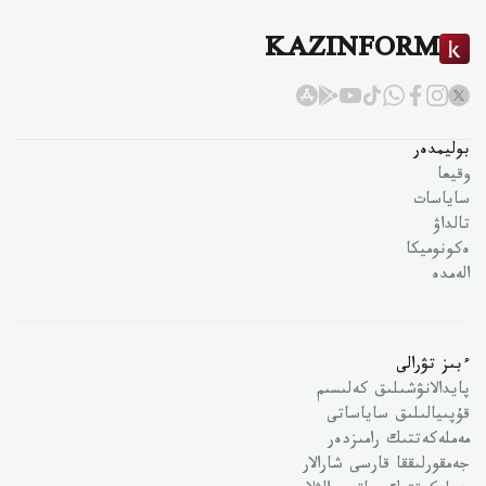
KAZINFORM
بوليمدەر
وقيعا
ساياسات
تالداۋ
ەكونوميكا
الەمدە
ءبىز تۋرالى
پايدالانۋشىلىق كەلىسىم
قۇپىيالىلىق ساياساتى
مەملەكەتتىك رامىزدەر
جەمقورلىققا قارسى شارالار