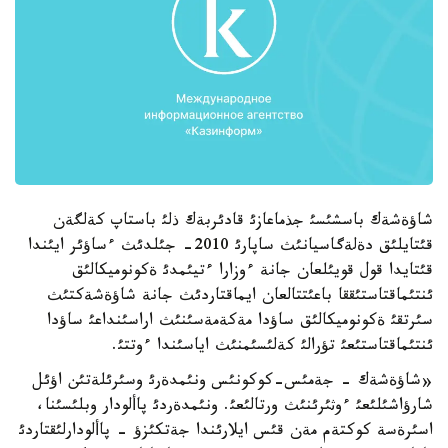
شاؤةشةك باسشئسئ جذماعازئ قادئربةك ذلئ باستاپ كةلگةن
قئتايلئق دةلةگاسيانئث ساپارئ 2010- جئلدئث ءساؤئر ايئندا
قئتايدا قول قويئلعان جانة ءوزارا ءتيئمدئ ةكونوميكالئق
ئنتئماقتاستئققا باعئتتالعان ايماقتاردئث جانة شاؤةشةكتئث
سئرتقئ ةكونوميكالئق ساؤدا مةكةمةسئنئث اراسئنداعئ ساؤدا
ئنتئماقتاستئعئ تؤرالئ كةلئسئمنئث اياسئندا ءوتتئ.
«شاؤةشةك - جةمئس-كوكونئس ونئمدةرئ وسئرئلةتئن اؤئل
شارؤاشئلئعئ ءوثئرئنئث ورتالئعئ. ونئمدةردئ پاألودار وبلئسئنا،
اسئرةسة كوكتةم مةن قئس ايلارئندا جةتكئزؤ - پاألودارلئقتاردئ