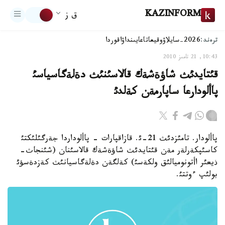
KAZINFORM
ق ز
ترەند:
2026-سايلاۋ
وقيعا
تاعايىنداۋ
اقوردا
10:43, 21 تامىز 2010
قئتايدئث شاؤةشةك قالاسئنئث دةلةگاسياسئ
پاألودارعا ساپارمةن كةلدئ
پاألودار. تامئزدئث 21-ئ. قازاقپارات - پاألوداردا جةرگئلئكتئ
كاسئپكةرلةر مةن قئتايدئث شاؤةشةك قالاسئنان (شئنجاث-
ذيعئر اأتونوميالئق ولكةسئ) كةلگةن دةلةگاسيانئث كةزدةسؤئ
بولئپ ءوتتئ.