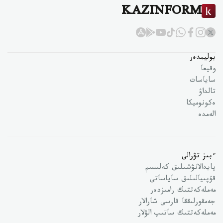
KAZINFORM
بوليمدەر
وقيعا
ساياسات
تالداۋ
ەكونوميكا
الەمدە
ءبىز تۋرالى
پايدالانۋشىلىق كەلىسىم
قۇپىيالىلىق ساياساتى
مەملەكەتتىك رامىزدەر
جەمقورلىققا قارسى شارالار
مەملەكەتتىك ساتىپ الۋلار