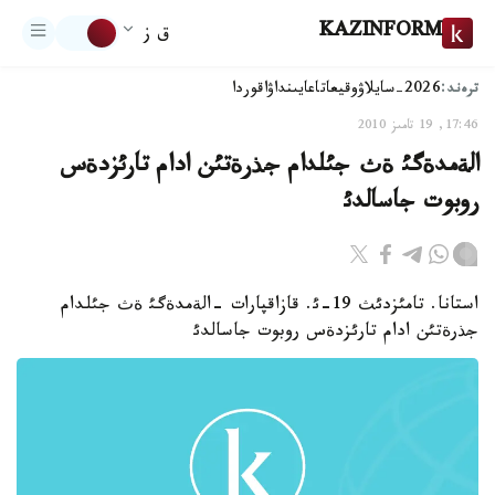
KAZINFORM
ق ز
ترەند:
2026-سايلاۋ
وقيعا
تاعايىنداۋ
اقوردا
17:46, 19 تامىز 2010
الةمدةگئ ةث جئلدام جذرةتئن ادام تارئزدةس
روبوت جاسالدئ
استانا. تامئزدئث 19-ئ. قازاقپارات -الةمدةگئ ةث جئلدام
جذرةتئن ادام تارئزدةس روبوت جاسالدئ