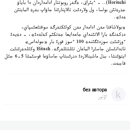
Horiuchi).. - ءبئراق، ةگةر روبوتتار ادامداردان دا باياؤ
جذرةتئن بولسا، ول ولاردئث تالاپتارئنا جاؤاپ بةرة المايتئن
ةدئ».
«بولاشاقتا مةن ادامدار مةن كولئكتةرگة سوقتئعئسپاي،
دذكةنگة بارا الاتئنداي جاعدايعا جةتكئم كةلةدئ»، - دةيدئ
ءوزئنئث سوزدئگئندة 100 ءسوز قورئ بار «جولداس»
تاثدانئسئن جاسئرا الماعان تئلشئلةرگة. Hitach وكئلدةرئنئث
ايتؤئنشا، بذل ماشينالاردئ دذرئستاپ جاساؤعا قوسئمشا 5-6 جئل
قاجةت.
без автора
اۆتور