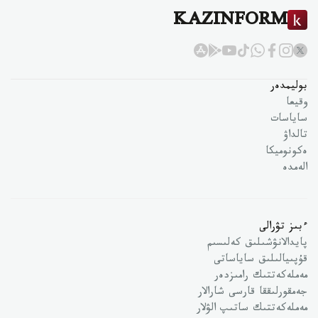
KAZINFORM
بوليمدەر
وقيعا
ساياسات
تالداۋ
ەكونوميكا
الەمدە
ءبىز تۋرالى
پايدالانۋشىلىق كەلىسىم
قۇپىيالىلىق ساياساتى
مەملەكەتتىك رامىزدەر
جەمقورلىققا قارسى شارالار
مەملەكەتتىك ساتىپ الۋلار