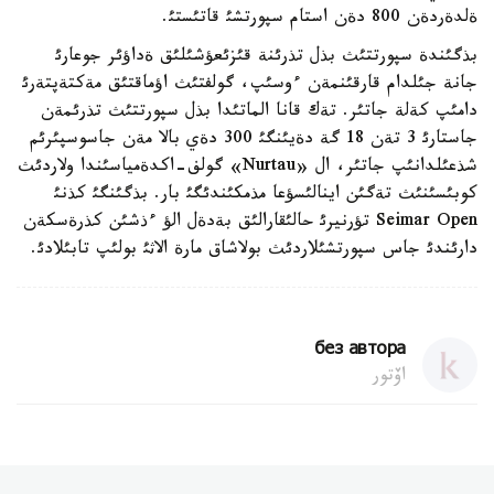
ةلدةردةن 800 دةن استام سپورتشئ قاتئستئ.
بذگئندة سپورتتئث بذل تذرئنة قئزئعؤشئلئق ةداؤئر جوعارئ
جانة جئلدام قارقئنمةن ءوسئپ، گولفتئث اؤماقتئق مةكتةپتةرئ
دامئپ كةلة جاتئر. تةك قانا الماتئدا بذل سپورتتئث تذرئمةن
جاستارئ 3 تةن 18 گة دةيئنگئ 300 دةي بالا مةن جاسوسپئرئم
شذعئلدانئپ جاتئر، ال «Nurtau» گولف-اكدةمياسئندا ولاردئث
كوبئسئنئث تةگئن اينالئسؤعا مذمكئندئگئ بار. بذگئنگئ كذنئ
Seimar Open تؤرنيرئ حالئقارالئق بةدةل الؤ ءذشئن كذرةسكةن
دارئندئ جاس سپورتشئلاردئث بولاشاق مارة الاثئ بولئپ تابئلادئ.
без автора
اۆتور