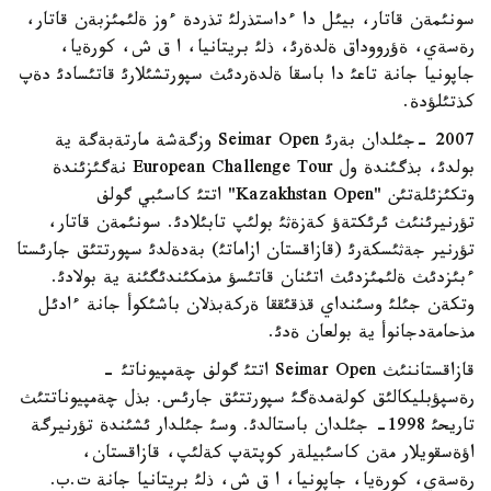
سونئمةن قاتار، بيئل دا ءداستذرلئ تذردة ءوز ةلئمئزبةن قاتار،
رةسةي، ةؤرووداق ةلدةرئ، ذلئ بريتانيا، ا ق ش، كورةيا،
جاپونيا جانة تاعئ دا باسقا ةلدةردئث سپورتشئلارئ قاتئسادئ دةپ
كذتئلؤدة.
2007 -جئلدان بةرئ Seimar Open وزگةشة مارتةبةگة ية
بولدئ، بذگئندة ول European Challenge Tour نةگئزئندة
وتكئزئلةتئن "Kazakhstan Open" اتتئ كاسئبي گولف
تؤرنيرئنئث ئرئكتةؤ كةزةثئ بولئپ تابئلادئ. سونئمةن قاتار،
تؤرنير جةثئسكةرئ (قازاقستان ازاماتئ) بةدةلدئ سپورتتئق جارئستا
ءبئزدئث ةلئمئزدئث اتئنان قاتئسؤ مذمكئندئگئنة ية بولادئ.
وتكةن جئلئ وسئنداي قذقئققا ةركةبذلان باشئكوأ جانة ءادئل
مذحامةدجانوأ ية بولعان ةدئ.
قازاقستاننئث Seimar Open اتتئ گولف چةمپيوناتئ -
رةسپؤبليكالئق كولةمدةگئ سپورتتئق جارئس. بذل چةمپيوناتتئث
تاريحئ 1998- جئلدان باستالدئ. وسئ جئلدار ئشئندة تؤرنيرگة
اؤةسقويلار مةن كاسئبيلةر كوپتةپ كةلئپ، قازاقستان،
رةسةي، كورةيا، جاپونيا، ا ق ش، ذلئ بريتانيا جانة ت.ب.