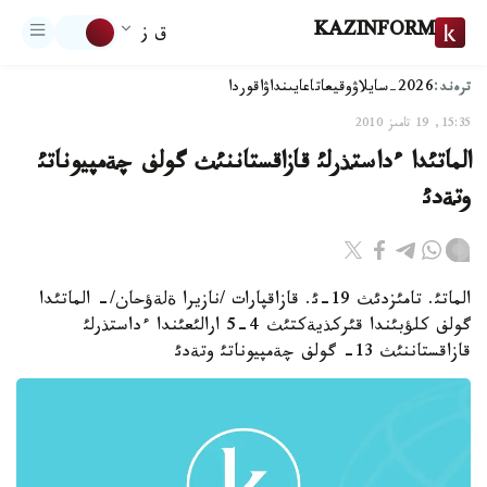
KAZINFORM
ق ز
ترەند:
2026-سايلاۋ
وقيعا
تاعايىنداۋ
اقوردا
15:35, 19 تامىز 2010
الماتئدا ءداستذرلئ قازاقستاننئث گولف چةمپيوناتئ
وتةدئ
الماتئ. تامئزدئث 19-ئ. قازاقپارات /نازيرا ةلةؤحان/- الماتئدا
گولف كلؤبئندا قئركذيةكتئث 4-5 ارالئعئندا ءداستذرلئ
قازاقستاننئث 13- گولف چةمپيوناتئ وتةدئ