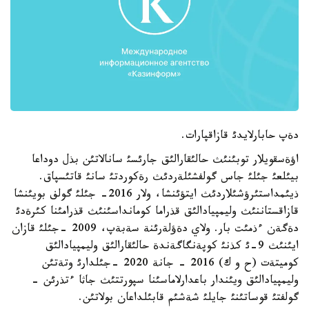
دةپ حابارلايدئ قازاقپارات.
اؤةسقويلار توبئنئث حالئقارالئق جارئسئ سانالاتئن بذل دوداعا
بيئلعئ جئلئ جاس گولفشئلةردئث رةكوردتئ سانئ قاتئسپاق.
ذيئمداستئرؤشئلاردئث ايتؤئنشا، ولار 2016- جئلئ گولف بويئنشا
قازاقستاننئث وليمپيادالئق قذراما كومانداسئنئث قذرامئنا كئرةدئ
دةگةن ءذمئت بار. ولاي دةؤلةرئنة سةبةپ، 2009 -جئلئ قازان
ايئنئث 9-ئ كذنئ كوپةنگاگةندة حالئقارالئق وليمپيادالئق
كوميتةت (ح و ك) 2016 - جانة 2020 -جئلدارئ وتةتئن
وليمپيادالئق ويئندار باعدارلاماسئنا سپورتتئث جاثا ءتذرئن -
گولفتئ قوساتئنئ جايلئ شةشئم قابئلداعان بولاتئن.