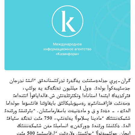
گران-پري جذلدةسئنئث يةگةرئ تذركئستاندئق ءانشئ نذرجان
جذسئپبةكوأ بولدئ. «ول 1 ميلليون تةثگةگة ية بولئپ،
قئركذيةك ايئندا استانادا وتكئزئلةتئن ش.قالداياقوأ اتئنداعئ
«مةنئث قازاقستانئم» رةسپؤبليكالئق بايقاؤئنا قاتئسؤعا جولداما
الدئ»، - دةدئ و ق و مادةنيةت باسقارماسئنان. ءبئرئنشئ ورئندئ
شئمكةنتتئك ءمادينا يسلاموأا يةلةنئپ، 750 مئث تةثگة سئياقئ
الدئ. ةكئنشئ ورئندئ «وركةن» انسامبلئ مةن شئمكةنتتئك
ايجان جولئمبةتوأا ءبولئستئ. ولاردئث ءارقايسئسئ 500 مئث