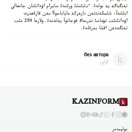
تةثگةگة ية بولدئ. ءذشئنشئ ورئندئ سايرام اؤدانئنان جانعالي
ابئشةأ، شئمكةنتتةن نازةركة ماياباسوأا مةن قازئعذرت
اؤدانئنئث تؤماسئ نذربةك قوجاتوأ يةلةندئ. ولارعا 250 مئث
تةثگةدةن اقشا بةرئلدئ.
без автора
اۆتور
KAZINFORM
بوليمدەر