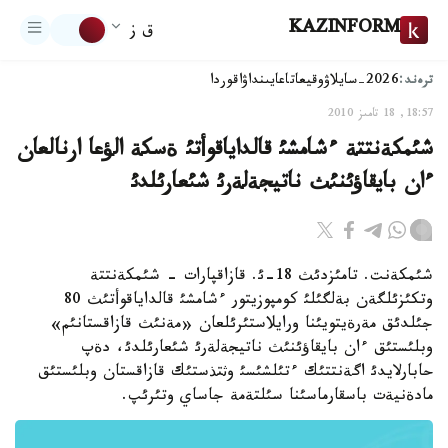
KAZINFORM
ق ز
ترەند:
2026-سايلاۋ
وقيعا
تاعايىنداۋ
اقوردا
18:57, 18 تامىز 2010
شئمكةنتتة ءشامشئ قالداياقوأتئ ةسكة الؤعا ارنالعان
ءان بايقاؤئنئث ناتيجةلةرئ شئعارئلدئ
شئمكةنت. تامئزدئث 18-ئ. قازاقپارات - شئمكةنتتة
وتكئزئلگةن بةلگئلئ كومپوزيتور ءشامشئ قالداياقوأتئث 80
جئلدئق مةرةيتويئنا ورايلاستئرئلعان «مةنئث قازاقستانئم»
وبلئستئق ءان بايقاؤئنئث ناتيجةلةرئ شئعارئلدئ، دةپ
حابارلايدئ اگةنتتئك ءتئلشئسئ وثتذستئك قازاقستان وبلئستئق
مادةنيةت باسقارماسئنا سئلتةمة جاساي وتئرئپ.