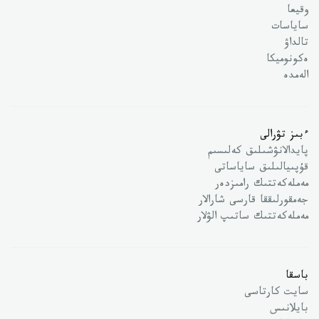
وقيعا
ساياسات
تالداۋ
ەكونوميكا
الەمدە
ءبىز تۋرالى
پايدالانۋشىلىق كەلىسىم
قۇپىيالىلىق ساياساتى
مەملەكەتتىك رامىزدەر
جەمقورلىققا قارسى شارالار
مەملەكەتتىك ساتىپ الۋلار
باسقا
سايت كارتاسى
بايلانىس