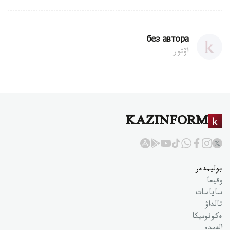
без автора
اۆتور
KAZINFORM
بوليمدەر
وقيعا
ساياسات
تالداۋ
ەكونوميكا
الەمدە