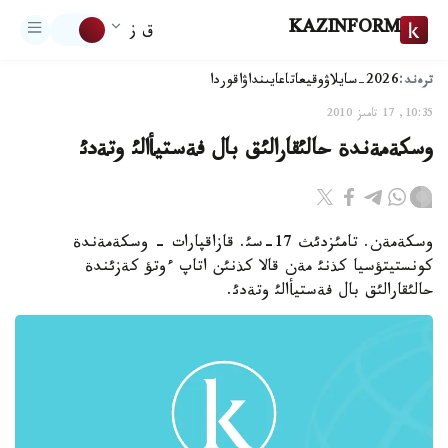
KAZINFORM
ق ز
ترەند:
2026-سايلاۋ
وقيعا
تاعايىنداۋ
اقوردا
10:35, 17 تامىز 2010
وسكةمةندة حالئقارالئق بال فةستيأالئ وتةدئ
وسكةمةن. تامئزدئث 17-سئ. قازاقپارات - وسكةمةندة
كونستيتؤسيا كذنئ مةن قالا كذنئن اتاپ ءوتؤ كةزئندة
حالئقارالئق بال فةستيأالئ وتةدئ.