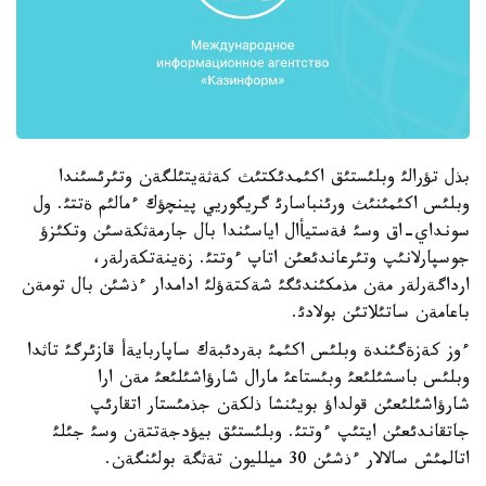
بذل تؤرالئ وبلئستئق اكئمدئكتئث كةثةيتئلگةن وتئرئسئندا
وبلئس اكئمئنئث ورئنباسارئ گريگوريي پينچؤك ءمالئم ةتتئ. ول
سونداي-اق وسئ فةستيأال اياسئندا بال جارمةثكةسئن وتكئزؤ
جوسپارلانئپ وتئرعاندئعئن اتاپ ءوتتئ. زةينةتكةرلةر،
ارداگةرلةر مةن مذمكئندئگئ شةكتةؤلئ ادامدار ءذشئن بال تومةن
باعامةن ساتئلاتئن بولادئ.
ءوز كةزةگئندة وبلئس اكئمئ بةردئبةك ساپاربايةأ قازئرگئ تاثدا
وبلئس باسشئلئعئ وبئستاعئ مارال شارؤاشئلئعئ مةن ارا
شارؤاشئلئعئن قولداؤ بويئنشا ذلكةن جذمئستار اتقارئپ
جاتقاندئعئن ايتئپ ءوتتئ. وبلئستئق بيؤدجةتتةن وسئ جئلئ
اتالمئش سالالار ءذشئن 30 ميلليون تةثگة بولئنگةن.